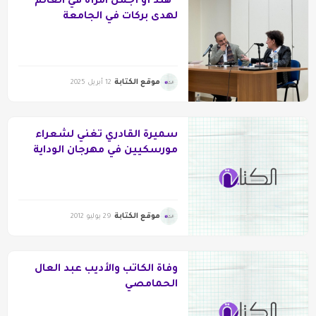
“هند أو أجمل امرأة في العالم”
لهدى بركات في الجامعة
الأميركيّة في بيروت
موقع الكتابة
12 أبريل 2025
سميرة القادري تغني لشعراء
مورسكيين في مهرجان الوداية
بالرباط
موقع الكتابة
29 يوليو 2012
وفاة الكاتب والأديب عبد العال
الحمامصي