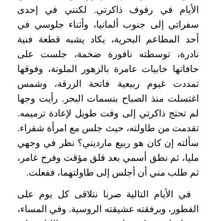
الأيام في رفوف ذاكرتي. لكنني في إحدى
سفراتي إلى جنوب ألمانيا، وأثناء جلوسي في
أحد المطاعم البحرية، يكاد يشبه قطعة فنية
نادرة، توسطته نافورة ضخمة، جلست على
حافاتها خابيات عامرة بالزهور الملونة، وفوقها
تمددت غيوم ربيعية فاتحة الزرقة، وشمس
اغتسلت منذ الصباح بنسمات البحر. رأيت وجها
لم تحتج ذاكرتي إلى وقت طويل لإعادة ترميمه.
تقدمت من طاولته، حيث جلس مع امرأة شقراء.
سألته إن كان هو ربيع مارديني؟ نظر في وجهي
مليا، ثم نطق أسمي بعد قلق مؤقت وفرح غامر،
ثم طلب مني أن أجلس إلى طاولتهما، ففعلت.
في الأيام التالية صرنا نتلاقى كل يوم على
الفطور، وبرفقته عشيقته الروسية. وفي المساء،