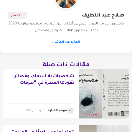
صلاح عبد اللطيف
9
مقال
كاتب وروائي من العراق يقيم في ألمانيا. من أعماله: ـ منشدو كولونيا 2020
ـ يوميات الجنون ١٩٨٣ ـ الطرطور وقصص…
المزيد عن الكاتب..
مقالات ذات صلة
شخصيات بلا أسماء، ومصائر
تقودها الفطرة في “طرقات
بمزاج سيئ
موقع الكتابة
18 ديسمبر 2022