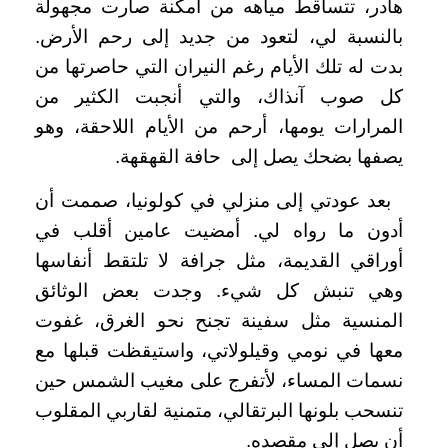
هادر، تتساقط مياهه من أمكنة صارت مجهولة
بالنسبة لي، لتعود من جديد إلى رحم الأرض.
بدت له تلك الأيام رغم النيران التي حاصرتها من
كل صوب آنذاك، والتي أنجبت الكثير من
المرارات يومها، أرحم من الأيام اللاحقة، وهو
يصفها بضحك يصل إلى حافة القهقهة.
بعد عودتي إلى منزلي في كولونيا، صممت أن
أدون ما رواه لي. أمضيت عامين أقلب في
أوراقي القديمة، مثل جرافة لا تلتقط أنفاسها
وهي تنبش كل شيء. وجدت بعض الوثائق
المنسية مثل سفينة تجنح نحو الغرق، غفوت
معها في نومي وقيلولاتي، واستيقظت قبلها مع
نسمات المساء، لأتفرج على مغيب الشمس حين
تنسحب بلونها البرتقالي، متمنية لقاربي المقلوب
أن يصل إلى مقصده.