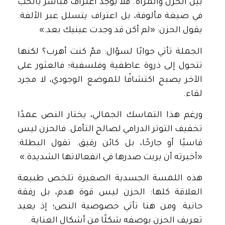
بين الحزن والمرأة. فلا يوجد اعتراف مباشر بالحب
في صيغة مألوفة، بل اعتراف يتسلل عبر الألفة.
يقول الحزن: «لم أكن قد وجدت عينيك بعد.»
الجملة تأتي جوابًا لسؤال: ممّ كنت أهرب؟ لكنها
تتحول إلى ذروة عاطفية وفلسفية؛ فالعثور على
الآخر يصبح اكتشافًا للموضع الوجودي، لا مجرد
لقاء.
ورغم هذا التماسك الجمالي، يختار النص عمدًا
تخفيف التوتر الدرامي لصالح التأمل. فالحزن ليس
قاسيًا أو جارحًا، بل كائن رقيق. تقول البطلة:
«أخبرته أن يربت صدرها في انفعالاتها الشديدة.»
هذه اللمسة الجسدية الصغيرة تلخص طبيعة
العلاقة كلها: الحزن ليس قوة هدم، بل رفقة
حانية. ومن هنا تأتي خصوصية النص؛ إذ يعيد
تعريف الحزن بوصفه شكلًا من أشكال العناية.