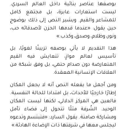
بوصفها عناصر بنائية داخل العالم السردي.
ليست استعارات عابرة، بل مجتمع كامل
للمشاعر والقيم. ويشير النص إلى ذلك بوضوح
حين يقول: «عندما قدمها الحزن لأصدقائه حب،
ونور، وظلام، وصدق، وكذب.»
هذا التقديم لا يأتي بوصفه تزيينًا لغويًا، بل
تأسيس لعالم موازٍ، تتعايش فيه القيم
المتعارضة دون صدام حتمي، بل وفق شبكة من
العلاقات الإنسانية المعقدة.
ومن أجمل ما يفعله النص أنه لا يجعل المكان
إطارًا خارجيًا للأحداث، بل امتدادا للحالة النفسية.
فالعين هي المركز الدلالي، لكنها ليست المكان
الوحيد. الشُرفة مثلًا تتحول إلى فضاء تأمل
ومشاركة صامتة. يقول السارد: «فتبتسم وتدعوه
ليجلس معها في شرفتها ذات الإضاءة الهادئة.»