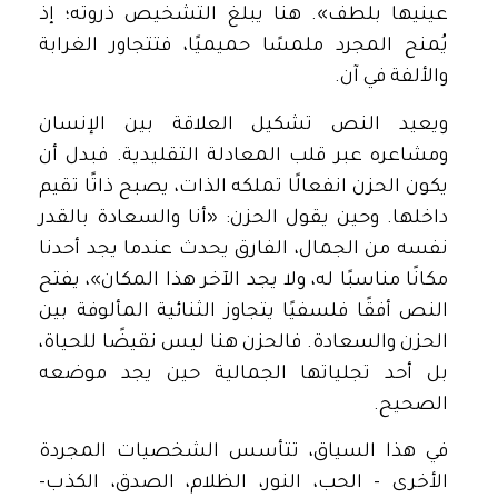
عينيها بلطف». هنا يبلغ التشخيص ذروته؛ إذ
يُمنح المجرد ملمسًا حميميًا، فتتجاور الغرابة
والألفة في آن.
ويعيد النص تشكيل العلاقة بين الإنسان
ومشاعره عبر قلب المعادلة التقليدية. فبدل أن
يكون الحزن انفعالًا تملكه الذات، يصبح ذاتًا تقيم
داخلها. وحين يقول الحزن: «أنا والسعادة بالقدر
نفسه من الجمال، الفارق يحدث عندما يجد أحدنا
مكانًا مناسبًا له، ولا يجد الآخر هذا المكان»، يفتح
النص أفقًا فلسفيًا يتجاوز الثنائية المألوفة بين
الحزن والسعادة. فالحزن هنا ليس نقيضًا للحياة،
بل أحد تجلياتها الجمالية حين يجد موضعه
الصحيح.
في هذا السياق، تتأسس الشخصيات المجردة
الأخرى – الحب، النور، الظلام، الصدق، الكذب-