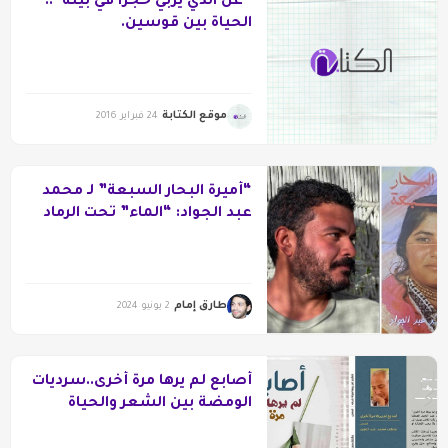
“عن الذي يُربي حجرًا في بيته”..
الحياة بين قوسين.
موقع الكتابة
24 فبراير 2016
“أميرة البحار السبعة” لـ محمد
عبد الجواد: “الماء” تحت الرماد
طارق إمام
2 يونيو 2024
أصابع لم يرها مرة أخرى..سرديات
الومضة بين الشعر والحياة