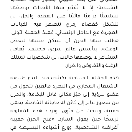
الفخراني على بناء تخييلي يتجاوز حدود الحكاية
التقليدية؛ إذ لا تُقدَّم فيها الأحداث بوصفها
تسلسلًا دراميًا قائمًا على العقدة والحل، بل
تتشكل كفضاء رمزي تنصهر فيه الكيانات
المجردة مع الداخل الإنساني. فمنذ الجملة الأولى:
«طلب منها الحزن أن يسكن عينيها لبعض
الوقت»، يتأسس عالم سردي مختلف، يُعامل
المشاعر لا بوصفها حالات، بل شخصيات تمتلك
الرغبة والتفاوض والقرار.
هذه الجملة الافتتاحية تكشف منذ البدء طبيعة
الاشتغال المجازي في النص؛ فالعين تتحول من
عضو للرؤية إلى حيّز مكاني قابل للإقامة، والحزن
من شعور عابر إلى كائن له حاجاته الخاصة، يحمل
حقيبة، ويبحث عن مأوى. وتزداد هذه المفارقة
ترسخًا حين يقول السارد: «فتح الحزن حقيبة
أغراضه الشخصية، ووزع أشياءه البسيطة في