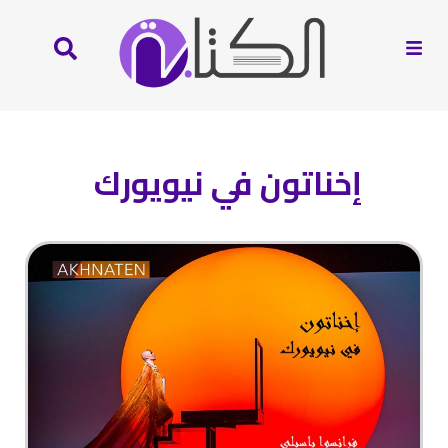
إخناتون في نيويورك