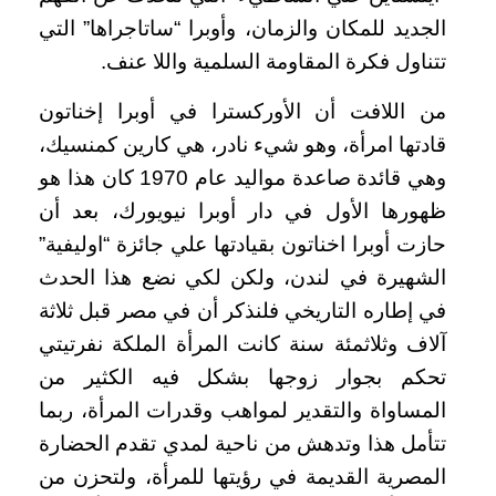
الجديد للمكان والزمان، وأوبرا “ساتاجراها” التي
تتناول فكرة المقاومة السلمية واللا عنف.
من اللافت أن الأوركسترا في أوبرا إخناتون
قادتها امرأة، وهو شيء نادر، هي كارين كمنسيك،
وهي قائدة صاعدة مواليد عام 1970 كان هذا هو
ظهورها الأول في دار أوبرا نيويورك، بعد أن
حازت أوبرا اخناتون بقيادتها علي جائزة “اوليفية”
الشهيرة في لندن، ولكن لكي نضع هذا الحدث
في إطاره التاريخي فلنذكر أن في مصر قبل ثلاثة
آلاف وثلاثمئة سنة كانت المرأة الملكة نفرتيتي
تحكم بجوار زوجها بشكل فيه الكثير من
المساواة والتقدير لمواهب وقدرات المرأة، ربما
تتأمل هذا وتدهش من ناحية لمدي تقدم الحضارة
المصرية القديمة في رؤيتها للمرأة، ولتحزن من