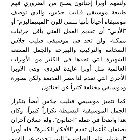
ولنفهم أوبرا إخناتون يصبح من الضروري فهم
طبيعة موسيقي فيليب جلاس، والذي توصف
موسيقاه أحياناً بأنها تنتمي للون “المينيماليزم” أو
“الأدني” أي تقديم العمل الفني بأقل جزئيات
ممكنة، ولن تجد في موسيقي فيليب جلاس
الضخامة والتركيب والبهرجة والجمل الممتعة
الشهيرة التي تجدها في الكثير من الأوبرات
العالمية مثل أوبرا عايدة لفردي، وهي الأوبرا
الأخري التي تقدم لنا مصر القديمة ولكن بصورة
وموسيقي مختلفة كثيراً عن اخناتون.
كما تتميز موسيقي فيليب جلاس أيضاً بتكرار
الجمل الموسيقية البسيطة تكراراً كبيراً، وكان
هذا واضحاً في عمله “اخناتون”، وله عملان آخران
يصنفان كأعمال تقدم “الأفكار الكبيرة”، فله أوبرا
“اينشتاين علي الشاطيء” التي تتحدث عن الفهم