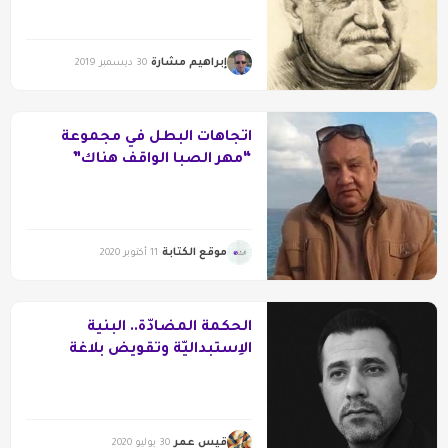
إبراهيم مشارة
30 ديسمبر 2019
اتجاهات البطل في مجموعة
“مهر الصبا الواقف هناك”
لحسين عبد العليم
موقع الكتابة
11 أكتوبر 2020
الحكمة المضادّة.. البنية
الاِستبداليّة وتقويض بلاغة
التجربة التاريخيّة
قيس عمر
30 يوليو 2020