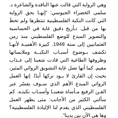
وهي الرواية التي قالت عنها الناقدة والشاعرة د.
سلمى الخضراء الجيوسي: “إنهـا بحق الرواية
التي كانت النكبة الفلسطينية تنتظرها ولم تحظَ
بها من قبل. تـأريخ دقيق غاية في الحساسية
والتصوير المبدع للوضع الفلسطيني منذ زمن
العثمانيين إلى سنة 1948. كبيرة الأهميـة لأنهـا
تكشف بـوضوح أسبـاب النكبــة وملابساتها
وظروفها الطاغية التي قادت شعبنا إلى عـذاب
مقيم. كما أنها تصل غاية التشويق الروائي المثير،
بحيث إن القارئ لا يـود تركها أبدًا. إنها العمل
الروائي المبدع الأهم الذي سـوف يفسّر عبر
الفـن الرفيع مـأساة شعبنـا وأسبـاب نكبتـه. كم
سألني الكثير من الأجانب: متى يظهر العمل
الفلسطيني الذي يقدم لنا الإلياذة الفلسطينية؟
وها هي الآن بين يدينا”.