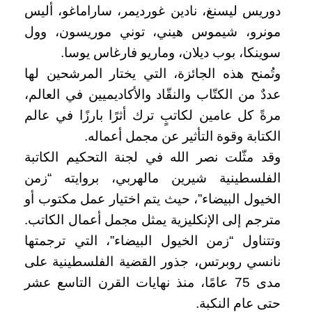
دوريس ليسنغ، نادين غورديمر، ساراماغو، أليس
مونرو، شيموس هيني، توني موريسون، وول
سوينكا، بوب ديلان، وماريو فارغاس يوسا.
وتُمنح هذه الجائزة، التي يختار المرشحين لها
عددٌ من الكتّاب والنقّاد والأكاديميين في العالم،
مرةً كل عامين لكاتبٍ ترك أثرًا بارزًا في عالم
الكتابة وقوة التأثير عن مجمل أعماله.
وقد مثّلت نصر الله في لجنة التحكيم الكاتبة
الفلسطينية شيرين مالهربي، بروايته “زمن
الخيول البيضاء”، حيث يتم اختيار عمل مكتوب أو
مترجم إلى الإنكليزية يمثل مجمل أعمال الكاتب.
وتتناول “زمن الخيول البيضاء”، التي ترجمتها
نانسي روبرتس، جذور القضية الفلسطينية على
مدى 75 عامًا، منذ نهايات القرن التاسع عشر
حتى عام النكبة.