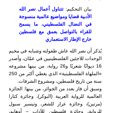
بيان التحكيم:
تتناول أعمال نصر الله
الأدبية قضايا ومواضيع عالمية منسوجة
في النضال الفلسطيني، ما يسمح
للقراء بالتواصل بعمق مع فلسطين
خارج الإطار الاستعماري
يُذكر أن نصر الله عاش طفولته وشبابه في مخيم
الوحدات للاجئين الفلسطينيين في عمّان، وأصدر
16 ديوانًا شعريًا و26 رواية، من بينها مشروعه
«الملهاة الفلسطينية» الذي يغطي أكثر من 250
سنة من تاريخ فلسطين، ومشروع الشرفات.
وسبق أن فاز بعدد من الجوائز، من بينها: الجائزة
العالمية للرواية العربية (البوكر)، وجائزة كتارا
(مرتين)، وجائزة عرار للشعر، وتيسير سبول
للرواية، وجائزة فلسطين للآداب – أوهايو،