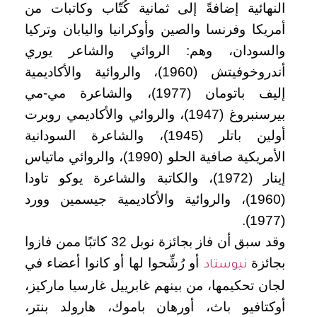
النهائية إضافةً إلى ثمانية كُتّاب وكاتبات من
أمريكا وفرنسا والصين وأوكرانيا واليابان وتركيا
والسودان، وهم: الروائي والشاعر يوري
أندروخوفيتش (1960)، والروائية والأكاديمية
إليف باتومان (1977)، والشاعرة مي-مي
بيرسنبروغ (1947)، والروائي والأكاديمي روبرت
أولين باتلر (1945)، والشاعرة السودانية
الأمريكية صافية الحلو (1990)، والروائي ماتياس
إينار (1972)، والكاتبة والشاعرة يوكو تاودا
(1960)، والروائية والأكاديمية جيسمين وورد
(1977).
وقد سبق أن فاز بجائزة نوبل 32 كاتبًا ممن فازوا
بجائزة
أو رُشِّحوا لها أو كانوا أعضاء في
نيوستاد
لجان تحكيمها، من بينهم غابرييل غارسيا ماركيز،
أوكتافيو باث، أورهان باموك، هارولد بنتر،