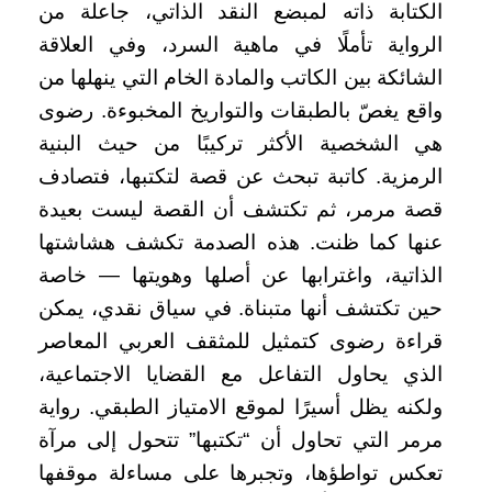
الكتابة ذاته لمبضع النقد الذاتي، جاعلة من
الرواية تأملًا في ماهية السرد، وفي العلاقة
الشائكة بين الكاتب والمادة الخام التي ينهلها من
واقع يغصّ بالطبقات والتواريخ المخبوءة. رضوى
هي الشخصية الأكثر تركيبًا من حيث البنية
الرمزية. كاتبة تبحث عن قصة لتكتبها، فتصادف
قصة مرمر، ثم تكتشف أن القصة ليست بعيدة
عنها كما ظنت. هذه الصدمة تكشف هشاشتها
الذاتية، واغترابها عن أصلها وهويتها — خاصة
حين تكتشف أنها متبناة. في سياق نقدي، يمكن
قراءة رضوى كتمثيل للمثقف العربي المعاصر
الذي يحاول التفاعل مع القضايا الاجتماعية،
ولكنه يظل أسيرًا لموقع الامتياز الطبقي. رواية
مرمر التي تحاول أن “تكتبها” تتحول إلى مرآة
تعكس تواطؤها، وتجبرها على مساءلة موقفها