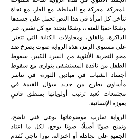
للمعركة. معركة مع السلطة، مع العار، مع نجاة
تتأخر. كل امرأة في هذا النص تحمل على جسدها
وشمًا خفيًا للعنف، وشمًا يتجدد مع كل نفَس، عبر
الذاكرة، والقلق، ومحاولات الكتابة التي تتعثر.
على مستوى الرمز، هذه الرواية صوت يصرخ ضد
محو التجربة الأنثوية من السرد الكبير. سقوط
الطفل من نافذة المستشفى يتوازى مع سقوط
أجساد الشباب في ميادين الثورة، في تناظر
مأساوي يطرح من جديد سؤال القيمة في
مجتمعات تُعيد ترتيب أولوياتها بمنطق قاسٍ
يعوزه الإنسانية.
الرواية تقارب موضوعاتها بوعي فني ناضج،
وتمنح صوتًا أصيلًا، صوتًا يوجع، لكل ما اعتاد
الجميع على تجاهله أو اختزاله. نورا ناجي تُقدم