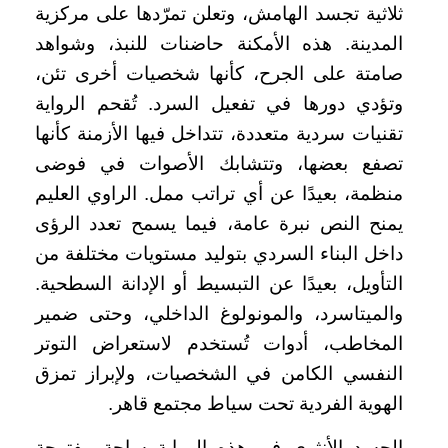
ثلاثية تجسد الهامش، وتعلن تمرّدها على مركزية
المدينة. هذه الأمكنة حاضنات للنبذ، وشواهد
صامتة على الجرح، كأنها شخصيات أخرى تئن،
وتؤدي دورها في تفعيل السرد. تُقحم الرواية
تقنيات سردية متعددة، تتداخل فيها الأزمنة كأنها
تصفع بعضها، وتتشابك الأصوات في فوضى
منظمة، بعيدًا عن أي تراتب ممل. الراوي العليم
يمنح النص نبرة عامة، فيما يسمح تعدد الرؤى
داخل البناء السردي بتوليد مستويات مختلفة من
التأويل، بعيدًا عن التبسيط أو الإدانة السطحية.
والميتاسرد، والمونولوغ الداخلي، وحتى ضمير
المخاطب، أدوات تُستخدم لاستعراض التوتر
النفسي الكامن في الشخصيات، ولإبراز تمزق
الهوية الفردية تحت سياط مجتمع قاهر.
الجسد الأنثوي في هذه الرواية ساحة مفتوحة