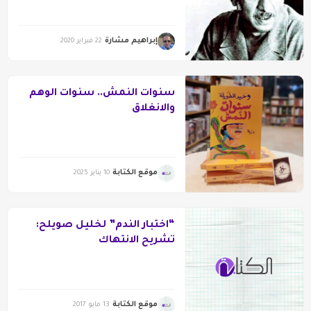
إبراهيم مشارة
22 فبراير 2020
سنوات النمش.. سنوات الوهم
والانغلاق
موقع الكتابة
10 يناير 2025
“اختبار الندم” لخليل صويلح:
تشريح الانتهاك
موقع الكتابة
13 مايو 2017