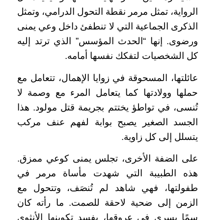
الرواية، تمثل مرمر نقطة التحول الدرامي، وتمثل
الذكرى الجماعية التي لا تنطفئ داخل وعي يمنى
ورضوى. إنها “الحدث المؤسس” الذي ترتد إليه
كل الشخصيات لتفكك نفسها أمامه.
عائلتها، المسحوقة في زوايا الإهمال، تتعامل مع
حملها وولادتها كما يتعامل المرء مع وصمة لا
تُنسى، في تواطؤ يختتم بجريمة قتل مولود. هذا
الجسد الصغير يصبح بوابة لفهم عنف مركب
يتسلل إلى كل زاوية.
على الضفة الأخرى، تجلس يمنى كوعي ممزق.
هذه الطبيبة التي شهدت مأساة مرمر في
طفولتها، فهي شاهد لم تُنصَف، وتتحول مع
الزمن إلى ضحية لاحقة للصمت. ما رأته كان
سمًا يسري في عروقها، يفسد تكوينها الأنثوي