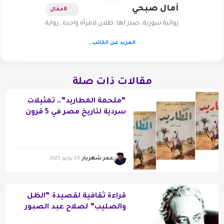
آمال صبحي
8
مقال
روائية سورية، صدر لها: ظلان لامرأة واحدة ـ رواية
المزيد عن الكاتب..
مقالات ذات صلة
“ملحمة المطاريد”.. تمثيلات
سردية لتاريخ مصر في 5 قرون
عمر شهريار
29 يونيو 2025
قراءة ثقافية لقصيدة “الظل
والصليب” لصلاح عبد الصبور