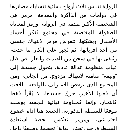
الرواية تتلبس ثلاث أرواح نسائية تتشابك مصائرها
في دوامات من الذاكرة والصدمة. مرمر هي
الشخصية الأكثر صدمة في الرواية، ورمز لمعاناة
الطفولة المغتصبة في مجتمع يُنكر أجساد
الأطفال ويشيّئها. تتعرض مرمر لانتهاك جنسي
من أحد أقربائها، ثم تُجبر على إنكار ما حدث،
ويُلقى بها في سجن من الصمت والعار. في ظل
غياب منظومة عدالة عادلة، يتحول جسدها إلى
“وثيقة” صامتة لانتهاك مزدوج: من الجاني، ومن
المجتمع الذي يرفض الاعتراف بالواقعة. اللافت
أن فعلها الأخير، حرق جسدها، لا يُقْرأ فقط
كانتحار، وإنما كمقاومة نهائية للجسد بوصفه
موقعًا للسلطة الذكورية. الجسد هنا أداة خضوع
اجتماعي، ومرمر تعكس لحظة استعادة
السيطرة، حين تختار “نهاية” تخصها. وظيفيًا داخل