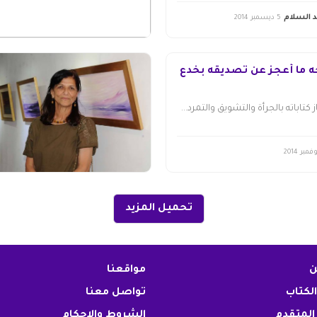
 السلام
5 ديسمبر 2014
جه ما أعجز عن تصديقه بخدع
ز كتاباته بالجرأة والتشويق والتمرد...
تحميل المزيد
ن
مواقعنا
الكتاب
تواصل معنا
المتقدم
الشروط والاحكام