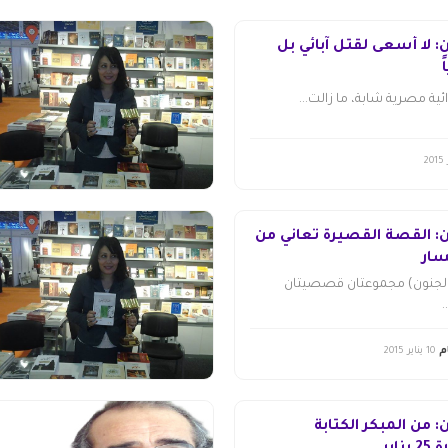
: لا أسعى لقتل آبائي بل
ئية مصرية شابة، ما زالت...
ن: القصة القصيرة تعاني من
سار
الجنون) مجموعتان قصصيتان
م
10 يناير 2015
 من المبكر الكتابة