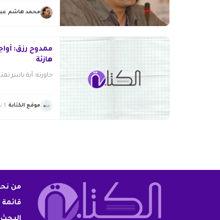
محمد هاشم عبد
ممدوح رزق: أوا
هازئة
حاورته: آية ياسر تمتا
موقع الكتابة
5 نوفمبر 2014
من نح
قائمة 
البحث 