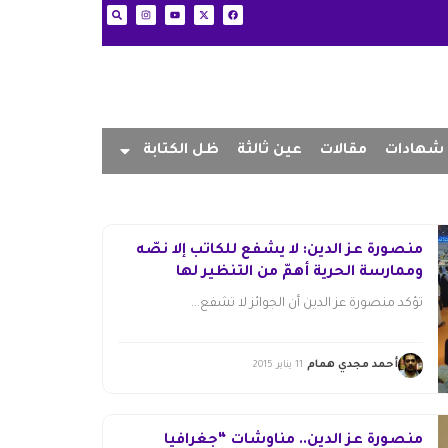
شهادات
مقالات
عين ثالثة
ظل الكتابة
منصورة عز الدين: لا يشفع للكاتب إلا نصّه
وممارسة الحرية أهمّ من التنظير لها
تؤكد منصورة عز الدين أن الجوائز لا تشفع...
أحمد مجدي همام
11 يناير 2015
منصورة عز الدين.. مناوشات “جغرافيا