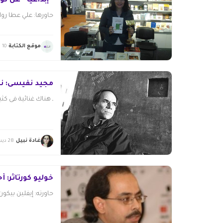
“إبداعيًّا” عن ثورة 25 ين
حاورها: علي عطا روا
موقع الكتابة
10 يناير 2015
مجيد نفيسى: نح
ـ هناك غنائية فى كث
غادة نبيل
28 ديسمبر 2014
خوليو كورتاثر: أ
حاورته: إيفلين بيكون 