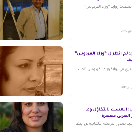
 صعدت رواية “وراء الفردوس”
 لم أنظر ل “وراء الفردوس”
يف
ري في رواية وراء الفردوس تآخت...
: أتمسك بالتفاؤل وما
 العربي معجزة
صدور الترجمة الألمانية لروايتها