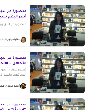
منصورة عز الدين
أنظر إليهم نقدياً
منصورة عز الدين روا
عناية جابر
10 يناير 2015
منصورة عز الدي
التجاهل لا الانح
(ضوء مهتز)، (نحو 
أصدرتهما منصورة...
أحمد مجدي هما
منصورة عز الدين: