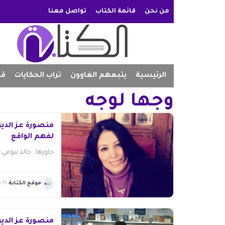
من نحن
قائمة الكتاب
تواصل معنا
الرئيسية
يتبعهم الغاوون
تراب الحكايات
قص
وجها لوجه
منصورة عز الدي
لفهم الواقع
حاورها : خالد بيومي:
موقع الكتابة
11 يناير 2015
منصورة عز الدين: