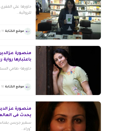
حاورها: علي المقري
للروائية...
موقع الكتابة
11 يناير 2015
منصورة عزالدين:
باعتبارها رواية ر
حاورها- طامي السمي
موقع الكتابة
10 يناير 2015
منصورة عز الدين
يحدث في العالم
سمير جريس بمناسبة 
"وراء...