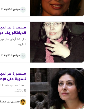
موقع الكتابة
10 يناير 2015
منصورة عز الدين
الديكتاتورية…أدبيا
حاورها: أريان فاريبو
البارزة...
موقع الكتابة
10 يناير 2015
منصورة عز الدين
نسوية على الإط
منذ مجموعتها الق
(2001)،...
حسين بن حمزة