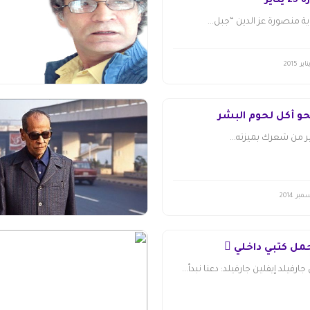
اير
ية منصورة عز الدين “جبل...
و أكل لحوم البشر
ير من شعرك بميزته...
حمل كتبي داخلي 
جارفيلد إيفلين جارفيلد: دعنا نبدأ...