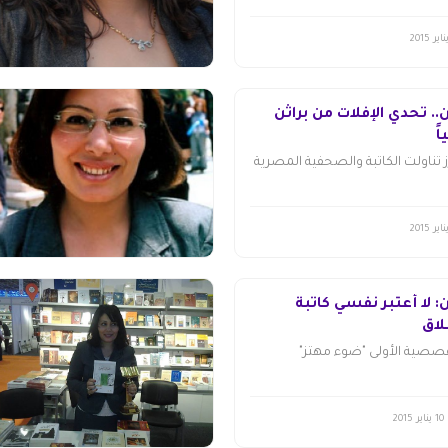
.. تحدي الإفلات من براثن
ً
رز تناولت الكاتبة والصحفية المصرية
: لا أعتبر نفسي كاتبة
لاق
صصية الأولى "ضوء مهتز"
10 يناير 2015