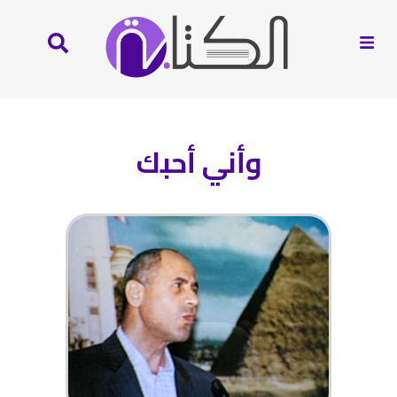
وأني أحبك