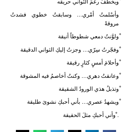
ْويخطفُ رغمَ التَّواني حريقه
وأسْلمتُ أمْري… وسابقتُ خطوي فشدتُ
مروقهْ
ْولوَّنتُ دمعي شطوطاً أنيقة
ْوفجّرتُ سِرّي… وجزتُ إليكِ الثواني الدقيقة
ْوأحلامَ أمسٍ كثارٍ رقيقة
ْوعانقتُ دهري… وكنتُ أخاصمُ فيه المشوقة
ْوتذبلُ هذي الورودُ الشقيقة
ْويشهدُ عصري… بأني أحبكِ نشوىَ طليقة
. ْوأني أحبكِ مثلَ الحقيقة