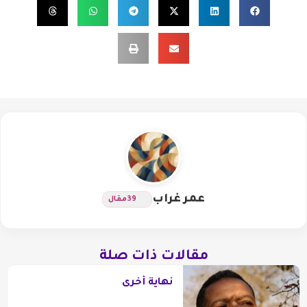
عمر غراب
39
مقال
مقالات ذات صلة
نهاية أخرى