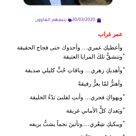
30/03/2020
يتبعهم الغاوون
عمر غراب
وأعطيكِ عمري… وأحذوك حتى فجاج الحقيقة
ْوتنشقُّ تلكَ المرايا العتيقة
ْوأهديكِ زهري… وباقاتِ حُبٍّ كليلي صديقة
وأهتزُّ لمّا يعزُّ رفيقهْ
ْويهواكِ فجري… وأنتِ لقلبىَ بَدْءُ الخليقة
ْوبَعدكِ كلُّ الأماني غريقة
ْويبكيكِ شِعْري….وتأتينَ نجماً يشبُّ بريقه