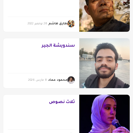
طارق هاشم
28 نوفمبر 2022
سندويشة الجير
محمود عماد
8 مارس 2026
ثلاث نصوص