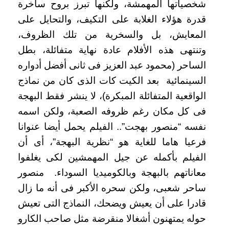
شخصياتها المهمشة، ولكنها تبرز بروح ساخرة
قدرة هؤلاء الغلابة على التكيف، والتحايل على
المعايش، بل والسخرية من تلك الظروف،
وتنتهى هذه الأفلام عادة نهاية متفائلة، بطل
الساحر (محمود عبد العزيز فى ثانى أفضل أدواره
السينمائية بعد الكيت كات الذى كان من نماذج
الواقعية المتفائلة المبكرة)، لا ينشر فقط البهجة
فى كل مكان رغم ظروفه الصعبة، ولكن اسمه
نفسه “منصور بهجت”.. الفيلم يحمل أيضا عنوانا
فرعيا هاما للغاية هو “نظرية البهجة”، أى أن
الفيلم بأكمله عن جيل المهمشين لكى يغلفوا
معاناتهم بالبهجة وبالكوميديا السوداء. منصور
ساحر شعبى، ولكن سحره الأكبر فى أنه ما زال
قادرا على أن يعيش ويضحك، النماذج التى تعيش
حوله يمتهنون أشغالا منقرضة مثل صاحب الكارو