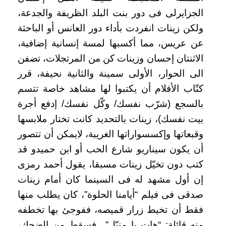
الجزايرلى فى دور بنت البلد الظريفة والجدعة،
ولكن زينات انفردت بأداء دور العانس أو الباحثة
عن عريس، مما أكسبها لمسة إنسانية إضافية،
الاثنتان إحسان وزينات كن من المرتجلات، تضفن
الى الحوار، الأولى سمينة والثانية نحيفة، قرر
كتّاب الأفلام أن يكتبوا لها مشاهد خاصة تتسم
بالسجع (شرّب نفسك/ وكّل نفسك/ إدفع أجرة
بيت نفسك)، زينات بالتحديد كانت تختار ملابسها
وقبعاتها وإكسسواراتها الغريبة، لايمكن أن تتصور
أن يكون سيناريو شارع الحب أو ابن حميدو قد
كتب دون تخيّل زينات مسبقا، يقول أحمد رمزى
إن أول مشهد له فى السينما كان أمام زينات
صدقى فى فيلم “أيامنا الحلوة”، كان يطلب منها
فقط أن تخيط زرار قميصه، ففوجئ بها تخطفه
منه قائلة: “هات يا منيّل” ..فسقط من الضحك،