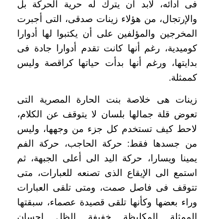
فى أدائه، لابد أن يترك له حرية الحركة بل
والإرتجال، من هؤلاء زينات صدقى، التى أجبرت
المخرجين والمؤلفين على أن يكتبوا لها أدوارا
كوميدية، رغم أنها كانت تقدم أدوارا جادة فى
بدايتها، ورغم أنها بدأت حياتها كراقصة وليس
كممثلة.
زينات هى خلاصة بنت الحارة المصرية التى
تعوض قلة جمالها بلسان لا يتوقف عن الكلام،
لاحط كيف تستخدم كل جزء من وجهها، وليس
من جسدها فقط: حركة الحاجب، حركة الفم
يمينا ويسارا، حركة اليد الى أعلى الجبهة، ثم
استمع الى الإيقاع الذى تصنعه للعبارات، متى
تتوقف فى فاصل صمت، ومتى تلقى العبارات
وراء بعضها وكأنها تلقى قصيدة عصماء، سبقتها
الممثلة المكلبظة خفيفة الظل إحسان