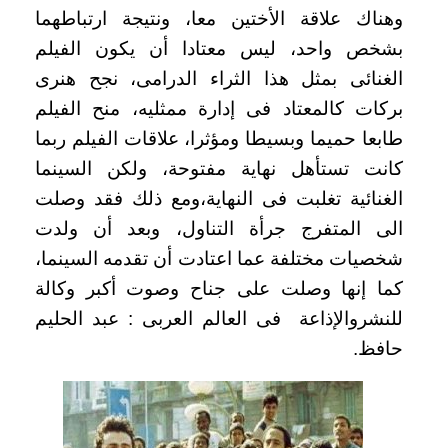
وهناك علاقة الأختين معا، ونتيجة ارتباطهما
بشخص واحد، ليس معتادا أن يكون الفيلم
الغنائى بمثل هذا الثراء الدرامى، نجح هنرى
بركات كالمعتاد فى إدارة ممثليه، منح الفيلم
طابعا حميما وبسيطا ومؤثرا، علاقات الفيلم ربما
كانت تستأهل نهاية مفتوحة، ولكن السينما
الغنائية تغلبت فى النهاية،ومع ذلك فقد وصلت
الى المتفرج جرأة التناول، وبعد أن ولدت
شخصيات مختلفة عما اعتادت أن تقدمه السينما،
كما إنها وصلت على جناح وصوت أكبر وكالة
للنشروالإذاعة فى العالم العربى : عبد الحليم
حافظ.