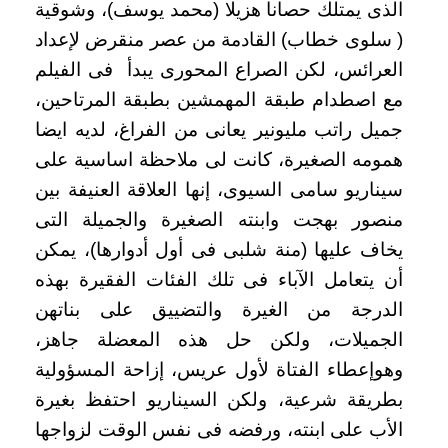
الذى يمتلك حصانا هزيلا (محمد يوسف)، وشوقية
( سلوى خطاب) القادمة من عصر منقرض لإعداد
العرائس، لكن الصراع المحورى يبدأ فى الفيلم
مع اصطدام طبقة المهمشين بطبقة المرتاحين،
جميل راتب مليونير يعانى من الفراغ، لديه ايضا
همومه الصغيرة، كانت لى ملاحظة اساسية على
سيناريو سامى السيوى، إنها العلاقة العنيفة بين
منصور بهجت وابنته الصغيرة والجميلة التى
يخاف عليها (منة شلبى فى أول أدوارها)، يمكن
أن يتعامل الآباء فى تلك الفئات الفقيرة بهذه
الدرجة من الغيرة والتضييق على بناتهن
الجميلات، ولكن حل هذه المعضلة جاهز،
وهوإعطاء الفتاة لأول عريس، إزاحة المسؤولية
بطريقة شرعية، ولكن السيناريو احتفظ بغيرة
الأب على ابنته، ورفضه فى نفس الوقت لزواجها