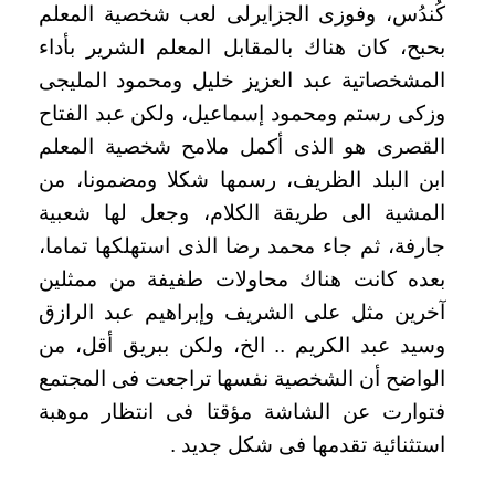
كُندُس، وفوزى الجزايرلى لعب شخصية المعلم
بحبح، كان هناك بالمقابل المعلم الشرير بأداء
المشخصاتية عبد العزيز خليل ومحمود المليجى
وزكى رستم ومحمود إسماعيل، ولكن عبد الفتاح
القصرى هو الذى أكمل ملامح شخصية المعلم
ابن البلد الظريف، رسمها شكلا ومضمونا، من
المشية الى طريقة الكلام، وجعل لها شعبية
جارفة، ثم جاء محمد رضا الذى استهلكها تماما،
بعده كانت هناك محاولات طفيفة من ممثلين
آخرين مثل على الشريف وإبراهيم عبد الرازق
وسيد عبد الكريم .. الخ، ولكن ببريق أقل، من
الواضح أن الشخصية نفسها تراجعت فى المجتمع
فتوارت عن الشاشة مؤقتا فى انتظار موهبة
استثنائية تقدمها فى شكل جديد .