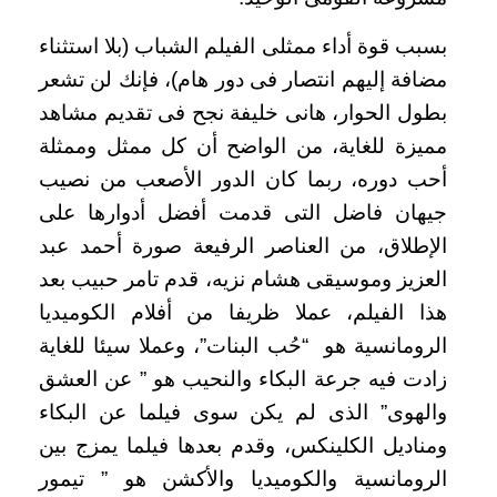
بسبب قوة أداء ممثلى الفيلم الشباب (بلا استثناء
مضافة إليهم انتصار فى دور هام)، فإنك لن تشعر
بطول الحوار، هانى خليفة نجح فى تقديم مشاهد
مميزة للغاية، من الواضح أن كل ممثل وممثلة
أحب دوره، ربما كان الدور الأصعب من نصيب
جيهان فاضل التى قدمت أفضل أدوارها على
الإطلاق، من العناصر الرفيعة صورة أحمد عبد
العزيز وموسيقى هشام نزيه، قدم تامر حبيب بعد
هذا الفيلم، عملا ظريفا من أفلام الكوميديا
الرومانسية هو “حُب البنات”، وعملا سيئا للغاية
زادت فيه جرعة البكاء والنحيب هو ” عن العشق
والهوى” الذى لم يكن سوى فيلما عن البكاء
ومناديل الكلينكس، وقدم بعدها فيلما يمزج بين
الرومانسية والكوميديا والأكشن هو ” تيمور