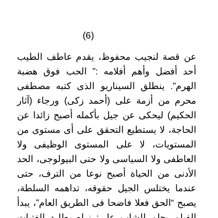
(6)
عن قصة لنجيب محفوظ، يقدم عاطف الطيب
أحد أفضل وأهم أفلامه :” الحب فوق هضبة
الهرم”. ينطلق السيناريو الذى كتبه مصطفى
محرم من أزمة على (أحمد زكى) ورجاء (آثار
الحكيم) ليحكى عن جيل بأكمله أصبح زائدا عن
الحاجة، لا يستطيع التحقق على أى مستوى من
المستويات، لا على المستوى الوظيفى ولا
العاطفى ولا السياسى ولا حتى البيولوجى، الحد
الأدنى من الحياة أصبح نوعا من الترف، حتى
عندما يختلس الجيل حقوقه، تداهمه السلطة،
يصبح “الحق فعلا فاضحا فى الطريق العام”، يبدأ
الفيلم بحلم للشاب على: نراه يطارد الفتيات