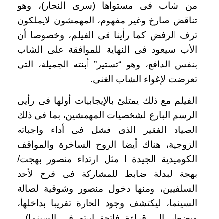
من شاب فى مستواها (سرى النجار)، وهو
تناقض صارخ وغير مفهوم، المهمشون لايملكون
ترف الرفض كما رأينا فى الفيلم، وخصوصا أن
الأب سيعود فى النهاية للموافقة على الشاب
بنفس الدافع، وهو “تستير” أبنته الجميلة، التى
تعرضت لإغواء الشاب الغنى.
الفيلم مع ذلك يمتلئ بالإيجابيات أولها فى رأيى
الرسم البارع لشخصيات المهمشين، بما فى ذلك
الصياد الفقير الذى فشل فى أداء واجباته
الزوجية، هناك أيضا الروح الساخرة والمواقف
الكوميدية الجيدة ا مثل ارتداء منصور بهجت/
بهجة لبدلة ضابط للمشاركة فى فرح لأحد
السلفيين، ومنها دخول منصور وشوقية لصالة
السينما، ليكتشف وجود الحارة تقريبا بداخلهأ،
ويضطر الى قراءة فاتحة ابنته فى السينما) ،