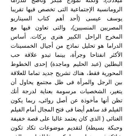
ميلادك)، ولكنه نموذج مبكر وناضج للدراما
الرومانسية الإجتماعية التى تخصص فيها تقريبا
يوسف عيسى (أحد أهم كتاب السيناريو
المصريين المنسيين)، والتى تعاون فيها مع
المخرج الراحل الكبير هنرى بركات. أساس
الدراما هو تحليل نماذج من أجيال الخمسينات
الأكثر انفتاحا وجرأة، بينما تبدو علاقة حب
البطلين (عبد الحليم وماجدة) إحدى الخطوط
المحورية فقط، هناك تشريح جديد تماما للعلاقة
بين الرجل والمرأة فى ظل مجتمع يحاول أن
يتغير، الشخصيات مرسومة بعناية لدرجة أنك
تظن أنها مأخوذة عن أصل روائى، ربما يكون
الفيلم قد ساهم أيضا فى فتح المجال أمام الفيلم
الغنائى ( الذى كان يعتمد غالبا على قصة خفيفة
وحبكة بسيطة) لتقديم موضوعات تكاد تكون