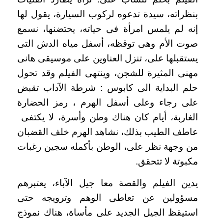
بنظراته، سيدة تدعوه لركوب السيارة، يقول لها
إنه لم يلمس امرأة فى حياته، يحتضنها، نسمع
صوت الأم وهى توقظه، أسفل مياه الدش التى
يستقبلها على، تنزل العناوين على موسيقى هانى
مهنى المثيرة للشجن، وينتهى الفيلم وقد تحول
حلم البداية الى كابوس : شرطة الآداب تقبض
على رجاء وعلى أسفل الهرم ، رمز الحضارة
الغاربة، أيام كان هناك وطن وأسرة، لا يكتفى
عاطف الطيب بذلك، نشاهد الهرم خلف القضبان
من وجهة نظر على، الوطن بأكمله سجين رغبات
مكبوتة لا تتحقق.
يدين الفيلم والقصة معا جيل الآباء، يعتبرهم
مسؤولين عن تعاطى الوهم وترويجه حتى
استيقظ الجيل الجديد على مأساة، هناك نموذج