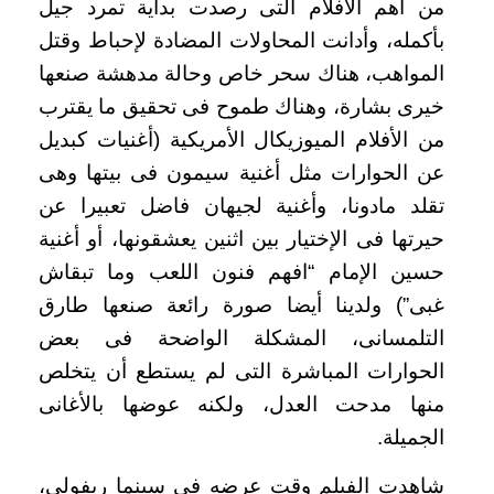
من أهم الأفلام التى رصدت بداية تمرد جيل
بأكمله، وأدانت المحاولات المضادة لإحباط وقتل
المواهب، هناك سحر خاص وحالة مدهشة صنعها
خيرى بشارة، وهناك طموح فى تحقيق ما يقترب
من الأفلام الميوزيكال الأمريكية (أغنيات كبديل
عن الحوارات مثل أغنية سيمون فى بيتها وهى
تقلد مادونا، وأغنية لجيهان فاضل تعبيرا عن
حيرتها فى الإختيار بين اثنين يعشقونها، أو أغنية
حسين الإمام “افهم فنون اللعب وما تبقاش
غبى”) ولدينا أيضا صورة رائعة صنعها طارق
التلمسانى، المشكلة الواضحة فى بعض
الحوارات المباشرة التى لم يستطع أن يتخلص
منها مدحت العدل، ولكنه عوضها بالأغانى
الجميلة.
شاهدت الفيلم وقت عرضه فى سينما ريفولى،