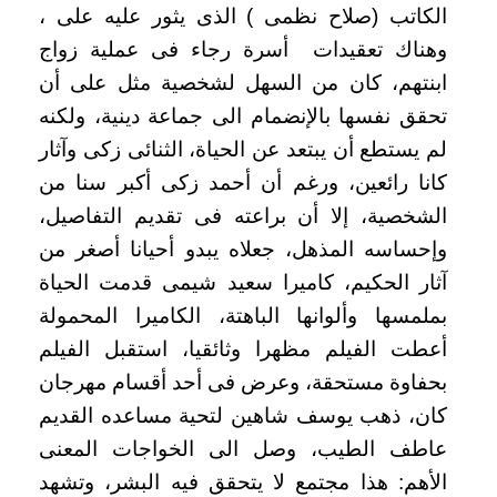
الكاتب (صلاح نظمى ) الذى يثور عليه على ،
وهناك تعقيدات أسرة رجاء فى عملية زواج
ابنتهم، كان من السهل لشخصية مثل على أن
تحقق نفسها بالإنضمام الى جماعة دينية، ولكنه
لم يستطع أن يبتعد عن الحياة، الثنائى زكى وآثار
كانا رائعين، ورغم أن أحمد زكى أكبر سنا من
الشخصية، إلا أن براعته فى تقديم التفاصيل،
وإحساسه المذهل، جعلاه يبدو أحيانا أصغر من
آثار الحكيم، كاميرا سعيد شيمى قدمت الحياة
بملمسها وألوانها الباهتة، الكاميرا المحمولة
أعطت الفيلم مظهرا وثائقيا، استقبل الفيلم
بحفاوة مستحقة، وعرض فى أحد أقسام مهرجان
كان، ذهب يوسف شاهين لتحية مساعده القديم
عاطف الطيب، وصل الى الخواجات المعنى
الأهم: هذا مجتمع لا يتحقق فيه البشر، وتشهد