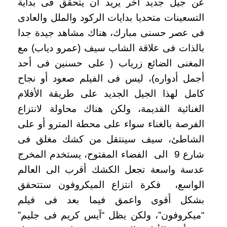
عن جيل جديد آخر يريد أن يتحقق فى بداية
التسعينات متحديا بدايات الركود والملل والعادى
فى عصر حسنى مبارك، هناك مشاهد جيدة جدا
بالذات فى علاقة الشاب سيف (عمرو دياب) مع
المغنى الضائع زرياب ( على حسنين فى أحد
أجمل أدواره)، ليس فى الفيلم صعود أو نجاح
كامل لهذا الجيل الجديد على طريقة الأفلام
الغنائية القديمة، ولكن هناك محاولة لانتزاع
الفرصة بالغناء سواء على محطة المترو أو على
الشاطئ، سيف سينتقل من كشك مغلق فى
شارع 9 الى الفضاء المفتوح، يستخدم المخرج
عدسة واسعة تجعل الكشك أقرب الى العالم
الواسع، فكرة انتزاع الميكروفون ستتحقق
بشكل أقوى واعمق فيما بعد فى فيلم
“ميكروفون”، ولكن يظل “آيس كريم فى جليم”