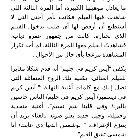
ما يعادل موهبتها الكبيرة، أما المرة الثالثة اللى
شاهدت فيها الفيلم فكانت بأمر أختى التى لا
أستطيع أن أرفض لها أى طلب بدخول الفيلم
الذى تختاره، كانت من جمهور عمرو دياب،
فشاهدتُ الفيلم معها للمرة الثالثة، لم أجد تكرار
المشاهدة مزعجا بأى حال من الأحوال .
يكفى “آيس كريم فى جليم” أنه قدم شكلا مغايرا
للفيلم الغنائى، يكفيه تلك الروح المتفائلة التى
تصل إليك مع كلمات أغنية النهاية :” آيس كريم
فى ديسمبر/ آيس كريم فى جليم/ الناس حاسين
بالبرد/ وفى قلبنا شم نسيم”، أغنية متحدية
وجميلة، وجيل جديد يعلو صوته بالغناء يريد أن
ينتزع الإعتراف: ” لوشمس الدنيا دى غابت/ أنا
شمسى تشق الغيم”.