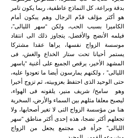
بدقة وبراعة، كل النماذج عاطفية، ربما يكون تامر
هو أكثر مؤلف قدّم الرجال وهم يبكون أمام
الكاميرا بسبب الحب، ولكن “سهر الليالى”،
فيلمه الأنضج والأفضل، يتجاوز ذلك الى انتقاد
موسسة الزواج نفسها، يراها عقدا مشتركا
يستمر أحيانا تحت ستار الخداع والغش، فى
المشهد الأخير، يرقص الجميع على أغنية “ياسهر
الليالى” ، ولكنهم يمارسون أيضا ما تعودوا عليه،
حتى الوحيد الذى احتفظ بعزوبيته، ثم تزوج أخيرا
وهو سامح/ شريف منير، يلقونه فى الهواء،
ليصبح معلقا مثلهم بين السماء والأرض، السخرية
هنا من مؤسسة الزواج التى لا تغير أصحابها، ولا
تجعلهم أكثر نضجا، هذه إحدى أكثر مناطق “سهر
الليالى” جرأة فى مجتمع يجعل من الزواج
مشروعه القومى الوحيد.