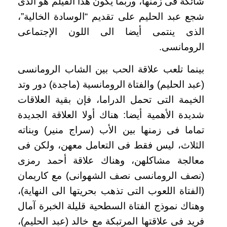
شائكة فى زمنها، وربما يكون هذا الفيلم هو الذى
شجع عبد الحليم على تقديم “الوسادة الخالية”،
الذى ينتمى أيضا الى اللون الإجتماعى
الرومانسى.
بينما تلعب علاقة الحب بين الشاب الرومانسى
(عبد الحليم) والفتاة الرومانسية (ماجدة) دور وتد
الخيمة التى تحمل الدراما، فإن بقية العلاقات
شديدة الأهمية أيضا: هناك أولا العلاقة الجديدة
تماما فى زمنها بين الأب (سراج منير) وبناته
الثلاث، ليس فقط فى التعامل معهن، ولكن فى
معالجة مشاكلهن، وهناك علاقة أحمد رمزى
(نصف الرومانسى نصف الشهوانى) مع كاريمان
(الفتاة اللعوب التى تذهب بحريتها الى النهاية)،
وهناك نموذج الفتاة السطحية قليلة الخبرة آمال
فريد فى علاقتها المرتبكة مع خالد (عبد الحليم)،