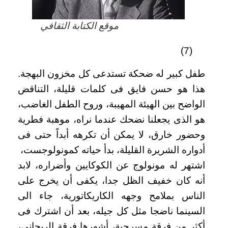
موقع الكتابة الثقافي
(7)
طفل كبير له ضحكة تستدعى كل مخزون البهجة.
هذا هو حسن فايق فى كلمات قليلة، التناقض
الواضح بين الهيئة المهيبة، وروح الطفل الغاضب،
هو الذى يجعلنا نضحك عندما نراه، موهبة فطرية
وحضور خارق، لا يمكن أن تكرهه أبداً حتى فى
أدواره الشريرة القليلة، بدأ حياته كمونولوجست،
اشتهر له مونولوج عن الكوكايين وأضراره، لابد
أنه كان خفيف الظل جدا، يكفى أن يخرج على
الناس بملامح وجهه الكاريكاتورية، جاء الى
السينما ناضجا مثل كل جيله، بعد أن اشترك فى
أكثر من فرقة مسرحية، أشهرها فرقة الريحانى،