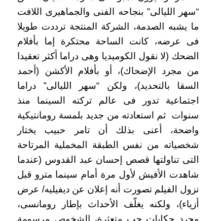
“سهر الليالى” بنجاحه الفنى والجماهيرى اللافت
ما يشبه الصدمة، الشركة المنتجة ترددت طويلا
فى عرضه، كانت الساحة محتكرة إما بأفلام
الضحك (لا نقول الكوميديا وهى دراما أكثر تعقيدا
من مجرد الإضحاك)، أو بأفلام الأكشن (أحمد
السقا بالتحديد)، ولكن “سهر الليالى” دراما
اجتماعية تدور فى عالم تركته السينما منذ
سنوات ثم استعادته من جديد بلمسة رومانتيكية
واضحة، أعنى بذلك أن تامر حبيب يختار
شخصياته من نفس الطبقة المخملية المرتاحة
التى تناولتها قصص إحسان عبد القدوس (عندما
شاهدت الأفيش لأول مرة أمام سينما مترو قبل
نزول الفيلم تصورت أنه إعلان عن ديفيليه/ عرض
أزياء)، ولكنه يغلّف الأحداث بإطار رومانسى،
مجرد حكايات حب متعثرة، الشخوص مرسومة