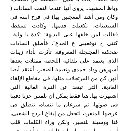
وباظ المشهد.. يروى أنها عندما التقت السادات (
وكان ومن أشد المعجبين بها) فى فرح ابنته فى
السبعينات، تكعبلت قدمها، وكادت تسقط،
فقالت لمن خلفها على البديهة: “كدة يا ولية..
كنتى ح توقعينى ع الجدع”، فأطلق السادات
ضحكته المجلجلة المعروفة. تأثرت بأداء زينات
الذى يعتمد على تلقائية اللحظة ممثلات بعدها
أشهرهن وداد حمدى ونعيمة الصغير، أعتقد أيضا
أنهن كن من المرتجلات مثلها. فى مقاطع الإلقاء
العادية، التى تبتعد عن النبرة العالية التى
اشتهرت بها، هنا فقط يمكن أن تلمس حزنا دفينا
فى صوتها، ثم سرعان ما تنساه، تنطلق فى
عرضها المنفرد، لتجعل من إيقاع الردح الشعبى،
فنا ووسيلة للتعبير، ولكن وراء الكلمات قلب
أبيض من البفتة، وإنسانة غلبانة تريد أن تعيش،