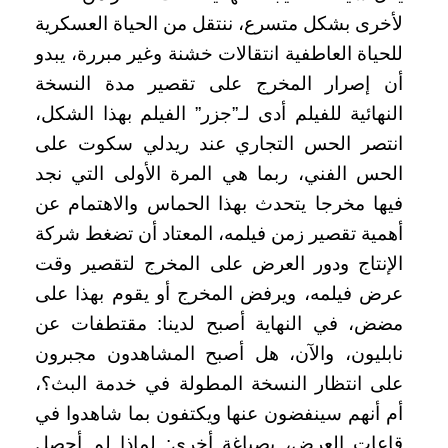
لأخرى بشكل متسرع، ننتقل من الحياة العسكرية
للحياة العاطفية انتقالات خشنة وغير مبررة، يبدو
أن إصرار المخرج على تقصير مدة النسخة
النهائية للفيلم أدى لـ”جزر” الفيلم بهذا الشكل،
انتصر الحس التجاري عند ريدلي سكوت على
الحس الفني، ربما هي المرة الأولى التي نجد
فيها مخرجا يتحدث بهذا الحماس والاهتمام عن
أهمية تقصير زمن فيلمه، المعتاد أن تضغط شركة
الإنتاج ودور العرض على المخرج لتقصير وقت
عرض فيلمه، ويرفض المخرج أو يقوم بهذا على
مضض، في النهاية أصبح لدينا: مقتطفات عن
نابليون، والآن، هل أصبح المشاهدون مجبرون
على انتظار النسخة المطولة في خدمة البث؟،
أم أنهم سينفضون عنها ويكتفون بما شاهدوا في
قاعات العرض، بصياغة أخرى: لماذا لم أحصل