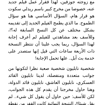
مع زوجته جوزفين، لهذا فقرار عمل فيلم جديد
عنه، خصوصا من مخرج كبير باسم ريدلي سكوت
هو قرار هام، السؤال الأساسي هنا هو سؤال
الطموح. ما الذي يطمح الفيلم الجديد إلى تقديمه
بشكل مختلف عن كل النسخ السابقة له؟!،
وللأسف بعد مشاهدتي للفيلم لم أعرف إجابة
لهذا السؤال، ربما يجب علينا أن ننتظر النسخة
ذات الأربعة ساعات التي قيل إنها ستصدر على
خدمة بث أبل.. علها تحمل الإجابة!
شخصية نابليون شخصية صعبة نظرا لتكونها من
جوانب متعددة ومنفصلة، لدينا نابليون القائد
العسكري، نابليون العاشق، نابليون قائد الدولة،
وهنا حاول مخرجنا أن يقدم كل هذه الجوانب،
لكن للأسف: حين حاول أن يقول كل شيء.. لم
يقل شيئا!!، النتيجة النهائية كانت القفز من نقطة