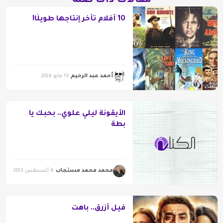
مقالات ذات صلة
10 أفلام تأخر إنتاجها طويلًا!
أحمد عبد الرحيم
13 مايو 2024
الأيقونة ليلي علوي.. بحبك يا
بطة
محمد محمد مستجاب
6 أغسطس 2013
فيل أزرق.. باهت