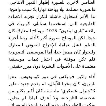
العناصر الأخرى للصورة إظهار التميز الانتاجي،
فالصورة مظلمة ليلا وباهتة نهارا بلا سبب واضح!،
بدا الأمر كمحاول فاشلة لتكرار تجربة الاضاءة
الطبيعية التي استخدمها ستانلي كوبريك في
رائعته “باري ليندون”. 1975، مونتاج المعارك كان
جيدا. لكن المونتاج بصورة أكبر كأداة لربط أجزاء
الفيلم فشل تماما، الإخراج الصوتي للمعارك
وللحوار كان مميزا جدا، أما الموسيقى التصويرية
فلم تكن موفقة في اختيار تيمات موسيقية
معتمدة على الأصوات البشرية دون مبرر حقيقي.
أداء واكين فونيكس في دور كومودوس، عفوا
نابليون، كان مخيبا للآمال، لم يقدم جديدا، ظهر
كـ”جنرال عسكري” ما، سنه كان أكبر بكثير من
شخصيته التاريخية، ولا أعرف لماذا لم يحاول
سكوت التغلب على هذه العقبة باستخدام وسائل