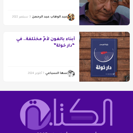
عبد الوهاب عبد الرحمن
3 سبتمبر 2022
أبناء بالغون لأمٍّ مختلفة.. في
“دار خولة”
سها السباعي
1 أكتوبر 2024