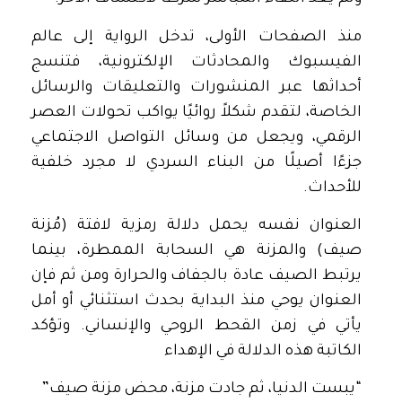
منذ الصفحات الأولى، تدخل الرواية إلى عالم
الفيسبوك والمحادثات الإلكترونية، فتنسج
أحداثها عبر المنشورات والتعليقات والرسائل
الخاصة، لتقدم شكلاً روائيًا يواكب تحولات العصر
الرقمي، ويجعل من وسائل التواصل الاجتماعي
جزءًا أصيلًا من البناء السردي لا مجرد خلفية
للأحداث.
العنوان نفسه يحمل دلالة رمزية لافتة (مُزنة
صيف) والمزنة هي السحابة الممطرة، بينما
يرتبط الصيف عادة بالجفاف والحرارة ومن ثم فإن
العنوان يوحي منذ البداية بحدث استثنائي أو أمل
يأتي في زمن القحط الروحي والإنساني. وتؤكد
الكاتبة هذه الدلالة في الإهداء
“يبست الدنيا، ثم جادت مزنة، محض مزنة صيف”