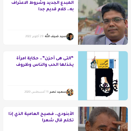
المبدع الجديد وشروط الاعتراف
به.. كلام قديم جدا
سيد ضيف الله
29 أكتوبر 2022
“التى هى أحزن”.. حكاية امرأة
يخذلها الحب والناس وظروف
قاسية
سعيد نصر
11 أغسطس 2020
الأبنودي.. فصيح العامية الذي إذا
تكلم قال شعرا