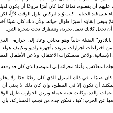
عليهم أن يفعلوه، تمامًا كما كان أمرًا مروعًا أن يكون لدي
 على قيد الحياة .. كلب وُلد ليركض طول الوقت حُرَّاً، لك
َ ينبغي إبقاؤه أسيرًا طوال حياته. ولأن ذلك كان شيئًا آ
 أن تجعل كلابك تعمل بحرية، وتنتظرك تحت شجرة التين.
لادور” القنبلة جانباً وهو محاذر، وعاد إلى جراره، الذي 
ن اختراعات لجرارات مزودة بأجهزة راديو وتكييف هواء. ل
 الإسبانية، ولاعن معسكرات الاعتقال، ولا عن الأطفال المص
اتجاه المعاكس، وأعادَ محراثه إلى الموضع الذي كان قد رفعه م
ا كان صبيًا ، في ذلك المنزل الذي كان رطبًا جدًا ولا يخل
يمكنك أن تكون إلا في المطبخ، وإن كان ذلك لا يعني أن
 عمات والده، وكانت شبه عمياء وترتق الجوارب طول الوق
عها عن الحرب: كيف تمكن جده من تجنب المشاركة، بأن اخ