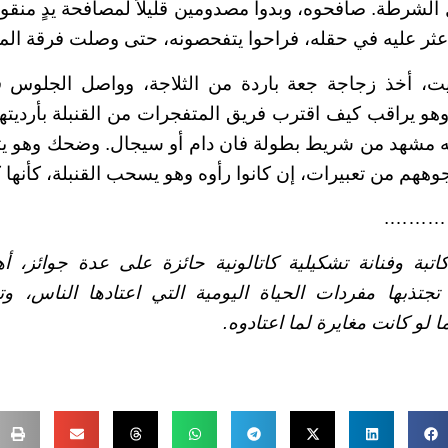
 الشرطة. صافحوه، وبدوا مصدومين قليلاً لمصافحة يدٍ منقو
ثر عليه في حقله، فراحوا يتفحصونه، حتى وصلت فرقة الم
بيت، أخذ زجاجة جعة باردة من الثلاجة، وواصل الجلوس 
و يراقب كيف اقترب فريق المتفجرات من القنبلة بأرديته
أنه مشهد من شريط بطولة فان دام أو سيجال. وضحك وهو ي
ههم من تعبيرات، إن كانوا رأوه وهو يسحب القنبلة، كأنها
………
تبة وفنانة تشكيلية كاتالونية حائزة على عدة جوائز، أهم
جتذبها مفردات الحياة اليومية التي اعتادها الناس، وت
ما لو كانت مغايرة لما اعتادوه.