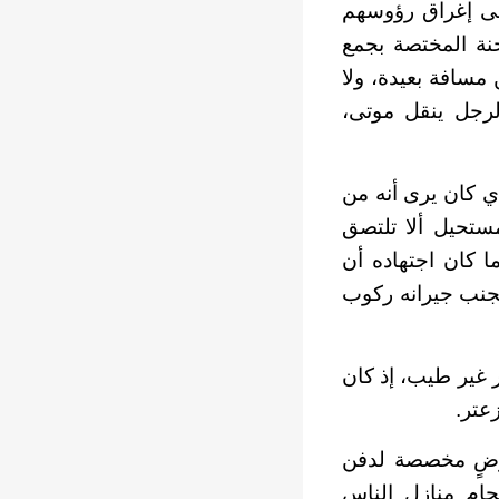
إلى إغراق رؤوسهم
حنة المختصة بجمع
 مسافة بعيدة، ولا
فالرجل ينقل موتى،
ذي كان يرى أنه من
ستحيل ألا تلتصق
ا كان اجتهاده أن
جنب جيرانه ركوب
غير طيب، إذ كان
عتر.
أرضٍ مخصصة لدفن
تحام منازل الناس