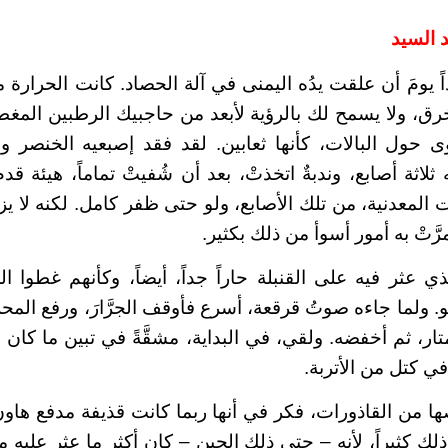
 السيد
اً يومَ أن علقت يدُه اليمنى في آلة الحصاد. كانت الحرارة 
ق، ولا يسمح لك بالرؤية لأبعد من حاجبيك الرطبين المغطيي
لوى حول البالات، كأنها ثعابين. لقد فقد إصبعيه الخنصر
ثلاثة أصابع، وندبةٌ اتخذتْ، بعد أن شُفيتْ تماماً، هيئة قد
ت المعدنية، من تلك الأصابع، ولو حتى ظفر كامل. لكنه لا يز
َّتْ به أمور أسوأ من ذلك بكثير.
ذي عثر فيه على القنبلة حاراً جداً، أيضاً، وكأنهم غطوا 
 ولما جاءه صوتُ قرقعة، أسرع فأوقف الجرَّارَ، ورفع المح
ار، ثم أخفضه. ولقي، في البداية، مشقَّةً في تبين ما كان 
في كتل من الأتربة.
صها من القاذورات، فكر في أنها ربما كانت قذيفة مدفع ها
 ذلك كثيراً، لأنه – حتى ذلك الحين – كان أكثر ما عثر عليه 