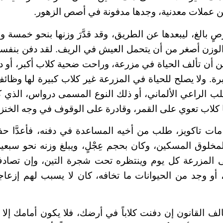
ن عملات معدنية، وجدها مدفونة في أصص الزهور.
صٍ بالغ، ليبعدها عن الطريق، وقد قدَّرَ وزنها بنحو خمسة و
ا الوزن أصغر من أن يتحمل العيش في الريف. لقد دفن بنفسه
ن أن تألف الحياة في مزرعة، وراحت ضحية كلاب أكبر، أو د
. ولا يصلح للحياة في المزرعة غير كلاب كبيرة لها وظائف 
ب الراعي الألماني، أو ذلك النوع المسمى درواس، الذي كا
ها كلاب تعوي على القمر، وقادرة على الوقوف في وجه الخنزي
 مات تاكويز، طلب من أخيه المساعدة في دفنه، فأعدَّا حفر
لمخلوق المسكين، وكان بحجم عِجْلٍ، ويبلغ وزنه نحو سبعين
إلى المزرعة كل يوم وينتظره تحت شجرة التين، وإن تصاد
أو وجد من الحيوانات ما تخافه، كان لا يسبب لهم إزعاجا
الف القانون إن دفنت كلاباً في أرضك، فلا يكون أمامك إلا