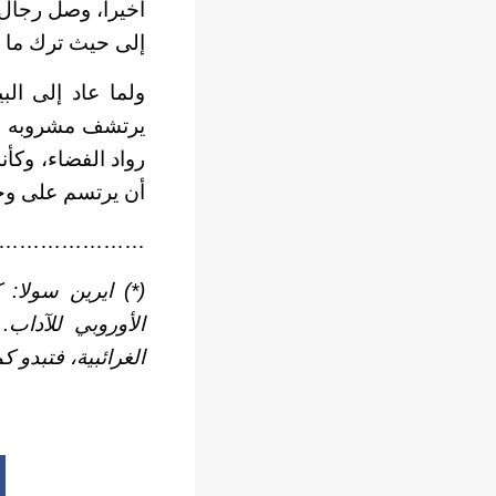
أخيراً، وصل رجال
إلى حيث ترك ما ع
ولما عاد إلى ال
يرتشف مشروبه وه
رواد الفضاء، وك
أن يرتسم على وجو
………………….
(*) ايرين سولا
:
كا
الأوروبي للآداب.
ت
الغرائبية، فتبدو ك