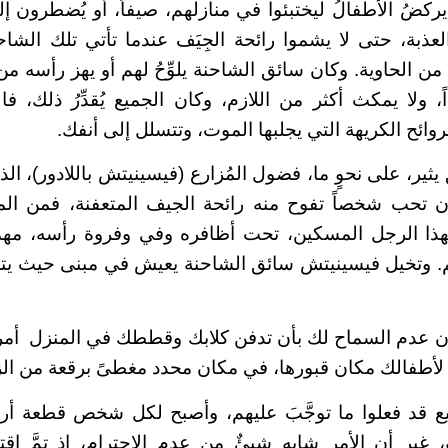
ضُ الأطفالُ ليختبئوا في منازلهم، صيفاً، أو يُضطرون 
لعذبة، حتى لا يشموا رائحة الجِيَف عندما تأتي تلك الشا
 من الحاوية. وكان سائق الشاحنة يلوِّحُ لهم أو يهز رأسه من
ً، ولا يمكث أكثر من اللازم، وكان الجميع يُقدِّرُ ذلك، 
ائح الكريهة التي يجلبها الموت، وتتسلل إلى أنفك.
ثير، على نحوٍ ما، فضول المُزارع (فيسينيتش باللادور)، ال
أن تحب شخصاً تفوح منه رائحة الجيف المتعفنة، فمن الم
 بهذا الرجل المسكين، تحت أظافره وفي وفروة رأسه، مهم
م. وتخيل فيسينيتش سائق الشاحنة يعيش في مبنى حيث يت
ن عدم السماح لك بأن تدفن كلابك وقططك في المنزل أمر 
لأطفالك مكان قبورها، في مكان محدد مغطىً برقعة من الز
ع قد فعلوا ما توجَّبَ عليهم، وأصبح لكل شخص قطعة 
ة، غير أن الأمر شابه شيئٌ من عدم الاحترام، إذ تمَّ اق