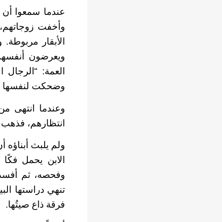
عندما سمعوا أن ا
وأخفت زوجاتهم، 
الأبقار مربوطة. 
ويعرضون أنفسهم 
العمة: “الرجال 
وضحكت لنفسها م
وعندما انتهى من
انتظارهم، فذهب إ
ولم يلبث أبناؤه أ
الابن يحمل فكًا
وفحصه، ثم أفسد 
تنهي دراستها ال
فرقة ذاع صيتُها.