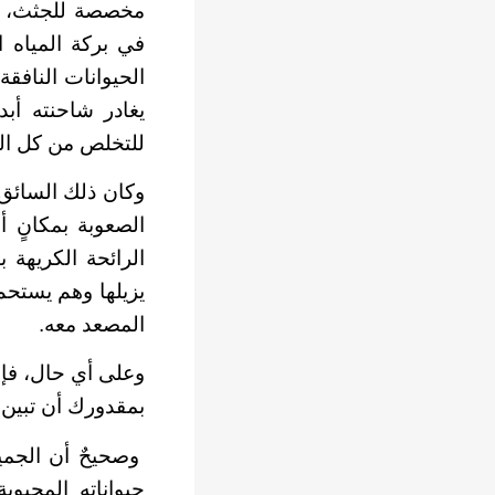
مخصصة للجثث، يرك
في بركة المياه ا
الحيوانات النافقة
يغادر شاحنته أبدا
للتخلص من كل الرو
وكان ذلك السائق ي
الصعوبة بمكانٍ 
الرائحة الكريهة
يزيلها وهم يستح
المصعد معه.
وعلى أي حال، فإ
بمقدورك أن تبين 
وصحيحٌ أن الجمي
حيواناته المحبوب