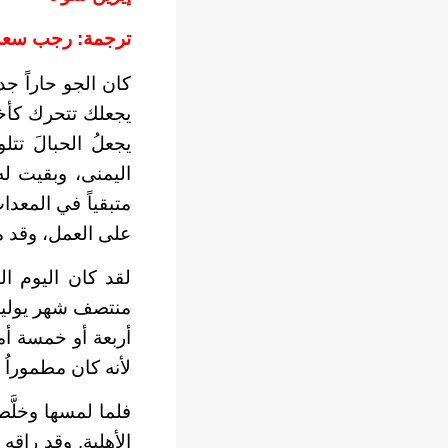
ترجمة: رجب سعد
كان الجو حاراً جد
يجعلك تتحرك كأخر
يجعلُ الحبالَ تت
اليمنى، وبقيت له 
متبقياً في المعدا
على العمل، وقد مر
لقد كان اليوم ال
منتصف شهر يوليو.
أربعة أو خمسة أمت
لأنه كان مطموراُ 
فلما لمسها وخلَّ
الأهلية. وقد راقه