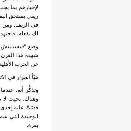
لإخبارهم بما يجب 
ريفي يستحق البقاء
في الريف، ومن ثمّ
لك بفعله، فاجتهد
وضع “فيسينيتش بال
شهده هذا القرن م
عن الحرب الأهلية
هيَّأ الجرار في ال
وتذكَّر أنه، عندم
وهناك، بحيث لا 
قصَّتْ عليه إحدى
الوحيدة التي سم
بقرة.