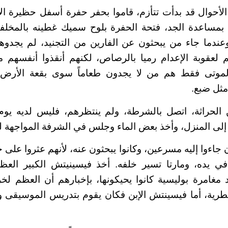
لأحوال قد بدأت تتأزم، قاموا بحفر حفرة أسفل حظيرة الأبق
بمساعدة الجد، فتحة الحفرة بلوح سميك غطينه بالمخلفات
وعندما جاء من يبحثون عن الفارين من التجنيد، لم يجدوه
لعقوبة الإعدام رميا بالرصاص، لكنهم أنقذوا أنفسهم 
الموتى فقط هم من لا يجدون طعاماً سوى بقعة الأرض ال
ثل ضبع.
 الحراثة، اتصل بالشرطة، ولم ينتظرهم، فليس لديه يو
لى المنزل، وأخذ بعض الماء وجلس في الشرفة المواجهة ل
ن جاءوا إليه مسرعين، وكانوا يبحثون عنه، لأنهم عثروا على
 في يده، ومارتا تسير خلفه. أخذ فيسينيتش الكبير العظ
مغامرة بوليسية كانوا يحيكونها، بإخبارهم أن العظم لخ
بيطرية، أما فيسينتش الإبن فكان يقوم بتدريس الموسيقى