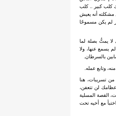
ك كلب كبير .. كلب
ن مشكلته أنه يعيش
خر لم يكن مسموحًا
لا يمتُّ بصلة لما
م يسمع عنها، ولا
ابين بالسرطان.
نه، وتابع عمله.
و من تسريبات، هنا
 عظامك لن تتعفن،
ت، القصة المسلية
تبأ مع أخيه تحت