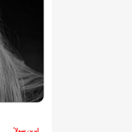
*
إيرين سولا