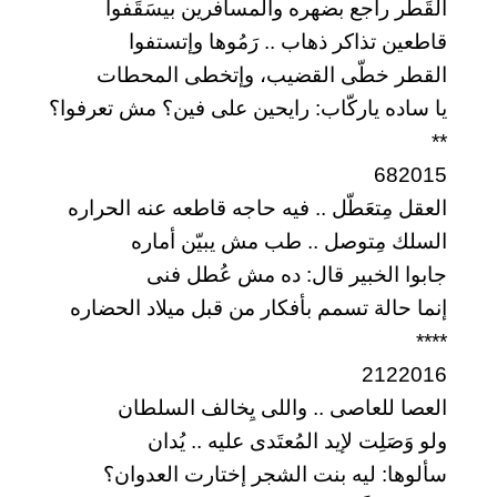
القَطْر راجع بضهره والمسافرين بيسَقَفوا
قاطعين تذاكر ذهاب .. رَمُوها وإتستفوا
القطر خطّى القضيب، وإتخطى المحطات
يا ساده ياركّاب: رايحين على فين؟ مش تعرفوا؟
**
682015
العقل مِتعَطّل .. فيه حاجه قاطعه عنه الحراره
السلك مِتوصل .. طب مش يبيّن أماره
جابوا الخبير قال: ده مش عُطل فنى
إنما حالة تسمم بأفكار من قبل ميلاد الحضاره
****
2122016
العصا للعاصى .. واللى يِخالف السلطان
ولو وَصَلِت لإيد المُعتَدى عليه .. يُدان
سألوها: ليه بنت الشجر إختارت العدوان؟