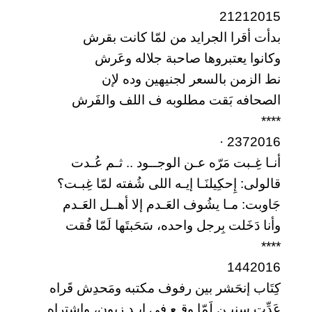
21212015
بدأت أقرا الجرايد من لمّا كانت بقرش
وكانوا يعتبروها صاحبة جلاله وعَرش
نط الزمن بالسعر لجنيهين وده لإن
الصحافه بَقت مطلوبه ف اللف والفَرش
****
2372016 ·
أنـا غِـبت مَرّه عـن الوجــود .. ثـم عُـدت
قالولى: إِحكِيلنَـا إيـه اللى شُفته لمّا غِبـت؟
جَاوبت: مـا يشُوف العَـدم إلا أهــل العَـدم
وأنا دَخَلت بِرجل واحده، سَحَبتَها لَمّا فُقت
****
1442016
كِتَاب إنحَشر بين رفوف مكتبه ومَحدِش قَراه
عَدِّت سنيـن لَمّا وِقِـع فى إيـد زبون، وإشتراه