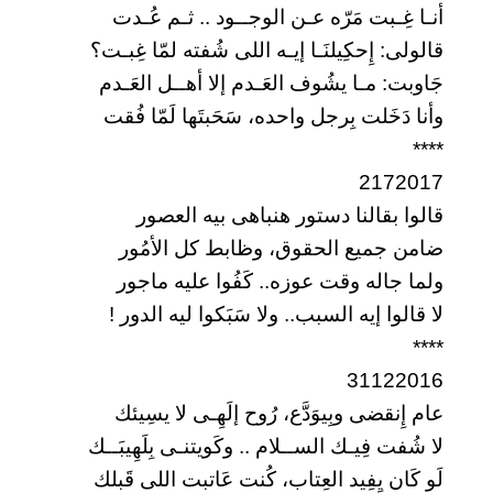
أنـا غِـبت مَرّه عـن الوجــود .. ثـم عُـدت
قالولى: إِحكِيلنَـا إيـه اللى شُفته لمّا غِبـت؟
جَاوبت: مـا يشُوف العَـدم إلا أهــل العَـدم
وأنا دَخَلت بِرجل واحده، سَحَبتَها لَمّا فُقت
****
2172017
قالوا بقالنا دستور هنباهى بيه العصور
ضامن جميع الحقوق، وظابط كل الأمُور
ولما جاله وقت عوزه.. كَفُوا عليه ماجور
لا قالوا إيه السبب.. ولا سَبَكوا ليه الدور !
****
31122016
عام إِنقضى وبِيوَدَّع، رُوح إلَهِـى لا يسِيئك
لا شُفت فِيـك الســلام .. وكَويتنـى بِلَهِيبَــك
لَو كَان يِفِيد العِتاب، كُنت عَاتبت اللى قَبلك