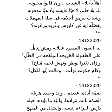
أهلاً بأحلام الشباب .. وإن قالوا مجنونه
بلد بلا حلم، لا هيّا عايشه ولا هيّا مدفونه
وشباب بيرموا أحلامه فى سلة المهملات
يِفضَلّه إيه غير كابوس وغُربه ورعُونه؟
***
18122020
ليه العيون البصيره غَفلانه ومش بِتطُل
على الطفوله الجَريحه المِلَقَحه فى الطّل؟
وإزاى تِغَنوا لوطن ونهش لحمه مُباح؟
وكام حكومه تولّت .. وقالت إنّها للكل؟
**
14122020 ·
ضَمّة أيادى عديده .. وإيد وحيده هزيله
الضمّه نالت مُرادها، واليَد ما بإيدها حيله
دَرْس القراءه إتنسى وإنشال من المنهج