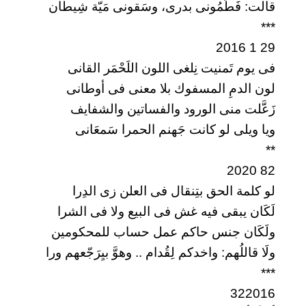
قالت: فَطَمُونى بدرى، وسَقونى مَيّة شِيطان
***
29 1 2016
فى يوم تَمنيت نِلغى اللون اللَحْمَر القانى
لون الدمِ المسفوك بلا معنى فى أوطانى
زَعَّلت منى الورود والفساتين والشفايف
ويا ويلى لو كانت جَهنم الحمرا سَمعَانى
**
82 2020
لو كلمة الحق بتِنقال فى العلن زى الدِرا
لَكَان يبقى فيه غش فى البيع ولا فى الشرا
ولَكَان جنس حاكم عمل حساب للمحكومين
ولَا قاللُهم: واخدكم لِقُدام .. وهوَّ بيِرَجّعهم ورا
***
322016