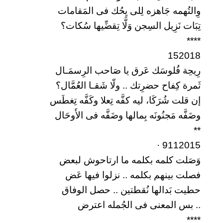
وِالتُهمه جَاهزه لِلى يِحُك فى المَقامات
تِبَات نَزِيل السِجن وَلَّا تِقضِّيها سُكات؟
****
152018
رِيحِة فُلوسَك عَرق يا صَاحب الرِسمَـال
ثَمرة كِفاح حضرِتك .. ولّا شَقـا العُمَّال؟
إن قلت شُرَكَا، ليه كفَّه تِعلا وكَفَّه تِغطَس
وضَفَّه مَجنُونَه بِمالها وضَفَّه فى الأَوحَال
**
9112015 ·
وَصَلت كلمه بكلمه ما ارتاحوش لبعض
فصلت بينهم بكلمه .. نزلوا فيها عَض
حطيت بَدالها نُقطتين .. حصل الوفاق
.. بس المعنى فى الجُمله اعترض
****