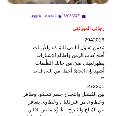
16/06/2021
يتبعهم الغاوون
رجائي الميرغني
2942016
مُدمن تَفاؤل أنا فى الشِـدّه والأَزمات
أَفتح كتاب الزمن واطالع الإشـارات
يِظهرلعينى ضَىّ من حالك الظُلمات
أَشهد بإن الجَاىّ أجمل من اللى فـات
**
272201
بين الفَشـل والنَجـاح جِسر مَمـدُود وظاهر
وخَطاوى من غير دَلِيل، وخَطاوى بِتعَافر
بين المُتاح والبَـرَاح .. هُـوَّه مَا بين جَبَلِين