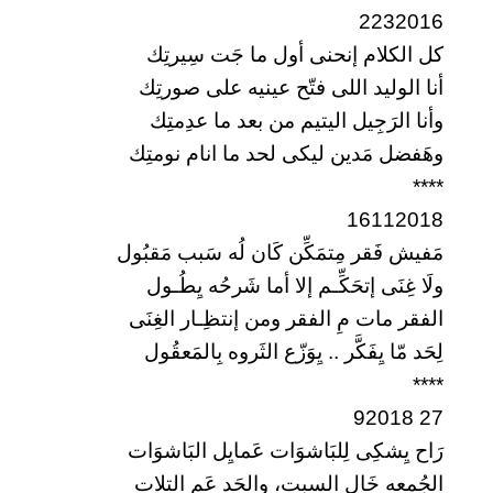
2232016
كل الكلام إنحنى أول ما جَت سِيرتِك
أنا الوليد اللى فتّح عينيه على صورتِك
وأنا الرَجِيل اليتيم من بعد ما عدِمتِك
وهَفضل مَدين ليكى لحد ما انام نومتِك
****
16112018
مَفيش فَقر مِتمَكِّن كَان لُه سَبب مَقبُول
ولَا غِنَى إتحَكِّـم إلا أما شَرحُه يِطُـول
الفقر مات مِ الفقر ومن إنتظِـار الغِنَى
لِحَد مّا يِفَكَّر .. يِوَزّع الثَروه بِالمَعقُول
****
27 92018
رَاح يِشكِى لِلبَاشوَات عَمايِل البَاشوَات
الجُمعه خَال السبت، والحَد عَم التلات