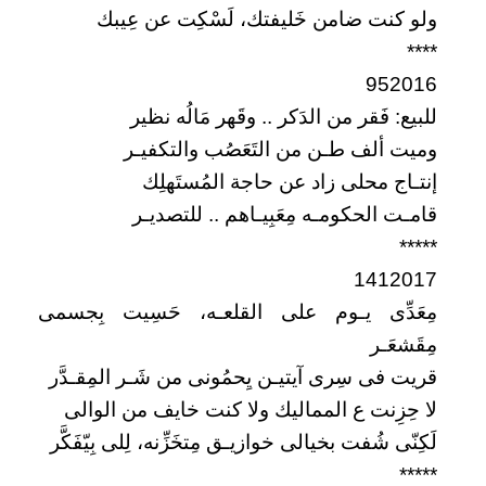
ولو كنت ضامن خَليفتك، لَسْكِت عن عِيبك
****
952016
للبيع: فَقر من الدَكر .. وقَهر مَالُه نظير
وميت ألف طـن من التَعَصُب والتكفيـر
إنتـاج محلى زاد عن حاجة المُستَهلِك
قامـت الحكومـه مِعَبِيـاهم .. للتصديـر
*****
1412017
مِعَدِّى يـوم على القلعـه، حَسِيت بِجسمى
مِقَشعَـر
قريت فى سِرى آيتيـن يِحمُونى من شَـر المِقـدَّر
لا حِزِنت ع المماليك ولا كنت خايف من الوالى
لَكِنّى شُفت بخيالى خوازيـق مِتخَزِّنه، لِلى بِيّفَكَّر
*****