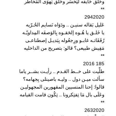
وخَلق خَايفه لَتِخسَر وخَلق تِهوَى المَخاطر
**
2942020
عَليل بَقاله سنيـن .. ودَوَاه نَسايم الحُـرّيه
يا خَلـق يا هُـوه إلحَقـوه بِالوَصفَه المِداويّـه
رُفَقَاتـه غابـو ورِجعُوله بِبَديـل إصطناعـى
مَفِيش طبيعى؟ قالو: بتصريح من الداخليه
**
185 2016
طلِّيت على خــط العَـدم .. رأيـت بشــر ياما
سألت ميـن دول .. وليـه باصينلى بِجهامه؟
قالوا: إحنا المنسيين المقهورين المجهوليـن
وعَلَى بال مَا تِفتِكرونا .. تِكُون قامت القيامه
**
2632020