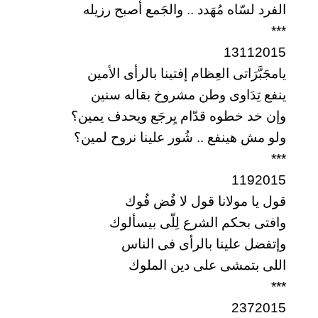
الفرد لسّاه مُهَدد .. والجَمع أصبح رزيله
***
13112015
يامجَبَّرَاتى العِظام إفتينا بالرأى الأمين
ينفع تِدَاوى وطن مشروخ بقاله سنين
وإن خد خطوه قدّام يِرجَع ويحدف يمين؟
ولو مش هينفع .. شُور علينا نروح لمين؟
***
1192015
قول يا مولانا قول لا فُض فُوك
وافتى بحكم الشرع لِلّى بيسألوك
وإتفضل علينا بالرأى فى الناس
اللى بتمشى على دين الملوك
***
2372015