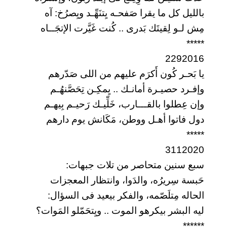
بالليل كل ما يقرا صَفحـه يِتنَهِّـد ويِصرُخ: آه
مِش لـو لِقيتَك بَدرى .. كُنت غَيَّرت الإتجَــاه
*****
2292016
يا بَحـر كُون أَكرَم عليهم من اللى صَدّرهم
وإفـرد حصيـرة أمانـك .. يِمكِـن تِحَصَّنهُـم
وإن عِطلوا بالقـــارب، خَلِّيـك رَحيـم بِيهـم
دول فاتوا أهـل ووطن، مَكَانش يوم دارهم
*****
3112020
سبع سنين متحاصر من تلات جبهات:
حَبسة سِريرُه، والدَوا، وانتظار المعجزات
الحاله مِتلَصّمه، والفكر بيعيد فى السؤال:
ليه البشر بيكرهو الموت .. ويِتحَمّلو المَوات؟
******