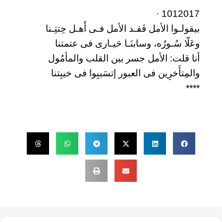
1012017 ·
بيقولـوا الأمل فَقـد الأمل فـى أَهـل حِتتِـنا
وعَلّا سُـورُه، وسابنَـا حَيـارى فى عتمتنا
أنا قلت: الأمل جسر بين القلب والمأمُول
والمِتأَخرِين فى العبور إتسَببِوا فى خيبِتنا
****