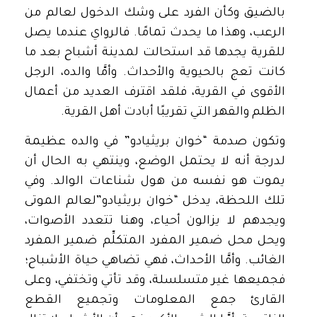
بالضيق وكأن الفرد على وشك الدخول لعالم من
الرعب، وهذا ما يحدث تمامًا. فالرواي عندما يصل
للقرية يجدها قد استحالت لمدينة أشباح بعد ما
كانت تعج بالحيوية والأحداث. وأمَّا والده، الرجل
الأقوى في القرية، فلقد اقترف العديد من أعمال
الظلم والقهر التي تقريبًا أبادت أهل القرية.
وتكون صدمة “خوان بريثيادو” في والده عظيمة
لدرجة أنه لا يحتمل الوضع، وينتهي به الحال أن
يموت هو نفسه من هول شناعات الوالد. وفي
تلك اللحظة، يدخل “خوان بريثيادو”لعالم الموتى
ويجدهم لا يزالون أحياء، وهنا تتعدد الأصوات،
ويحل محل ضمير المفرد المتكلِّم ضمير المفرد
الغائب. وأمَّا الأحداث، فهي تضاهي حياة الأشباح؛
فجميعها غير متسلسلة، وقد تأتي وتختفي، وعلى
القارئ جمع المعلومات وتجميع القطع