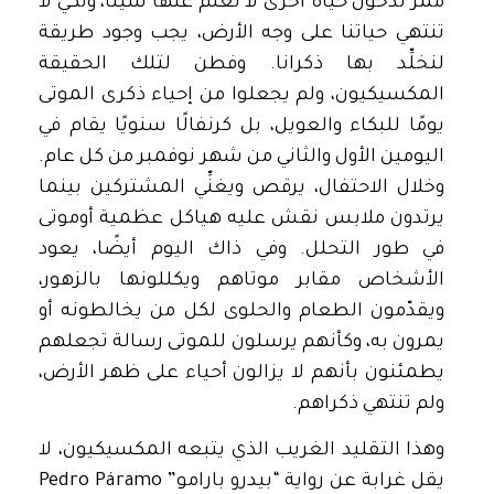
ممر لدخول حياة أخرى لا نعلم عنها شيئًا، ولكي لا
تنتهي حياتنا على وجه الأرض، يجب وجود طريقة
لنخلِّد بها ذكرانا. وفطن لتلك الحقيقة
المكسيكيون، ولم يجعلوا من إحياء ذكرى الموتى
يومًا للبكاء والعويل، بل كرنفالًا سنويًا يقام في
اليومين الأول والثاني من شهر نوفمبر من كل عام.
وخلال الاحتفال، يرقص ويغنِّي المشتركين بينما
يرتدون ملابس نقش عليه هياكل عظمية أوموتى
في طور التحلل. وفي ذاك اليوم أيضًا، يعود
الأشخاص مقابر موتاهم ويكللونها بالزهور،
ويقدّمون الطعام والحلوى لكل من يخالطونه أو
يمرون به، وكأنهم يرسلون للموتى رسالة تجعلهم
يطمئنون بأنهم لا يزالون أحياء على ظهر الأرض،
ولم تنتهي ذكراهم.
وهذا التقليد الغريب الذي يتبعه المكسيكيون، لا
يقل غرابة عن رواية “بيدرو بارامو”Pedro Páramo