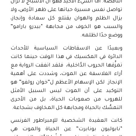
الناقصة. أمَّا الشيء الأكيد فهو أن الأشباح لا تزال
تواصل نفس مسيرة حياتها على ظهر الأرض، ولا
يزال الظلم والهوان يقتلع كل سعادة وإنجاز،
والسبب هو الخوف من مجابهة “بيدرو بارامو”
ووضع حدًا لظلمه.
وبعيدًا عن الاسقاطات السياسية للأحداث
الدائرة في المكسيك في هذا الوقت حينما كانت
تمزِّقها الحروب الدَّاخلية، فلقد اتفقت الرواية مع
أراء الفلاسفة عن الموت، وشددت على أهمية
الإنجاز. لكن الإسهام الأعظم ل”خوان رولفو” هو
التوكيد على أن الموت ليس السبيل الأمثل
للهروب من صعوبات الحياة، بل من الأحرى
التمسُّك بالحياة ومجابهة كل المخاوف بشجاعة.
كانت العقيدة الشخصية للإمبراطور الفرنسي
“نابوليون بونابرت” عن الحياة والموت هي