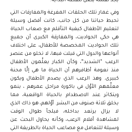
يجد نفسه يصل لنقطة البداية.
وفي غمار تلك الحلقات المفرغة والمفارقات التي
تحيط حياتنا من كل جانب، كانت أفضل وسيلة
لتعليم الأطفال كيفية التأقلم مع صعاب الحياة
هي حكي الحواديت، والمفارقة الكبرى أن جميع
تلك الحواديت المخصصة للأطقال، على اختلاف
أنواعها والدول التي قيلت فيها، لا تخلو من عنصر
الرعب “الشديد”، وكأن الكبار يعلِّمون الأطفال
منذ نعومة أظافرهم أن الحياة ما هي إلَّا محنة
كبيرى. وهذ الرعب الذي يصدم الأطفال ويكون
معلِّمهم الأوَّل في باكورة مراحل عمرهم ، ينمو
ويتكاثر عند الاصطدام بالحياة الواقعية، مما
يخلق ثلاثة صنوف من البشر. أوَّلهم، هو ذاك الذي
لا يزال يرتعد بداخله، فيلجأ طوال الوقت
لمشاهدة أفلام الرعب، وكأنه يحاول البحث عن
وسيلة للتعامل مع مصاعب الحياة بالطريقة التي