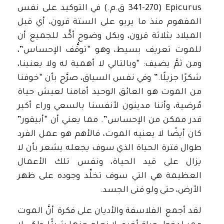
Epicurus (341-270 ق.م.) في التوكيد على نفس
المفهوم منذ ما يربو على الستة قرون، أي قبل
الميلاد بثلاثة قرون، وبكل وضوح أكَّد للجميع أن
للموت تعريف بسيط، وهو “توقُّف الإحساس”،
ومن ثمَّ يضيف: “وبالتالي لا أهمية له ولا يعنينا،
شكرًا جزيلًا.” وفي نفس السياق، صرَّح بأن “خوفنا
من الموت هو العائق الوحيد أمامنا لعيش حياة
مُرضية، وأننا مدينون لأنفسنا بالسعي وراء أكبر
قدر ممكن من الإحساس”. مما يعني أن “أبيقور”
كان أيضًا لا يعنيه الموت، فالأهم هو عمل الفرد
طوال فترة الحياة الذي سوف يجعله يشعر بأن لا
يزال على قيد الحياة، ونفس تلك الأعمال
العظيمة هي التي سوف تخلِّد وجوده على ظهر
الأرض، حتى ولو فنى الجسد.
لقد أجمع الفلاسفة والأديان على فكرة أنَّ الموت