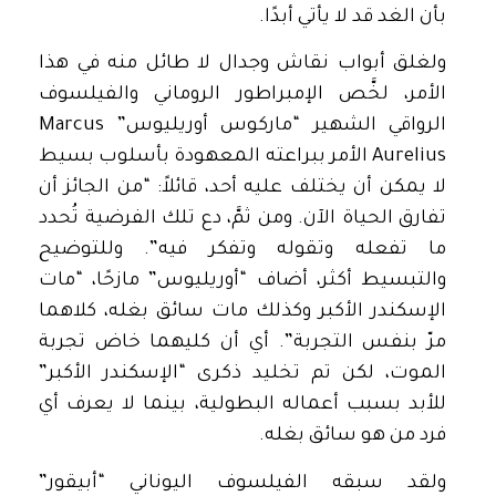
بأن الغد قد لا يأتي أبدًا.
ولغلق أبواب نقاش وجدال لا طائل منه في هذا
الأمر، لخَّص الإمبراطور الروماني والفيلسوف
الرواقي الشهير “ماركوس أوريليوس” Marcus
Aurelius الأمر ببراعته المعهودة بأسلوب بسيط
لا يمكن أن يختلف عليه أحد، قائلاً: “من الجائز أن
تفارق الحياة الآن. ومن ثمَّ، دع تلك الفرضية تُحدد
ما تفعله وتقوله وتفكر فيه”. وللتوضيح
والتبسيط أكثر، أضاف “أوريليوس” مازحًا، “مات
الإسكندر الأكبر وكذلك مات سائق بغله، كلاهما
مرّ بنفس التجربة”. أي أن كليهما خاض تجربة
الموت، لكن تم تخليد ذكرى “الإسكندر الأكبر”
للأبد بسبب أعماله البطولية، بينما لا يعرف أي
فرد من هو سائق بغله.
ولقد سبقه الفيلسوف اليوناني “أبيقور”