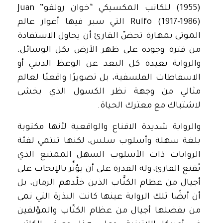
(1955) للكاتب المكسيكي “خوان رولفو” Juan
Rulfo (1917-1986) التي سبر فيها أغوار عالم
الموتى بمهارة تحضّ القارئ أن يحاول الاستفادة
من فترة وجوده على ظهر الأرض بكل الوسائل.
والرواية بعيدة كل البعد عن الوعظ الديني أو
الاسقاطات الفلسفية، بل تصويرًا واقعيًا لعالم
مثالي من وجهة نظر الكسول الذي يخشى
لاشتباك مع معترك الحياة.
والرواية شديدة الاقناع والواقعية لأنها مكتوبة
بلغة سهلة وأسلوب سلس، لكنها تنتمي لفئة
الروايات ذات الأسلوب السهل الممتنع الذي
يُقنع القارئ، وله القدرة على أن يؤثِّر بالإيجاب على
أجيال من عظام الكتَّاب الذين خلَّدهم الزمان، بل
أن أيضًا تلك الرواية عينها كانت البذرة التي نمى
من بفضلها أجيال من عظام الكتّاب والمؤلفين