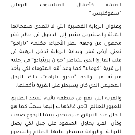
القيمة كأعمال الفيلسوف اليوناني
“سفوكليس.”
وعنوان الرواية القصيرة التي لا تتعدى صفحاتها
المائة والعشرين يشير إلى الدخول في عالم قفر
مجهول من وجهة نظر الأحياء؛ فكلمة “بارامو”
تعني أرض قفر. وبداية الرواية تدخل الرهبة في
قلب القارئ الذي يشاطر “خوان بريثيادو” في رحلته
إلى قرية “كومالا” كما وعد أمّه المتوفاه لكي يأخذ
ميراثه من والده “بيدرو بارامو”، ذاك الرجل
المهيمن الذي كان يسيطر على القرية بأكملها.
والقرية التي تقع في منطقة نائية، تمهد الطريق
للعبور للعالم الآخر، فالذهاب إليها سهلًا كما هو
الحال عند الانزلاق عبر منحدر، بينما الرجوع صعب
وكأن الفرد يحاول الصعود على جبل لكي يصل
للبوابة. والرواية يسيطر عليها الظلام والشعور