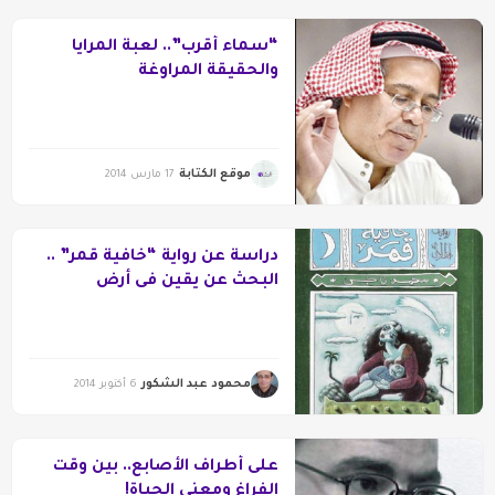
“سماء أقرب”.. لعبة المرايا
والحقيقة المراوغة
موقع الكتابة
17 مارس 2014
دراسة عن رواية “خافية قمر” ..
البحث عن يقين فى أرض
الأسئلة!
محمود عبد الشكور
6 أكتوبر 2014
على أطراف الأصابع.. بين وقت
الفراغ ومعنى الحياة!