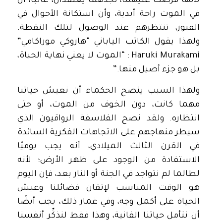
لأنها فرضت عليهما، نجدهما يعتقدان، غالبًا، أن
في الموت راحة أبدية، وأن استكانة الأحوال في
القبور، تنتظرهم عند الوصول لتلك النقطة.
ولهذا يقول الكاتب الياباني “هاروكي موراكامي”
Haruki Murakami : “الموت لا يعني نهاية الحياة،
بل هو جزء أصيل منها.”
ولهذا السبب ينصح الحكماء أن نعيش حياتنا
مهما كانت، دون الخوف من الموت، أو حتى
انتظاره. ولقد نصح الفلاسفة الرواقيون الذي
سيطر منهاجهم على الاتجاهات الفكرية السائدة
في القرن الثالث الميلادي، أنه يجب يوميًا
الاستفادة من الوجود على ظهر الأرض؛ لأنه
لطالما لم نتواجد في الجنة أو النار بعد، فإن اليوم
هو الوقت المناسب لإتقان فضائلنا وعيش
الحياة على أكمل وجه، وفي غمار ذلك، يجب أيضًا
أن نتأمل حياتنا الفانية، وهذا فقط لنذكِّر أنفسنا