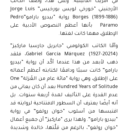
في أمريكا اللاتينية. وعلى هذا، وصف الكاتب
الأرجنيني “خورخي لويس بورخيس” Jorge Luis
Borges (1899-1886) رواية “بيدرو بارامو”Pedro
Páramo بأنها أعظم النصوص الأدبية على
الإطلاق، مهما كانت لغتها.
وأمَّا الكاتب الكولومبي “جابريل جارسيا ماركيز”
Gabriel García Márquez (1927-20214)، فلقد
ذهب لأبعد من هذا عندما أكَّد أن رواية “بيدرو
بارامو” كانت سببًا ودافعًا لكتابته أعظم أعماله
على اإطلاق، وهي رواية “مائة عام من العُزلة” One
Hundred Years of Solitude بعد أن كان يعاني من
عدم القدرة على التأليف لمدة أربعة سنوات. بل
أنه أيضًا يعترف أن السطور الافتتاحية لروايته قد
اقتبسها من أسلوب “خوان رولفو” في رواية
“بيدرو بارامو”. ولهذا يرى “ماركيز” أن جميع أعمال
“خوان رولفو”، بالرغم من قلَّتها، خالدة وشديدة