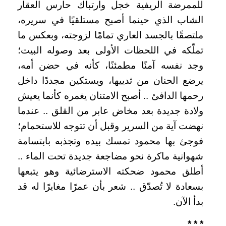
للممرضة الريفية خجل وارتباك حارس العقار
الشاب الذي حينما أصبح مستلقيًا في سريره،
ملتصقًا بالجسد العاري تمامًا لزوجته، وبعكس ما
تملّكه في اللحظات الأولى بعد وصوله البيت؛
وجد نفسه آمنًا مطمئنًا، كأنه في حضن أمه،
يرضع الحنان من ثدييها، ويستكين مجددًا داخل
رحمها الدافئ .. أصبح الامتنان يغمره كأنما يعيش
ولادة جديدة بعد مخاض عابر من القلق .. عندما
نهضت آية من السرير وقبل أن تتوجه للاستحمام؛
فوجئ بها محمود تمسك بيده وتجذبه بابتسامة
شهوانية ماكرة نحو مضاجعة جديدة تحت الماء ..
أطلق محمود ضحكته الاسترضائية وهو يتبعها
بسعادة لا تُصدّق .. شعر بأن عمرًا مغايرًا له قد
بدأ الآن.
* * *