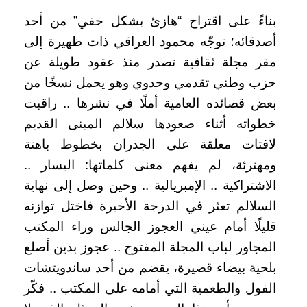
بناءً على اقتراح “هازئ بشكل خفي” من أحد
أصدقائه؛ توجّه محمود العراقي ذات ظهيرة إلى
مقر مجلة ثقافية تصدر منذ عقود طويلة عن
حزب وطني تقدمي وحدوي وهو يحمل نسخًا من
بعض قصائده العامية أملًا في نشرها .. راقبت
خطواته أثناء صعودها سلالم المبنى القديم
لافتات معلقة على الجدران بخطوط باهتة
ومهترئة، لم يفهم معنى كلماتها: اليسار ..
الاشتراكية .. الإمبريالية .. وحين وصل إلى نهاية
السلالم تعثر في الدرجة الأخيرة فاختل توازنه
قليلًا أمام عيني العجوز الجالس وراء المكتب
المجاور لباب المجلة المفتوح .. عجوز بدين أصلع
بلحية بيضاء قصيرة، يقضم من أحد ساندويتشات
الفول والطعمية التي أمامه على المكتب .. فكّر