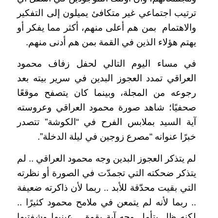
ترتيب اجتماعي غير متكافئ يميلون إلى التفكير
والاهتمام بمن هم أعلى منهم، أكثر مما يفكر أو
يهتم هؤلاء الذين في القمة بمن هم أدنى منهم.
في مساء اليوم التالي لحفل زفاف محمود
العراقي تمدد العجوز البدين في سرير بيته بعد
رجوعه من المجلة، وبينما كان يتصفح موقعًا
صحفيًا؛ شاهد صورة محمود العراقي وعروسته
آية السيد بملابس الفرح في “الكوشة” تتصدر
خبرًا عنوانه “مصرع زوجين في ليلة الدخلة”.
لم يتذكر العجوز البدين وجه محمود العراقي .. لم
يتذكر ضحكته التي تجمدّت في الصورة أو نظرته
التي بقيت محدّقة للأبد .. ربما لأن ذاكرته ضعيفة
.. ربما لأنه لم يتمعن في ملامح محمود كثيرًا ..
لكنه ظل يتأمل وجه آية بقوة .. عينيها وشفتيها