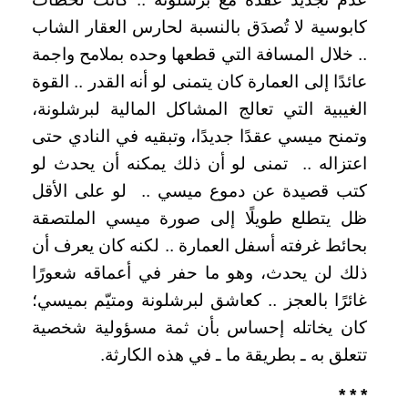
كابوسية لا تُصدَق بالنسبة لحارس العقار الشاب
.. خلال المسافة التي قطعها وحده بملامح واجمة
عائدًا إلى العمارة كان يتمنى لو أنه القدر .. القوة
الغيبية التي تعالج المشاكل المالية لبرشلونة،
وتمنح ميسي عقدًا جديدًا، وتبقيه في النادي حتى
اعتزاله .. تمنى لو أن ذلك يمكنه أن يحدث لو
كتب قصيدة عن دموع ميسي .. لو على الأقل
ظل يتطلع طويلًا إلى صورة ميسي الملتصقة
بحائط غرفته أسفل العمارة .. لكنه كان يعرف أن
ذلك لن يحدث، وهو ما حفر في أعماقه شعورًا
غائرًا بالعجز .. كعاشق لبرشلونة ومتيّم بميسي؛
كان يخاتله إحساس بأن ثمة مسؤولية شخصية
تتعلق به ـ بطريقة ما ـ في هذه الكارثة.
* * *