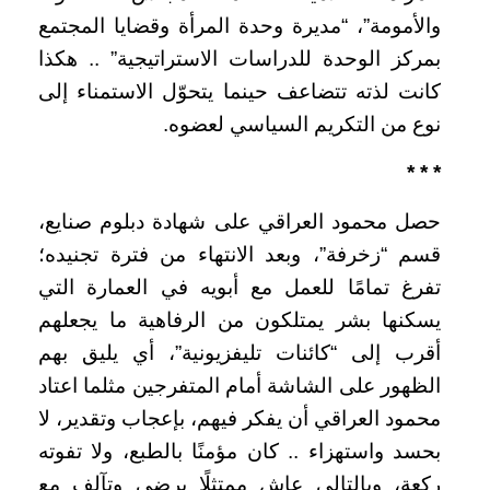
والأمومة”، “مديرة وحدة المرأة وقضايا المجتمع
بمركز الوحدة للدراسات الاستراتيجية” .. هكذا
كانت لذته تتضاعف حينما يتحوّل الاستمناء إلى
نوع من التكريم السياسي لعضوه.
* * *
حصل محمود العراقي على شهادة دبلوم صنايع،
قسم “زخرفة”، وبعد الانتهاء من فترة تجنيده؛
تفرغ تمامًا للعمل مع أبويه في العمارة التي
يسكنها بشر يمتلكون من الرفاهية ما يجعلهم
أقرب إلى “كائنات تليفزيونية”، أي يليق بهم
الظهور على الشاشة أمام المتفرجين مثلما اعتاد
محمود العراقي أن يفكر فيهم، بإعجاب وتقدير، لا
بحسد واستهزاء .. كان مؤمنًا بالطبع، ولا تفوته
ركعة، وبالتالي عاش ممتثلًا برضى وتآلف مع