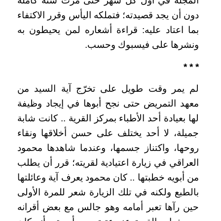
المجلة في أول كل شهر حتى مرت سنة كاملة
دون أن يجد قصيدته؛ فتملكه اليأس وقرر الاكتفاء
بما اعتاد عليه: قراءة أشعاره لمن يحيطون به
ونشرها على فيسبوك وحسب.
* * *
لم يمر وقت طويل على تخرّج آية السيد من
معهد التمريض حتى نجح أبوها في إيجاد وظيفة
لها بعيادة أحد الأطباء بمركز القرية .. كانت شابة
جميلة، لا أحد يختلف على حسن أخلاقها ونقاء
روحها، واكتناز جسمها، وعندما شاهدها محمود
العراقي في زيارة اعتيادية لقريته؛ قرر أن يطلب
من أبويه خطبتها .. كان محمود يعرف آية وعائلتها
بالطبع ولكنه في تلك الزيارة شعر للمرة الأولى
حين رآها تعبر أمامه وهو جالس مع بعض أقرانه