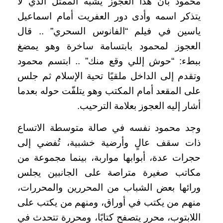
محمود بأن هذا العجوز يشبه الممثل الذي لا
يتذكر اسمه وأدى دور العفريت أمام اسماعيل
ياسين في فيلم “الفانوس السحري” .. قال
العجوز لمحمود بابتسامة ساخرة وهو يمضغ
ببطء: “حوش إللي وقع منك” .. ابتسم محمود
وتقدم إلى الداخل ملقيًا تحية الإسلام ثم جلس
على المقعد أمام المكتب وهو يتلفّت حوله بعدما
أشار إليه العجوز بعلامة الترحيب.
وجد محمود نفسه في صالة متوسطة الاتساع
ذات سقف عالٍ وأرضية خشبية، تُفضي إلى
حجرات عدة، أبوابها مواربة، بينما مجموعة من
مكاتب صغيرة متراصة على الجانبين يجلس
ورائها بعض الشباب من المحررين والمحررات،
منهم من يكتب في أوراق، ومنهم من يكتب على
اللابتوب، محرر يتصفح كتابًا، ومحررة تتحدث في