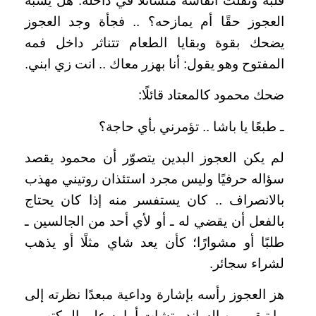
قلبه وثقلت أنفاسه متسائلًا في داخله: هل يسبه
العجوز حقًا أم يمازحه؟ .. فجأة وجد العجوز
يضحك بقوة وبقايا الطعام تتناثر داخل فمه
المفتوح وهو يقول: أنا بهزر معاك .. انت زي ابني.
ضحك محمود كالمعتاد قائلًا:
ـ طبعًا يا باشا .. تؤمرني بأي حاجة؟
لم يكن العجوز البدين يتصوّر أن محمود يقصد
سؤاله حرفيًا وليس مجرد استئذان روتيني مهذب
بالانصراف .. كان يستفسر منه إذا كان يحتاج
بالفعل أن يقضي له ـ أو لأي أحد من الجالسين ـ
طلبًا أو مشوارًا؛ كأن يعد شاي مثلًا أو يذهب
لشراء سجائر.
هز العجوز رأسه بإشارة وداعية مبعدًا نظرته إلى
ما تبقى من الساندويتشات أمامه على المكتب.