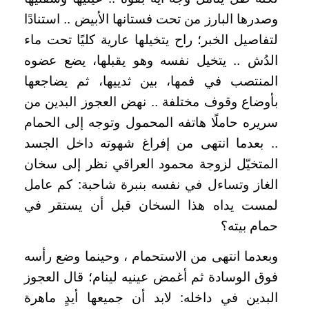
وصدرها البارز من تحت فستانها الأبيض .. استنادًا
لتفاصيل الخبر؛ راح يتخيلها عارية كليًا تحت ماء
الدُش .. يتخيل نفسه وهو يقبلها، يضع عضوه
المنتصب في فمها، بين ثدييها، ثم يضاجعها
بأوضاع وقوف مختلفة .. نهض العجوز البدين من
سريره حاملًا هاتفه المحمول وتوجه إلى الحمام
.. بعدما انتهى من إفراغ شهوته داخل الجسد
المتخيّل لزوجة محمود العراقي نظر إلى سخان
الغاز وتساءل في نفسه بنبرة شاحبة: كم عامل
لمست يداه هذا السخان قبل أن يستقر في
حمام بيته؟
وبعدما انتهى من الاستحمام ، وحينما وضع رأسه
فوق الوسادة ثم أغمض عينيه لينام؛ قال العجوز
البدين في داخله: لابد أن جميعها أيدٍ ماهرة