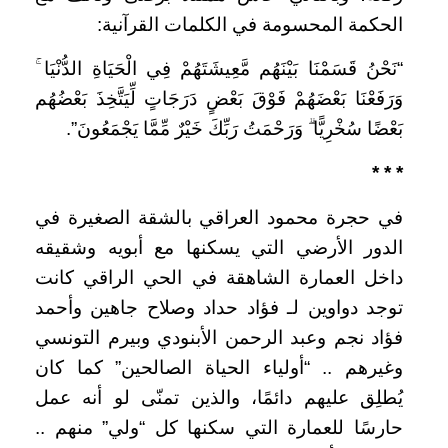
الحكمة المحسومة في الكلمات القرآنية:
“نَحْنُ قَسَمْنَا بَيْنَهُم مَّعِيشَتَهُمْ فِي الْحَيَاةِ الدُّنْيَا ۚ
وَرَفَعْنَا بَعْضَهُمْ فَوْقَ بَعْضٍ دَرَجَاتٍ لِّيَتَّخِذَ بَعْضُهُم
بَعْضًا سُخْرِيًّا ۗ وَرَحْمَتُ رَبِّكَ خَيْرٌ مِّمَّا يَجْمَعُونَ”.
* * *
في حجرة محمود العراقي بالشقة الصغيرة في
الدور الأرضي التي يسكنها مع أبويه وشقيقه
داخل العمارة الشاهقة في الحي الراقي كانت
توجد دواوين لـ فؤاد حداد وصلاح جاهين وأحمد
فؤاد نجم وعبد الرحمن الأبنودي وبيرم التونسي
وغيرهم .. “أولياء الحياة الصالحين” كما كان
يُطلِق عليهم دائمًا، والذين تمنّى لو أنه عمل
حارسًا للعمارة التي سكنها كل “ولي” منهم ..