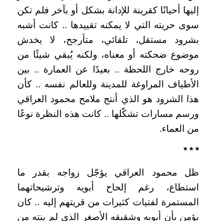
إليها أحيانًا كقرينة للإدانة بشكل أو بآخر فلم تكن
سوى حريته التي لا يمكنه تقييدها .. كانت أشبه
بشرود مستقل، تلقائي، متأرجح، لا يخدش
موضوع ضحكته أو معناه، ولكنه يُبقي شيئًا من
روحه خارج اللحظة .. بعيدًا عن العمارة .. بين
الأطياف المراوغة للمدينة وللعالم نفسه .. كأن
هذا الشرود هو الذي أنتج ملامح محمود العراقي
ورسم مسارات تشكّلها .. كانت هذه النظرة نوعًا
من العماء.
* * *
ظل محمود العراقي يؤجّل زواجه بقدر ما
استطاع، رغم إلحاح أبويه وترشيحاتهما
المستمرة لفتيات كثيرات من قريتهم إليه .. كان
يؤمن بأن أبويه وشقيقه الأصغر الذي لم ينته من