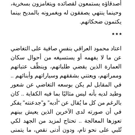
أصدقاؤه يستمعون لقصائده ويتغامزون بسخرية،
وحينما ينتهي يصفقون له ويغمرونه بالمديح بينما
يكتمون ضحكاتهم.
* * *
اعتاد محمود العراقي بنفسٍ صافية على التغاضي
عن ما لا يفهمه أو يستسيغه من أحوال سكان
العمارة الذين يقضي طلباتهم، وينظّف عتباتهم
وممراتهم، ويعتني بشققهم وسياراتهم وأبنائهم ..
في المقابل لم يكن بوسعه التغاضي عن شعور
وطيد لديه بأنه ليس مثاليًا بما فيه الكفاية .. كان
بالرغم من كل ما يُقال عن “أدبه” و”جدعنته” يفكر
في أن صورته لدى الآخرين الذين يعيش بينهم
تعوزها المعالجة .. تحتاج لمزيد من الجهد لكي
تُلبي على نحو تام، ودون أدنى نقص، ما يتمنى