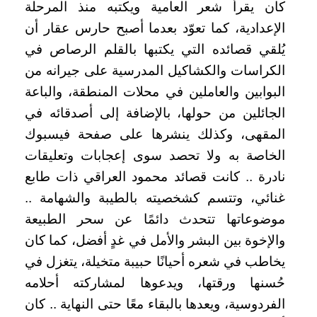
كان يقرأ شعر العامية ويكتبه منذ المرحلة
الإعدادية، كما تعوّد بعدما أصبح حارس عقار أن
يُلقي قصائده التي يكتبها بالقلم الرصاص في
الكراسات والكشاكيل المدرسية على جيرانه من
البوابين والعاملين في محلات المنطقة، والباعة
الجائلين من حولها، بالإضافة إلى أصدقائه في
المقهى، وكذلك ينشرها على صفحة فيسبوك
الخاصة به ولا تحصد سوى إعجابات وتعليقات
نادرة .. كانت قصائد محمود العراقي ذات طابع
غنائي، وتتسم كشخصيته بالطيبة والشهامة ..
موضوعاتها تتحدث دائمًا عن سحر الطبيعة
والإخوة بين البشر والأمل في غدٍ أفضل، كما كان
يخاطب في شعره أحيانًا حبيبة متخيلة، يتغزل في
حُسنها ورقتها، ويدعوها لمشاركته أحلامه
الفردوسية، ويعدها بالبقاء معًا حتى النهاية .. كان