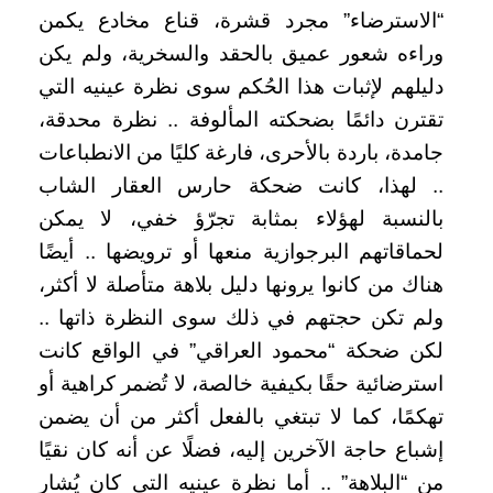
“الاسترضاء” مجرد قشرة، قناع مخادع يكمن
وراءه شعور عميق بالحقد والسخرية، ولم يكن
دليلهم لإثبات هذا الحُكم سوى نظرة عينيه التي
تقترن دائمًا بضحكته المألوفة .. نظرة محدقة،
جامدة، باردة بالأحرى، فارغة كليًا من الانطباعات
.. لهذا، كانت ضحكة حارس العقار الشاب
بالنسبة لهؤلاء بمثابة تجرّؤ خفي، لا يمكن
لحماقاتهم البرجوازية منعها أو ترويضها .. أيضًا
هناك من كانوا يرونها دليل بلاهة متأصلة لا أكثر،
ولم تكن حجتهم في ذلك سوى النظرة ذاتها ..
لكن ضحكة “محمود العراقي” في الواقع كانت
استرضائية حقًا بكيفية خالصة، لا تُضمر كراهية أو
تهكمًا، كما لا تبتغي بالفعل أكثر من أن يضمن
إشباع حاجة الآخرين إليه، فضلًا عن أنه كان نقيًا
من “البلاهة” .. أما نظرة عينيه التي كان يُشار