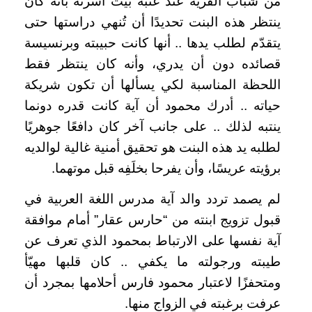
من شباب القرية عند عتبة بيت أسرته بأنه كان
ينتظر هذه البنت تحديدًا أن تُنهي دراستها حتى
يتقدّم لطلب يدها .. أنها كانت حبيبته وبرنسيسة
قصائده دون أن يدري، وأنه كان ينتظر فقط
اللحظة المناسبة لكي يسألها أن تكون شريكة
حياته .. أدرك محمود أن آية كانت قدره دونما
ينتبه لذلك .. على جانب آخر كان دافعًا جوهريًا
لطلبه يد هذه البنت هو تحقيق أمنية غالية لوالديه
برؤيته عريسًا، وأن يفرحا بخلَفِه قبل موتهما.
لم يصمد تردد والد آية مدرس اللغة العربية في
قبول تزويج ابنته من “حارس عقار” أمام موافقة
آية نفسها على الارتباط بمحمود الذي تعرف عن
طيبته ورجولته ما يكفي .. كان قلبها مهيّأ
ومتحفزًا لاعتبار محمود فارس أحلامها بمجرد أن
عرفت برغبته في الزواج منها.