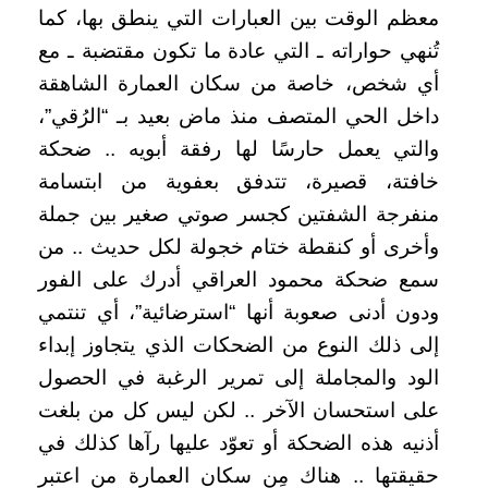
معظم الوقت بين العبارات التي ينطق بها، كما
تُنهي حواراته ـ التي عادة ما تكون مقتضبة ـ مع
أي شخص، خاصة من سكان العمارة الشاهقة
داخل الحي المتصف منذ ماض بعيد بـ “الرُقي”،
والتي يعمل حارسًا لها رفقة أبويه .. ضحكة
خافتة، قصيرة، تتدفق بعفوية من ابتسامة
منفرجة الشفتين كجسر صوتي صغير بين جملة
وأخرى أو كنقطة ختام خجولة لكل حديث .. من
سمع ضحكة محمود العراقي أدرك على الفور
ودون أدنى صعوبة أنها “استرضائية”، أي تنتمي
إلى ذلك النوع من الضحكات الذي يتجاوز إبداء
الود والمجاملة إلى تمرير الرغبة في الحصول
على استحسان الآخر .. لكن ليس كل من بلغت
أذنيه هذه الضحكة أو تعوّد عليها رآها كذلك في
حقيقتها .. هناك مِن سكان العمارة من اعتبر