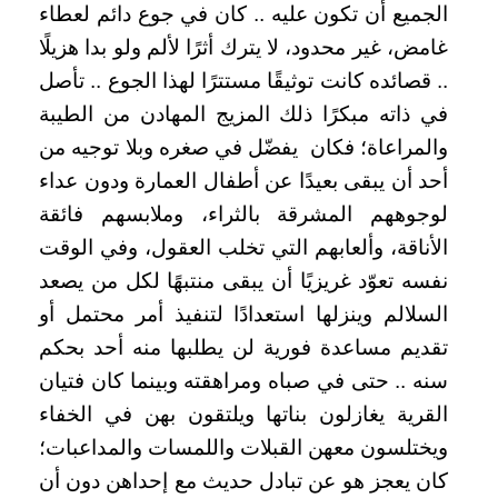
الجميع أن تكون عليه .. كان في جوع دائم لعطاء
غامض، غير محدود، لا يترك أثرًا لألم ولو بدا هزيلًا
.. قصائده كانت توثيقًا مستترًا لهذا الجوع .. تأصل
في ذاته مبكرًا ذلك المزيج المهادن من الطيبة
والمراعاة؛ فكان يفضّل في صغره وبلا توجيه من
أحد أن يبقى بعيدًا عن أطفال العمارة ودون عداء
لوجوههم المشرقة بالثراء، وملابسهم فائقة
الأناقة، وألعابهم التي تخلب العقول، وفي الوقت
نفسه تعوّد غريزيًا أن يبقى منتبهًا لكل من يصعد
السلالم وينزلها استعدادًا لتنفيذ أمر محتمل أو
تقديم مساعدة فورية لن يطلبها منه أحد بحكم
سنه .. حتى في صباه ومراهقته وبينما كان فتيان
القرية يغازلون بناتها ويلتقون بهن في الخفاء
ويختلسون معهن القبلات واللمسات والمداعبات؛
كان يعجز هو عن تبادل حديث مع إحداهن دون أن