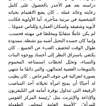
دراسته بعد هم الأجدر بالحصول على كامل
رعايته وعائد عمله .. كان يضع الاهتمام بحياته
الشخصية في مرتبة متأخرة، أما الأولوية فكانت
لأبويه وشقيقه ولسكان العمارة وللناس عمومًا ..
لم يكن عاملًا متفانيًا ومخلصًا في مهنته فحسب،
وإنما كان جسده النحيل أشبه بيدٍ نشطة، ممدودة
طوال الوقت لتخفيف العبء عن الجميع .. كان
يكتفي باستراق النظر إلى أجساد ووجوه البنات
والنساء، وتخيّل لحظات استمتاعه المحموم
بالتنويعات العصية لجمالهن، والتي دائمًا ما تنتهي
بصورة انعزالية في جوف المرحاض .. كان يطيب
له أحيانًا أن يمنح امرأة تخيلاته أحد المناصب
الرفيعة التي تتداول بوفرة أمامه في التليفزيون
والإذاعة والإنترنت مثل “رئيسة المركز القومي
للمرأة”، “الأمينة العامة لمجلس الطفولة