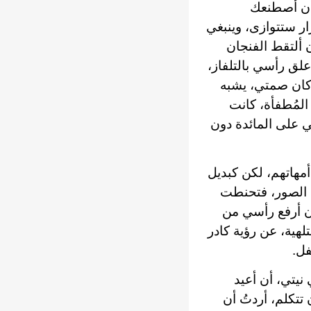
أن أصطنعك
ر ستتوازى، وينبغي
 ألتقط الفنجان
لق رأسي بالتلفاز،
 كان صمتي، يشبه
المُطفأة، كانت
سي على المائدة دون
أمهاتهم، لكن كبديل
ا الصور، فتحنطت
أن أرفع رأسي من
تلهية، عن رؤية كادر
فل.
نيتي، أن أعيد
تتكلم، أردتُ أن