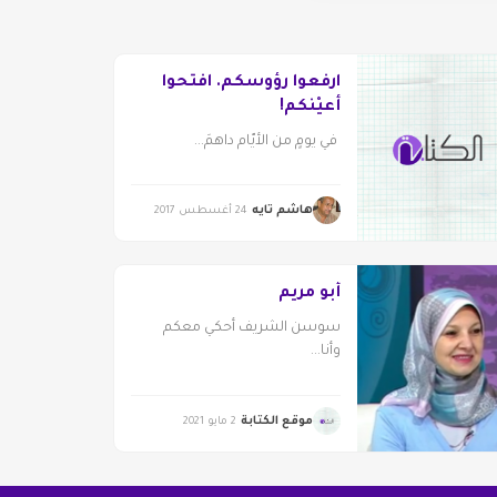
ارفعوا رؤوسكم. افتحوا
أعيْنكم!
في يومٍ من الأيّام داهمَ...
هاشم تايه
24 أغسطس 2017
أبو مريم
سوسن الشريف أحكي معكم
وأنا...
موقع الكتابة
2 مايو 2021