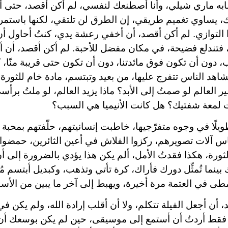
ابه ماري شيلي، وأنا أصطنعك لنفسي، لم أكن أقصد، حتى 
، يساوي تغميم طريقي، إن الطرق لن تلتقي، لكنها باستمرا
التوازي. لم أكن أقصد، أن أخفي رعشة يدي، كنتُ أحاول أن
 فتندلع فضيحة، في مكان مفضل للأحبة. لم أكن أقصد، أن أع
، دون أن تكون فوق مائدتنا، دون أن تكون حتى قريبة منّا،
هد الناس تتفرج عليها، من بعيد وتبتسم، مادة خام للثورة 
ير العالم لو صمتُ إلى الأبد؟ ماذا يزيد العالم، لو ملتُ برأ
لمعة شفتيك؟ هل كانت الأنيميا هي السبب؟
يلًا في وجوه متفرّجيها، خاطبت إنسانيتهم، حلّفتهم بمحبة 
ناس آلات تصويرهم، ركزوا الفلاش في أعين الثائرين، حمضو
الثورة، هكذا فقدتُ الأمل، ألم يكن هذا يؤدي بالضرورة إلى 
 بينما تُمثِّل دورك فأراك، كرة تأتي وتذهب، وكبديل أبتسم مُ
طى في العتمة مرة أخيرة، ويهبط إلى آخر ما يبين من الأس
أن أجعل الفيلة تتكلم، ولا أن أقلب إرادة الله، ولم يكن في 
، فقط أردتُ أن أستمع إلى موسيقى، حين لم يكن بوسعك أن 