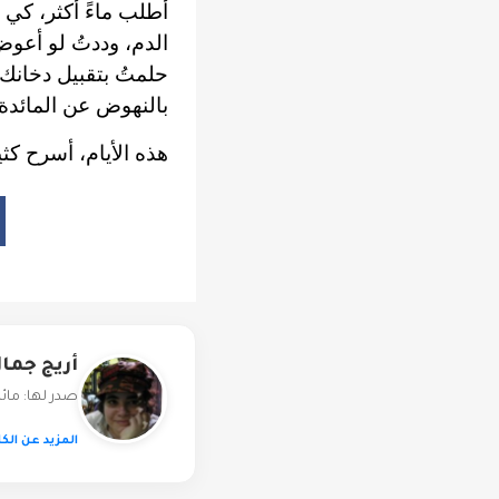
أطلب ماءً أكثر، كي 
الدم، وددتُ لو أعوض 
حلمتُ بتقبيل دخانك،
بالنهوض عن المائدة،
هذه الأيام، أسرح كثير
أريج جما
صدر لها: مائد
المزيد عن الكا