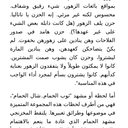
بمواقع بائعات الزهور، شيء رقيق وشفاف.
محسوس لكنه غير مرئي. إنه الحزن يا ناتاليا.
حزن يلف الزهور (هل كانت ذابلة بعض الشيء
على غير عهدها؟). حزن هامد في صدور
الفلاحات وهن ينادين على زهورهن بخفوت. لم
يكنّ يتضاحكن كعهدهن، وهن ينادين المارة
ليشتروا، وحزن كان يشوب صمت المشترين.
كانوا لا يمكثون طويلاً ولا يتفقدون الزهور بعناية
كدأبهم. كانوا يشترون بسأم لمجرد أداء الواجب
في هذه المناسبة“.
أما لحظة أو مشهد ”ثوب الحمام..شال الحمام“،
فهي من أطرف لحظات هذه المجموعة المتميزة
في موضوعها وطرائق تعبيرها. يلتقط المخزنجي
مشهد الحمام الذي عادة ما ينعم بالاهتمام