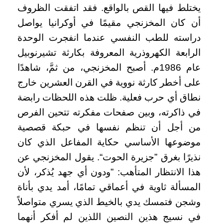
يختلط فيها القص بالواقع. فقد اتفقت الظروف
أن كان المخزنجي مقيمًا في أوكرانيا يواصل
دراسته للطب النفسي عندما انفجرت الوحدة
الرابعة الكهروذرية المعروفة بكارثة تشيرنوبيل
عام 1986م. أصبح المخزنجي، من ثمَّ، شاهدًا
على أخطر كارثة نووية في القرن العشرين خارج
نطاق أي حرب فعلية. ظلت هذه اللحظات رابضة
في ذاكرته، وبين صفحات مفكرته تتحين الفرص
من أجل أن تنظم نفسها في حبكة قصصية
موضوعها الأساسي حكاية المفاعل الذي كان
نذيرًا بغرق ”جزيرة الحوت“. يقول المخزنجي عن
هذا الانتظار المتأهب: ”ودون أي جهد يُذكر، لأن
المسألة ثاوية في أعماقي تمامًا، أمد يدي بأناة
وشجن فتمسك يدي بالخيط الذي يسري متواصلاً
في نسيج هذين النصين اللذين لم أفكر أنهما