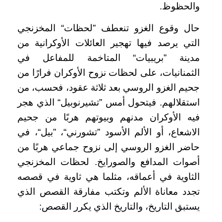
والحظوظ.
حال وقوع الغزو تنعطف ”لحظات“ المخزنجي
التي يرصد فيها تهجير العائلات الأوكرانية من
مدينة ”بريبيات“ المتاخمة للمفاعل في
الثمنانيات، على لحظات نزوح الأوكران فرارًا من
جحيم الغزو الروسي بعد ثلاثة عقود، فحسب، من
استقلالهم. فيتحول أمس ”تشيرنوبيل“ الذي هجر
فيه الأوكران مدنهم وبيوتهم هربًا من جحيم
الاشعاع، أو الألم الأسود ”تشورني“، ”بيل“، في
حاضر الغزو الروسي إلى نزوح جماعي هربًا من
أصوات المدافع والصورايخ. لحظات المخزنجي
الثاوية في أعماقه، مثلما هي ثاوية في قصصه
تجدد معاناة الألم وتكتب مفارقة القصص الذي
يستبق التاريخ، والتاريخ الذي يكرر القصص: