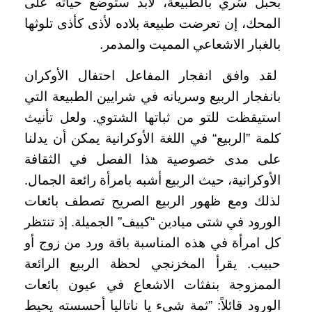
بحبل سُري بالطبيعة، لابد ستوضع حياته على
المحك، إن تعرضت طبيعة بلاده لأذى كأذى تلوثها
بالغبار الاشعاعي المميت والمدمر.
لقد وافق انفجار المفاعل احتفال الأوكران
بانفجار الربيع وسريانه في شرايين الطبيعة التي
استيقظت للتو من ثباتها الشتوي. ولعل تأنيث
كلمة ”الربيع“ في اللغة الأوكرانية يمكن أن يدلنا
على مدى خصوصية هذا الفصل في الثقافة
الأوكرانية، حيث الربيع أشبه بامرأة رائعة الجمال.
لذلك ومع ظهور الربيع الصريح تصطف بائعات
الورود في شتى ميادين “كييف” الجميلة. إذ تنتظر
كل امرأة في هذه المناسبة باقة ورد من زوج أو
حبيب. يقرأ المخزنجي لحظة الربيع الرائعة
الممزوجة بنفثات الاشعاع في عيون بائعات
الورود قائلاً: ”ثمة شيء يا ناتاليا أحسسته يحيط