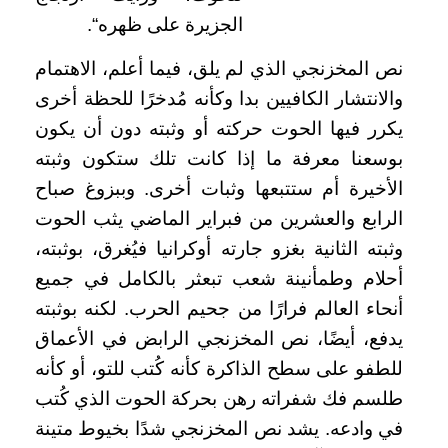
الجزيرة على ظهره“.
نص المخزنجي الذي لم يلق، فيما أعلم، الاهتمام
والانتشار الكافيين بدا وكأنه مُدخرًا للحظة أخرى
يكرر فيها الحوت حركته أو وثبته دون أن يكون
بوسعنا معرفة ما إذا كانت تلك ستكون وثبته
الأخيرة أم ستتبعها وثبات أخرى. وببزوغ صباح
الرابع والعشرين من فبراير الماضي يثب الحوت
وثبته الثانية بغزو جارته أوكرانيا فيُغرق، بوثبته،
أحلام وطمأنينة شعب تبعثر بالكامل في جميع
أنحاء العالم فرارًا من جحيم الحرب. لكنه بوثبته
يدفع، أيضًا، نص المخزنجي الرابض في الأعماق
للطفو على سطح الذاكرة كأنه كُتب للتو، أو كأنه
طلسم فك شفراته رهن بحركة الحوت الذي كُتب
في وادعه. يشد نص المخزنجي شدًا بخيوط متينة