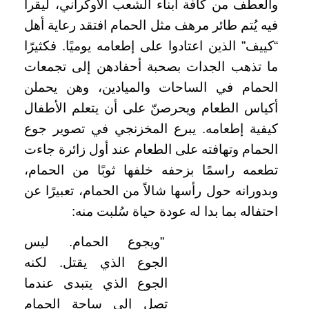
والعطف من كافة أبناء الشعب الأوكراني، ليقرأ
فيه يُتم طائر مرهف مثل الحمام افتقد رعاية أهل
“كييف” الذين اعتادوا على إطعامه يوميًا. فكثيرًا
ما تذهب الجدات بصحبة أحفادهن إلى تجمعات
الحمام في الساحات والميادين، وهن يحملن
أكياس الطعام ويحرصنّ على أن يتعلم الأطفال
كيفية إطعامه. يبرع المخزنجي في تصوير جوع
الحمام وتهافته على الطعام عند أول زائرة جاءت
تطعمه راسمًا بزحفه خلفها ثوبًا من الحمام،
وبدورانه حول رأسها شالاً من الحمام، تعبيرًا عن
احتفاله بما بدا له عودة حياة سُلبت منه:
”ويجوع الحمام. ليس
الجوع الذي يقتل. لكنه
الجوع الذي يتبدى عندما
تصل إلى ساحة الحمام