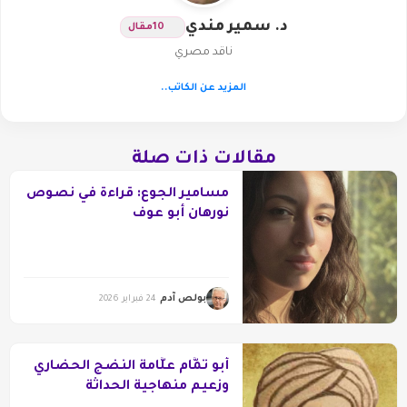
د. سمير مندي
10
مقال
ناقد مصري
المزيد عن الكاتب..
مقالات ذات صلة
مسامير الجوع: قراءة في نصوص
نورهان أبو عوف
بولص آدم
24 فبراير 2026
أبو تمَّام علَّامة النضج الحضاري
وزعيم منهاجية الحداثة