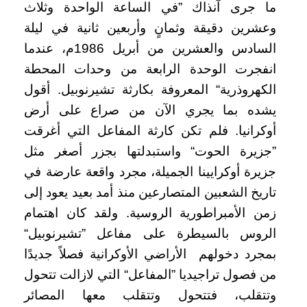
ما جرى آنذاك ”في الساعة الواحدة وثلاث
وعشرين دقيقة وثمانٍ وأربعين ثانية في ليلة
السادس والعشرين من أبريل 1986م، عندما
انفجرت الوحدة الرابعة من وحدات المحطة
الكهروذرية“ المعروفة بكارثة تشيرنوبيل. أقول
يشده بما يجري الآن من صراع على أرض
أوكرانيا. فلم تكن كارثة المفاعل التي أغرقت
”جزيرة الحوت“ واستبدلتها بجزر أصغر مثل
جزيرة أوكرايينا الجميلة، مجرد واقعة عارضة في
تاريخ الشعبين المتصارعين منذ أمد بعيد يعود إلى
زمن الأمبراطورية الروسية. ولقد كان اهتمام
الروس بالسيطرة على مفاعل ”تشيرنوبيل“
بمجرد دخولهم الأراضي الأوكرانية فصلاً جديدًا
من فصول تراجيديا ”المفاعل“ التي لازالت تتحول
وتتقلب، فتتحول وتتقلب معها المصائر