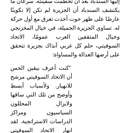
إليها السندباد بعد أن تحطمت سفينته. سرعان ما
يكتشف السندباد أن الجزيرة لم تكن إلا تكوينًا
عارضًا على ظهر حوت أخذت تغرق مع أول حركة
له. تساوي الجزيرة الجميلة، في خيال المخزنجي
وخيال المثقفين العرب عمومًا، الاتحاد
السوفيتي، حلم كل عربي آنذاك بجزيرة تتحقق
على أرضها العدالة والمساواة:
”كنت أعرف بيقين الحس
أن الاتحاد السوفيتي مرشح
للانهيار. ولأسباب أبسط
وأوضح من تلك التي ساقها
ولايزال المحللون
السياسيون ومراكز
الدراسات الاستراتجية. لقد
انهار الاتحاد السوفيتي