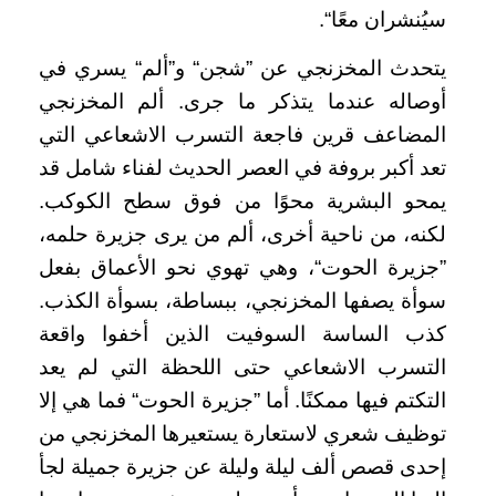
سيُنشران معًا“.
يتحدث المخزنجي عن ”شجن“ و”ألم“ يسري في
أوصاله عندما يتذكر ما جرى. ألم المخزنجي
المضاعف قرين فاجعة التسرب الاشعاعي التي
تعد أكبر بروفة في العصر الحديث لفناء شامل قد
يمحو البشرية محوًا من فوق سطح الكوكب.
لكنه، من ناحية أخرى، ألم من يرى جزيرة حلمه،
”جزيرة الحوت“، وهي تهوي نحو الأعماق بفعل
سوأة يصفها المخزنجي، ببساطة، بسوأة الكذب.
كذب الساسة السوفيت الذين أخفوا واقعة
التسرب الاشعاعي حتى اللحظة التي لم يعد
التكتم فيها ممكنًا. أما ”جزيرة الحوت“ فما هي إلا
توظيف شعري لاستعارة يستعيرها المخزنجي من
إحدى قصص ألف ليلة وليلة عن جزيرة جميلة لجأ