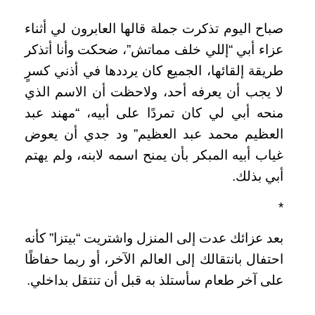
صباح اليوم تذكرت جملة قالها العابرون لي أثناء
عزاء أبي “إللي خلف مماتش”، ضحكت وأنا أتذكر
طريقة إلقائها، الجميع كان يرددها في أذني كسرٍ
لا يجب أن يعرفه أحد، ولاحظت أن الاسم الذي
منحه أبي لي كان تمردًا على أبيه، “مهند عبد
العظيم محمد عبد العظيم” ود جدي أن يعوض
غياب أبيه المبكر بأن يمنح اسمه لابنه، ولم يهتم
أبي بذلك.
*
بعد عزائك عدت إلى المنزل واشتريت “بيتزا” كأنه
احتفال بانتقالك إلى العالم الآخر، أو ربما حفاظًا
على آخر طعام سأستلذ به قبل أن تنتقل بداخلي.