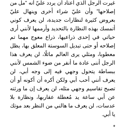
غيرت الرجل الذي أعتاد أن يردد عليّ أنه “مل من
إصلاحها” وأن عليّ شراء أخرى وينهال عليّ
بعروض كثيرة لنظارات جديدة، لن يعرف كوني
أتمسك بهذه النظارة بالتحديد وأرممها لأنني أرى
حياتي في إحدى ذراعيها، ذراع معوج مهما تم
إصلاحه أو حتى تبديل السوستة المعلق بها، يظل
معطوبا، ومثلي يرى العالم مائلًا، لن يعرف هذا
الرجل أننى عادة ما أنفر من ضوء الشمس لأنني
ببساطة يتحول وجهي فيه إلى وجه أبي، لن
يعرف أنني أحب أبي ولكن أكره أن أكونه أو أن
تصبح تقاسيم وجهي مثله، لن يعرف إن ما ورثته
عن أبي ساعة يد مُعطلة عقاربها، ونظارة بلا
عدسات، لن يعرف ما هالني من النظر بعد موتك
يا أبي.
*