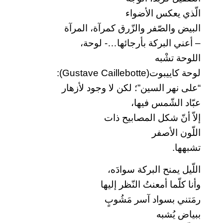
الّذي يعكس الأضواء
البيض والصّفر والزّرق كمرآة، المرآة
– أعني البركة بأرجائها…- لوحة،
اللوحة تشْبه
لوحة كاييبوت(Gustave Caillebotte):
“على نهر السين”؛ لكن لا وجود لأزهار
عبّاد الشّمس فيها،
إلاّ أنّ شكل المصابيح ذات
اللّون الأصفر
تشبهها.
اللّيل يمنح البركة سوادَه،
وأنا كلّما أمعنتُ النّظر إليها
رمَتني بسواد آسر مَشُوبٍ
ببياض يُشبه