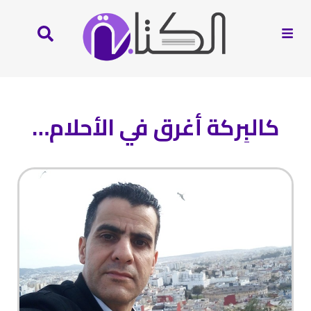
كالبِركة أغرق في الأحلام…