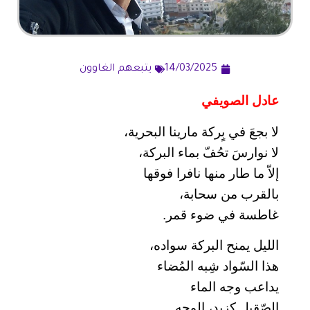
14/03/2025
يتبعهم الغاوون
عادل الصويفي
لا بجعَ في بٍركة مارينا البحرية،
لا نوارسَ تحُفّ بماء البركة،
إلاّ ما طار منها نافرا فوقها
بالقرب من سحابة،
غاطسة في ضوء قمر.
الليل يمنح البركة سواده،
هذا السّواد شِبه المُضاء
يداعب وجه الماء
الصّقيل كزبد، الوجه