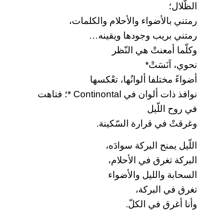
الظّلال؛
رمتني بالأضواء والأحلام والكلمات،
رمتني بريب وجودها ويقينه…
وكلّما أمعنتْ هي النّظر
نحوي، آنَسَتْ*
أضواءً مختلفا ألوانُها، تعْكسها
نوافذ ذات ألوان في Continontal *؛ فتاهت
في روح اللّيل
وغرقتْ في قرارة السّكينة.
اللّيل يمنح البركة سوادَه،
البركة تغرق في الأحلام،
السحابة والليل والأضواء
تغرق في البركة،
وأنا أغرق في الكلّ.