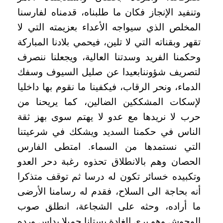
وتنفيد الإنجاز فكان ما طلبناه، قدمناه لفارسنا
المخلص الذي سيواجه الأعداء بعزيمته التي لا
تقهر وبقناته التي لا تلين، فيحمي بلادنا المباركة
وحكمنا الفريد وسدتنا العالية، ويجعلنا ننصرف
لتصريف شؤوننابعيدا عن صليل السيوف وسفك
الدماء، ونحر الرقاب، فيكفينا ما نقوم بها داخليا
لإسكات المشككين الضالين، كما يريحنا من
حرب لا نريدها مع عدو لا يهتم سوى بهز ثقة
الناس في حكمنا السديد ويشكك في شرعيتنا
التي نستمدها من السماء. امتطى الفارس
الحصان وهم بالانطلاق تحذوه رغبة دحر العدو
وتكبيده خسائر تكون له درسا ثم توقف متذكرا
أنه بحاجة الى السلاح، فقدم له رسامنا الأرضى
ما أراده، وحثه على الشجاعة، انطلق صوب
الوحوش وهو يرى الغادة بستانا جميلا يداس ورده