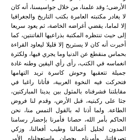
الأرضى؛ وقد علمنا، من خلال جواسيسنا، أنه كان
لا يغادر مكتبته العامرة بكتب التاريخ والجغرافيا
إلا لماما، يقضي أغراضه الخاصة، ثم يعود سريعا
إلى حيث تنتظره المكتبة بذراعيها الفاتنتين، كما
أخبرت أنه كان لا يستريح إلا قليلا ليعاود القراءة
بحماس منقطع عن الدنيا وما يجري فيها، ولكثرة
انغماسه في الكتب، رأى رأي اليقين وطنه غادة
جميلة تتعقبها وحوش كاسرة تريد التهامها
فتحركت فيه النخوة العربية، فأتانا راغبا في
مقابلتنا فشرفناه بالمثول بين يدينا المباركتين،
جثا على ركبتيه، قبل الأرض، وقدم لنا فروض
الطاعة. ولما أذنا له بالقول التمس منا، نحن
الحاكم بأمر الله، حصانا فأمرنا بإحضار رسامنا
المدون لجليل أعمالنا وطيب أفعالنا، وزكي
تصرفاتنا، وأمرناه بحصان واستعجلناه الأمر