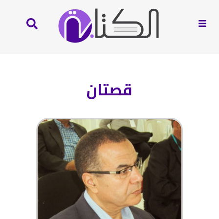
قصتان