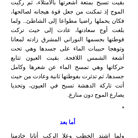
بقيت تسبح بمتعة أشعرتها بالامتلاء، ثم ركبت
الموج إذ تمكنت من جعل قوة هيجانه لصالحها،
فكان يحملها راضيا مطواعا إلى الشاطئ.. ولما
بلغت أوج سعادتها، عادت إلى حيث تركت
فوطتها بجسمها النوراني المشرق زادته لمعانا
وتوهجا حبيبات الماء على جسدها وهي تحت
أشعة الشمس اللافحة. بقيت العيون تتابع
حركاتها وهي تمسح الماء عن شعرها وكامل
جسدها، ثم تدثرت بفوطتها ثانية وعادت من حيث
أتت تاركة الدهشة تسبح في العيون، وتحديا
يصارع الموج دون منازع.
*
أما بعد
ولما اشتد الخطب وعلا الركب أتانا خادمنا