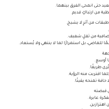
عيد حتى انمحى الفرق بينهما.
ة من ارتباكٍ قديم.
بقات من أثرٍ لا يشيخ.
إضافية من ثقلٍ شفيف.
ًا للماضي، بل استمرارًا لما لا ينتهي ولا يُستعاد.
جهة
ا أوسع.
ُرى طريقًا.
كلما اقتربت منه الرؤية.
 حافة تمنحه يقينًا.
ي قبضته
كرة عابرة.
اهتزازين.