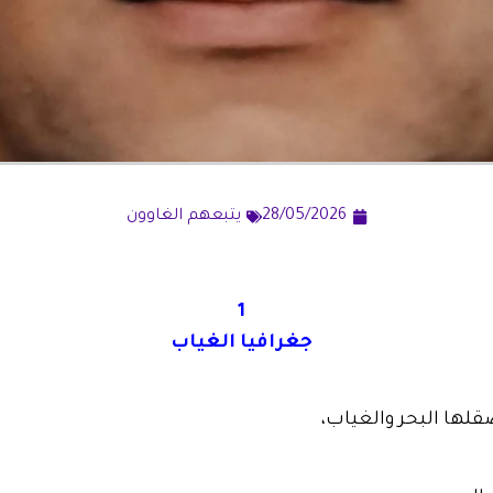
28/05/2026
يتبعهم الغاوون
1
جغرافيا الغياب
صقلها البحر والغياب،