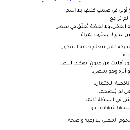
أولى في صمتٍ كثيفٍ بلا اسم.
ثم تراجع.
 العقل، ولا لحظة تُعلّق في سطر.
ن عدمٍ لا يعترف بمرآة.
الحركة كمن يتعلّم خيانة السكون.
نه.
ر أفلتت من عيونٍ أنهكها النظر.
و أثره وهو يمضي.
ناقصة الاكتمال.
ن لم يُنضجها.
شى في اللحظة ذاتها.
منحها شهادة وجود.
خوم المعنى بلا رغبة واضحة.