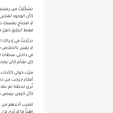
تشكّلتُ من رعشةٍ 
كأن الوجود لمحني 
لا افتتاح يمسك به
فقط انزلاق خفيّ م
تدرّجتُ في إدراك 
لا يقين بالخلاص م
في داخلي شظايا نو
كل تقدّم كان يمح
مرّت حولي كائنات 
أفكار خرجت من ذه
تُرى لحظة ثم تتلا
كأن الزمن يرفض 
اقترب أحدهم من ت
اهتزّ ما لا يُرى فيّ.