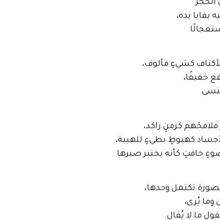
الحجر
ه بقايا يده،
تعجالًا
لأكتاف كشيءٍ مألوف،
ع خفيفًا،
تُنسى
 ملامحَهم كزمنٍ راكد،
لأجساد كهبوطٍ بطيءٍ للهيبة،
ضوءٍ خافتٍ كأنه يختبر صبرها
لصورة تكتمل وحدها،
وما يُرى،
ول ما لا يُقال.