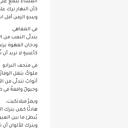
المساء يلمع على 
كأن النهار ترك علي
ويبدو الزمن أقل اس
في المقاهي
يتدلّى التعب من ا
ودخان القهوة يرتف
كأغنيةٍ لا تريد أن 
في متحف البرادو
ملوكٌ يثقل الوقارُ
أثوابٌ تتدلّى من ا
وخيولٌ واقفةٌ في 
ويمرّ فيلاثكيث،
هادئًا كمن يترك ا
يُبطئ ما بين العين 
ويترك للألوان أن تق