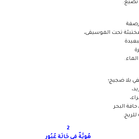
 تضيع.
أرصفة
ختبئة تحت الموسيقى،
بعيدة
ة
لماء.
ي بلا ضجيج؛
د،
اء،
حافة البحر
 للريح.
2
هُوِيَّةٌ فِي حَالَةِ عُبُورٍ