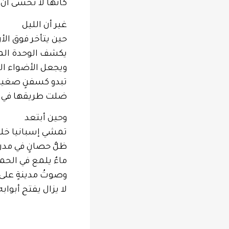
كأنها لا تخشى أن
غير أن الليل
حين يتأخر فوق ال
يكشف الوحدة الم
ويجعل الأضواء ال
تبدو كسفنٍ صغير
ضلت طريقها في ا
وحين أبتعد
تمشي إسبانيا خلف
ظلُّ حصانٍ في مدري
ماءٌ يلمع في الحمر
وصوتُ مدينةٍ على 
لا يزال يفتح أبوابه