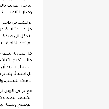
تداخل القريب بالب
وصار التلامس شظي
تراكمت في داخلي ط
كل ما يمرّ لا يغادر.
يتحوّل إلى طبقة 
لم تعد الذاكرة اسم
كل محاولة لتتبع 
كانت تفتح التباسً
المسار لا يريد أن ي
بل احتمالًا يتكاثر 
لا مركز للمعنى، ولا
مع تراخي الزمن ف
انكشف الصفاء كف
الوضوح ومضة بين 