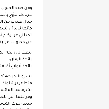
ومن جهة الجنوب
غرناطة تلوّح بأصا
جبال تقترب من ا
كأنها تريد أن تسمع
تحدثني عن رخام أخ
عن خطوات عربية م
تبعث لي رائحة الما
رائحة الرمان،
رائحة أبوابٍ أغلق
يشرع البحر جهته
فتظهر برشلونة
بشرفاتها المائلة ن
ومرافئها التي تلت
مدينةٌ تترك الموس