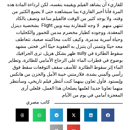
للقاريء أن يشاهد الفيلم ويقيمه بنفسه، لكن لرداءة المادة هذه
المرة فأنا أخبر القاريء بما سيشاهده حتى لا يضيع الكثير من
وقته، ولا يوجد كثير من الوقت فالفيلم ساعة ونصف بالكاد
تنتهي منهم. لا وجه للمقارنة بينه وبين Flight بشخصية دينزل
المعقدة، ووجوده كطيار مخضرم مدمن للخمور والكحليات
وحياة أسرية مدمرة، وكيف كانت محاكمته صعبة، تتعاطف
معه حينًا وتتمنى أن يتنزل به العقوبة حينًا آخر. فحتى مشهد
سقوط الطائرة في sully ظهر بشكل هزيل، ترى الجرافيك
بوضوح في قطرات الماء على الزجاج الأمامي للطائرة، وتطاير
الماء إثر سقوط الطائرة. للأسف سقف التوقعات سقط فوق
رأسي وآلمني بشدة، فلازمتني خيبة الأمل والحزن من هانكس
وإيستود. فأول تعاون بينهما كنت أنتظر فيلم تاريخي، وسأنتظر
منهما تعاونا جديدا لعلمها يصلحان هذا العمل، فلعلي أرى
المعجزة أمامي في يوم من الأيام.
ـــــــــــــــــــــــــــــــــــــــــــــــ كاتب مصري