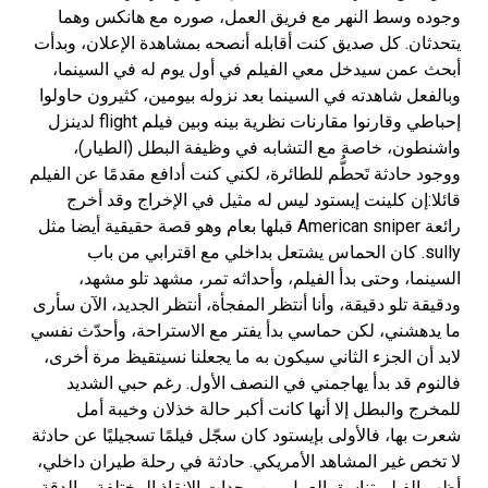
وجوده وسط النهر مع فريق العمل، صوره مع هانكس وهما
يتحدثان. كل صديق كنت أقابله أنصحه بمشاهدة الإعلان، وبدأت
أبحث عمن سيدخل معي الفيلم في أول يوم له في السينما،
وبالفعل شاهدته في السينما بعد نزوله بيومين، كثيرون حاولوا
إحباطي وقارنوا مقارنات نظرية بينه وبين فيلم flight لدينزل
واشنطون، خاصة مع التشابه في وظيفة البطل (الطيار)،
ووجود حادثة تَحطُّم للطائرة، لكني كنت أدافع مقدمًا عن الفيلم
قائلا:إن كلينت إيستود ليس له مثيل في الإخراج وقد أخرج
رائعة American sniper قبلها بعام وهو قصة حقيقية أيضا مثل
sully. كان الحماس يشتعل بداخلي مع اقترابي من باب
السينما، وحتى بدأ الفيلم، وأحداثه تمر، مشهد تلو مشهد،
ودقيقة تلو دقيقة، وأنا أنتظر المفجأة، أنتظر الجديد، الآن سأرى
ما يدهشني، لكن حماسي بدأ يفتر مع الاستراحة، وأحدّث نفسي
لابد أن الجزء الثاني سيكون به ما يجعلنا نسيتقيظ مرة أخرى،
فالنوم قد بدأ يهاجمني في النصف الأول. رغم حبي الشديد
للمخرج والبطل إلا أنها كانت أكبر حالة خذلان وخيبة أمل
شعرت بها، فالأولى بإيستود كان سجّل فيلمًا تسجيليًا عن حادثة
لا تخص غير المشاهد الأمريكي. حادثة في رحلة طيران داخلي،
أظهر الفيلم تناسق العمل بين وحدات الإنقاذ المختلفة، والدقة