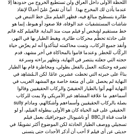
اللحظة الأولى داخل العراق ولن تستطيع الخروج من حدودها إلا
عندما يأذن لك المخرج بهذا. أما أن تقصَّ عليّ أحداثًا لإنقاذ
طائرة بتسطيح مبالغ فيه، فظهر الفيلم مثل خط النبض في
شاشات المستشفيات عند الوفاة، فلا صعود أو هبوط، إنما هو
خط مستقيم لشخص أو فيلم ميت منذ البداية. فالفيلم كله قائم
على حادثة تحطُّم محركات طائرة، وهبط الطيار بها في النهر،
وأنقذ جميع الركاب، وتمت محاكمته ليتأكدوا أنه لم يعرِّض حياة
الركّاب للخطر. وعندما قاموا بالمحاكاة في آخر مشهد، قدم
حجته التي جعلته ينتصر في النهاية، وتظهر براءته وسرعة
تصرفه وحنكته. العمل بالفعل بطولي، ومخاطرة قام بها الطيار
بناءً على خبرته التي تخطت عشرين عامًا. لكن الـمُشاهِد في
النهاية لم يحصل على أي متعة خاصة مع المشهد الغريب في
النهاية أنهم أتوا بالطيار الحقيقيّ والركاب الحقيقيين وقالوا
أسماءهم. ما علاقة المشاهد غير الأمريكي ولا يمت للركاب
بصلة بالركاب الحقيقيين وأسماءهم وأشكالهم، ومادام sully
الحقيقي على قيد الحياة كان هو الأولى ببطولة الفيلم، أو لو
قامت قناة الBBC أو ناشيونال جيوجرافيك بعمل فيلم
تسجيلي ووصف الطيار الحادثة لكن الموضوع أكثر تشويقًا. في
حديثي عن أي فيلم لا أحب أن أذكر الأحداث حتى يتسنى