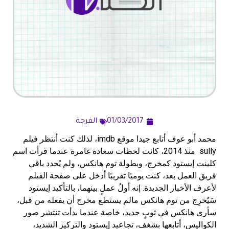
01/03/2017
الفرجة
محمد أبو عوف أتابع جيدا موقع imdb، لذلك كنت أنتظر فيلم
sully منذ 2014، كانت لحظات سعادة غامرة عندما قرأت اسم
كلينت إيستود كمخرج، وبطولة توم هانكس، ولم يُحدد باقي
فريق العمل بعد، كنت يوميًا تقريبًا أدخل على صفحة الفيلم
لأعرف الأخبار الجديدة. إنه أولُ عملٍ بينهما، بالتأكيد إيستود
سَيُخرِج من توم هانكس مالم يستطع مخرج أن يفعله من قبل،
سأرى هانكس في ثوبٍ جديد، خاصة عندما بدأت تنتشر صور
الكواليس، أتابعها بشغف، تجاعيد إيستود والتركيز الشديد،