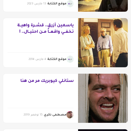
موقع الكتابة
13 مارس 2023
ياسمين أزرق.. قشــرة واهيــة
تخفــي واقعــاً مــن احتيــال.. !
موقع الكتابة
4 مارس 2014
ستانلي كيوبريك مر من هنا
مصطفى ذكري
15 نوفمبر 2019