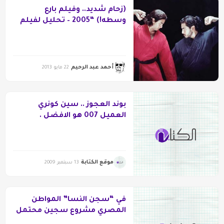
(زحام شديد.. وفيلم بارع
وسطه!) “2005 – تحليل لفيلم
“الحاسة السابعة
أحمد عبد الرحيم
22 مايو 2013
بوند العجوز .. سين كونري
العميل 007 هو الافضل .
موقع الكتابة
13 سبتمبر 2009
في “سجن النسا” المواطن
المصري مشروع سجين محتمل