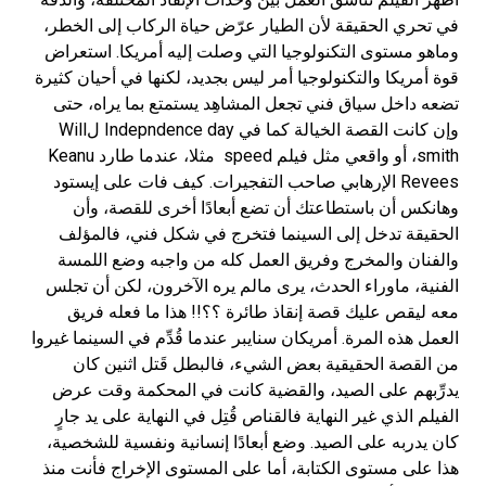
في تحري الحقيقة لأن الطيار عرّض حياة الركاب إلى الخطر،
وماهو مستوى التكنولوجيا التي وصلت إليه أمريكا. استعراض
قوة أمريكا والتكنولوجيا أمر ليس بجديد، لكنها في أحيان كثيرة
تضعه داخل سياق فني تجعل المشاهِد يستمتع بما يراه، حتى
وإن كانت القصة الخيالة كما في Indepndence day لWill
smith، أو واقعي مثل فيلم speed مثلا، عندما طارد Keanu
Revees الإرهابي صاحب التفجيرات. كيف فات على إيستود
وهانكس أن باستطاعتك أن تضع أبعادًا أخرى للقصة، وأن
الحقيقة تدخل إلى السينما فتخرج في شكل فني، فالمؤلف
والفنان والمخرج وفريق العمل كله من واجبه وضع اللمسة
الفنية، ماوراء الحدث، يرى مالم يره الآخرون، لكن أن تجلس
معه ليقص عليك قصة إنقاذ طائرة ؟؟!! هذا ما فعله فريق
العمل هذه المرة. أمريكان سنايبر عندما قُدِّم في السينما غيروا
من القصة الحقيقية بعض الشيء، فالبطل قَتل اثنين كان
يدرِّبهم على الصيد، والقضية كانت في المحكمة وقت عرض
الفيلم الذي غير النهاية فالقناص قُتِل في النهاية على يد جارٍ
كان يدربه على الصيد. وضع أبعادًا إنسانية ونفسية للشخصية،
هذا على مستوى الكتابة، أما على المستوى الإخراج فأنت منذ