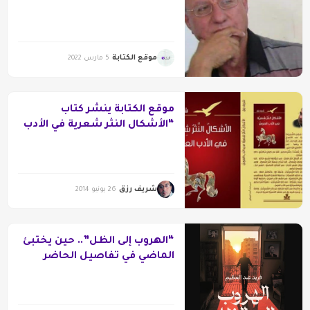
والحروب
موقع الكتابة
5 مارس 2022
موقع الكتابة ينشر كتاب
“الأشكال النثر شعرية في الأدب
العربي” للشاعر د.شريف رزق
شريف رزق
26 يونيو 2014
“الهروب إلى الظل”.. حين يختبئ
الماضي في تفاصيل الحاضر