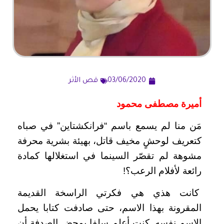
03/06/2020
قص الأثر
أميرة مصطفى محمود
مَن منا لم يسمع باسم “فرانكشتاين” في صباه
كتعريف لوحشٍ مخيف قاتل، بهيئة بشرية محرفة
مشوهة لم تقصّر السينما في استغلالها كمادة
رائعة لأفلام الرعب؟!
كانت هذي هي فكرتي الراسخة القديمة
المقرونة بهذا الاسم، حتى صادفت كتابا يحمل
الاسم نفسه. كنت أعلم سلفا بمحض الصدفة أن