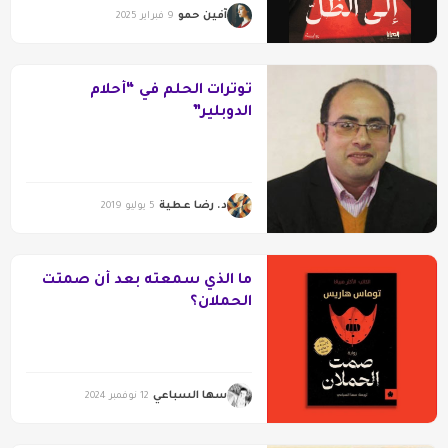
آفين حمو
9 فبراير 2025
توترات الحلم في “أحلام
الدوبلير”
د. رضا عطية
5 يوليو 2019
ما الذي سمعتُه بعد أن صمتت
الحملان؟
سها السباعي
12 نوفمبر 2024