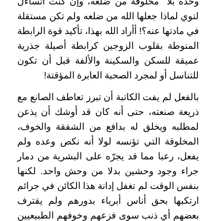
وحده بلا مخلوقة من ضلعه، وإن كنت أتساءل
لتوي لماذا جعلها الله من ضلعه ولم تكن مستقلة
في مادتها عنه؟! أأراد الله بهذا، تأكيد قوة الرابطة
المنوطة بقلوب الزوجين كرابطة أصيلة جذرية
عميقة للسكن والسكينة والألفة قبل أن تكون
للتناسل أو لمجرد الصحبة العابرة المؤقتة!
بالفعل لم يفت الكاتبة أن تبرز تعاطف الصانع مع
ذريعة صنعته، حتى أنه كان قد أوشك أن يذعن
لمطلبه ويخلق له بدافع من الشفقة والخوف،
المخلوقة التي تؤنسه لولا أنه نكص وعده ولم
يفعل، رعبا مما قد يجرّه على البشرية من دمار
جراء وجود وحشين بدلا من وحش واحد. لكنها
بنفس الوقت لم تغفل إدانة هذا الكائن في جرائم
ارتكبها بحق أناس أبرياء بدورهم ولم يقترف
بعضهم أي ذنب سوى فزعهم وخوفهم الطبيعيين