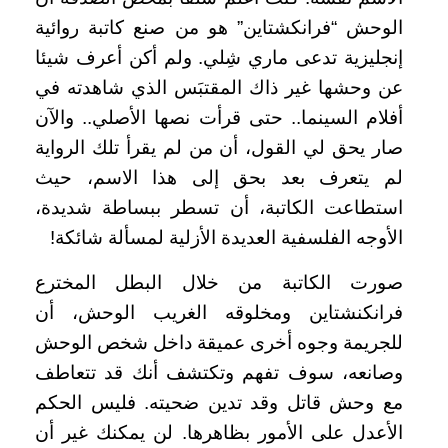
الوحش “فرانكشتاين” هو من صنع كاتبة روائية
إنجليزية تدعى ماري شِلي. ولم أكن أعرف شيئا
عن وحشها غير ذاك المقتبَس الذي شاهدته في
أفلام السينما.. حتى قرأت نصها الأصلي..
والآن
صار يحق لي القول، أن من لم يقرأ تلك الرواية
لم يتعرف بعد بحق إلى هذا الاسم، حيث
استطاعت الكاتبة، أن تسطر ببساطة شديدة،
الأوجه الفلسفية العديدة الأزلية لمسألة شائكة!
صورت الكاتبة من خلال البطل المخترع
فرانكنشتاين ومخلوقه الغريب الوحش، أن
للجريمة وجوه أخرى عميقة داخل شخص الوحش
وصانعه، سوف تفهم وتكتشف أنك قد تتعاطف
مع وحش قاتل وقد تدين ضحيته. فليس الحكم
الأعدل على الأمور بظاهرها. لن يمكنك غير أن