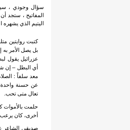
سؤال وجودي ، سيظل
المفاتيح ، ستجد أن 
اليتيم الذي يشهره ا
كتبت روايتين متل
بل يصل الأمر به 
عزرائيل يقول لبطل
أي البطل – إن شا
معد سلفاً : الصل
عن حسنة واحدة لي
تعال متى تحب.
حلمت بالأموات كثي
أخرى، كان يرعب م
صديقي الشاعر عبد