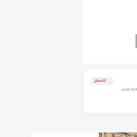
22
مقال
اية بقليل…