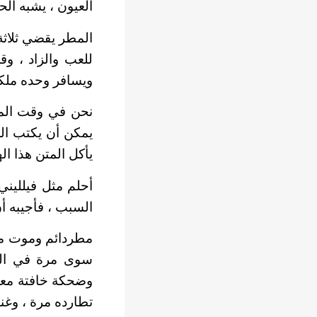
العيون ، يشبه الحي
المطر يقضي ثلاثة 
للعب والزاد ، وق
ويسافر وحده ملكا
نحن في وقت المديو
يمكن أن يكتب الجي
يأكل المتن هذا ال
أحلم مثل فيلليني
السبب ، فأجيبه 
مطردائم وموت مقي
سوى مرة في الع
وضحكة خافتة معجو
تطارده مرة ، وغنا