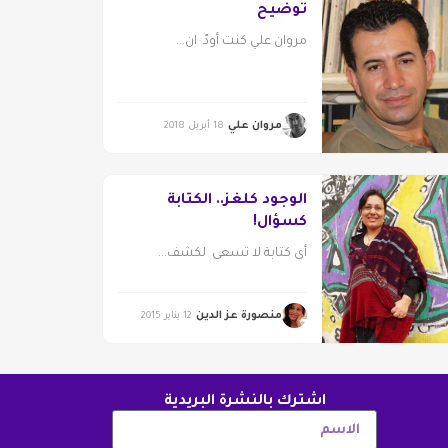
توضيح
مروان علي كنت أودّ ان...
مروان علي
18 أبريل 2018
الوجود كلغز.. الكتابة
كسؤال!
أى كتابة لا تسعى لكشف...
منصورة عز الدين
12 يناير 2015
اشترك بالنشرة البريدية