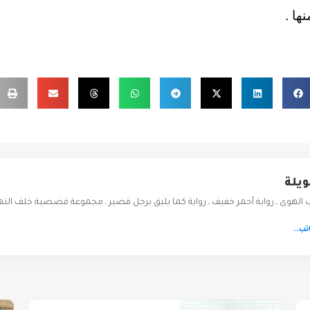
ها .
ويلة
ب الهوى ـ رواية أحمر خفيف ـ رواية كما يليق برجل قصير ـ مجموعة قصصية خلف النه
تب..