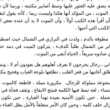
نه يشق عليه العثور عليها وسط أضابير مكتبته ، وربما لأن
لموت ، من المؤكد أنها هكذا وليست ربما ، كأنه يقول لنف
أن أقرأ هذه الكتب أولاً ، وأن الموت لا بد أن عنده بعض 
لكتب التي أحبها .
طوقة بالدم ، ولدت في البراري في الشمال حيث اصطيا
ابر من الشمال طلباً للدفء ، يتركون الميت في دمه ح
 صادوه سريعاً ، الحياة أبقى من الموت .
غاني ، رجال يخرجون لا يعرف أهلوهم هل يعودون أم لا ، ون
 أغانيها من قعر القلب ، تطلقها بلوعة الغياب وفحيح مكتو
جوعة مملوكة للرجال، مكرورة مملة ، قاطعة كالموت ، 
ساء ، لغة تمط فيها الكلمة فينتج الايقاع ، وتقف فجأة في 
ملة . حين تكون الأمنية بعيدة تهدأ العبارة ، حين تكون
زال خلف كلمة ، وحين كان الأمر متعلقاً بالأمل يطل الغناء