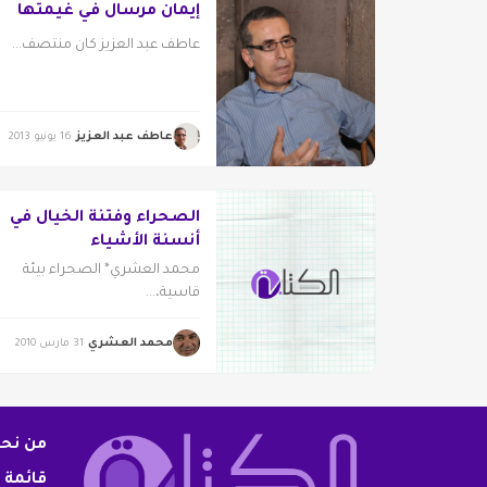
إيمان مرسال في غيمتها
عاطف عبد العزيز كان منتصف...
عاطف عبد العزيز
16 يونيو 2013
الصحراء وفتنة الخيال في
أنسنة الأشياء
محمد العشري* الصحراء بيئة
قاسية،...
محمد العشري
31 مارس 2010
من نح
قائمة 