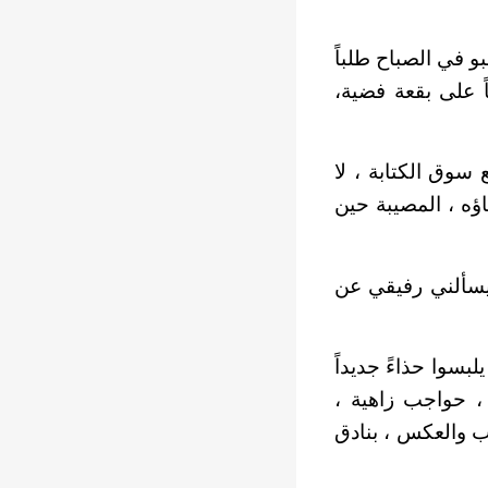
و في الصباح طلباً
ً على بقعة فضية،
 سوق الكتابة ، لا
اؤه ، المصيبة حين
ليسألني رفيقي عن
سوا حذاءً جديداً
 حواجب زاهية ،
ب والعكس ، بنادق