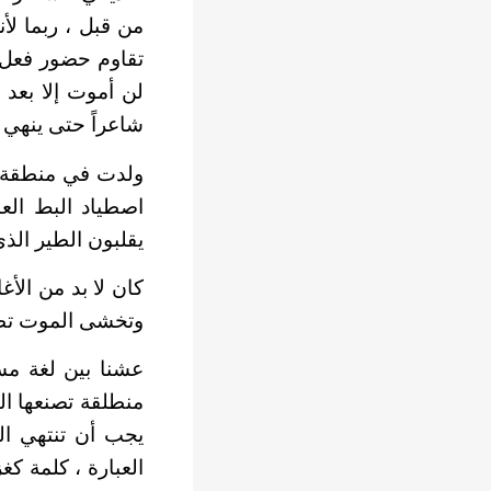
من قبل ، ربما لأ
تقاوم حضور فعل ا
لن أموت إلا بعد 
شاعراً حتى ينهي ا
ولدت في منطقة م
اصطياد البط الع
يقلبون الطير الذي
كان لا بد من الأ
وتخشى الموت تطلق
عشنا بين لغة مس
منطلقة تصنعها الن
يجب أن تنتهي الج
العبارة ، كلمة كغ