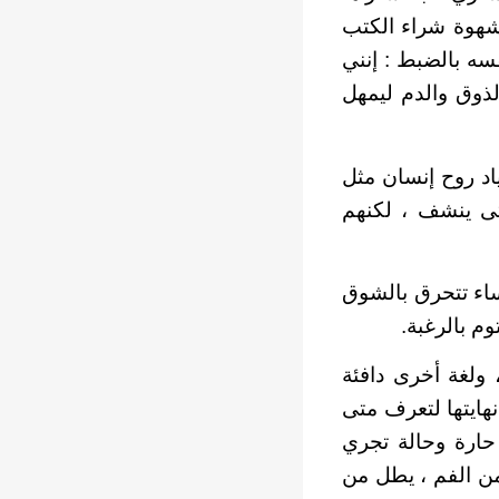
 شهوة شراء الكتب
سه بالضبط : إنني
الذوق والدم ليمهل
د روح إنسان مثل
تى ينشف ، لكنهم
ساء تتحرق بالشوق
م بالرغبة.
ولغة أخرى دافئة
نهايتها لتعرف متى
 حارة وحالة تجري
 من الفم ، يطل من