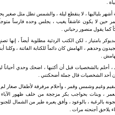
اة .
أشهر بلياليها ، لا ينقطع ليلة ، والشمس تطل مثل صغير يحب
مر حين لا يكون عاشقاً يغيب ، يجلس وحده فارساً متوجا
ً كما يقول منصور رحباني .
كر بامتياز ، لكن الكتب الردئية مطلوبة أيضاً ، إنها تصنع
دون وحدهم ، الهامش كان دائماً للكتابة الفاتنة ، وكلنا أبن
هامش .
 ، أحلم بالشخصيات قبل أن أكتبها ، اضحك وحدي أحياناً 
أن أحد الشخصيات قال جملة أضحكتني .
م وغيم وشمس وقمر ، وأحلام مرفرفة لأطفال صغار لم يلب
مر ، وبنات بحواجب بكر مزججة من خلف ظهور الآباء ،
نة بالرغبة ، بالوعود ، وأفق يعبره طير من الشمال للجنو
ء يلاحق أجنحته مرات .