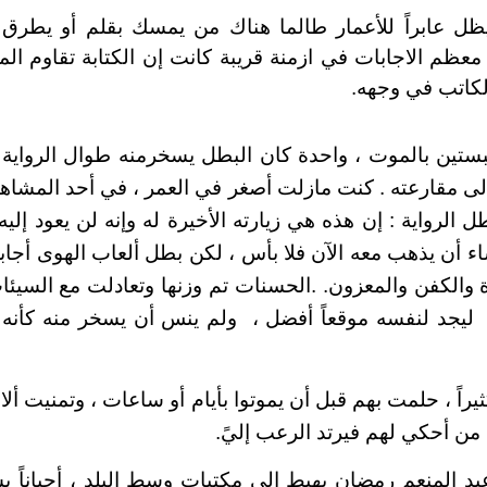
 عابراً للأعمار طالما هناك من يمسك بقلم أو يطرق 
معظم الاجابات في ازمنة قريبة كانت إن الكتابة تقاوم المو
لكاتب في وجهه.
بستين بالموت ، واحدة كان البطل يسخر
منه
طوال الرواية ،
إلى مقارعته . كنت مازلت أصغر في العمر ، في أحد المشاهد
 الرواية : إن هذه هي زيارته الأخيرة له وإنه لن يعود إليه 
ء أن يذهب معه الآن فلا بأس ، لكن بطل ألعاب الهوى أجاب
اة والكفن والمعزون. .الحسنات تم وزنها وتعادلت مع السيئ
جد لنفسه موقعاً أفضل ، ولم ينس أن يسخر منه كأنه يتو
راً ، حلمت بهم قبل أن يموتوا بأيام أو ساعات ، وتمنيت أل
ن أحكي لهم فيرتد الرعب إليً.
 المنعم رمضان يهبط إلى مكتبات وسط البلد ، أحياناً يشت