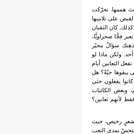
حث هممها. تحرّكت
لقبض على تلابيبها
 كذلك. كان الثقبان
ر فجًّا صحراويًّا،
ذهنك سؤالٌ محيّر
حد. ولكن ماذا لو
فعل الثعابين أيام
يبقوها حيّةً؟ هل
انوا يفعلون حتى
، وبعض الكائنات
فقط لأنهم ثعابين؟
ب شعرٍ رخيص، حيث
فتحسّ بمدى التعب