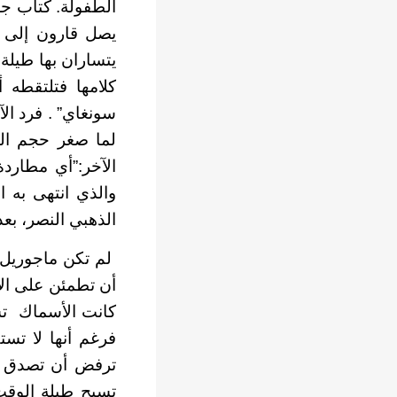
الطفولة. كتاب جعل
يصل قارون إلى ما
يتساران بها طيل
كلامها فتلتقطه 
سونغاي” . فرد ال
لما صغر حجم الذ
الآخر:”أي مطاردة
والذي انتهى به ا
الذهبي النصر، بعد 
لم تكن ماجوريل
أن تطمئن على الأ
كانت الأسماك تس
فرغم أنها لا تس
ترفض أن تصدق أن
تسبح طيلة الوقت