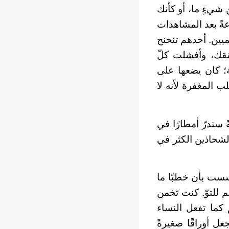
 شيءٍ ما، أو كأنك
ةً بعد المشاهدات
ميين. أحدهم تنحنح
عنقك، وأفشلت كلّ
ة؛ كان يضعها على
ب المغفرة لأنه لا
 ستدرّ أمطارًا في
لشحاذين الكثر في
سست بأن خطبًا ما
م للتوّ. كنت تخمن
كما تفعل النساء
عل أوراقًا صغيرةً