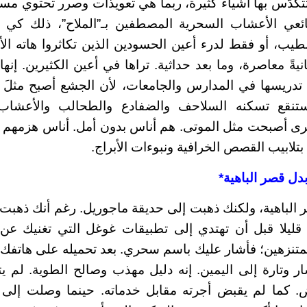
تكدّس بها أشياءٌ كثيرة، ربما هي تعويذات وصرر تحتوي مسا
عي الأعشاب السحرية المصطفين بـ”الملاح”، ذلك كي 
لطيب، أو فقط لدرء أعين الحسودين الذين تكاثروا هاته الأ
سانيةً معاصرة، وما بعد حداثية. تراها في أعين الكثيرين. إنه
تدريسها في المدارس والجامعات، لأن الجشع أصبح مثلَ م
مستنقع تسكنه السلاحف والضفادع والطحالب والأعشاب ا
خرى أصبحت مثل الموتى. هم أناس بدون أمل. أناس هزمهم ا
تلابيب القصص الخرافية ونبوءات الأبراج.
دل قصر الباهية*
الباهية، ولكنك ذهبت إلى حديقة ماجوريل. رغم أنك ذهبت 
 قليلا قبل أن تهتدي إلى تطبيقات غوغل التي تغنيك عن
تنزهين؛ فأشار عليك باسم سحري. بعد تحميله على هاتفك 
ار وتارة إلى اليمين. إنه دليل مهذب وصالح الطوية. لم ي
ض. كما لم يقبض أجرته مقابل خدماته. حينما وصلت إلى