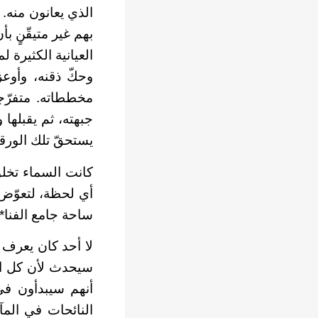
الذي يعانون منه. 
بهم غير متيقّنٍ 
العيانية الكثيرة 
وحكّ ذقنه، وأوعز
مخططاته. متفرّجو
جبهته، ثم يقبلها 
يستحقّ تلك الورقة
كانت السماء تخلو 
أي لحظة، لتعوّض 
ساحة جامع الفنا*.
لا أحد كان يعرف
سيحدث لأن كل العا
أنهم سيبدأون في
النائحات في المآت