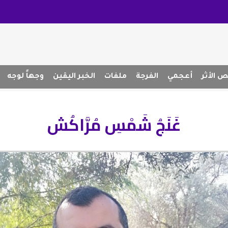
 الأثر
أعجمي
الفرجة
ملفات
الخبر اليقين
وجهاً لوجه
غَنَجُ شَمْسِ مُرَّاكُش