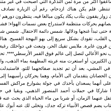
عفوا أكثر من مرة ثمن التذكرة التي أصبحت في غير متنا
نتظر. فلم يكن هناك ازدحام، رغم أن الزيارة تصادف 
ك زوار يقفون بتأدب يكاد يكون مبالغا فيه، ينتظرون دورهم 
صانهم بحركات منتظمة لاستدراج بعض نسمات الهواء؛ ف
ية حتى تبدأ غنجها ودلالها. شمس دائمة الاحتفال. شمس ش
القلب، تقودك بشكل سريع إلى بهو البهجة الفسيح. هنا
 قرون غابرة. ملابس تقيك الحر، وتبعث في دواخلك رغ
ف نحو الأعالي لتصل إلى عالم فوق القمر الأرسطي****. 
ن الكثيرين، أو استعرت منه عربته المطهمة بماء الذهب، وا
 في المشي، بعد أن تم تجديد صفائحهما للتو، فاستبدلت 
 الحصانان يتقدمان الى الأمام، وهما يحركان رأسيهما إل
لى أنهما يسعدان بأخذك في جولة بشوارع مراكش الفس
ا شاركا في حملات أحمد المنصور الذهبي، وبقيا في ح
فل عنهما الزمان، أو شربا من ماء الحياة الذي بحث عنه قا
تاب يضم قصص الأنبياء تركه جدك، وتخلى لك عنه أبوك عل