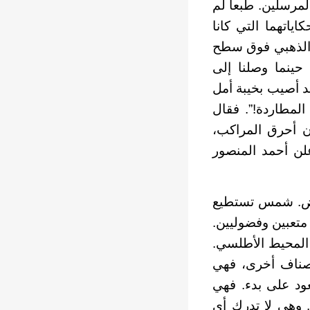
المرسلين. طبعا لم
ياتهما التي كانا
 الذهبي فوق سطح
 حينما وصلنا إلى
د أصيب بخيبة أمل
المطاردة!”. فقال
أن أحرق المراكب،
علن أحمد المنصور
رض. شمس تستطيع
متعبين وفضوليين.
المحيط الأطلسي.
أصناف أخرى، فهي
ود على بدء. فهي
 وهي لا تدرك أي