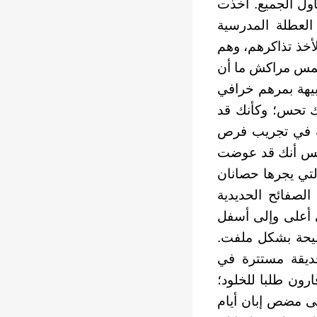
ول الجميع. أخذت
العطلة المدرسية
لأخذ تذاكرهم، وهم
شمس مراكش ما أن
بيهة بمرهم خرافي
ك تحس؛ وكأنك قد
بة في تجريب فرص
تحس أنك قد عوضت
لتي يجرها حصانان
الصفائح الحديدية
ى أعلى وإلى أسفل
يحة بشكل ملفت.
ديقة مستترة في
رون طلبا للخلود؛
ى مضص إبان أيام