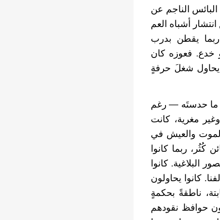
البائس الناجم عن
انتشار أشباه العم
 ربما يقطن بدرب
و خدع. فعوزه كان
يحاول شغلَ حرفةٍ
ا ما حدستَه — رغم
وغير مغرية، كانت
 والموت والعيش في
ُثُر، ربما كانوا
ور البلاغية. كانوا
نا. كانوا يحاولون
تة، ناطقةً بحكمةٍ
جون حوافظ نقودهم