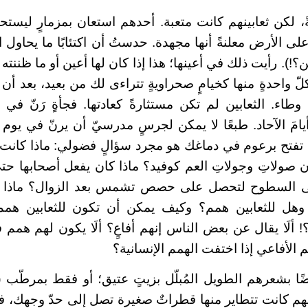
ً، لكن ثعابينهم كانت متعبة. أحدهم استعان بمزمارٍ ليست
على الأرض معلنةً أنها مجهدة. حدستُ أن اكتئابًا ما يحاول ا
ن؟!). رأيت ذلك في أعينها؛ هذا إذا كان لها أعين أو ما ظننته
 واحدةٍ منها كخيامٍ صحراويةٍ تتراءى لك من بعيد، بعد أن تعب
طاء. الثعابين لم تكن مستثارةً كعادتها. فجأةٍ رَنّ في 
مَ الآحاد. طبعًا لا يمكن لجرسٍ مدرسيّ أن يرنّ في يوم أ
؛ تفتح برعوم في دماغك هو مجرد سؤالٍ فضولي: ماذا كانت ت
 صولاتِ وجولاتِ العم كوفيد؟ ماذا كان يفعل أصحابها حتى 
إلى السطوح لتحصل على حصص تشمس بعد الزوال؟ ماذا ك
هل للثعابين همم؟ وكيف يمكن أن تكون للثعابين همم
؟! ألَا يقال عن بعض الناس إنهم أفاعٍ؟ ألَا يكون لهم همم 
 الأفاعي إذا اختفت الهمم الإنسانية؟
ضًا بشعرهم الطويل المُبلّل بزيتٍ عتيق؛ أو فقط بمرطّ
هم كانت تتطاير منها قطراتٌ صغيرة تصل إلى حدّ وجهك، 