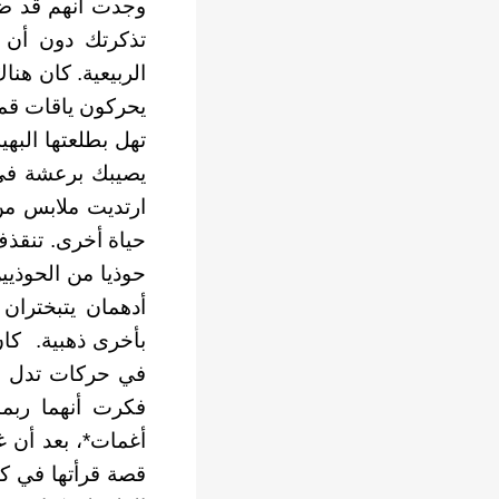
وجدت أنهم قد ضا
تذكرتك دون أن ت
الربيعية. كان هنا
يحركون ياقات قم
تهل بطلعتها البه
يصيبك برعشة في 
ارتديت ملابس من
حياة أخرى. تنقذ
حوذيا من الحوذيي
أدهمان يتبختران
بأخرى ذهبية. كان
في حركات تدل ع
فكرت أنهما ربم
أغمات*، بعد أن غ
قصة قرأتها في ك