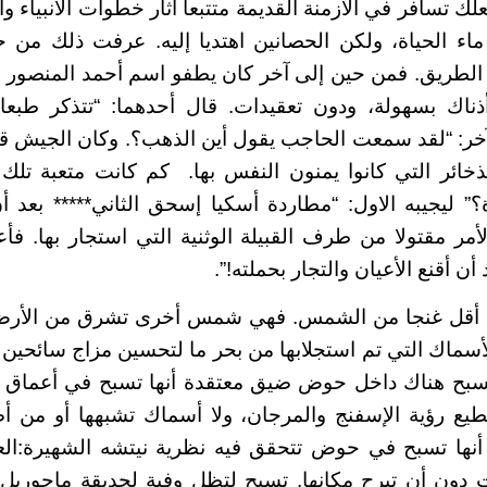
ك تسافر في الأزمنة القديمة متتبعا آثار خطوات الأنبياء و
ء الحياة، ولكن الحصانين اهتديا إليه. عرفت ذلك من حكا
ة الطريق. فمن حين إلى آخر كان يطفو اسم أحمد المنصور
أذناك بسهولة، ودون تعقيدات. قال أحدهما: “تتذكر طبعا
آخر: “لقد سمعت الحاجب يقول أين الذهب؟. وكان الجيش ق
خائر التي كانوا يمنون النفس بها. كم كانت متعبة تلك 
؟” ليجيبه الاول: “مطاردة أسكيا إسحق الثاني***** بعد 
لأمر مقتولا من طرف القبيلة الوثنية التي استجار بها. فأ
أن أقنع الأعيان والتجار بحملته!”.
 أقل غنجا من الشمس. فهي شمس أخرى تشرق من الأ
سماك التي تم استجلابها من بحر ما لتحسين مزاج سائحين 
بح هناك داخل حوض ضيق معتقدة أنها تسبح في أعماق 
تطيع رؤية الإسفنج والمرجان، ولا أسماك تشبهها أو من 
ها تسبح في حوض تتحقق فيه نظرية نيتشه الشهيرة:الع
 دون أن تبرح مكانها. تسبح لتظل وفية لحديقة ماجوريل.