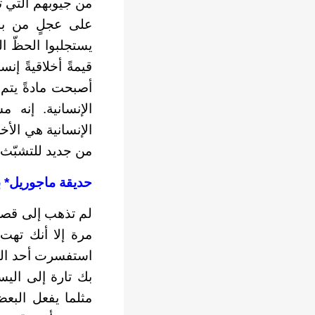
من جيوبهم التي ت
على عجلٍ من بائ
يستجلبوا الحظّ ا
قيمةً أخلاقيةً إن
أصبحت مادةً يتم 
الإنسانية. إنه 
الإنسانية هي الأ
من جديد للتشبّث ب
حديقة ماجوريل* ب
لم تذهب إلى قصر 
مرة إلا أنك تهت
استفسرت أحد الم
بك تارة إلى اليس
مثلما يفعل البع