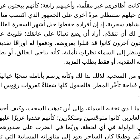
كانت أظافرهم غير مقلّمة، وأعينهم زائغة؛ كأنهم يبحثون عن
بأن حيلهم ستنطلي مرةً أخرى على الجمهور الذي اكتسب مناع
لمشاهد سحرية، إذ إن أفراده حفظوا حيل أشهر السحرة العال
 لك أن تتقدّم. أراد أن يضع ثعبانًا على عاتقك؛ فلويتَ 
ن آخرون كانوا قد قبلوا بعروضه، ودفعوا له أوراقًا نقدي
وينظر إلى السماء نظراتٍ تأملية، كأنه يناجي الخالق، أو يطل
 النقدية، أو فقط يطلب المزيد.
من السحب. لذلك بدا لك وكأنه يرسم بأنامله سحبًا خياليةً
فداحة تأخّر المطر. فالحقول كلها شعثاءً كفروات رؤوس ا
 ما الذي تخفيه السماء، وإلى أين تذهب السحب، وكيف أح
برين كانوا متوجّسين ومتكدّرين؛ كأنهم فقدوا عزيزًا عليه
 الولولة في أي لحظة، وربّما في الضرب على صدورهم 
م. وطبعًا كان الساحر يعود إلى مناوراته المسائية التي تج