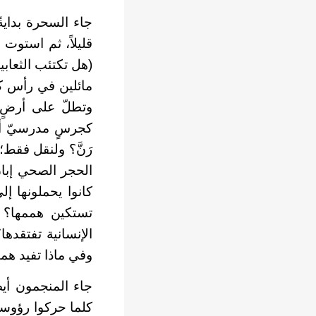
جاء السحرة بداية
قليلاً، ثم استوت 
(هل تكتئب الثعابي
مائلين في رأس كلّ
وتطلّ على أرضٍ و
كجرسٍ مدرسيّ أيا
رَنَّ؟ ولنقل فقط
الحجر الصحي إبان
كانوا يحملونها 
تستكين هممها؟ و
الإنسانية تفتقدها
وفي ماذا تفيد همم
جاء المنجمون أي
كلما حركوا رؤوس