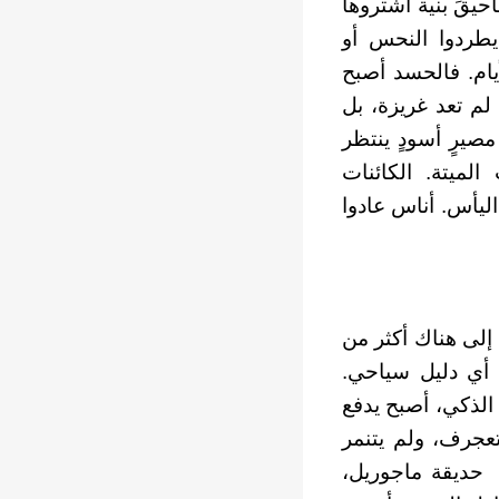
حيقَ بنية اشتروها
يطردوا النحس أو
يام. فالحسد أصبح
ا لم تعد غريزة، بل
صيرٍ أسودٍ ينتظر
لميتة. الكائنات
ليأس. أناس عادوا
إلى هناك أكثر من
 أي دليل سياحي.
الذكي، أصبح يدفع
تعجرف، ولم يتنمر
 حديقة ماجوريل،