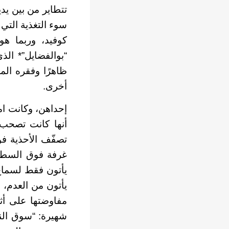
تتطاير من بين يد
سوء التغذية التي 
كوفيد، وربما هو
“بوالفضايل”* الذ
ظاهرًا وفقره الم
أخرى.
إحداهن، وكانت امر
أنها كانت تصحب م
تصفّف الأحذية فوق
غرفة فوق السطوح،
يأتون فقط لسماع ج
يأتون من العدم، و
مفاوضتها على أثمن
شهيرة: “سوق النس