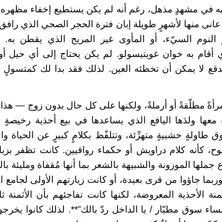
يه في مشهدٍ مذهل، رغم أنه لم يكن يستطيع إخفاء مظهره 
عانى منها لأشهرٍ طويلة إبان فترة الحجر الصحي الذي رافق 
 النوم السيّء، أو المأوى غير المريح الذي يقطن به.
ي أقام به خوان غويتيسولو. لم يكن يحتاج إلى أي حيل أ
دقع لا يمكن أن تخطئه العين. لذلك فقد بدا لك كمتسولٍ 
أةً مطلّقةً أو أرملةً، ولكنها على كل حال بدون زوج — هذ
عها ولدَها اليافع الذي يساعدها في بيع أحذية رخيصةٍ 
 طاولةٍ خشبيةٍ متهرِّئة، وتتلفّظ بكلامٍ كبيرٍ عن الحياة
 كأنه كلام دراويش أو حكماء رواقيين. كانت تظفر بزبائن ك
ملها الموزونة والشبيهة بالشعر بما أنها مُقفاة ومليئة بالص
ربما جاؤوا من قرى بعيدة، أو كانت زيارتهم الأولى لجامع الف
ة الأحذية المعروضة، لكنها كانت تفاجئهم بأن الأثمنة ثاب
اء سوق مطيّار / يا الداخل ردّ بالك”**. لذلك كانوا يخر