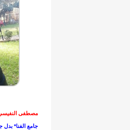
مصطفى النفيسي
جامع الفنا* بدل