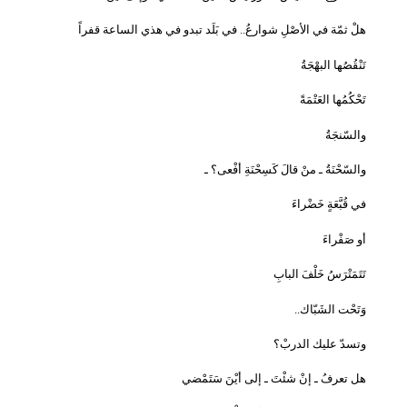
هلْ ثمّة في الأصْلِ شوارعُ.. في بَلَد تبدو في هذي الساعة قفراً
تَنْقُصُها البهْجَةُ
تَحْكُمُها العَتْمَةً
والسّنجَةُ
والسّحْنَةُ ـ منْ قالَ كَسِحْنَةِ أفْعى؟ ـ
في قُبَّعَةٍ خَضْراءَ
أو صَفْراءَ
تَتَمَتْرَسُ خَلْفَ البابِ
وَتَحْت الشَبّاك
..
وتسدّ عليك الدربْ؟
هل تعرفُ ـ إنْ شئْتَ ـ إلى أيْنَ سَتَمْضي