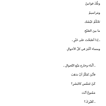
وتلْكَ قوانينٌ
ومَراسيمٌ
تَحْكُمُ عَيْشَك
ما بينَ الصُبْحِ
ـ إذا أصْبَحْتَ على خَيْرٍ ـ
ومساء أغْبَرَ في كلّ الأحوالِ
ـ أثْناء وخارج مَنْع التّجوالِ ـ
فأيْنَ تُفَكّرُ أنْ تذهَبَ
كَيْ تَتَنفّس كالبَشَرِ؟
مَمْنوعٌ أنْتَ
ـ كَغَيْرِكَ؟