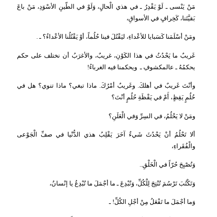
مَنْ يَنْسى ـ لَوْ يَقْدِرُ ـ في هذي الْحالِِ، وَلَوْ في الطّينِ الأسْوَدِ، مَنْ باعَ
بَقيَّتَنا، كَخِرافٍ في الأسواقِ،
ومَنْ أسْلَمَنا كَسَبايا للأعْداءِ، ليَقْتُلَ فينا حُلُماً، أوْ يَقْتُلُنا الأعْداءُ؟ ـ
.
غَريبٌ ما يَحْدُثُ في هذا الكَوْنِ، غريبٌ، والأغرَبُ أن نختلف على حكم
يحكمُهُ ـ عالمكشوفِ ـ
ويحكمنا فيه الغرباءُ
!
وأنْتَ غَريبٌ في أهلكَ. وغَريبٌ أمْرُكَ. ماذا تبغي؟ ماذا تنوي؟ هل في
حُلُمٍ يَقِظٍ، أَمْ في يَقْظَةِ حُلُمٍ أنْتَ؟
ومَنْ لا يَحْلُمُ، في السِرِّ وَفي الْعَلَنِ؟
ألا تَحْلُمُ أنْ يَحْدُثَ شَيءٌ آخَرَ يَقْلِبُ هذي الدُّنْيا في صفِّ الْجَوْعى
والْفُقَراءِ،
وَتُصْبِحَ حُرّاً في الْخَلْقِ
..
وَتَكْتُبَ تَرْسُمَ تُنْتِجَ لِلْكُلِّ، وَتُبْدِعَ ـ ما أجْمَلَ ما تُبْدِعُ يا إنْسانُ،
وَما أجْمَلَ ما تَفْعَلُ مِنْ أجْلِ الكُلِّ! ـ