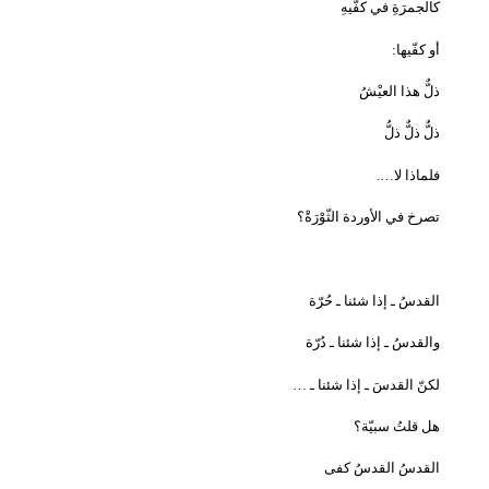
كالجمرَةِ في كفّيهِ
أو كفّيها
:
ذلٌّ هذا العيْشُ
ذلٌّ ذلٌّ ذلُّ
فلماذا لا
….
تصرخ في الأوردة الثّوْرَةْ؟
القدسُ ـ إذا شئنا ـ حُرّة
والقدسُ ـ إذا شئنا ـ دُرّة
لكنّ القدسَ ـ إذا شئنا ـ
…
هل قلتُ سبيّة؟
القدسُ القدسُ كفى