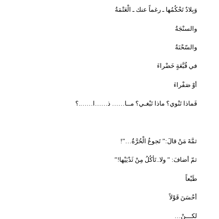
وَبِلادٌ تَحْكُمُها ـ رغماً عنك ـ الْعَتْمَةُ
والسنْجَةُ
والسّحْنَةُ
في قُبَّعَةٍ خَضْراءَ
أوْ صَفْراءَ
فَماذا تَنْوي؟ ماذا تَبْغـي؟ مــا…… ذ……ا…….؟
ثمَّةَ مَنْ قالَ:” تَجوعُ الْحُرَّةُ
…”!
ثمّ أضافَ: ” ولا..تَأكُلُ مِنْ ثَدْيَيْها
!”
طَبْعاً
أحْسَنَ قَوْلاً
لكـــنْ
…