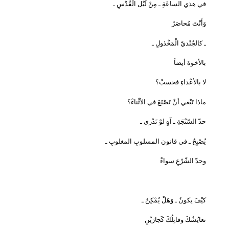
في هذي الساعَةِ ـ مِنْ لَيْل الْقُدْسِ ـ
وَأَنْتَ مُحاصَرُ
ـ كالجُنْديّ الْمَخْذولِ ـ
بالأخوة أيضاً
لا بالأعْداءِ فحسبْ؟
ماذا تَبْغي أنْ تَصْنَعَ في الأثْناءْ؟
حدّ السّنْجَةِ ـ آهٍ لوْ تَدْري ـ
يُصْبِحُ ـ في قانون المسلوبِ المغلوبِ ـ
وحدّ الشّرْعِ سواءْ
كيْفَ يكونُ ـ وَهَلْ يُمْكِنُ ـ
تعايُشُكَ وقاتِلُكَ كَجارَيْنِ