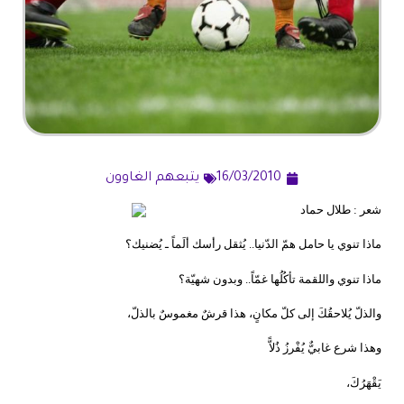
16/03/2010
يتبعهم الغاوون
شعر : طلال حماد
ماذا تنوي يا حامل همّ الدّنيا.. يُثقل رأسك ألَماً ـ يُضنيك؟
ماذا تنوي واللقمة تأكُلُها غمّاً.. وبدون شهيّة؟
والذلّ يُلاحقُكَ إلى كلّ مكانٍ، هذا قرشٌ مغموسٌ بالذلّ،
وهذا شرع غابيٌّ يُفْرزُ ذُلاًّ
يَقْهَرُكَ،