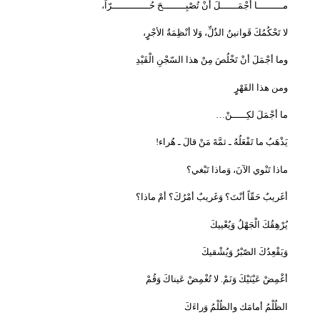
مـــــــــا أجْمَــــــلَ أنْ تُصْبِــــــــحَ حُـــــــــــــرّاً،
لا تَحْكُمُكَ قَوانينُ الذُلِّ، وَلا أنْظِمَةُ الأجْرٍِ،
وما أجْمَلَ أنْ تَخْلُصَ مِنْ هذا السّجْنِ الْقَيْدِ
ومن هذا القَهْرٍِ
ما أجْمَلَ لكِـــــنْ
…
يَذْهَبُ ما تَفْعَلُهُ ـ ثمَّةَ مَنْ قالَ ـ هُراء
!
ماذا تَنْوي الآنَ، وَماذا تَبْغي؟
أغَريبٌ حَقّاً أنْتَ؟ وَغَريبٌ أمْرُكَ؟ أمْ ماذا؟
يُرْهِقُكَ الْجَهْلُ وَيُعْييكَ
وَيَقْعِدُكَ الصّبْرُ وَيُشْقيكَ
أغْمِضْ عَيْنَيْكَ وَنَمْ. لا تُغْمِضْ عَيناكَ وَقُمْ
الظُلْمُ أمامَك والظُلْمُ وَراءَكَ