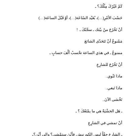
كَمْ غَيْرُكَ مِثْلُكَ؟ ـ
حَسْبَ الأمْرِ(…)، بُعَيْد السّاعَة(…)، أوْ قَبْلَ الساعَة
(…)
أنْ تَخْرُجَ منْ بيْتك ـ سجْنُكَ ـ
!
مَمْنوعٌ أنْ تَتَحَدّى الشائعَ
ممنوعٌ ـ في هذي الساعة تحْسبُ ألْفَ حسابٍ ـ
أنْ تَخْرُجَ للشارِعِ
ماذا تَنْوي
..
ماذا تَبغي
..
تَخْشى الآنَ
..
ـ هَل الخشْيَةُ هي ما يمْنَعُكَ ؟ ـ
أنْ تمشي في الشارِعِ
ـ الشارع حقّاً ليس الكورنيش. فأيْنَ ستمْشي؟ وإلى أيْن؟ـ