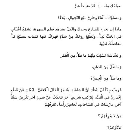
صباحُكَ مِنْه ـ إذا عُدّ صَباحاً شرٌّ
وَمَساؤُكَ ـ أثْناءَ وخارِجَ مَنْع التّجوالِِ ـ بَلاءْ؟
ماذا إن تخرج للشارع وحدكَ والكلّ يشاهد فيلم السهرة، يَسْمَعُ أَغْنيّاتٍ
في الحَبِّ تُذِلُّ، وتُطْلِعُ روحَكَ مِنْ شدّةٍ قهركَ، فيها كلمات تتشنّجُ كلُّ
مفاصلُكَ لديْها،
والشّاشَةُ تَسْلِبُ مِنْهُمْ ما ظَلَّ مِنَ الْعُمُرِ
وَما ظَلَّ مِنَ الذهْنِ،
وَما ظَلَّ مِنَ الْحِسِّ؟
غَريبٌ جِدّاً أنْ يَنْظُرَ أيٌّ للشاشَةِ، يَنْتَظِرُ الْخَلَلَ الْلافنّيَّ ـ لِيُعْلِنَ عَنْ قَطْعٍ
إجْباريٍّ في الْبَثِّ، لِتَرْكيبِ شَريطٍ آخَرَ يَتَحَدّثُ عَنْ شيءٍ آخَرَ يَعْرِضُ شَيْئاً
آخَر، مارْشاتٌ في السّاحاتِ، تُخاصِرُ زِلْماً ـ تَعْرِفُهُمْ،
مَنْ لا يَعْرِفُهُمْ ؟
تَذْكُرُهُمْ؟