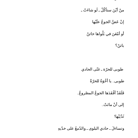
منْ أيْنَ ستأكُلُ ـ لَو شاءَتْ ـ
إنْ عَضَّ الجوعُ علَيْها
أو أمْعَنَ في بَلْواها خائنْ
بائنْ؟
طوبى للحرّة ـ غنّى الحادي
طوبى.. يا أخْوَةُ للحرّةْ
فَلَقَدْ أفْقَدَها الجوعُ المصْروعُ
..
إلى أنْ ماتَتْ
..
ثَدْيَيْها
!
وتساءلَ ـ حادي البلوى ـ والدّمعُ على خدّيهِ