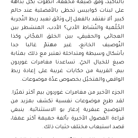
بالتّأكيد، وفق صيغة مخفّفة، انطوت بكل بداهة
على لبنات كوابيس تحظى بالأفضلية عند حالم
كبير. ألا نفتقد بالفعل إلى وثائق تعيد ربط التّجربة
الحُلُمية والنّشاط الأدبي؟ الأدب، المنشطر بين
العجائبي والحقيقي، بين الخلق المجّاني وكذا
التّوصيف الخانع، غير مهتمّ غالبا جدا
بأشكال وسيطة ومتداخلة تعتبر مع ذلك بمثابة
صيغ للخيال الحيّ. تساعدنا مغامرات غوردون
بيم، القريبة من حكايات غريبة على إعادة ربط
الواقعي والمتخيّل بخصوص عدّة موضوعات.
الجزء الأخير من مغامرات غوردون بيم أكثر تميّزا.
لقد طرح موضوعات نفسية تكشف بمزيد من
التوضيح عبقرية إدغار بو الاستثنائية. ينبغي
قراءة الفصول الأخيرة بألفة حميمة أكثر عمقا،
قصد استيعاب مختلف حثيات ذلك.