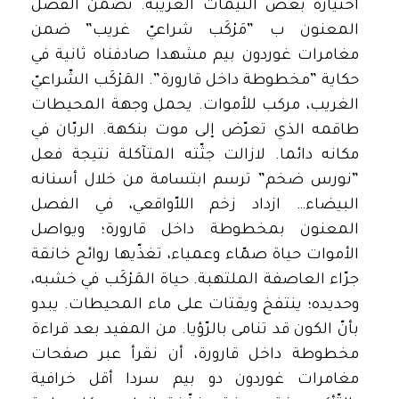
اختياره بعض التِّيمات الغريبة. تضمّن الفصل
المعنون ب ”مَرْكَب شراعيّ غريب” ضمن
مغامرات غوردون بيم مشهدا صادفناه ثانية في
حكاية ”مخطوطة داخل قارورة”. المَرْكَب الشّراعيّ
الغريب، مركب للأموات. يحمل وجهة المحيطات
طاقمه الذي تعرّض إلى موت بنكهة. الربّان في
مكانه دائما. لازالت جثّته المتآكلة نتيجة فعل
”نورس ضخم” ترسم ابتسامة من خلال أسنانه
البيضاء… ازداد زخم اللاّواقعي، في الفصل
المعنون بمخطوطة داخل قارورة؛ ويواصل
الأموات حياة صمّاء وعمياء، تغذّيها روائح خانقة
جرّاء العاصفة الملتهبة. حياة المَرْكَب في خشبه،
وحديده؛ ينتفخ ويقتات على ماء المحيطات. يبدو
بأنّ الكون قد تنامى بالرّؤيا. من المفيد بعد قراءة
مخطوطة داخل قارورة، أن نقرأ عبر صفحات
مغامرات غوردون دو بيم سردا أقل خرافية