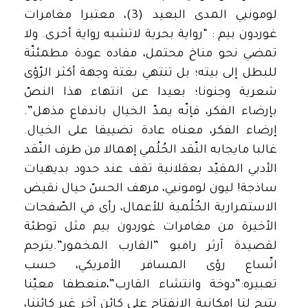
لومونيي المدى البعيد (3)، معتبرا مغامرات
غوردون بيم : “رواية بحرية لاتشبه رواية أخرى. ولا
تمضي نحو مناخ محتمل، مفاده عودة مطمئنّة
للبطل إلى بيته؛ بل تنتهي بغتة وجهة أكثر الرّؤى
شعرية وجنونا؛ بعيدا عن انتهاء هذا النصّ
بإرضاء الفكر، فإنّه يمدّ الخيال باندفاع مذهل”.
إرضاء الفكر، معناه عادة تضييقا على الخيال.
غالبا مايجابه النّقد الحُلُمي إهمالا من طرف النّقد
الأدبي المقيّد بعقلانية تقف عند حدود بديهيات
ساذجة! ليون لومونيي، مرهف الحسّ حيال نقيض
الاستمرارية الحُلُمية للأعمال، رأى في الصّفحات
الأخيرة من مغامرات غوردون بيم مثل توطئة
لقصيدة آرثر رامبو ”القارب المخمور”.يترجم
اتّساع رؤى المسافر الأمريكي، حسب
تعبيره:”دوخة وانتشاء القارب”،منعطفا معيّنا
يتيح لنا إمكانية الانفتاح على كائن آخر غير كائننا،