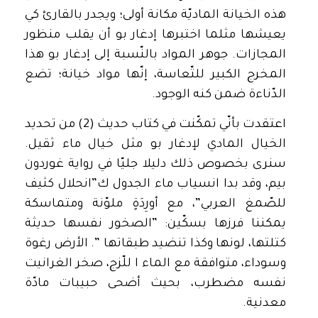
هذه الخيانة الماديّة مكانة أولى؛ ويجدر بالقارئ كي
يعيشها مثلما اختبرها إدغار بو أن يقلب منظور
المجازات. جوهر المواد بالنّسبة إلى إدغار بو هذا
المخرج الكبير للتّعاسة، إنّها مواد خيانة؛ تضع
الدّناءة ضمن كنه الوجود.
اعتقدت بأنّي تمكّنت في كتاب حديث (2) من تحديد
الخيال المادي لإدغار بو مثل خيال ماء ثقيل.
سنرى بخصوص ذلك دليلا جليّا في رواية غوردون
بيم، وقد بدا انسياب ماء الجدول ك”انحلال كثيف
للصّمغ العربي”، مع أورِدَةٍ ملوّنة ومتماسكة
يمكننا فرزها بسكّين: ”الصخور نفسها حديثة
كتلتها، لونها وكذا تنضيد طبقاتها ”. الأرض رغوة
وسوداء، متوافقة مع الماء ا للّزج، صخر الغرانيت
نفسه مضطرب، بحيث أضحى حبيبات مادّة
معدنية.