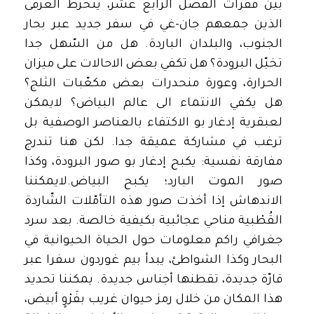
بين فقرات الفصل الرّابع عشر، ينخرط الغرقى
الذين جمعهم جان-غي في سفر جديد عبر بحار
الجنوب، والبلدان الباردة. هل من السّهل جدا
تخيّل البرودة؟ هل تكفي بعض الاحالات على ميزان
الحرارة، وعورة منحدرات بعض مكعّبات الثلج؟
هل يكفي الانتماء الى عالم البياض؟ لايمكن
لعبقرية إدغار بو الاكتفاء بالعناصر الوصفية بل
ترغب في مشاركة عميقة جدا. لكن هنا تندرج
مفارقة نفسية: يكبح إدغار بو صور البرودة، وكذا
صور الموت البارد؛ يكبح البياض.لايمكننا
الاندهاش إذا أخذت صور هذه التأمّلات الشّاردة
القُطْبية مناحي عجائبية بكيفية خالصة. بعد سرد
جغرافي راكم معلومات حول الحياة الحيوانية في
البحار وكذا الشواطئ، يبدأ بيم غوردون سفرا عبر
قارّة جديدة، تقطنها أجناس جديدة. يمكننا تحديد
هذا المكان من خلال رمز حيوان غريب بفَرْوٍ أبيض،