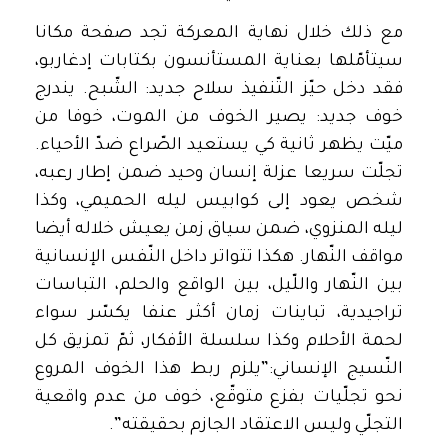
مع ذلك خلال نهاية المعركة تجد صفحة مكانا
سيتأمّلها بعناية المستأنسون بكتابات إدغاربو،
فقد دخل حيّز التّنفيذ سلاح جديد: الشّبح. يندرج
خوف جديد: يصير الخوف من الموت، خوفا من
ميّت يظهر ثانية كي يستعيد الصّراع ضدّ الأحياء.
تجلّت سريعا عزلة إنسان وحيد ضمن إطار رعبه،
شخص يعود إلى كوابيس ليله الحميمي، وكذا
ليله المنزوي، ضمن سياق زمن يعيش خلاله أيضا
مواقف النّهار. هكذا تتواتر داخل النّفس الإنسانية
بين النّهار واللّيل، بين الواقع والحلم، التباسات
تراجيدية، تباينات زمان أكثر عنفا يكسّر سواء
لحمة الأحلام وكذا سلسلة الأفكار، ثمّ تمزيق كل
النّسيج الإنساني:”يلزم ربط هذا الخوف المروع
نحو تجلّيات بفزع متوقّع، خوف من عدم واقعية
التجلّي وليس الاعتقاد الجازم بحقيقته”.