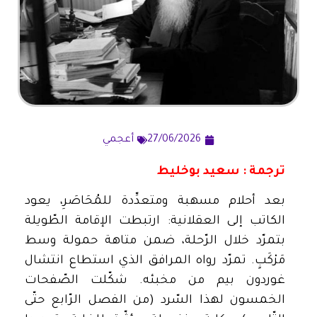
27/06/2026
أعجمي
ترجمة : سعيد بوخليط
بعد أحلام مسهبة ومتعدِّدة للمُحَاصَرِ، يعود
الكاتب إلى العقلانية: ارتبطت الإقامة الطّويلة
بتمرّد خلال الرّحلة، ضمن متاهة حمولة وسط
مَرْكَبٍ. تمرّد رواه المرافق الذي استطاع انتشال
غوردون بيم من مخبئه. شكّلت الصّفحات
الخمسون لهذا السّرد (من الفصل الرّابع حتّى