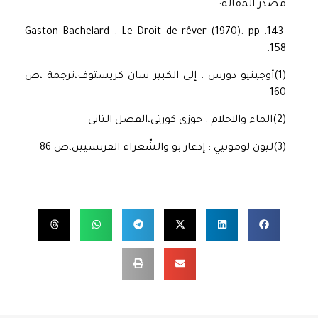
مصدر المقالة:
Gaston Bachelard : Le Droit de rêver (1970). pp :143-
158.
(1)أوجينيو دورس : إلى الكبير سان كريستوف،ترجمة ،ص
160
(2)الماء والاحلام : جوزي كورتي،الفصل الثاني
(3)ليون لومونيي : إدغار بو والشّعراء الفرنسيين،ص 86