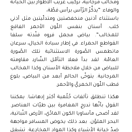
ومخالب مرجانية، تركيب غريب الأطوار بين الخيانة
والوفاء: ”يذكِّرُ الرّأس برأس قطّة،
باستثناء أذنين منخفضتين ومتدلّيتين مثل أذني
كلب. أسنان بنفس اللّون الأحمر الفاقع
للمخالب”. بياض مجمل فروه فنّدته سلفا
القواطع الحمراء. في إطار سيادة الخيال، سرعان
ماتطمس الصّورة الاستثنائية تلك الصّورة
العامّة. لقد بدأ فعلا التأمّل الشّارد مقاومته
للبياض من خلال ملاحظة الأسنان وكذا المخالب
المرجانية. يتوخّى الحالم أبعد من البياض، بلوغ
قطب اللّون الخمريّ والأحمر.
هكذا تنطلق تآلفات حُلُمية أكثر إدهاشا. يمكننا
القول بأنّها تدرج المغامرة بين طيّات العناصر.
لقد أضحى مأساويا الكون المادّي، الأرض النّباتية،
البحر الملوّن. بعد ذلك يخوض المسافر مواجهة
ضدّ خيانة الأشياء وكذا المواد المخادِعة. تشغل