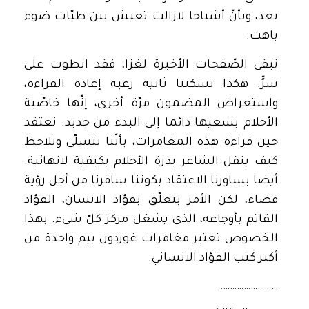
بعد، وبأنّ أشباحا لازالت تعيش بين طيّات ضوء
باهت.
تبقى الصّفحات الأخيرة لغزا، فقد انطوت على
سرٍّ. هكذا تسكننا ثانية رغبة إعادة القراءة،
واستعراض المضمون مرّة أخرى، إنّها خاصّية
الأحلام بسعيها دائما إلى البدء من جديد. نعتقد
حين قراءة هذه المغامرات، بأنّنا نتسلّى ونلاحظ
كيف ينقل الشاعر بذرة الأحلام بكيفية لانهائية.
أيضا يساورنا الاعتقاد بكوننا سافرنا من أجل رؤية
فضاء، لكن الأمر يتعلّق بفؤاد الانسان، الفؤاد
القاتم بأوجاعه، الذي يشغل مركز كلّ شيء. بهذا
الخصوص تعتبر مغامرات غوردون بيم واحدة من
أكبر كتب الفؤاد الانساني.
……………………..