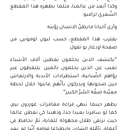
وكذا أبعد من عالمنا، مثلما يظهره هذا المقطع
الشّعري لرامبو:
وأرى أحيانا مايظنّ الانسان رؤيته.
يقترب هذا المقطع، حسب ليون لومونيي من
صفحة لإدغار بو تقول:
”يكتشف الذين يحلمون يقظين آلاف الأشياء
تغيب عن الذين يحلمون نائمين. يلتقطون عبر
رؤاهم الضّبابية، استطرادات الأبدية والارتعاش
حين صحوتها ويدركون بأنّهم عاينوا خلال لحظة
معيّنة ضفّة السّرّ الكبير”.
يظهر حينما ننهي قراءة مغامرات غوردون بيم،
كما لو سافرنا بعيدا جدا، وذهبنا كي نقطن عالما
حيث ترتقي ظلال مجهولة للغاية، ثمّ نحافظ في
أعماق تأمّله الشارد، وانطباعا قوامه أنّنا لم نعد