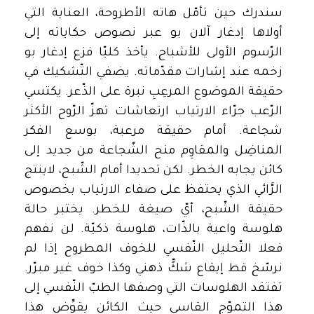
سندرك حين تأمّل هاته الأطروحة، العناية التي
أولاها إدغار آلان بو عبر نصوص حكاياته إلى
الرّسوم الأولى للأشباح. يأخذ كليّا فزع إدغار بو
زخمه عند إشارات مقدّماته. يضفي التّشكيك في
حقيقة الموضوع المرعِبِ نبرة على الذّعر. يكتسي
الرّعب جرّاء الارتياب ارتعاشات تهزّ الرّوح الأكثر
شجاعة. أمام حقيقة مرعبة، بوسع الفكر
المناضِل والمقاوِم منح الشّجاعة من جديد إلى
كائن يجابه الخطر. لكن تحديدا أمام الشّبح، لاينتج
الرَّائي الذي يحتفظ على صفاء الارتياب بخصوص
حقيقة الشّبح، أيّ صيغة للخطر. يختبر حالة
هلوسة واعية بالذّات، هلوسة ذكيّة. لن نفهم
فعلا التّحليل النّفسي للخوف المطروح إذا لم
نرسّخ قط إيقاع شكٍّ ذهني وكذا خوف غير مبرّر.
تفتقد الهلوسات التي وصفها الطبّ النّفسي إلى
هذا التموّج القاسي حيث الكائن يقوِّض هذا