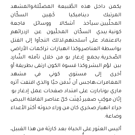
يكمن داخل هذه الطّبيعة المضلّلة،والمشهد
المرتبك ديناميكيا كَمِين السكّان
المحلِّيين.سيأخذ أشكالا ووسائل فاجعة
كونية.يبدي السكّان المحلّيون عن ازدرائهم
بالاعتماد على أسلحتهم،لذلك التجأوا إلى القتل
بواسطة العناصر،وكذا انهيارات تراكمات الأراضي
الصّخرية.يجمع إدغار بو من خلال تأمله الشّارد
بين لؤم البشر وكذا قسوة الكون.ارتقى بطريقة أو
أخرى إلى مستوى كوني في مشهد
المغامرات،هاجس أن تُدفن حيّا والذي اقتفت أثره
ماري بونابارت على امتداد صفحات عمل إدغار بو:
إبّان موكِبٍ صغير دُفِنَت كلّ عناصر القافلة البيض
جراء انهيار صخري كان من وراء حدوثه أكثر الأعداء
وضاعة.
أليس العثور على الحياة بعد كارثة من هذا القبيل،