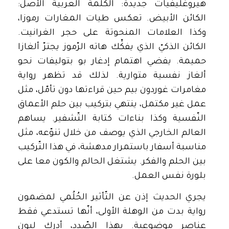
هيروغليفيات جديدة: الكلمة العربية الأصل:
الكائن الأبيض. تعكس طيات المغارات رموزا،
وكذا العلامات المنحوتة على حجر الغرانيت.
الكائن الذكيّ الذي يفكِّك هاته الرّموز يجترّ ألغازا
حميمة. يفضي اهتمام إدغار بو بتوليفات نحو
ألغاز نفسية متوارية. لذلك قد تظهر رواية
مغامرات غوردون بيم حين قراءتها دون تأمّل، مثل
عمل غير مكتمل، ينتهي بتركيب بين حلم الأعماق
النّفسية وكذا بناءات كتابة التّشفير. يساهم
العالم الخارجي الذي يوصف من خلال تنوّعه، مثل
مناسبة أسفار باستمرار مدهشة، في هذا التّركيب
بين الحلم والفكر. يشتغل الحالم والكون معا على
بلورة نفس العمل.
يجري الحديث إذن عن التّأثير الحُلُمي لمضمون
رواية بدت من الوهلة الأولى، أنّها تستدعي فقط
عناصر موضوعية. بهذا الصّدد، أدرك ليون