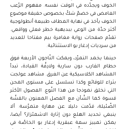
الخوف ويجدّده في الوقت نفسه. مفهوم الرّعب
الغامض في خضمّ شكّ بخصوص حقيقة موضوع
الخوف يأخذ في نهاية المطاف طبيعة أنطولوجية
أكثر حدّة من الوعي ببديهية خطر فعلي وواقعي.
تقدّم صفحات رواية مغامرة بيم مفتاحا للعديد
من سرديات إدغار بو الاستثنائية.
حينما يخمد التمرّد، ويمكث النّاجون الأربعة فوق
حطام القارب دون سارية ولادِفَّة القيادة، تبدأ
المشاهد الكلاسيكية عن الغرق. مشاهد عولجت
بثراء للوقائع وكذا تسلسل على مستوى المحن
التي تخلق نموذجا من هذا النّوع. الفصول الأكثر
قسوة كما الشّأن مع الفصل المعنون بالقشّة
الضّئيلة، قدّمت دليلا عن مهارة متمرّسة: ألا
ينبغي تحديد الهلع دون إثارة الاشمئزاز؟ أيضا،
يمكن تمييز سمة عبقرية إدغار بو الخاصّة في