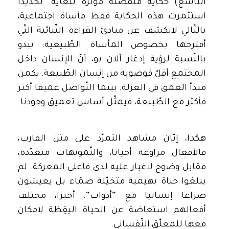
التّاسع) حكاية منفصلة مؤثّرة للغاية. تحديدا
استثمرت هذه الحكاية فقط مأساة اجتماعية،
بالتّالي لاتكشف عن مبادئ القراءة الثّنائية التّي
أقترحها بخصوص المأساة الطّبيعية: يبدو
بالنّسبة لرؤية إدغار آلان بو، أنّ الإنسان داخل
المجتمع أقلّ فوضوية من إنسان الطّبيعة. يكمن
مبدأ العمق في العزلة. بينما التّواصل عميقا أكثر
فأكثر مع الطّبيعة، فيمثّل أساس تعميق وجودنا.
هكذا، إبّان مشاهد التمرّد على متن القارب،
فالأفعال مراوغة أحيانا، والتّمويهات متعدّدة،
مقابل وضوح لاغبار عليه لدى فاعلي المعركة. لم
يبلغوا حياة بهيمية متخيّلة صمّاء بل يعيشون
صراعا إنسانيا مع ”أدوات”. أخيرا، مختلف
أفعالهم استعاضة عن الحياة اليقِظة لامكان
معها للمعلّق النّفساني.