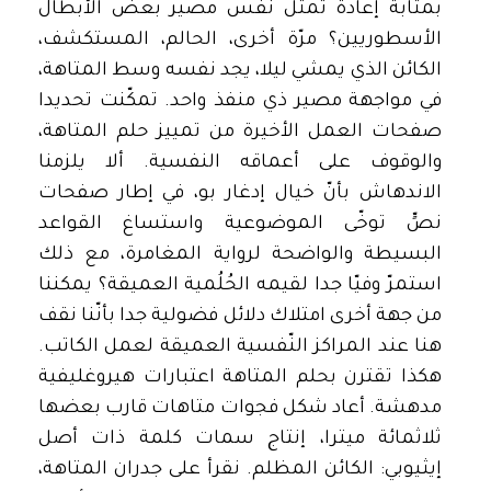
بمثابة إعادة تمثُّل نفس مصير بعض الأبطال
الأسطوريين؟ مرّة أخرى، الحالم، المستكشف،
الكائن الذي يمشي ليلا، يجد نفسه وسط المتاهة،
في مواجهة مصير ذي منفذ واحد. تمكّنت تحديدا
صفحات العمل الأخيرة من تمييز حلم المتاهة،
والوقوف على أعماقه النفسية. ألا يلزمنا
الاندهاش بأنّ خيال إدغار بو، في إطار صفحات
نصٍّ توخّى الموضوعية واستساغ القواعد
البسيطة والواضحة لرواية المغامرة، مع ذلك
استمرّ وفيّا جدا لقيمه الحُلُمية العميقة؟ يمكننا
من جهة أخرى امتلاك دلائل فضولية جدا بأنّنا نقف
هنا عند المراكز النّفسية العميقة لعمل الكاتب.
هكذا تقترن بحلم المتاهة اعتبارات هيروغليفية
مدهشة. أعاد شكل فجوات متاهات قارب بعضها
ثلاثمائة ميترا، إنتاج سمات كلمة ذات أصل
إيثيوبي: الكائن المظلم. نقرأ على جدران المتاهة،