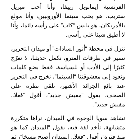
الفرنسية إيمانويل رييفا، وأنا أحب ميريل
ستريب، هو يحب سينما الأوروبيين، وأنا مولع
بالأمريكان، هو يلبس “كاب” على رأسه دائما، وأنا
لا أطيق شيئا على رأسي.
ننزل في محطة “أنور السادات” أو ميدان التحرير،
نسير في طرقات المترو، نكمل حديثنا، لا نعرّج
كثيرًا إلى الأدب أو للسياسة، فقط بضع كلمات
ونعود إلى معشوقتنا “السينما”، نخرج في التحرير
عند بائع الجرائد الأشهر، نلقي نظرة على
الصحف، يقول “مفيش جديد”، أقول “فعلا..
مفيش جديد”.
نشاهد سويا الوجوه في الميدان، نراها متكررة
متشابهة، نأخذ لفة فيه، يقول “الميدان كما هو
منذ فترة”، أقول “فعلا.. الميدان أصبح مسخا”، ثم