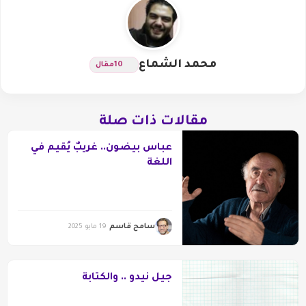
محمد الشماع
10
مقال
مقالات ذات صلة
عباس بيضون.. غريبٌ يُقيم في
اللغة
سامح قاسم
19 مايو 2025
جيل نيدو .. والكتابة