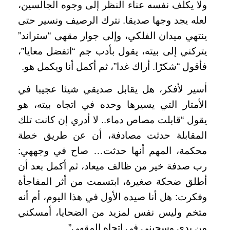
ولا يكلف نفسه عناء النظر إلى وجوه الجالسين،
لعله يجد وجها صديقا. نترك الرصيف ونسير حتى
ينتهي ميدان الفلكي، وإلى جوار مقهى “ستراند”
يتركني إلى بيته، يقول بأدب جم “اتفضل معايا”،
فأقول “شكرًا. أراك غدا”، ثم أكمل أنا ويكمل هو.
أسير لأفكر، هل يقابل صديقي شيئا عجيبا في
الأمتار التي يسيرها وحده في اتجاه بيته، هو
يقول “قابلت مصاص دماء.. لا أدري إن كانت تلك
المقابلة حدثت مصادفة، أن عن طريق خطة
محكمة، المهم أنها حدثت… صاح في وجههي:
رب صدفة خير من ظالف ميعاد، ثم أكمل بعد أن
أطلق ضحكة صغيرة، ابتسمت من أثر المفاجأة
وفكرت: هل أنا صيده الأول في هذا اليوم، أم أنه
متخم وليس نفس لمزيد من الضحايا، أمسكني
من يدي وسحبني في اتجاه المقهى”.