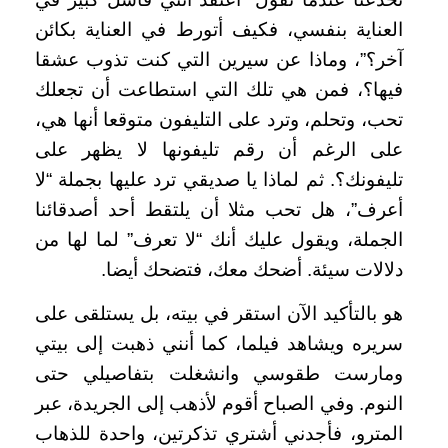
العناية بنفسي، فكيف أتورط في العناية بكائن
آخر؟”، وماذا عن سيرين التي كنت تذوب عشقا
فيها؟، فمن هي تلك التي استطاعت أن تجعلك
تحب، وتحلم، وترد على التليفون متوقعا أنها هي،
على الرغم أن رقم تليفونها لا يظهر على
تليفونك؟. ثم لماذا يا صديقي ترد عليها بجملة “لا
أعرف”، هل تحب مثلا أن يلتقط أحد أصدقائنا
الجملة، ويقول عليك أنك “لا تعرف” لما لها من
دلالات سيئة. أضحك معك، فتضحك أيضا.
هو بالتأكيد الآن استقر في بيته، بل يستلقى على
سريره ويشاهد فيلما، كما أنني ذهبت إلى بيتي
ومارست طقوسي وانشغلت بتفاصيلي حتى
النوم. وفي الصباح أقوم لأذهب إلى الجريدة، عبر
المترو، فأجدني أشتري تذكرتين، واحدة للذهاب