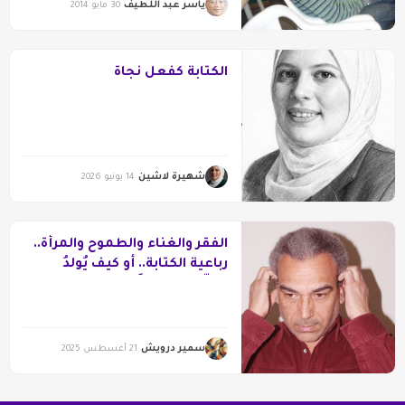
ياسر عبد اللطيف
30 مايو 2014
الكتابة كفعل نجاة
شهيرة لاشين
14 يونيو 2026
الفقر والغناء والطموح والمرأة..
رباعية الكتابة.. أو كيف يُولدُ
الشِّعرَ مع الشَّاعرِ في لحظة
فارقة؟
سمير درويش
21 أغسطس 2025