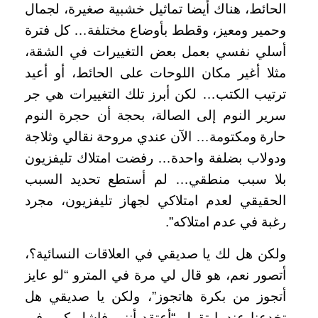
الحائط، هناك أيضا تماثيل خشبية صغيرة، لجمال
وحمير ومعيز، وقطط بأوضاع مختلفة… كل فترة
أسلي نفسي بعمل بعض التغييرات في الشقة،
مثلا أغير مكان اللوحات على الحائط، أو أعيد
ترتيب الكتب… لكن أبرز تلك التغييرات هي جر
سرير النوم إلى الصالة، بحجة أن حجرة النوم
حارة ومكتومة… الآن عندي مروحة نقالي وثلاجة
ودولاب بضلفة واحدة… رفضت امتلاك تليفزيون
بلا سبب منطقي… لم أستطع تحديد السبب
الحقيقي لعدم امتلاكي لجهاز تليفزيون، مجرد
رغبة في عدم امتلاكه”.
ولكن هل لك يا صديقي في العلاقات النسائية؟،
أتصور نعم، هو قال لي مرة في المترو “لو عايز
أتجوز من بكرة هاتجوز”، ولكن يا صديقي هل
تخدعنا عندما تقول “أعتقد أنني فاشل كبير في