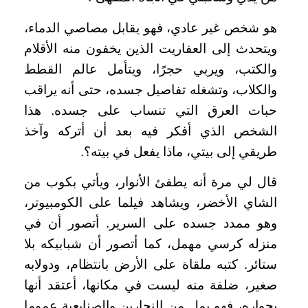
هو شخص غير عادي، فهو يقابل مصاصي الدماء،
ويتحدث إلى العفاريت الذين يخفون منه الأقلام
والكتب، ويربي حجرًا، ويتأمل عالم القطط
والكلاب، وتشغله تفاصيل جسده، حتى أنه يراقب
حبات العرق التي تنساب على جسده. هذا
الشخص الذي أفكر فيه بعد أن أتركه وآخذ
طريقي إلى بيتي، ماذا يفعل في بيته؟.
قال لي مرة أنه يطفئ الأنوار، ويأتي بكوب من
الشاي الأخضر، ويشاهد فيلما على الكومبيوتر،
وهو ممدد جسده على السرير. أتصور أن في
منزله كرسي مهمل، كما أتصور أن شبابيكه بلا
ستائر. كتبه ملقاة على الأرض بانتظام، ودولابه
صغير، ضلفة منه ليست في مكانها، أعتقد أنها
بجواره، فهو يمل من النجارين والصنايعية عموما