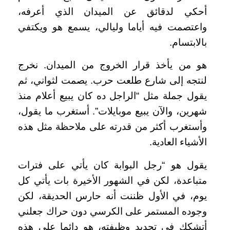
أحكي لدقائق عن الميدان الذي أعرفه،
واعتصمت فيه أياما وليالي، يسمع هو ويكتفي
بالابتسام.
هو من يأخذ قرار الخروج من الميدان. نخرج
لنتجه إلى شارع طلعت حرب. يصمت لثواني، ثم
يقول جملة مثل “الراجل ده كان يبيع أعلام منذ
شهرين، والآن يبيع موبايلات”. أستغرب ما يقول،
وأستغرب أكثر من قدرته على ملاحظة مثل هذه
الأشياء العادية.
يقول هو “رجل البوابة كان يأتي على فترات
متباعدة، لكن في الشهور الأخيرة بات يأتي كل
يوم، في الأول ظننت أنه حارس الحديقة، لكن
وجوده المستمر على الكرسي دون حراك جعلني
أتشكك في تحديد وظيفته، هو دائما على هذه