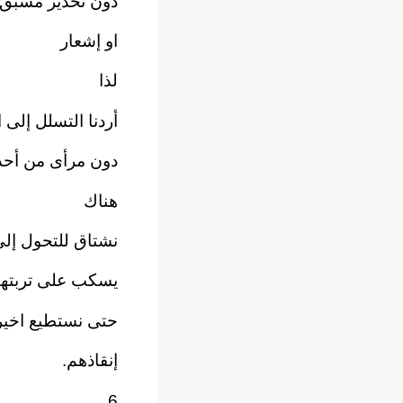
دون تحذير مسبق
او إشعار
لذا
أردنا التسلل إلى ا
دون مرأى من أحد
هناك
نشتاق للتحول إلى
يسكب على تربته
حتى نستطيع اخير
إنقاذهم.
6