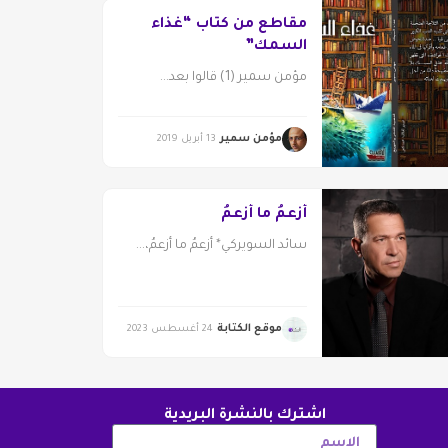
مقاطع من كتاب “غذاء
السمك”
مؤمن سمير (1) قالوا بعد...
مؤمن سمير
13 أبريل 2019
أَزعمُ ما أزعمُ
سائد السويركي* أَزعمُ ما أزعمُ،...
موقع الكتابة
24 أغسطس 2023
اشترك بالنشرة البريدية