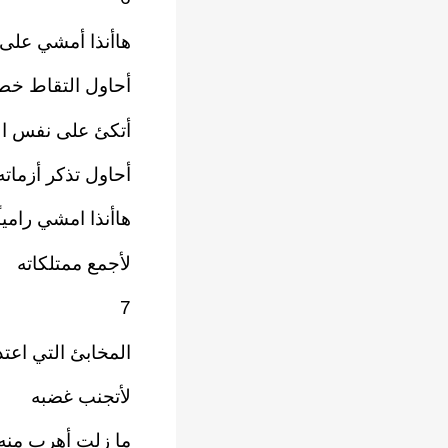
هاأنذا أمشي على
أحاول التقاط خطو
أتكئ على نفس الج
أحاول تذكر أزماته
هاأنذا امشي راميا
لأجمع ممتلكاته
7
المخابئ التي اعتد
لأتجنب غضبه
ما زلت أهرب منه إ