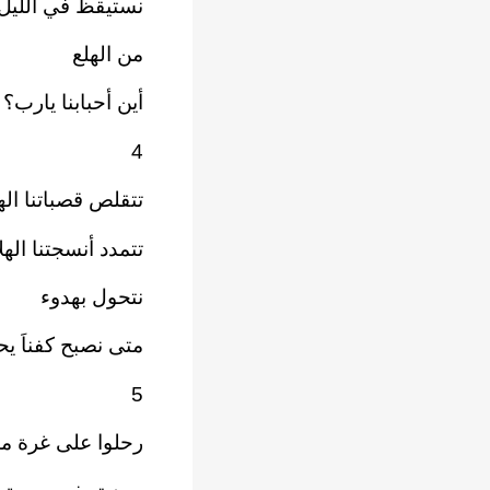
نستيقظ في الليل
من الهلع
أين أحبابنا يارب؟
4
تتقلص قصباتنا اله
تتمدد أنسجتنا الهل
نتحول بهدوء
متى نصبح كفناَ ي
5
رحلوا على غرة من