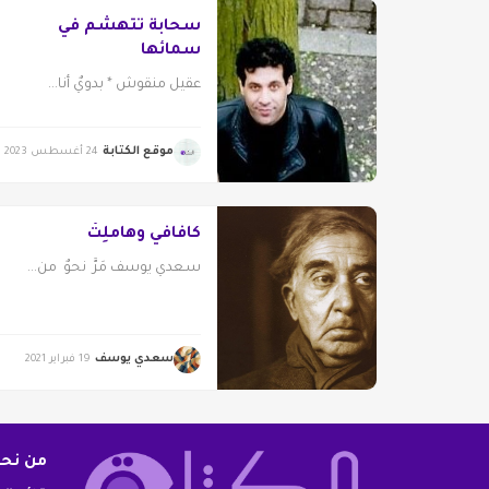
سحابة تتهشم في
سمائها
عقيل منقوش * بدويٌ أنا...
موقع الكتابة
24 أغسطس 2023
كافافي وهاملِتْ
سـعدي يوسف مَرَّ نحوٌ من...
سعدي يوسف
19 فبراير 2021
من نح