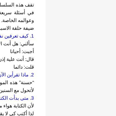
تقف هذه السلسلة 
في أسئلة سريعة 
وعوالمه الخاصة.
ضيفة حلقة الاسبو
1. كيف تعرفين نفسك للقراء في سطرين؟
سألني: هل أنت ال
أجبت: أحيانا
قال: أنت علية إذن
قلت: دائما
2. ماذا تقرأين الآن؟ وما هو أجمل كتاب قرأته؟
“حسنة” هذه المو
لأتحول مع السنين 
3. متى بدأت الكتابة؟ ولماذا تكتبين؟
لأن الكتابة هواء
لذا أكتب كي لا ي