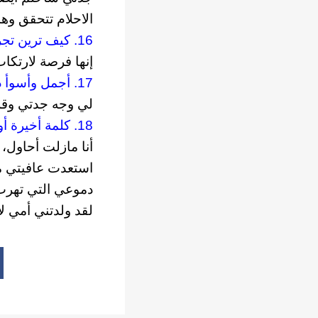
الاحلام تتحقق وه
16. كيف ترين تجربة النشر في مواقع التواصل الاجتماعي؟
إنها فرصة لارتكاب
17. أجمل وأسوأ ذكرى في حياتك؟
لي وجه جدتي وقل
18. كلمة أخيرة أو شيء ترغبين الحديث عنه؟
أنا مازلت أحاول،
استعدت عافيتي 
دموعي التي تهرب 
لقد ولدتني أمي ل