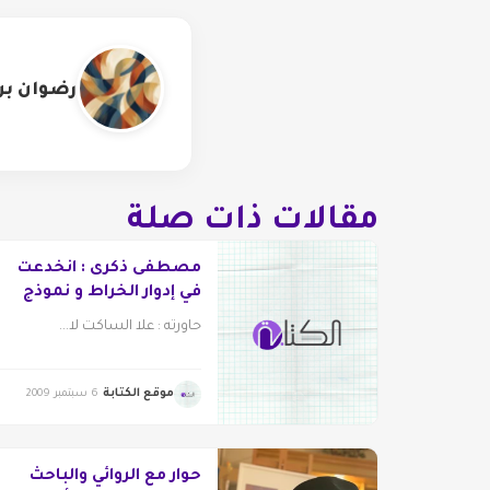
رضوان بن
مقالات ذات صلة
مصطفى ذكرى : انخدعت
في إدوار الخراط و نموذج
علاء الأسواني يدل على
حاورته : علا الساكت لا...
تدني الذوق العام
موقع الكتابة
6 سبتمبر 2009
حوار مع الروائي والباحث