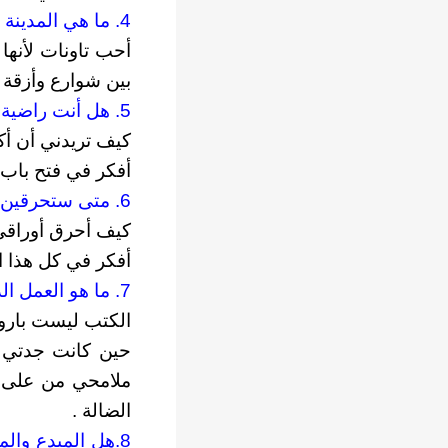
4. ما هي المدينة التي تسكنك ويجتاحك الحنين إلى التسكع في أزقتها وبين دروبها؟
أحب تاونات لأنها
بين شوارع وأزقة 
5. هل أنت راضية على إنتاجاتك وما هي أعمالك المقبلة؟
كيف تريدني أن أ
أفكر في فتح باب 
6. متى ستحرقين أوراقك الإبداعية وتعتزلين الكتابة؟
كيف أحرق أوراقي 
أفكر في كل هذا ا
7. ما هو العمل الذي تمنيت أن تكون كاتبته؟ وهل لك طقوس ما خاصة للكتابة؟
الكتب ليست باروك
حين كانت جدتي 
ملامحي من على ا
الضالة .
8.هل المبدع وال