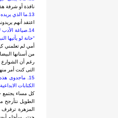
نافذة أو شرفة هذ
13.ما الذي يريده الناس تحديدا من الشاعر؟
اعتقد أنهم يريدو
14.صياغة الأدب
“حانة لو يأتيها 
أمي لم تعلمني كيف
من أسنانها البيضاء
رغم أن الشوارع ك
التى كنت أمر منها
15. ماجدوى هذه
الكتابات الابداعي
كل مساء يجتمع ج
الطويل نتأرجح م
المزهرة ترفرف 
جدتي سأحلم أيضا