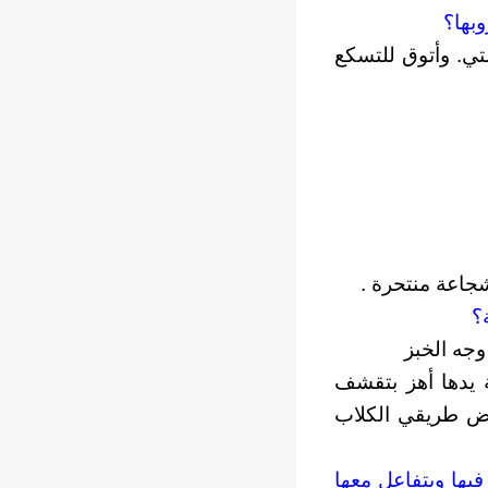
لتي. وأتوق للتسكع
جاعة منتحرة .
وجه الخبز
يدها أهز بتقشف
رض طريقي الكلاب
يها ويتفاعل معها