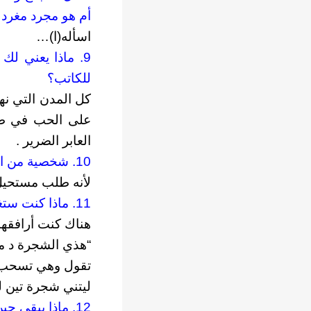
أم هو مجرد مغرد
اسأله(ا)…
9. ماذا يعني لك
للكاتب؟
كل المدن التي نهج
على الحب في طوا
العابر الضرير .
10. شخصية من الماضي ترغبين لقاءها ولماذا؟
لأنه طلب مستحيل
11. ماذا كنت ستغيرين في حياتك لو أتيحت لك فرصة البدء من جديد ولماذا؟
هناك كنت أرافقه
“هذي الشجرة د ما
تقول وهي تسحب غ
ليتني شجرة تين 
12. ماذا يبقى حين نفقد الأشياء؟ الذكريات أم الفراغ؟