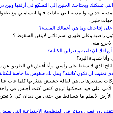
 مدينة جدتي، والمدينة التي تبادلت فيها ابتسامتي مع طفو
جهات قلبي.
كون راضية وعلى ظهري اسم ثلاثي لايتقن السقوط.؟
لأخرج منه.
وأنا شديدة البرد؟
لثلج الذي لايسقط على رأسي، وأنا أفتش في الطريق عن ش
ات نستعيرها بل هي لفافة حشيش نتدثر بها كلما غاب عنا 
لأمي على قيد ضحكتها تروي كتفي كنت أجلس في راحة 
لأرض لألملم ما يتساقط من جثتي من ديدان كي لا تعت
مثقف دور فعلي ومؤثر في المنظومة الاجتماعية التي يعيش ف