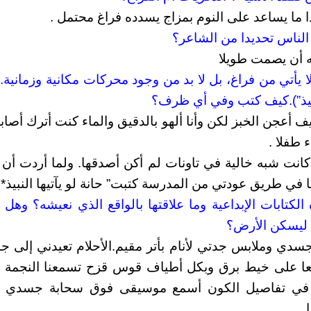
ا ما يساعد على النوم بمزاج يسدده فراغ محتمل .
نه أن يصمت طويلا
 لا يأتي من فراغ، بل لا بد من وجود محركات مكانية وزمانية. 
النبيذ”).كيف كتب وفي أي ظرف؟
 أعجن الخبز لكن وأنا ألهو بالدقيق والماء كنت أترك أصاب
 طفلا .
انت شبه خالية في تاونات لم أكن أصدقها. ولما أردت أن أ
 في طريق عودتي من المدرسة كتبت” حانة لو يآتيها النبيذ*
 الكتابات الإبداعية وما علاقتها بالواقع الذي نعيشه؟ وهل 
ة ليسكن الأرض؟
سدي وملابس جدتي لأنام بأتر مقيم.الأحلام تعيدني إلى 
عا على خيط برق وبكل أطياف قوس قزح تسمعنا النجمة ا
في تفاصيل الكون أسمع موسيقى فوق سحابة جسدي ب