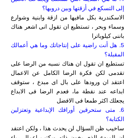
إلى التسكع في أزقتها وبين دروبها؟
الاسكندرية بكل مافيها من ازقة وابنية وشوارع
وسماء وبحر ، تستطيع ان تقول انى اشعر هناك
باننى كيلوباترا
5. هل أنت راضية على إنتاجاتك وما هي أعمالك
المقبلة؟
تستطيع ان تقول ان هناك نسبه من الرضا على
تقدمى لكن فكرة الرضا الكامل عن الاعمال
اعتقد ان ورودها على بال اى مبدع ، ستوقف
ابداعه عند نقطة ما، فعدم الرضا فى الابداع
يجعلك اكثر طمعا فى الافضل
6. متى ستحرقين أوراقك الإبداعية وتعتزلين
الكتابة؟
ساخيب ظن السؤال لن يحدث هذا ، ولكن اعتقد
ان المبدع الذى يخون ذاته ويكتب اعمال رياء