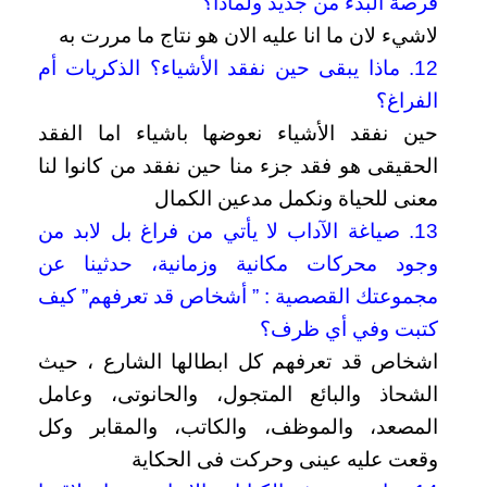
فرصة البدء من جديد ولماذا؟
لاشيء لان ما انا عليه الان هو نتاج ما مررت به
12. ماذا يبقى حين نفقد الأشياء؟ الذكريات أم
الفراغ؟
حين نفقد الأشياء نعوضها باشياء اما الفقد
الحقيقى هو فقد جزء منا حين نفقد من كانوا لنا
معنى للحياة ونكمل مدعين الكمال
13. صياغة الآداب لا يأتي من فراغ بل لابد من
وجود محركات مكانية وزمانية، حدثينا عن
مجموعتك القصصية : ” أشخاص قد تعرفهم” كيف
كتبت وفي أي ظرف؟
اشخاص قد تعرفهم كل ابطالها الشارع ، حيث
الشحاذ والبائع المتجول، والحانوتى، وعامل
المصعد، والموظف، والكاتب، والمقابر وكل
وقعت عليه عينى وحركت فى الحكاية