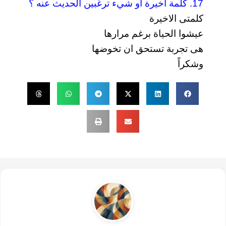
17. كلمة أخيرة او شيء ترغبين الحديث عنه ؟
كلمتى الاخيرة
عيشوا الحياة برغم مرارها
هى تجربة تستحق ان تخوضها
وشكراً