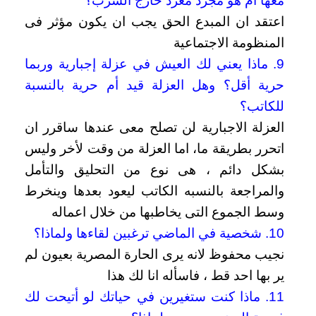
معها أم هو مجرد مغرد خارج السرب؟
اعتقد ان المبدع الحق يجب ان يكون مؤثر فى
المنظومة الاجتماعية
9. ماذا يعني لك العيش في عزلة إجبارية وربما
حرية أقل؟ وهل العزلة قيد أم حرية بالنسبة
للكاتب؟
العزلة الاجبارية لن تصلح معى عندها ساقرر ان
اتحرر بطريقة ما، اما العزلة من وقت لأخر وليس
بشكل دائم ، هى نوع من التحليق والتأمل
والمراجعة بالنسبه الكاتب ليعود بعدها وينخرط
وسط الجموع التى يخاطبها من خلال اعماله
10. شخصية في الماضي ترغبين لقاءها ولماذا؟
نجيب محفوظ لانه يرى الحارة المصرية بعيون لم
ير بها احد قط ، فاسأله انا لك هذا
11. ماذا كنت ستغيرين في حياتك لو أتيحت لك