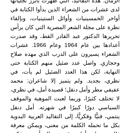
الزمان. هذه التقاليد، التي ظهرت بأبرز تجلياتها
لدى عشرات من الشعراء الذين بدأوا الكتابة في
أواخر الخمسينيات وأوائل الستينيات، وبإلقاء
نظرة على مجلة الشعر المصرية التي كان يرأس
تحريرها الدكتور عبد القادر القط، وقد صدرت
أعدادها بين عام 1964 وعام 1966. عشرات
الشعراء يسيرون على الدرب الذي مهده صلاح
وحجازي. واصل عدد ضئيل منهم الكتابة حتى
النهاية، لكن هذا العدد الضئيل لم يأت، في
نظري، بجديد. ولم يتميز إلا شاعران: محمد
عفيفي مطر وأمل دنقل؛ قصيدة أمل، في نظري،
لا تختلف كثيرًا، وربما لعبت الموهبة والموقف
السياسي دورًا كبيرًا في شهرته. أمل دنقل
ينتمي، فنيًّا وفكريًّا، إلى التقاليد العربية البدوية
بكل ما تحمله الكلمة من معنى، ويمكن معرفة