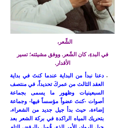
الشِّعر،
في البدءِ، كان الشّعر. ووفق مشيئته؛ تسير
الأقدار.
دعنا نبدأ من البداية عندما كنتَ في بداية
العقد الثالث من عمركَ تحديداً، في منتصف
السبعينيات وظهور ما يسمى بجماعة
أصوات -كنتَ عضواً مؤسساً فيها- وجماعة
إضاءة، حيث بدأ جيل جديد من الشعراء،
بتحريك المياه الراكدة في بركة الشعر بعد
جيل الرواد، الأمر الذي قُوبل بالرفض التام