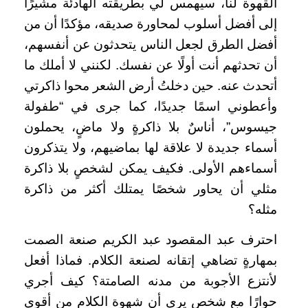
القهوة لنا، سيهمس لي بطريقته الهادئة مشيرًا
إلى أفضل أسلوب لمحاورة صديقه، مؤكدًا أن من
أفضل الطرق لجعل الناس يتحدثون عن أنفسهم،
أن تحدثهم أنت أولًا عن نفسك. لكنني لا أملك ما
أتحدث عنه. حين دخلتُ أرض الشعر محوا ذاكرتي
وأعطوني اسمًا جديدًا، كما جرى في “طفولة
جيسوس”، أناسٌ بلا ذاكرةٍ ولا ماضٍ، يحملون
أسماء جديدة لا علاقة لها بماضيهم، ولا يتذكرون
أسماءهم الأولى. فكيف يمكن لشخصٍ بلا ذاكرة
مثلي أن يحاور شخصًا يمتلك أكثر من ذاكرة
مثله؟
احترف عبد المقصود عبد الكريم صنعة الصمت
بمهارةٍ تضاهي إتقانه لصنعة الكلام. فماذا أفعل
لأنتزع الأجوبة من مدنه الصامتة؟ كيف أجري
حوارًا مع شخص يرى أن شهوة الكلام من أقوى