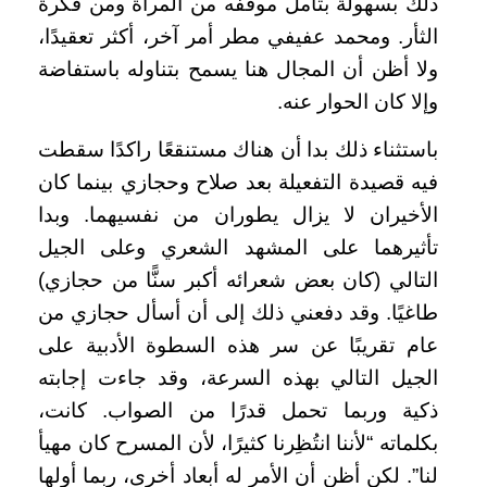
ذلك بسهولة بتأمل موقفه من المرأة ومن فكرة
الثأر. ومحمد عفيفي مطر أمر آخر، أكثر تعقيدًا،
ولا أظن أن المجال هنا يسمح بتناوله باستفاضة
وإلا كان الحوار عنه.
باستثناء ذلك بدا أن هناك مستنقعًا راكدًا سقطت
فيه قصيدة التفعيلة بعد صلاح وحجازي بينما كان
الأخيران لا يزال يطوران من نفسيهما. وبدا
تأثيرهما على المشهد الشعري وعلى الجيل
التالي (كان بعض شعرائه أكبر سنًّا من حجازي)
طاغيًا. وقد دفعني ذلك إلى أن أسأل حجازي من
عام تقريبًا عن سر هذه السطوة الأدبية على
الجيل التالي بهذه السرعة، وقد جاءت إجابته
ذكية وربما تحمل قدرًا من الصواب. كانت،
بكلماته “لأننا انتُظِرنا كثيرًا، لأن المسرح كان مهيأ
لنا”. لكن أظن أن الأمر له أبعاد أخرى، ربما أولها