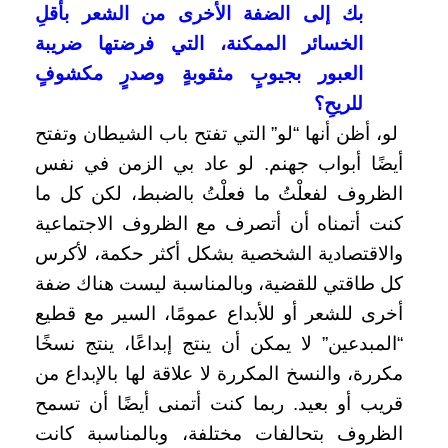
بك إلى الضفة الأخرى من الشعر بأقلِ
الخسائر الممكنة، التي فرضتها ضريبة
العبور بجيوبٍ مثقوبةٍ وصدرٍ مكشوفٍ
للريحِ؟
لو، أظن أنها “لو” التي تفتح باب الشيطان وتفتح
أيضًا أبواب جهنم. لو عاد بي الزمن في نفس
الظروف لفعلْتُ ما فعلْتُ بالضبط، لكن كل ما
كنت أتمناه أن أتصرف مع الظروف الاجتماعية
والاقتصادية الشخصية بشكل أكثر حكمة، لأكرس
كل طاقتي للقضية، وبالمناسبة ليست هناك ضفة
أخرى للشعر أو للأبداع عمومًا، السير مع قطيع
“المبدعين” لا يمكن أن ينتج إبداعًا، ينتج نسخًا
مكررة، والنسخ المكررة لا علاقة لها بالإبداع من
قريب أو بعيد. ربما كنت أتمنى أيضًا أن تسمح
الظروف بتحالفات مختلفة، وبالمناسبة كانت