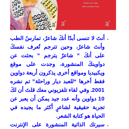
أنتَ لا تنسى أبدًا أنكَ شاعرٌ، تمارسُ الطب
وأنتَ شاعرٌ، وحين تترجم تُعرف نفسكَ
على أنكَ ” شاعرٌ يترجم ” بحثت عن
دواوينكَ المنشورة، وجدت على موقع
ويكبيديا ومواقع أخرى يذكرون أربعة دواوين
فقط أخرها “للعبد ديار وراحلة” تم نشره
2001. وفي لقاء تلفزيوني معك قلتَ أن لكَ
10 دواوين وأنه عدد جيد يمكن أن يعبر عن
تجربة حقيقية لشاعرٍ أكثر ما يجيده في
الحياة هو كتابة الشعر.
سيرتك الذاتية المنشورة على الإنترنت