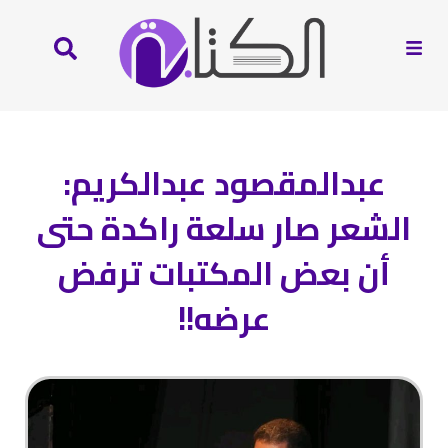
عبدالمقصود عبدالكريم:
الشعر صار سلعة راكدة حتى
أن بعض المكتبات ترفض
عرضه!!