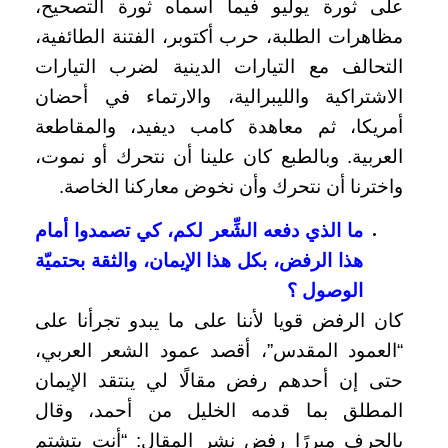
على ثورة يوليو فيما أسماه ثورة التصحيح،
مظاهرات الطلبة، حرب أكتوبر، الفتنة الطائفية،
التحالف مع التيارات الدينية لضرب التيارات
الاشتراكية والليبرالية، والارتماء في أحضان
أمريكا، ثم معاهدة كامب ديفيد، والمقاطعة
العربية. وبالطبع كان علينا أن نتحرك أو نموت،
واخترنا أن نتحرك وأن نخوض معاركنا الخاصة.
ما الذي دفعه الشِّعر لكم، كي تصمدوا أمام
هذا الرفض، بكل هذا الإيمان، والثقة بحتميّة
الوصول ؟
كان الرفض قويا لأننا على ما يبدو تجرأنا على
“العمود المقدس”، أقصد عمود الشعر العربي،
حتى إن أحدهم رفض مقالًا لي ينتقد الإيمان
المطلق بما قدمه الخليل من أحمد، وقال
بالحرف مبررًا رفض نشر المقال: “أنت بتشتم