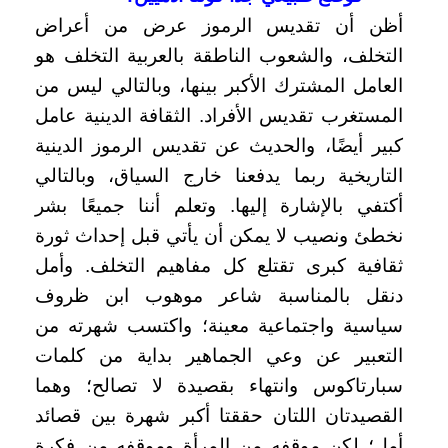
أظن أن تقديس الرموز عرض من أعراض
التخلف، والشعوب الناطقة بالعربية التخلف هو
العامل المشترك الأكبر بينها، وبالتالي ليس من
المستغرب تقديس الأفراد. الثقافة الدينية عامل
كبير أيضًا، والحديث عن تقديس الرموز الدينية
التاريخية ربما يدفعنا خارج السياق، وبالتالي
أكتفي بالإشارة إليها. وتعلم أننا جميعًا بشر
نخطئ ونصيب لا يمكن أن يأتي قبل إحداث ثورة
ثقافية كبرى تقتلع كل مفاهيم التخلف. وأمل
دنقل بالمناسبة شاعر موهوب ابن ظروف
سياسية واجتماعية معينة؛ واكتسب شهرته من
التعبير عن وعي الجماهير بداية من كلمات
سبارتاكوس وانتهاء بقصيدة لا تصالح؛ وهما
القصيدتان اللتان حققتا أكبر شهرة بين قصائد
أمل؛ لكن موقفه من المرأة وموقفه من فكرة