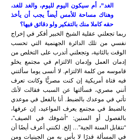
الغد”، أم سيكون اليوم لليوم، والغد للغد،
وهناك مساحة للأمس أيضاً يجب أن يأخذ
حقه كاملا منك بالتفكير ولو دقائق فيها؟
ربما تجعلني عقلية الشيخ الخبير أفكر في إخراج
نفسي من تلك الدائرة الجهنمية التي تحسب
الوقت بالثانية، وتجعلني أتدرب على التخلص من
إدمان العمل وإدمان الالتزام في مجتمع يخلو
قاموسه من كلمة الالتزام. لا أنسى يوما سألتني
فيه فتاة أمريكية إن كنت مصريًّا وكانت تعرف
أنني مصري، فسألتها عن السبب فقالت لأنك
تأتي في موعدك بالضبط. أنا بالفعل في موعدي
بالضبط في مجتمع يعرف المواعيد، إن عرفها،
بالفصول أو السنين: “أشوفك في الصيف”،
“نتقابل السنة الجية”… إلخ. لكنني أعرف أيضًا أن
في المسألة قدرًا لا بأس به من الجينيات ومن