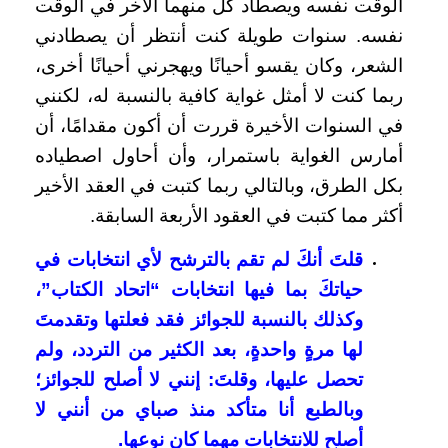
الوقت نفسه ويصطاد كل منهما الآخر في الوقت
نفسه. سنوات طويلة كنت أنتظر أن يصطادني
الشعر، وكان يقسو أحيانًا ويهجرني أحيانًا أخرى،
ربما كنت لا أمثل غواية كافية بالنسبة له، لكنني
في السنوات الأخيرة قررت أن أكون مقدامًا، أن
أمارس الغواية باستمرار، وأن أحاول اصطياده
بكل الطرق، وبالتالي ربما كتبت في العقد الأخير
أكثر مما كتبت في العقود الأربعة السابقة.
قلتَ أنكَ لم تقم بالترشح لأي انتخابات في
حياتكَ بما فيها انتخابات “اتحاد الكتاب”،
وكذلك بالنسبة للجوائز فقد فعلتها وتقدمتَ
لها مرةٍ واحدةٍ، بعد الكثير من التردد، ولم
تحصل عليها، وقلتَ: إنني لا أصلح للجوائز؛
وبالطبع أنا متأكد منذ صباي من أنني لا
أصلح للانتخابات مهما كان نوعها.