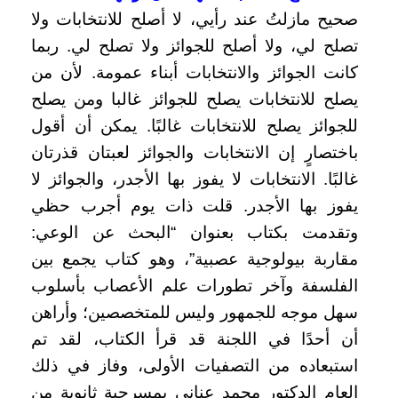
صحيح مازلتُ عند رأيي، لا أصلح للانتخابات ولا
تصلح لي، ولا أصلح للجوائز ولا تصلح لي. ربما
كانت الجوائز والانتخابات أبناء عمومة. لأن من
يصلح للانتخابات يصلح للجوائز غالبا ومن يصلح
للجوائز يصلح للانتخابات غالبًا. يمكن أن أقول
باختصارٍ إن الانتخابات والجوائز لعبتان قذرتان
غالبًا. الانتخابات لا يفوز بها الأجدر، والجوائز لا
يفوز بها الأجدر. قلت ذات يوم أجرب حظي
وتقدمت بكتاب بعنوان “البحث عن الوعي:
مقاربة بيولوجية عصبية”، وهو كتاب يجمع بين
الفلسفة وآخر تطورات علم الأعصاب بأسلوب
سهل موجه للجمهور وليس للمتخصصين؛ وأراهن
أن أحدًا في اللجنة قد قرأ الكتاب، لقد تم
استبعاده من التصفيات الأولى، وفاز في ذلك
العام الدكتور محمد عناني بمسرحية ثانوية من