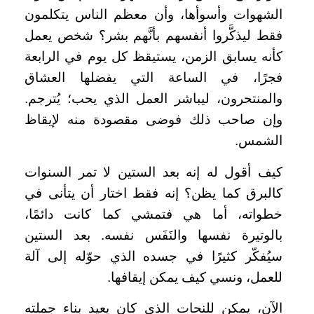
الشهوات وأسوأها، وأن معظم الناس يتكلمون
فقط ليذكَّروا أنفسهم بأنَّهم بشر؟ شخص يعمل
كأنه يسابق الزمن، يستيقظ كل يوم في الرابعة
فجرًا، في الساعة التي يفضلها العشاق
والمنتحرون، ليباشر العمل الذي يحب؛ يُترجم.
وإن صاحب ذلك فوضى مقصودة منه لإيقاظ
الشمس.
كيف أقول له إنه بعد الستين لا تمر السنوات
كالبرق كما يظن؟ إنه فقط اختار أن يتأنى في
خطواته، أما هي فتمشي كما كانت دائمًا،
بالوتيرة نفسها والنَفَس نفسه. بعد الستين
سيُفكّر كثيرًا في جسده الذي حوّله إلى آلة
للعمل، ونسي كيف يمكن إيقافها.
الآن، يمكن للنحات الذي كان يعيد بناء جملته