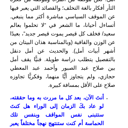
الثأر أفكار بالغة التخلف؛ والقصائد التي يعبر فيها
عن الموقف السياسي مباشرة أكثر مما ينبغي.
أتساءل أحيانا، ما الشعر في “لا تحلموا بعالم
سعيد/ فخلف كل قيصر يموت قيصر جديد”، بعيدًا
عن الوزن والقافية (وبالمناسبة هذان البيتان من
أشهر أبيات أمل). والحديث عن أمل دنقل
بالتفصيل يتطلب دراسة طويلة. فنيًّا يقف أمل
بين صلاح عبد الصبور وأحمد عبد المعطي
حجازي، ولم يتجاوز أيًّا منهما، وفكريًّا تجاوزه
صلاح على الأقل بمسافة كبيرة.
أنتَ الآن، بعد كل ما مررت به وما حققته،
لو عاد بكَ الزمان إلى الوراء هل كنتَ
ستتبنى نفس المواقف وبنفس تلك
الحماسة أم كنت ستنتهج نهجاً مختلفاً يعبر