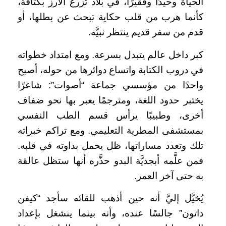
الحياة وحيدًا وفقيرًا، في بلاد تزرع الأرز بكثافة،
كأنما هرب من قلب حكاية تبحث عن بطلها، أو
قدم من سفر قديم ينتظر نبيَّه.
كبر داخل عالم يتبدل بسرعة. ومع امتداد خطواته
في دروب الكتابة واتساع دوائرها من حوله، أصبح
واحدًا من مؤسسي جماعة “أصوات”: شاعرًا
يختبر حدود اللغة، ومترجمًا يعبر بها نحو ضفاف
أخرى، وطبيبًا يرأس قسم الطب النفسي
بمستشفى المطرية التعليمي. ومع تراكم خبراته
تلك وتعدد مساراتها، ظل يحمل بداوته في قلبه.
فمن علَّمه أبجديَّة البدو حذَّره أنها ستظل عالقة
به حتى آخر العمر.
يُخيَّل إليَّ أنه حين أذهب للقائه سأجد “كيفن
داتون” جالسًا عنده، وأنه بينما ينشغل بإعداد