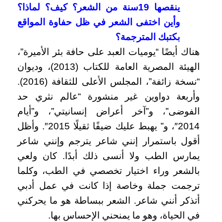
ينقصها 19سنة من الشعر؟ كيف؟ لماذا؟
وأين اختفى الشعر في ظل حفاوة المواقع
بكتبك المترجمة؟
هناك أيضًا “يوميات العبد على حافة بئر الأميرة”،
الهيئة المصرية العامة للكتاب (2013)، وديوان
“نسخة زائفة”، المجلس الأعلى للثقافة (2016).
وأربعة دواوين غير منشورة “عالم نثري حد
الفوضى”، و”آخر أعراض إنسانيتي”، و”أيام
2014″، و” يهبط عليك ضيفًا ثقيلًا 2015″. وأظل
أقول باستمرار إنني شاعر يترجم وإنني شاعر
يمارس الطب ولا أنسى ذلك أبدًا. كان ولعي
بالشعر وراء اختيار تخصصي في الطب، وكلما
ترجمت جملة وخاصة إذا كانت في عمل أدبي
أتذكر أنني شاعر. الشعر ببساطة هو ما يحركني
في الحياة، وهو ما يمنحني الإحساس بها.