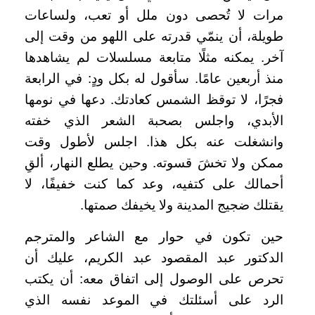
مرات لا تُحصى دون ملل أو تعب، ولساعات
طويلة، أن ينمّي قدرته على اللهو من وقت إلى
آخر. يمكنه مثلًا متابعة مسلسلات لم يشاهدها
منذ أربعين عامًا. سأقول له بكل ودٍ: في الرابعة
فجرًا، لا توقظ الشمس كعادتك. دعها في نومها
الأبدي، واجلس بصحبة الشعر الذي خفته
وانشغلت عنه بكل هذا. اجلس لأطول وقت
ممكن ولا تخشَ قسوته. وحين يطلع النهار، ألقِ
أحمالك على كتفيه، وعد كما كنت خفيفًا، لا
يقتلك ضجيج المدينة ولا يخيفك صمتها.
حين تكون في حوار مع الشاعر والمترجم
الدكتور عبد المقصود عبد الكريم، عليك أن
تحرص على الوصول إلى اتفاق معه: أن يكتب
الرد على أسئلتك في الموعد نفسه الذي