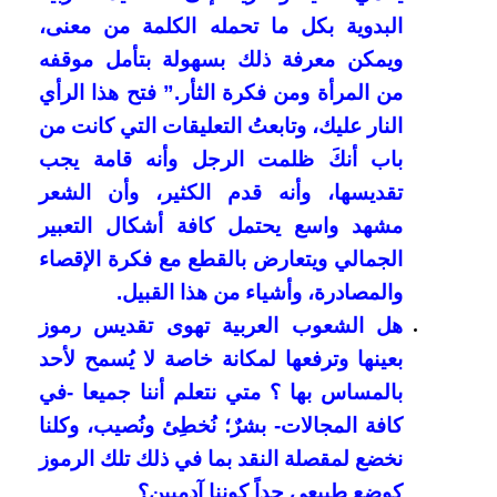
البدوية بكل ما تحمله الكلمة من معنى،
ويمكن معرفة ذلك بسهولة بتأمل موقفه
من المرأة ومن فكرة الثأر.” فتح هذا الرأي
النار عليك، وتابعتُ التعليقات التي كانت من
باب أنكَ ظلمت الرجل وأنه قامة يجب
تقديسها، وأنه قدم الكثير، وأن الشعر
مشهد واسع يحتمل كافة أشكال التعبير
الجمالي ويتعارض بالقطع مع فكرة الإقصاء
والمصادرة، وأشياء من هذا القبيل.
هل الشعوب العربية تهوى تقديس رموز
بعينها وترفعها لمكانة خاصة لا يُسمح لأحد
بالمساس بها ؟ متي نتعلم أننا جميعا -في
كافة المجالات- بشرٌ؛ نُخطِئ ونُصيب، وكلنا
نخضع لمقصلة النقد بما في ذلك تلك الرموز
كوضع طبيعي جداً كوننا آدميين؟