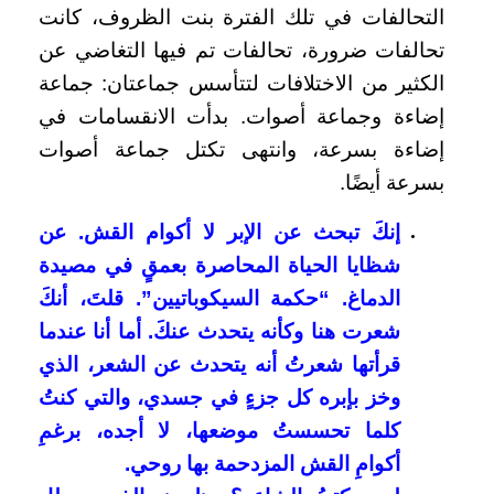
التحالفات في تلك الفترة بنت الظروف، كانت
تحالفات ضرورة، تحالفات تم فيها التغاضي عن
الكثير من الاختلافات لتتأسس جماعتان: جماعة
إضاءة وجماعة أصوات. بدأت الانقسامات في
إضاءة بسرعة، وانتهى تكتل جماعة أصوات
بسرعة أيضًا.
إنكَ تبحث عن الإبر لا أكوام القش. عن
شظايا الحياة المحاصرة بعمقٍ في مصيدة
الدماغ. “حكمة السيكوباتيين”. قلتَ، أنكَ
شعرت هنا وكأنه يتحدث عنكَ. أما أنا عندما
قرأتها شعرتُ أنه يتحدث عن الشعر، الذي
وخز بإبره كل جزءٍ في جسدي، والتي كنتُ
كلما تحسستُ موضعها، لا أجده، برغمِ
أكوامِ القش المزدحمة بها روحي.