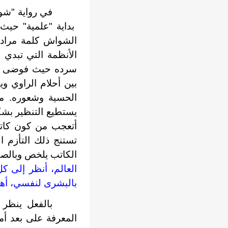
في رواية "شوا
بداية "علمية" حيث
الشواش كلمة مرادف
الأنظمة التي تبدي 
سرده حيث فوضى الأ
بين أحلام الراوي وي
الحسية وشعوره. من
يستطيع التنظير بشك
أتعجب من كون كاتب
تستنج ذلك التأزم ا
الكاتب يلخص وبالص
العالم، أنظر إلى كل
بالبشرى لنفسي، أهو
بالفعل ينظر 
المعرفة على بعد أم