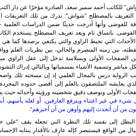
ش" للكاتب أحمد سمير سعد، الصادرة مؤخرًا عن دار اكتب ل
 التعريف بالمصطلح "شواش". تدرك من تلك التعريفات الل
ة للفوضى وأنها أدرجت حديثًا ضمن الدراسات العلمية 
الفوضى. باتساق تام وبعد تعريف المصطلح يستخدم الكات
حداث التي تحيط الراوي والتي يكتفي برصدها كما هي
قظته، بين زمنه المنصرم والحالي، بين نظريات العلم وواقع
 الصفحات الأولى وبسلاسة تدخل إلى عقل الراوي مباش
ل مباشر وتسمية الأشياء بمسمياتها وبالتالي إدراك التشو
 الرواية درس بالمجال العلمي إذ إن مسحته تلك واضحة 
لذي يعايشه الملتصقون بالعلم إلى أقصى حدوده المجردة
فحات الأولى وبوصف دقيق شخصيته ورؤيته وأحداثه حيث 
 شيء في غير اعتناء وبترفع العارفين، أو لعله يأسهم، أب
ن من أن أتحدث إليهم وأوهن من أن أخبرهم
".
البطل إلى نفسه تلك النظرة التي تجعله يقف "على حا
يال من الواقع فيستبصر كإله عارف بالأقدار ينتابه الإحسا