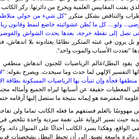
لذي يفتت المقاييس العلمية ويخرج من دائرتها. ركز الكاتب
راب والتناقض بشكل متكرر "
كل شيء من حولي متلاطم، 
ى... ولو.... كل ما يُظن عشوائيته خاضع لنمط وقانون ر
ا حتى تصل إلى نقطة حرجة، بعدها يحدث الشواش والفوضى
 بل يرون في عبثه المتكرر نظامًا يعتادونه بلا اندهاش، ف
ها "تعددت الأسباب والموت واحد".
ي يقود البطل/عالم الرياضيات للجنون اندهاش منطقي له
ها التفسير الإلهي لما حدث وما سيحدث. ويصرح بقوله: "
ل
 منطقها فجأة وإن تنبأت بها الرياضيات المسكونة بطاقة الا
ى المعطيات حقيقة عن أسبابها ليراه الجميع وأمثاله مجنونً
علومه المفترضة هو إيمانه بنتيجة ما ستصل إليها أرقامه حتما
 مهووسًا بالعلم فستفهم ما فعله الكاتب تماما ولن تفاج
عدية حيث تسير الرواية على نغمة سردية واحدة تتلخص في 
الواقع، وهكذا يسرد الكاتب أحداثًا على المنوال ذاته. وك
 دائرة واسعة تضيق إلى أن تحبط البطل بشخصيات قريبة 