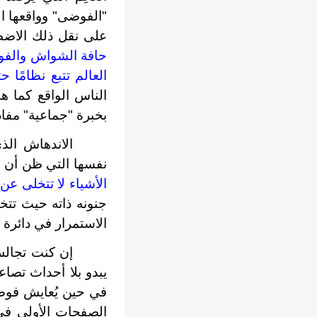
"الفوضى" وواقعها ا
على نقل ذلك الاضط
حافة الشواش والفوض
العالم تتبع نظامً
الناس الواقع كما هو
بخبرة "جماعية" مفاد
الاندهاش الذ
نفسها التي ظن أن ل
الأشياء لا تتخلى عن
جنونه ذاته حيث تتخل
الاستمرار في دائرة 
إن كنت تجالس
يبدو بلا أحداث تصا
في حين يُعايش فوضى 
الصفحات الأولى في