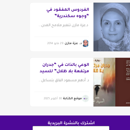
الفردوس المفقود في
“وجوه سكندرية”
د.عزة مازن تتغير ملامح المدن...
د. عزة مازن
29 مايو 2014
الوعي بالذات في “جدران
مرتفعة بلا ظلال” للسيد
نجم
د. أدهم مسعود القاق يتساءل...
موقع الكتابة
30 أكتوبر 2025
اشترك بالنشرة البريدية