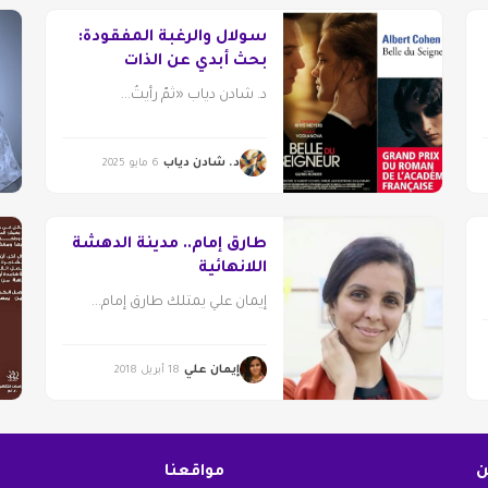
سولال والرغبة المفقودة:
بحث أبدي عن الذات
د. شادن دياب «ثمّ رأيتُ...
د. شادن دياب
6 مايو 2025
طارق إمام.. مدينة الدهشة
اللانهائية
إيمان علي يمتلك طارق إمام...
إيمان علي
18 أبريل 2018
ن
مواقعنا