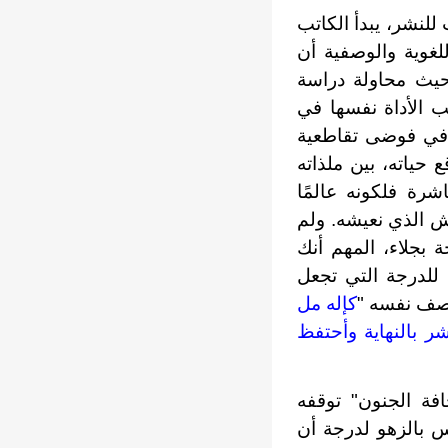
لنشر، يبدأ الكاتب
غوية والوصفية أن
حيث محاولة دراسة
ب الأداة نفسها في
 في فوضى تقاطعية
 حياته، بين ملذاته
رة فلكونه عالمًا
ش الذي نعيشه. ولم
بجلاء، المهم أنك
 للدرجة التي تجعل
يصف نفسه "
كإله مل
شر بالنهاية وأحتفظ
فة الجنون" توقفه
س بالزهو لدرجة أن