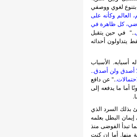
 بتنوع لغوي ووصفي
العالم وكأنه على
ياضي، كل ظاهرة في
.." في حين يتقبل
قط يتداولون أحداثه
 أسبابه. الأسباب
ا أصدق ولن أصدق..
حتمالات.
." عن دافع
ا أما ما يدفعه إلى
.
ئ بذلك السرد الذي
إيمان البطل بعلمه
ما تبدأ الفوضى منذ
منها. أما إن كنت