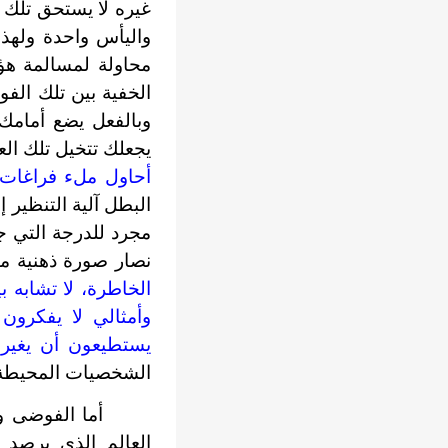
غيره لا يستحق تلك ا
واليأس واحدة ولهذا
محاولة لمسالمة هؤل
الخفية بين تلك الف
وبالفعل يضع أمامك 
يجعلك تتخيل تلك العم
أحاول ملء فراغات ا
البطل آلية التنظير
مجرد للدرجة التي ج
نصار صورة ذهنية من
الخاطرة، لا تشابه 
وأمثالي لا يفكرون ك
يستطيعون أن يغيرو
الشخصيات المحيطة ل
أما الفوضى و
العالِم الذي يرصد