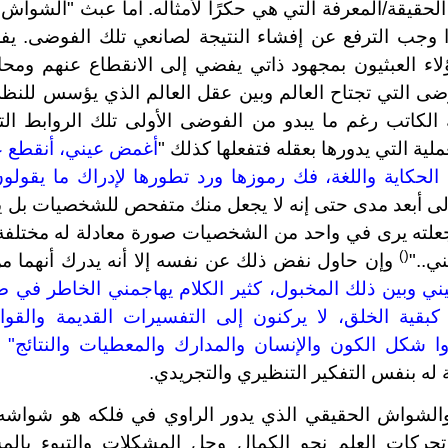
لحقيقة/المعرفة التي هي حكرًا لأمثاله. أما عبث "الشواش"
 وجب الترفع عن إفشاء النتيجة لصانعي تلك الفوضى. يف
اء العبثيون بمجهود ذاتي يفضي إلى الانقطاع عنهم ومحا
وضى التي تجتاح العالم وبين عقل العالم الذي يؤسس للنظري
الكاتب رغم ما يبدو من الفوضى الأولى تلك الروابط الت
لية التي يدورها بعقله فتفعلها كذلك "
أغمض عيني، أنقطع عن
لحكاية واللغة، فك رموزها ورد تطورها لإدراك ما يقولون
 إلى أبعد مدى حتى إنه لا يجعل منك متفحص للشخصيات بل ي
علته يرى في واحد من الشخصيات صورة معادلة له مختلفة ا
()
ي.."
وإن حاول نفض ذلك عن نفسه إلا أنه يدرك أنهما من 
بيني وبين ذلك المخبول، كثير الكلام يهاجمني الخاطر في ض
بقية الخلق، لا يركنون إلى التفسيرات القديمة والقواعد ا
ا شكل الكون والإنسان والمدارك والمعطيات والنتائج"
و
ه بنفس التفكير التنظيري والتجريدي.
الشواش الحقيقي الذي يدور الراوي في فلكه هو شواشه ا
 تحركات العلم نحو الكمال وحل المشكلات والتبوء بالم