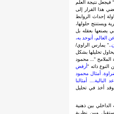
 فيجعل نتيجة العلم
ضي هذا القرار إلى
ولة إحداث الروابط
ة ويستنتج حلولها،
ي يصنعها بعقله بل
 العالم، أتوحد به،
.
." يمارس الراوي/
حاول تحليلها بشكل
لملامح "... محمود
النوع ذاته "
أرفض
راوة. أمثال محمود
لبالية.... أمثالنا
قد أخذ في تحليل
لداخلي بين ذهنية
ستقبل وبين نظرية