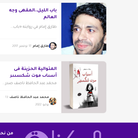
باب الليل..المقهى وجه
العالم
طارق إمام في روايته «باب...
طارق إمام
17 نوفمبر 2017
المتوالية الحزينة فى
أسباب موت شكسبير
محمد عبد الحافظ ناصف صدر...
محمد عبد الحافظ ناصف
13
يوليو 2022
من نح