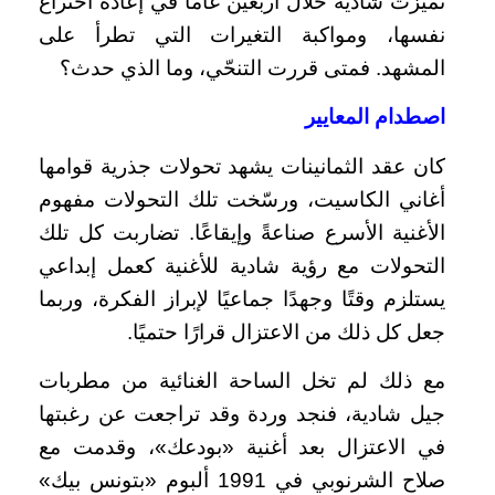
تميزت شادية خلال أربعين عامًا في إعادة اختراع
نفسها، ومواكبة التغيرات التي تطرأ على
المشهد. فمتى قررت التنحّي، وما الذي حدث؟
اصطدام المعايير
كان عقد الثمانينات يشهد تحولات جذرية قوامها
أغاني الكاسيت، ورسّخت تلك التحولات مفهوم
الأغنية الأسرع صناعةً وإيقاعًا. تضاربت كل تلك
التحولات مع رؤية شادية للأغنية كعمل إبداعي
يستلزم وقتًا وجهدًا جماعيًا لإبراز الفكرة، وربما
جعل كل ذلك من الاعتزال قرارًا حتميًا.
مع ذلك لم تخل الساحة الغنائية من مطربات
جيل شادية، فنجد وردة وقد تراجعت عن رغبتها
في الاعتزال بعد أغنية «بودعك»، وقدمت مع
صلاح الشرنوبي في 1991 ألبوم «بتونس بيك»