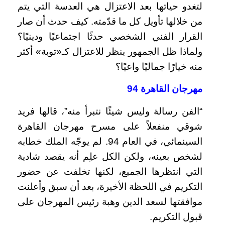
لتغدو حياتها بعد الاعتزال هي العدسة التي يتم
من خلالها تأويل كل ما قدّمته. كيف حدث أن صار
القرار الفني الشخصي حدثًا اجتماعيًا ودينيًا؟
ولماذا ظل الجمهور ينظر للاعتزال كـ«توبة» أكثر
منه خيارًا جماليًا واعيًا؟
مهرجان القاهرة 94
“الفن رسالة وليس شيئًا نتبرأ منه”، قالها فريد
شوقي منفعلاً على مسرح مهرجان القاهرة
السينمائي، في العام 94. لم يوجّه الملك خطابه
لشخص بعينه، ولكن الكل علِم أنه يقصد شادية
التي انتظرها الجميع، لكنها تخلفت عن حضور
التكريم في اللحظة الأخيرة، بعد أن سبق وأعلنت
موافقتها لسعد الدين وهبة رئيس المهرجان على
قبول التكريم.