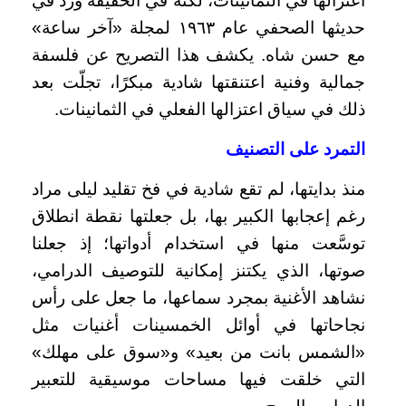
اعتزالها في الثمانينات، لكنه في الحقيقة ورد في
حديثها الصحفي عام ١٩٦٣ لمجلة «آخر ساعة»
مع حسن شاه. يكشف هذا التصريح عن فلسفة
جمالية وفنية اعتنقتها شادية مبكرًا، تجلّت بعد
ذلك في سياق اعتزالها الفعلي في الثمانينات.
التمرد على التصنيف
منذ بدايتها، لم تقع شادية في فخ تقليد ليلى مراد
رغم إعجابها الكبير بها، بل جعلتها نقطة انطلاق
توسَّعت منها في استخدام أدواتها؛ إذ جعلنا
صوتها، الذي يكتنز إمكانية للتوصيف الدرامي،
نشاهد الأغنية بمجرد سماعها، ما جعل على رأس
نجاحاتها في أوائل الخمسينات أغنيات مثل
«الشمس بانت من بعيد» و«سوق على مهلك»
التي خلقت فيها مساحات موسيقية للتعبير