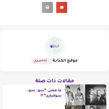
موقع الكتابة
6939
مقال
مقالات ذات صلة
ما معنى “سو.. سو..
سولارارى”؟!