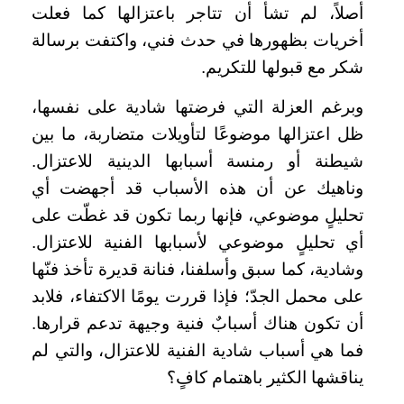
أصلاً، لم تشأ أن تتاجر باعتزالها كما فعلت
أخريات بظهورها في حدث فني، واكتفت برسالة
شكر مع قبولها للتكريم.
وبرغم العزلة التي فرضتها شادية على نفسها،
ظل اعتزالها موضوعًا لتأويلات متضاربة، ما بين
شيطنة أو رمنسة أسبابها الدينية للاعتزال.
وناهيك عن أن هذه الأسباب قد أجهضت أي
تحليلٍ موضوعي، فإنها ربما تكون قد غطّت على
أي تحليلٍ موضوعي لأسبابها الفنية للاعتزال.
وشادية، كما سبق وأسلفنا، فنانة قديرة تأخذ فنّها
على محمل الجدّ؛ فإذا قررت يومًا الاكتفاء، فلابد
أن تكون هناك أسبابٌ فنية وجيهة تدعم قرارها.
فما هي أسباب شادية الفنية للاعتزال، والتي لم
يناقشها الكثير باهتمام كافٍ؟