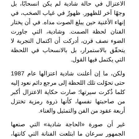
الاعتزال في حالة شادية لم يكن انسحابًا، بل
وجهًا آخر للظهور. ظهورٌ في غياب الصخب، في
إنهاء الأغنية حين يبلغ الصوت مداه. في أن يختار
الفنان لحظة الصمت. وشادية، التي جاورت
الضوء نصف قرن، أدركت أن اكتمال التجربة لا
يتحقّق بالاستمرار، بل بالانسحاب في اللحظة
التي يكتمل فيها القول.
ولكن، ما إن أعلنت شادية اعتزالها عام 1987
حتى تحوّلت تلك اللحظة إلى مرجع دائم نعود إليه
كلما ذُكرت سيرتها؛ صارت حكاية الاعتزال أكبر
من صاحبتها نفسها، كأنها ذروة رمزية تختزل
أربعة عقود من الفن والتمثيل والغناء.
غير أن صورة «الحاجة شادية» التي صنعها
الجمهور سرعان ما ابتلعت الفنانة التي كانتها،