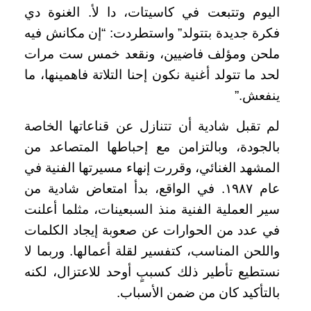
اليوم وتتبعت في كاسيتات، دا لأ. الغنوة دي
فكرة جديدة بتتولد” واستطردت: “إن مكانش فيه
ملحن ومؤلف فاضيين، ونقعد خمس ست مرات
لحد ما تتولد أغنية نكون إحنا التلاتة فاهمينها، ما
ينفعش.”
لم تقبل شادية أن تتنازل عن قناعاتها الخاصة
بالجودة، وبالتزامن مع إحباطها المتصاعد من
المشهد الغنائي، وقررت إنهاء مسيرتها الفنية في
عام ١٩٨٧. في الواقع، بدأ امتعاض شادية من
سير العملية الفنية منذ السبعينات، مثلما أعلنت
في عدد من الحوارات عن صعوبة إيجاد الكلمات
واللحن المناسب، كتفسير لقلة أعمالها. وربما لا
نستطيع تأطير ذلك كسببٍ أوحد للاعتزال، لكنه
بالتأكيد كان من ضمن الأسباب.