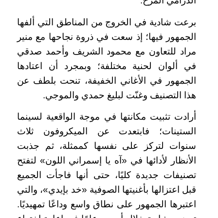
الدرامي المرح.
برعت شادية في الخروج من المناطق التي ألفها
الجمهور فيها؛ إذ سعت في ذروة نجاحها مع منير
مراد للتعاون مع محمود الشريف وأحمد صدقي
في ألوان لحنية مختلفة؛ وبمجرد أن اعتادها
الجمهور في الأغاني الخفيفة، تنحت بلطف عن
هذا التصنيف وغنّت لبليغ حمدي والموجي.
أرادت تثبيت مكانتها في موجة الواقعية لسينما
الستينات؛ فابتعدت عن الميكروفون ثلاث
سنوات لتركز على نفسها كممثلة، ثم جذبت
الأنظار لأدائها في «آه يا إسمراني اللون» لتفتح
تصنيفات جديدة كليًا، حتى أنها فاجأت الجميع
قبل اعتزالها بأغنيتها الصوفية «خد بإيدي»، والتي
اعتبرها الجمهور على نطاق واسع وداعًا تمهيديًا.