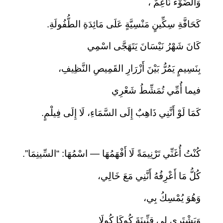
وَالضَّوْءُ نَاعِمٌ ،
كَحَافَّةِ سِكِّينٍ مَنْسِيَّةٍ عَلَى مَائِدَةِ الطُّفُولَةِ.
كَانَ شَهْرُ نَيْسَانَ يَتَهَجَّى اسْمِي
بِنَسِيمٍ يَمُرُّ بَيْنَ أَزْرَارِ القَمِيصِ النَّظِيفِ،
فيما أُمِّي تُمَشِّطُ شَعْرِي
كَمَا لَوْ أَنَّنِي ذَاهِبٌ إِلَى السَّمَاءِ، لَا إِلَى فِيلْمٍ.
كُنْتُ أُغَنِّي تَرْنِيمَةً لَا أَفْهَمُهَا — اسْمُهَا: “السِّينِمَا”.
كُلُّ مَا أَعْرِفُهُ أَنَّنِي مَعَ خَالِي،
وَهُوَ يُمْسِكُ بِي،
وَيَشْتَرِي لِي قِنِّينَةَ كُوكَا كُولَا