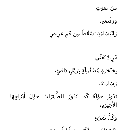
مِنْ صَوْتٍ،
وَرَقْصَةٍ،
وَابْتِسَامَةٍ تَسْقُطُ مِنْ فَمٍ عَرِيضٍ.
فَرِيدٌ يُغَنِّي
بِحَنْجَرَةٍ مُصْقُولَةٍ بِرَمْلٍ دَافِئٍ،
وَسَامِيَةُ،
تَدُورُ حَوْلَهُ كَمَا تَدُورُ الطَّائِرَاتُ حَوْلَ أَبْرَاجِهَا
الأَخِيرَةِ،
وَكُلُّ شَيْءٍ