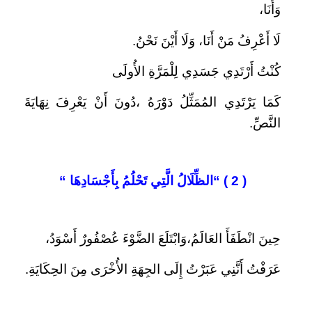
وَأَنَا،
لَا أَعْرِفُ مَنْ أَنَا، وَلَا أَيْنَ نَحْنُ.
كُنْتُ أَرْتَدِي جَسَدِي لِلْمَرَّةِ الأُولَى
كَمَا يَرْتَدِي المُمَثِّلُ دَوْرَهُ ،دُونَ أَنْ يَعْرِفَ نِهَايَةَ
النَّصِّ.
( 2 ) “
الظِّلَالُ الَّتِي تَحْلُمُ بِأَجْسَادِهَا
“
حِينَ انْطَفَأَ العَالَمُ،وَابْتَلَعَ الضَّوْءَ عُصْفُورٌ أَسْوَدُ،
عَرَفْتُ أَنَّنِي عَبَرْتُ إِلَى الجِهَةِ الأُخْرَى مِنَ الحِكَايَةِ.