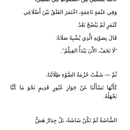
وَفِي عَتْمَةٍ نَاعِمَةٍ، اخْتَمَرَ القَلَقُ بَيْنَ أَضْلَاعِي
كَثَمَرٍ لَمْ يَنْضُجْ بَعْدُ.
قَالَ بِصَوْتِهِ الَّذِي يُشْبِهُ صَلَاةً:
“لَا تَخَفْ، الآْنَ يَبْدَأُ الفِيلْمُ”.
ثُمَّ — شَقَّتْ حُزْمَةُ الضَّوْءِ ظِلَالَنَا،
كَأَنَّهَا تَسْأَلُنَا عَنْ جَوَازِ عُبُورٍ قَدِيمٍ نَحْوَ مَا كُنَّا
نَجْهَلُهُ.
الشَّاشَةُ لَمْ تَكُنْ شَاشَةً، بَلْ جِدَارٌ هَشٌّ