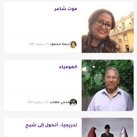
موت شاعر
ديمة محمود
11 سبتمبر 2017
المومياء
فتحي مهذب
26 سبتمبر 2020
تدريجياً.. أتحول إلى شبح