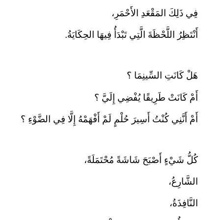
فِي ذَلِكَ المَقْعَدِ الأَحْمَرِ،
أَنْتَظِرُ اللَّحْظَةَ الَّتِي تَبْدَأُ فِيهَا الحِكَايَةُ.
هَلْ كَانَتِ السِّينِمَا ؟
أَمْ كَانَتْ طَرِيقًا يُفْضِي إِلَيَّ ؟
أَمْ أَنَّنِي كُنْتُ أَسِيرَ حُلْمٍ لَمْ أَفْهَمْهُ إِلَّا فِي الضَّوْءِ ؟
كُلُّ شَيْءٍ أَصْبَحَ شَاشَةً مُحْتَمَلَةً،
الشَّارِعُ،
النَّافِذَةُ،