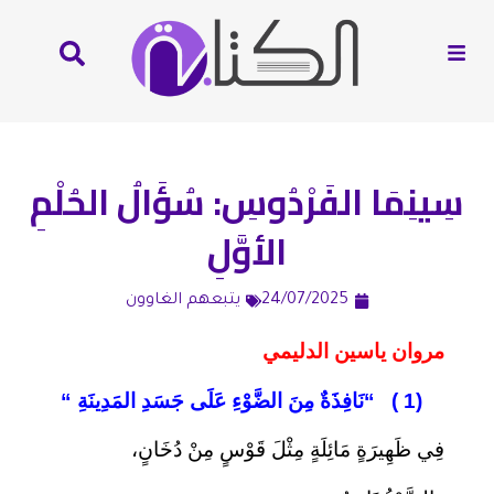
سِينِمَا الفَرْدُوسِ: سُؤَالُ الحُلْمِ
الأوَّلِ
24/07/2025
يتبعهم الغاوون
مروان ياسين الدليمي
(1 )
“
نَافِذَةٌ مِنَ الضَّوْءِ عَلَى جَسَدِ المَدِينَةِ
“
فِي ظَهِيرَةٍ مَائِلَةٍ مِثْلَ قَوْسٍ مِنْ دُخَانٍ،