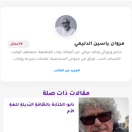
مروان ياسين الدليمي
38
مقال
شاعر ورورائي وناقد عراقي. من أعماله: رفات القطيعة، منعطف الوقت،
اكتشاف الحب ـ اوراق من مدونتي الشخصية، علامات سردية روايات…
المزيد عن الكاتب..
مقالات ذات صلة
نانو: الكتابةُ بالطّاقةِ البَديلةِ للغةِ
الأم