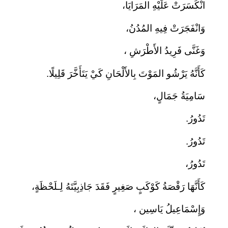
انْكَسَرَتْ عَلَيْهِ المَرَايَا،
وَانْفَجَرَتْ فِيهِ المُدُنُ،
وَغَنَّى فَرِيدُ الأَطْرَشِ ،
كَأَنَّهُ يَرْشُو المَوْتَ بِالأَلْحَانِ كَيْ يَتَأَخَّرَ قَلِيلًا.
سَامِيَةُ جَمَالٍ،
تَدُورُ.
تَدُورُ.
تَدُورُ،
كَأَنَّهَا رَقْصَةُ كَوْكَبٍ صَغِيرٍ فَقَدَ جَاذِبِيَّتَهُ لِـلَحْظَةٍ،
وَإِسْمَاعِيلُ يَاسِين ،