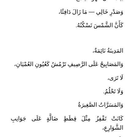
وَصَدْرِ خَالِي — مَا زَالَ دَافِئًا،
كَأَنَّ الشَّمْسَ تَسْكُنُهُ.
المَدِينَةُ نَائِمَةٌ،
وَالمَصَابِيحُ عَلَى الرَّصِيفِ تَرْمُشُ كَعُيُونِ العُمْيَانِ،
لَا تَرَى،
وَلَا تَحْلُمُ.
وَالمَسَرَّاتُ الصَّغِيرَةُ
كَانَتْ تَقْفِزُ مِثْلَ قِطَطٍ ضَالَّةٍ عَلَى جَوَانِبِ
الشَّوَارِعِ،