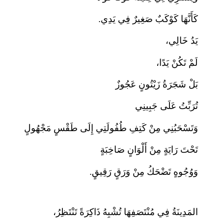
كَأَنَّهَا كَوْكَبٌ صَغِيرٌ فِي يَدِي.
يَدُ خَالِي،
لَمْ تَكُنْ يَدًا،
بَلْ شَجَرَةُ زَيْتُونٍ عَجُوزٌ
تُرَبِّتُ عَلَى جَبِينِي
وَتَسْحَبُنِي مِنْ كَتِفِ طُفُولَتِي إِلَى طَقْسٍ مَجْهُولٍ
تَحْتَ رَايَةٍ مِنْ أَلْوَانٍ صَاخِبَةٍ
وَوُجُوهٍ تَضْحَكُ مِنْ وَرَقٍ رَقِيقٍ.
المَدِينَةُ فِي مُنْتَصَفِهَا تُشْبِهُ ذَاكِرَةً تَنْتَظِرُ،