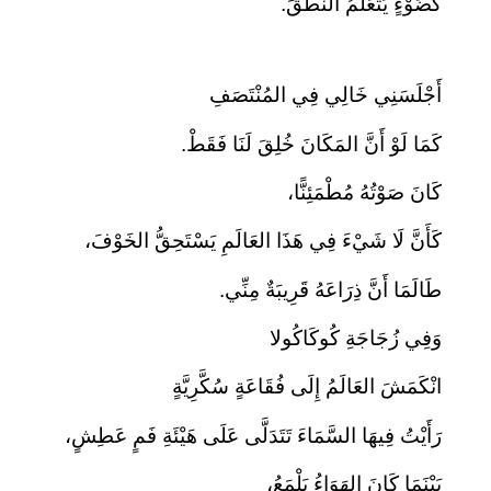
كَضَوْءٍ يَتَعَلَّمُ النُّطْقَ.
أَجْلَسَنِي خَالِي فِي المُنْتَصَفِ
كَمَا لَوْ أَنَّ المَكَانَ خُلِقَ لَنَا فَقَطْ.
كَانَ صَوْتُهُ مُطْمَئِنًّا،
كَأَنَّ لَا شَيْءَ فِي هَذَا العَالَمِ يَسْتَحِقُّ الخَوْفَ،
طَالَمَا أَنَّ ذِرَاعَهُ قَرِيبَةٌ مِنِّي.
وَفِي زُجَاجَةِ كُوكَاكُولا
انْكَمَشَ العَالَمُ إِلَى فُقَاعَةٍ سُكَّرِيَّةٍ
رَأَيْتُ فِيهَا السَّمَاءَ تَتَدَلَّى عَلَى هَيْئَةِ فَمٍ عَطِشٍ،
بَيْنَمَا كَانَ الهَوَاءُ يَلْمَعُ،