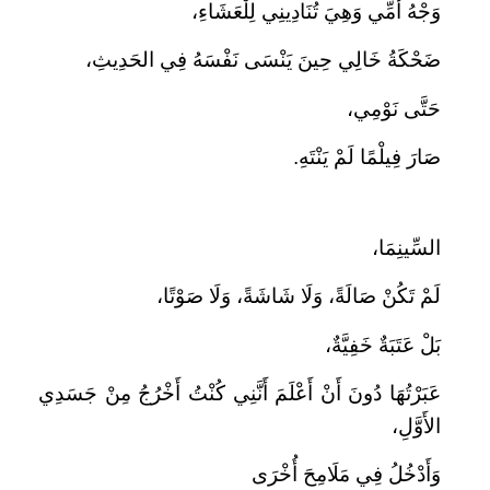
وَجْهُ أُمِّي وَهِيَ تُنَادِينِي لِلْعَشَاءِ،
ضَحْكَةُ خَالِي حِينَ يَنْسَى نَفْسَهُ فِي الحَدِيثِ،
حَتَّى نَوْمِي،
صَارَ فِيلْمًا لَمْ يَنْتَهِ.
السِّينِمَا،
لَمْ تَكُنْ صَالَةً، وَلَا شَاشَةً، وَلَا صَوْتًا،
بَلْ عَتَبَةٌ خَفِيَّةٌ،
عَبَرْتُهَا دُونَ أَنْ أَعْلَمَ أَنَّنِي كُنْتُ أَخْرُجُ مِنْ جَسَدِي
الأَوَّلِ،
وَأَدْخُلُ فِي مَلَامِحَ أُخْرَى