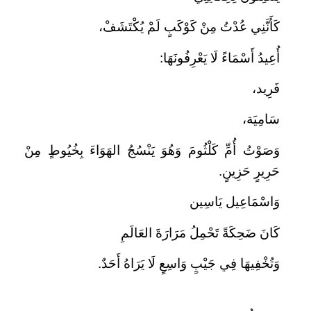
كَأَنَّنِي عُدْتُ مِنْ كَوْكَبٍ لَمْ يُكْتَشَفْ،
أُعِيدُ أَسْمَاءً لَا يَعْرِفُونَهَا:
فَرِيد،
سَامِيَة،
وَصَوْتُ أُمِّ كَلْثُومَ وَهُوَ يَنْسُجُ الهَوَاءَ بِخُيُوطٍ مِنْ
حَرِيرٍ حَزِينٍ.
وَاسْمَاعِيل يَاسِين
كَانَ ضَحِكَةً تَحْمِلُ مَرَارَةَ العَالَمِ
وَتُخْفِيهَا فِي جَيْبٍ وَاسِعٍ لَا يَرَاهُ أَحَدٌ.