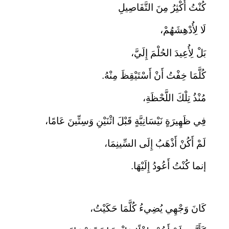
كُنْتُ أُكْثِرُ مِنَ التَّفَاصِيلِ
لَا لِأُدْهِشَهُمْ،
بَلْ لِأُعِيدَ الحُلْمَ إِلَيَّ،
كُلَّمَا خِفْتُ أَنْ أَسْتَيْقِظَ مِنْهُ.
مُنْذُ تِلْكَ اللَّحْظَةِ،
فِي ظَهِيرَةٍ نَيْسَانِيَّةٍ قَبْلَ اثْنَيْنِ وَسِتِّينَ عَامًا،
لَمْ أَكُنْ أَذْهَبُ إِلَى السِّينِمَا،
إنما كُنْتُ أَعُودُ إِلَيْهَا.
كَانَ وَجْهِي يُضِيءُ كُلَّمَا حَكَيْتُ،