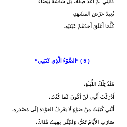
كَأَنَّنِي لَمْ أَعُدْ طِفْلًا، بَلْ شَاشَةً بَيْضَاءَ
تُعِيدُ عَرْضَ المَشْهَدِ،
كُلَّمَا أَغْلَقَ أَحَدُهُمْ عَيْنَيْهِ.
( 5 ) “
الضَّوْءُ الَّذِي كَتَبَنِي
“
مُنْذُ تِلْكَ اللَّيْلَةِ،
أَدْرَكْتُ أَنَّنِي لَنْ أَكُونَ كَمَا كُنْتُ،
أَنَّنِي كُتِبْتُ مِنْ ضَوْءٍ لَا يَعْرِفُ العَوْدَةَ إِلَى مَصْدَرِهِ.
صَارَتِ الأَيَّامُ تَمُرُّ، وَلَكِنِّي بَقِيتُ هُنَاكَ،