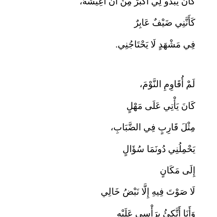
كَانَ يَبْدُو لِي أَكْبَرَ مِنْ أَنْ أَعِيشَهُ،
كَأَنَّنِي ضَيْفٌ عَابِرٌ
فِي مَشْهَدٍ لَا يَحْتَاجُنِي.
لَمْ أُقَاوِمِ النَّوْمَ،
كَانَ يَأْتِي عَلَى مَهْلٍ
مِثْلَ قَارِبٍ فِي الضَّبَابِ،
يَحْمِلُنِي دُونَمَا سُؤَالٍ
إِلَى مَكَانٍ
لَا صَوْتَ فِيهِ إِلَّا نَبْضُ خَالِي
وَأَنَا أَتَّكِئُ بِرَأْسِي عَلَيْهِ