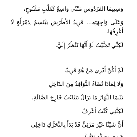
وَسِينِمَا الفَرْدُوسِ مَبْنًى وَاسِعٌ كَقَلْبٍ مَفْتُوحٍ،
وَعَلَى وَاجِهَتِهِ… فَرِيدُ الأَطْرَشِ يَبْتَسِمُ لِامْرَأَةٍ لَا
أَعْرِفُهَا،
لَكِنِّي تَمَنَّيْتُ لَوْ أَنَّهَا تَنْظُرُ إِلَيَّ.
لَمْ أَكُنْ أَدْرِي مَنْ هُوَ فَرِيدٌ،
وَلَا لِمَاذَا تُضَاءُ النَّوَافِذُ مِنَ الدَّاخِلِ
بَيْنَمَا النَّهَارُ مَا يَزَالُ يَتَثَاءَبُ خَارِجَ الصَّالَةِ،
لَكِنَّنِي كُنْتُ أَعْرِفُ
أَنَّ شَيْئًا غَيْرَ مَرْئِيٍّ قَدْ بَدَأَ بِالتَّحَرُّكِ دَاخِلِي