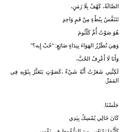
الصَّالَةُ، كَهْفٌ بِلَا زَمَنٍ،
تَتَنَفَّسُ بِبُطْءٍ مِنْ فَمٍ وَاحِدٍ
هُوَ صَوْتُ أُمِّ كَلْثُومَ
وَهِيَ تُطَرِّزُ الهَوَاءَ بِنِدَاءٍ ضَائِعٍ: “حُبْ إِيه؟”
وَأَنَا لَا أَعْرِفُ الحُبَّ،
لَكِنَّنِي شَعَرْتُ أَنَّهُ شَيْءٌ ،كَصَوْتٍ يَتَعَثَّرُ بِثَوْبِهِ فِي
المَمَرِّ.
جَلَسْنَا.
كَانَ خَالِي يُمْسِكُ بِيَدِي
كَأَنَّمَا يَمْنَعُنِي مِنَ السُّقُوطِ فِي نَفْسِي،