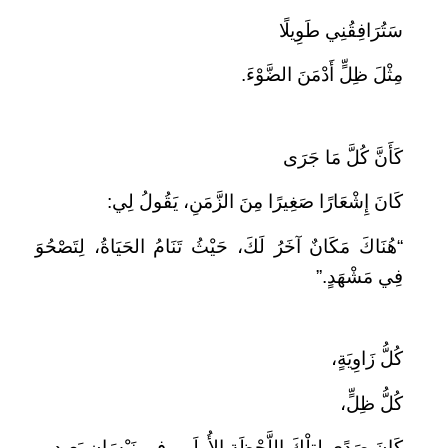
سَتُرَافِقُنِي طَوِيلًا
مِثْلَ ظِلٍّ أَدْمَنَ الضَّوْءَ.
كَأَنَّ كُلَّ مَا جَرَى
كَانَ إِشْعَارًا صَغِيرًا مِنَ الزَّمَنِ، يَقُولُ لِي:
“هُنَاكَ مَكَانٌ آخَرُ لَكَ، حَيْثُ تَنَامُ الحَيَاةُ، لِتَصْحُوَ
فِي مَشْهَدٍ.”
كُلُّ زَاوِيَةٍ،
كُلُّ ظِلٍّ،
كَانَ صَدًى لِتِلْكَ اللَّحْظَةِ الأُولَى، فِي نَيْسَانٍ بَعِيدٍ.