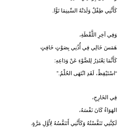
كَأَنَّنِي طِفْلٌ وَلَدَتْهُ السِّينِمَا تَوًّا.
وَفِي آخِرِ اللَّقْطَةِ،
هَمَسَ خَالِي فِي أُذُنِي بِصَوْتٍ خَافِتٍ
كَأَنَّمَا يَعْتَذِرُ لِلضَّوْءِ عَنْ وَدَاعِهِ:
“اسْتَيْقِظْ، لَقَدِ انْتَهَى الحُلْمُ.”
فِي الخَارِجِ،
الهَوَاءُ كَانَ نَفْسَهُ،
لَكِنَّنِي تَنَفَّسْتُهُ وَكَأَنَّنِي أَتَنَفَّسُهُ لِأَوَّلِ مَرَّةٍ.