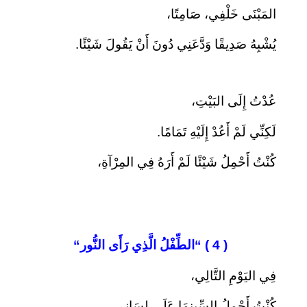
المَبْنَى خَلْفِي، صَامِتًا،
يُشْبِهُ صَدِيقًا وَدَّعَنِي دُونَ أَنْ يَقُولَ شَيْئًا.
عُدْتُ إِلَى البَيْتِ،
لَكِنِّي لَمْ أَعُدْ إِلَيْهِ تَمَامًا.
كُنْتُ أَحْمِلُ شَيْئًا لَمْ أَرَهُ فِي المِرْآةِ،
( 4 ) “
الطِّفْلُ الَّذِي رَأَى النُّور
“
فِي اليَوْمِ التَّالِي،
كُنْتُ أَحْمِلُ السِّينِمَا عَلَى لِسَانِي