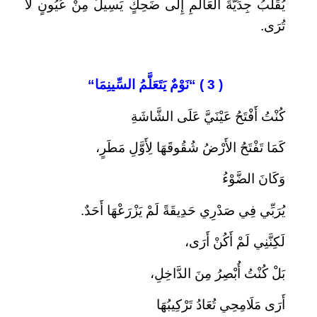
يُقَلبُ جِدِّيَّةَ العَالَمِ إِلَى ضَحِكٍ يَسِيلُ مِنْ عُيُونٍ لَا
تُرَى.
( 3 ) “
نَوْمٌ يَتَعَلَّمُ السِّينِمَا
“
كُنْتُ أَفْتَحُ عَيْنَيَّ عَلَى الشَّاشَةِ
كَمَا تَفْتَحُ الأَرْضُ شُقُوقَهَا لِأَوَّلِ مَطَرٍ،
وَكَانَ الضَّوْءُ
يُرَبِّي فِي صَدْرِي حَدِيقَةً لَمْ يَزْرَعْهَا أَحَدٌ.
لَكِنَّنِي لَمْ أَكُنْ أَرَى،
بَلْ كُنْتُ أُبْصِرُ مِنَ الدَّاخِلِ،
أَرَى مَلَامِحِي تُعَادُ تَرْكِيبُهَا