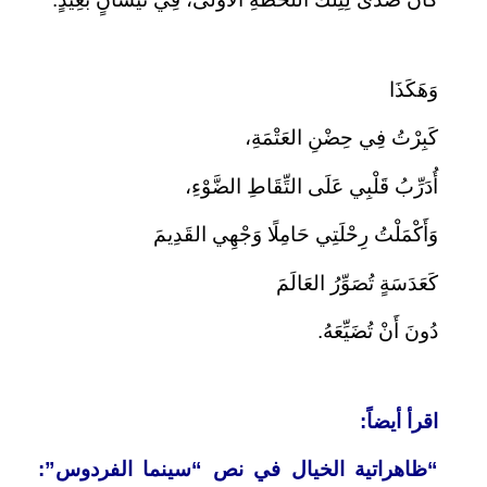
وَهَكَذَا
كَبِرْتُ فِي حِضْنِ العَتْمَةِ،
أُدَرِّبُ قَلْبِي عَلَى التِّقَاطِ الضَّوْءِ،
وَأَكْمَلْتُ رِحْلَتِي حَامِلًا وَجْهِي القَدِيمَ
كَعَدَسَةٍ تُصَوِّرُ العَالَمَ
دُونَ أَنْ تُضَيِّعَهُ.
اقرأ أيضاً:
“ظاهراتية الخيال في نص “سينما الفردوس”: