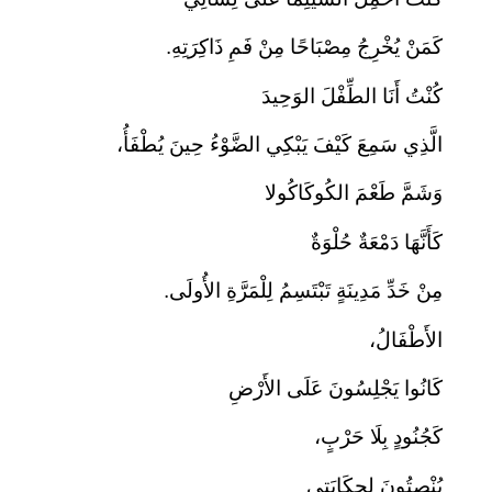
كَمَنْ يُخْرِجُ مِصْبَاحًا مِنْ فَمِ ذَاكِرَتِهِ.
كُنْتُ أَنَا الطِّفْلَ الوَحِيدَ
الَّذِي سَمِعَ كَيْفَ يَبْكِي الضَّوْءُ حِينَ يُطْفَأُ،
وَشَمَّ طَعْمَ الكُوكَاكُولا
كَأَنَّهَا دَمْعَةٌ حُلْوَةٌ
مِنْ خَدِّ مَدِينَةٍ تَبْتَسِمُ لِلْمَرَّةِ الأُولَى.
الأَطْفَالُ،
كَانُوا يَجْلِسُونَ عَلَى الأَرْضِ
كَجُنُودٍ بِلَا حَرْبٍ،
يُنْصِتُونَ لِحِكَايَتِي