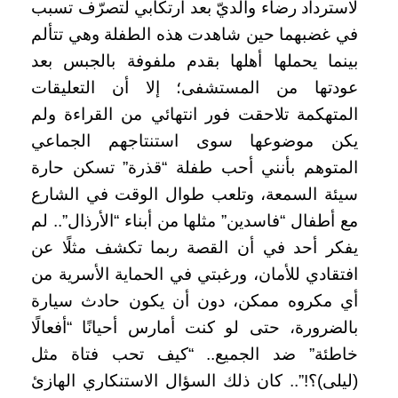
لاسترداد رضاء والديّ بعد ارتكابي لتصرّف تسبب
في غضبهما حين شاهدت هذه الطفلة وهي تتألم
بينما يحملها أهلها بقدم ملفوفة بالجبس بعد
عودتها من المستشفى؛ إلا أن التعليقات
المتهكمة تلاحقت فور انتهائي من القراءة ولم
يكن موضوعها سوى استنتاجهم الجماعي
المتوهم بأنني أحب طفلة “قذرة” تسكن حارة
سيئة السمعة، وتلعب طوال الوقت في الشارع
مع أطفال “فاسدين” مثلها من أبناء “الأرذال”.. لم
يفكر أحد في أن القصة ربما تكشف مثلًا عن
افتقادي للأمان، ورغبتي في الحماية الأسرية من
أي مكروه ممكن، دون أن يكون حادث سيارة
بالضرورة، حتى لو كنت أمارس أحيانًا “أفعالًا
خاطئة” ضد الجميع.. “كيف تحب فتاة مثل
(ليلى)؟!”.. كان ذلك السؤال الاستنكاري الهازئ