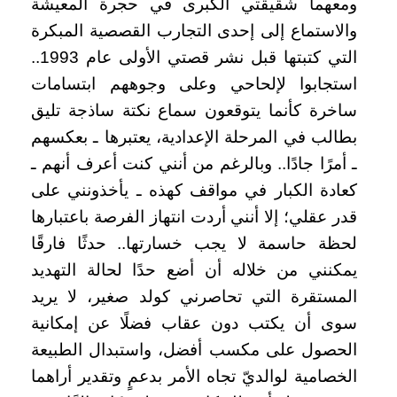
ومعهما شقيقتي الكبرى في حجرة المعيشة
والاستماع إلى إحدى التجارب القصصية المبكرة
التي كتبتها قبل نشر قصتي الأولى عام 1993..
استجابوا لإلحاحي وعلى وجوههم ابتسامات
ساخرة كأنما يتوقعون سماع نكتة ساذجة تليق
بطالب في المرحلة الإعدادية، يعتبرها ـ بعكسهم
ـ أمرًا جادًا.. وبالرغم من أنني كنت أعرف أنهم ـ
كعادة الكبار في مواقف كهذه ـ يأخذونني على
قدر عقلي؛ إلا أنني أردت انتهاز الفرصة باعتبارها
لحظة حاسمة لا يجب خسارتها.. حدثًا فارقًا
يمكنني من خلاله أن أضع حدًا لحالة التهديد
المستقرة التي تحاصرني كولد صغير، لا يريد
سوى أن يكتب دون عقاب فضلًا عن إمكانية
الحصول على مكسب أفضل، واستبدال الطبيعة
الخصامية لوالديّ تجاه الأمر بدعمٍ وتقدير أراهما