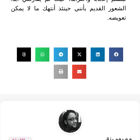
الشعور القديم بأنني حينئذ أنتهك ما لا يمكن
تعويضه.