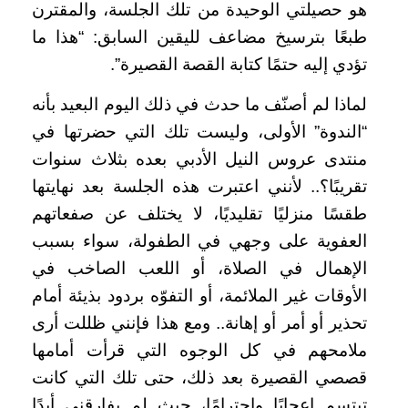
هو حصيلتي الوحيدة من تلك الجلسة، والمقترن
طبعًا بترسيخ مضاعف لليقين السابق: “هذا ما
تؤدي إليه حتمًا كتابة القصة القصيرة”.
لماذا لم أصنّف ما حدث في ذلك اليوم البعيد بأنه
“الندوة” الأولى، وليست تلك التي حضرتها في
منتدى عروس النيل الأدبي بعده بثلاث سنوات
تقريبًا؟.. لأنني اعتبرت هذه الجلسة بعد نهايتها
طقسًا منزليًا تقليديًا، لا يختلف عن صفعاتهم
العفوية على وجهي في الطفولة، سواء بسبب
الإهمال في الصلاة، أو اللعب الصاخب في
الأوقات غير الملائمة، أو التفوّه بردود بذيئة أمام
تحذير أو أمر أو إهانة.. ومع هذا فإنني ظللت أرى
ملامحهم في كل الوجوه التي قرأت أمامها
قصصي القصيرة بعد ذلك، حتى تلك التي كانت
تبتسم إعجابًا واحترامًا، حيث لم يفارقني أبدًا