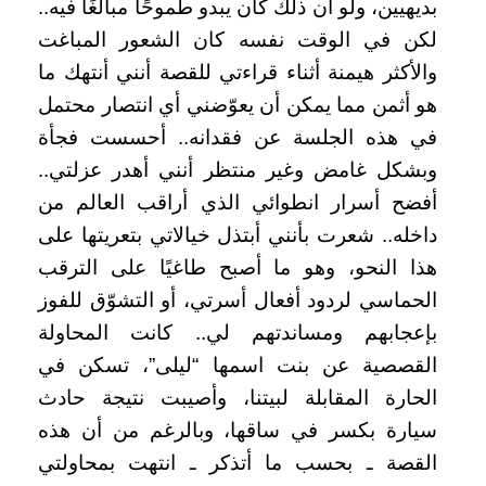
بديهيين، ولو أن ذلك كان يبدو طموحًا مبالغًا فيه..
لكن في الوقت نفسه كان الشعور المباغت
والأكثر هيمنة أثناء قراءتي للقصة أنني أنتهك ما
هو أثمن مما يمكن أن يعوّضني أي انتصار محتمل
في هذه الجلسة عن فقدانه.. أحسست فجأة
وبشكل غامض وغير منتظر أنني أهدر عزلتي..
أفضح أسرار انطوائي الذي أراقب العالم من
داخله.. شعرت بأنني أبتذل خيالاتي بتعريتها على
هذا النحو، وهو ما أصبح طاغيًا على الترقب
الحماسي لردود أفعال أسرتي، أو التشوّق للفوز
بإعجابهم ومساندتهم لي.. كانت المحاولة
القصصية عن بنت اسمها “ليلى”، تسكن في
الحارة المقابلة لبيتنا، وأصيبت نتيجة حادث
سيارة بكسر في ساقها، وبالرغم من أن هذه
القصة ـ بحسب ما أتذكر ـ انتهت بمحاولتي