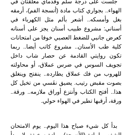
جلست على درجة سلم وقدماي معلقتان في
الهواء.. بجواري كتاب مادة (أنسجة الفم)، أرمقه
بغل وأمسكه.. أشعر بألم مثل الكهرباء في
أسناني: مشروع طبيب أسنان يجز على أسنانه
كعرض جانبي للضغط العصبي خوفا من امتحانات
كلية طب الأسنان.. مشروع كاتب أيضا.. ربما
تكون روايتي القادمة عن حصار شاب داخل
تجويف السوس في ضرس عملاق، أو محاولته
للهروب من فك عملاق يطارده.. ينفتح وينغلق
بصوت مقبض رتيب. يضيق نفَسي من تخيل كل
هذا.. أفتح الكتاب وأنتزع أوراق ملازمه.. ورقة..
ورقة، أرقبها تطير في الهواء حولي.
بدأ كل شيء صباح هذا اليوم.. يوم الامتحان
الشفهي لمادة (الأنسجة).. مادة سخيفة. لا.. بدأ