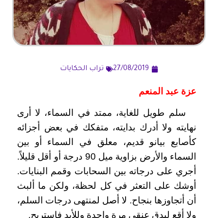
27/08/2019
تراب الحكايات
عزة عبد المنعم
سلم طويل للغاية، ممتد في السماء، لا أرى
نهايته ولا أدرك بدايته، متفكك في بعض أجزائه
كأصابع بيانو قديم، معلق في السماء أو بين
السماء والأرض بزاوية ميل 90 درجة أو أقل قليلاً.
أجري على درجاته بين السحابات وقمم البنايات.
أوشك على التعثر في كل لحظة، ولكن ما ألبث
أن أتجاوزها بنجاح. لا أصل لمنتهى درجات السلم،
ولا أقع ليدق عنقي مرة واحدة وللأبد فاستريح.