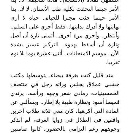
الأمر حينما التحقت بكلية طب الأسنان. لا لا.. بدأ
الأمر حينما جئت مجبرا للحياة.. حياة لا أرى
نهايتها ولا أدرك بدايتها.. فقط أجري على السلم..
وأنتظر.. وأجري مرة أخرى.. أتمنى تارة أن أصل
وتارة أن أسقط بهدوء.. التركيز عسير بشدة
الآن.. موسم الامتحانات.. أثنى عشرة يوما بلا نوم
تقريبا.
منذ قليل كنت بغرفة بيضاء، يتوسطها مكتب
خشبي عملاق يجلس ورائه رجل في منتصف
الخمسينيات، رمادي شعر وجهه ورأسه.. يرتدي
قميصا أسود ونظارة طبية بلا إطار.. ويسألني عن
المادة التي أكرهها، كان معي ثلاثة طلاب آخرين
واقفين في الظلال في زوايا الغرفة، لم أتذكر
وجوههم رغم التزامي بالحضور.. كانوا صامتين