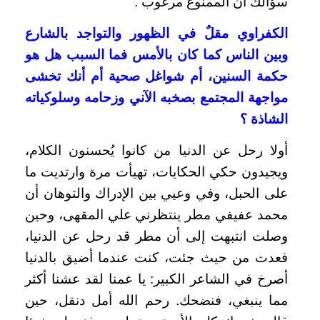
سؤالك أن الممنوع مرغوب .
الكفراوي مقلٌ في الظهور والتواجد بالشارع
وبين الناس كما كان بالأمس فما السبب هل هو
حكمة السنين، أم شواغل صحية أم أنك تخشى
مواجهة المجتمع بصخبه الآني وزحامه وسلوكياته
الشاذة ؟
أولا رحل عن الدنيا من كانوا يُحسنون الكلام،
ويجيدون حكي الحكايات، تهيأت مرة وارتديت ما
على الحبل، وفي وعيي بين الإدراك والتوهان أن
محمد عفيفي مطر ينتظرني علي المقهى، وحين
وصلت انتبهت إلى أن مطر قد رحل عن الدنيا،
فعدت من حيث جئت، كنت عندما أضيق بالدنيا
أصرخ في الشاعر الكبير: يا عمنا لقد عشنا أكثر
مما ينبغي، فنضحك.
رحم الله أمل دنقل، حين