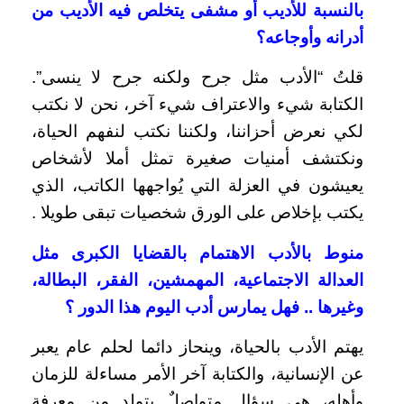
بالنسبة للأديب أو مشفى يتخلص فيه الأديب من
أدرانه وأوجاعه؟
قلتُ “الأدب مثل جرح ولكنه جرح لا ينسى”.
الكتابة شيء والاعتراف شيء آخر، نحن لا نكتب
لكي نعرض أحزاننا، ولكننا نكتب لنفهم الحياة،
ونكتشف أمنيات صغيرة تمثل أملا لأشخاص
يعيشون في العزلة التي يُواجهها الكاتب، الذي
يكتب بإخلاص على الورق شخصيات تبقى طويلا .
منوط بالأدب الاهتمام بالقضايا الكبرى مثل
العدالة الاجتماعية، المهمشين، الفقر، البطالة،
وغيرها .. فهل يمارس أدب اليوم هذا الدور ؟
يهتم الأدب بالحياة، وينحاز دائما لحلم عام يعبر
عن الإنسانية، والكتابة آخر الأمر مساءلة للزمان
وأهله، هي سؤال متواصلٌ يتولد من معرفة