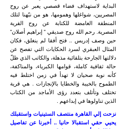
البداية لاستهداف فضاء قصصي يعبر عن روح
المصريين، شواغلها وهمومها، هو من نبّهنا لتلك
المنطقة الغامضة للكتابة عن روح القرية
المصرية.
رحم الله روح صديقي ” إبراهيم أصلان”
حين وصف إدريس .. فتح أفقا لم ينغلق، فكان
المثال العبقري لسرد الحكايات التي تفصح عن
دلالتها الجارحة بتلقائية مذهلة، والكاتب الذي ظلّ
حالة ثقافية كاملة، قوامها الكبرياء، والمناكفة،
كأنه نوبة صحيان لا تهدأ في زمن اختلط فيه
الطموح بالخيبة والخطايا بالإنجازات .
هي قرية
تختلف وتأتلف بتعدد رؤى الأماجد من الكتاب
الذين تناولوها في إبداعهم .
نزحت إلي القاهرة منتصف الستينيات واستقبلك
يحيي حقي استقبالا حانيا .. أخبرنا عن تفاصيل