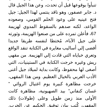
تنبأوا بوقوعها قبل أن تحدث، وعن هذا الجيل قال
د. جابر عصفور، وهو ناقد ينتمي لهذا الجيل: جيل
فتح عينيه على وعود الحلم القومي، وصعوده
الواعد، لكنه صدهم بالسقوط المدوي لهزيمة
67، فأعلن تمرده على من صنعوا الهزيمة، وثورته
على جيل الآباء، مُختطا لنفسه طريقا جديدا
أفضى إلي أساليب مغايرة في الكتابة تنقد الواقع
وتعري خباياه التي قادت إلي الهزيمة.
من مقهى
ريش وغيره خرجت الكتابة في الستينيات، التي
أصغى لها محفوظ، وكانت بداية لميلاد جيل أغنى
الأدب العربي بالخيال العظيم.
ومن هذا المقهى،
خرجت مظاهرة كبيرة يوم اغتيال الروائي ”
غسان كنفاني” بيد الصهيونية، مظاهرة كانت
الأولى منذ زمن طويل وعلى (طولات) ذلك
المقهى، كُتب بيان توفيق الحكيم عن الحرب.