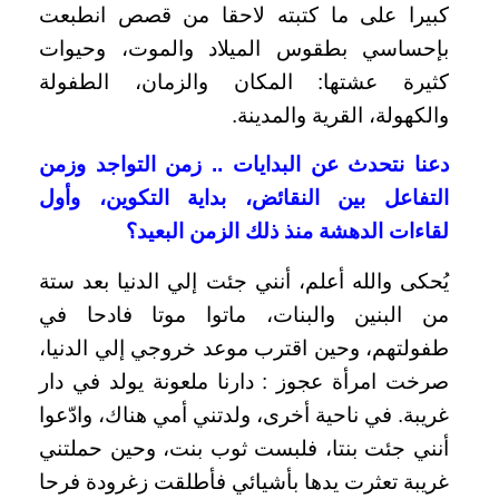
كبيرا على ما كتبته لاحقا من قصص انطبعت
بإحساسي بطقوس الميلاد والموت، وحيوات
كثيرة عشتها: المكان والزمان، الطفولة
والكهولة، القرية والمدينة.
دعنا نتحدث عن البدايات .. زمن التواجد وزمن
التفاعل بين النقائض، بداية التكوين، وأول
لقاءات الدهشة منذ ذلك الزمن البعيد؟
يُحكى والله أعلم، أنني جئت إلي الدنيا بعد ستة
من البنين والبنات، ماتوا موتا فادحا في
طفولتهم، وحين اقترب موعد خروجي إلي الدنيا،
صرخت امرأة عجوز : دارنا ملعونة يولد في دار
غريبة.
في ناحية أخرى، ولدتني أمي هناك، وادّعوا
أنني جئت بنتا، فلبست ثوب بنت، وحين حملتني
غريبة تعثرت يدها بأشيائي فأطلقت زغرودة فرحا