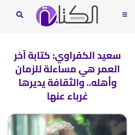
سعيد الكفراوي: كتابة آخر
العمر هي مساءلة للزمان
وأهله.. والثقافة يديرها
غرباء عنها