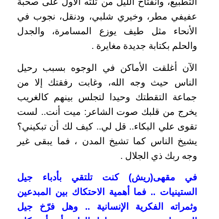
التطبيع، وانفتاح الليل من ثلثه الأول على صحبة
عفيفي مطر، وخيري شلبي، ودنقل، نجوب في
الأنحاء مثل طيف يوزع المسامرة، والجدل
والحلم بكتابة جديدة مغايرة .
الآن أغلقت الأماكن في الوجوه بسبب رحيل
الناس حيث وجه الله، وغابت رفقتك إلا من
جماعة التقطتك وحيدا لتجلس بينهم كالغريب
يخرج من قلبك صوت الشاعر: ميت أنت.. لست
تقوى علي البكاء.. قل لي.. كيف لك أن تبكيني؟
يشيخ الناس كما تشيخ المدن ، فما يبقى غير
وجه ربك ذي الجلال .
في مقهى(ريش) كنت تلتقي بأدباء جيل
الستينيات .. فما أهمية الاحتكاك بين المبدعين
وثمراته الفكرية الإنسانية .. وهل فرّخ جيل