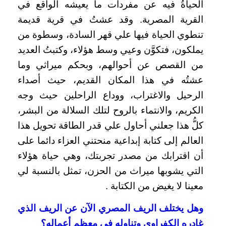
الحياةُ فيه عن مفردات ما يعيشه الواقع في
القرية المصرية.
وقد عشتُ في قرية قديمة
تنطوي الحياة فيها علي قهر السادة، وسطوة من
يملكون، فتكوَّن وعيي وسط هؤلاء، وكتبتُ العديد
من القصص عن أحوالهم، وبحكم ميراثي وما
عشتُه في هذا المكان القديم، حيث أصداء
الرحيل والاغتراب، ووداع الراحلين حيث وجه
الكريم، والانتماء بالروح لتلك السلالة من البشر،
كلُّ هذا جعلني أحاول علي قدر الطاقة تحويل هذا
العالم إلى كتابة إبداعية منحتني العزاء دائما على
أن اقترابك من مصدر تجربتك، وهي حياة هؤلاء
التي يشوبها ميراث من الحزن، تمثل بالنسبة لي
معينا لا يغيض من الكتابة .
وهل يختلف الريف المصري الآن عن الريف الذي
غادره الكفراوي وتناوله في معظم أعماله؟