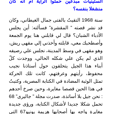
الستينيات مبدعين حملوا الراية أم أنه كان
منشغلا بنفسه؟
سنة 1968 التقيتُ بالفتى جمال الغيطاني، وكان
قد نشر قصته ” المقشرة” فسألته: أين يجلس
الأدباء الشبان؟ قال لي قابلني هنا يوم الجمعة
وأصطحبك معي، قابلته وأخذني إلي مقهى ريش،
وهو مقهى في وسط المدينة، نجلس علي رصيفه
الذي لم يكن علي شكله الحالي، ووجدت كلّ
أبناء هذا الجيل يتحلقون حول أستاذنا نجيب
محفوظ، رأيتهم وعرفتهم، كانت تلك الحركة
تمثل الوثبة المضادة في الكتابة المصرية، وكتبتُ
في هذا الحين قصصا مغايرة، وحين صرخ أحدهم
: نحن جيل بلا أساتذة، صدرت مجلة ” جاليرى” 68
تحمل شكلا جديدا لأشكال الكتابة، ورؤى جديدة
مغايرة واجه بها أصحابها هزيمة يونيو67 التي