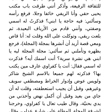
للثقافة الرفيعة، وأذكر أنني طرقت باب مكتب
يحيى حقي وأنا الريفي خائفا وجلا، فرفع رأسه
وسألني: فيه حاجة يا ابني؟ فذكرتُ له اسمي
وصفتي، وأنني قادم من الأرياف البعيدة، ثم
بلعت ريقي، وتوكلت على الله وقلت له: أنا قاص
ومعي قصة أريد أن أنشرها بمجلة (المجلة)، فرجع
بظهره وتأملني ثم سألني: مجلة المجلة ليه يا
ابني هي نشرة سرية؟ أنت اسمك أيه؟ فذكرت
له اسمي فقال: أنت يا كفراوي عارف مين يكتب
بها؟ فذكرته لهم جميعا بالاسم الشيخ شاكر
ولويس عوض وإدوار الخراط ومصطفي سويف
وغيرهم، وقبل أن يجيب استعطفته، وقلت له أن
جاي من بعيد وقبل أن أكمل نهض وأخذني من
يدي بحنيّة، وقال طيب تعال يا كفراوي، وخرجنا
لشرفة المجلة المطلة على شارع عدلي، وقال