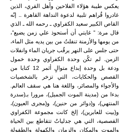
يعكس طيبة هؤلاء الفلاحين وأهل القري، الذين
غادروا قُراهم تلبية لدعوة النداهة القاهرة .. إنّه
القاص الكبير سعيد الكفراوي ـ رحمه الله ـ الذي
قال مرة: ” غايتي أن أستحوذ علي زمن يضيع”،
من يومها والأزمنة تنفلتُ من بين يديه مثل الماء،
حتى جلس على النهر يرقُب جريان الماء وانفلات
الزمن.
لم تكُن وحدة الكفراوي وحدة خمول
ودعة بل وحدة إبداع متوالٍ أثمر 12 كتابا من
القصص والحكايات، التي تزخر بالشخصيات
والأجواء والمصائر، واللغة هنا هي سقف العالم.
بدءا من (مدينة الموت الجميل)، مرورا بـ(سدرة
المنتهي)، و(دوائر من حنين)، و(مجرى العيون)،
و(بيت للعابرين)، إلخ كانت مجموعة الكفراوي
القصصية، التي هي جدلياتٌ تتقاطع بين الحياة
والموت والمكان والزمان والكهولة والطفولة