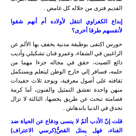
القديم فترى من خلاله كل غامض .
إبداع الكفراوي انتقل لأولاده أم أنهم شقوا
لأنفسهم طرقا أخرى؟
حورس اكتفى بوظيفة مدنية يخفف بها الألم عن
الراغبين في الشفاء، وعمرو فنان تشكيلي وأديب
ذائع الصيت، حقق في مجاله جزءا مهما من
حلمه، فسافر إلي خارج الوطن ليتعلم ويستكمل
ثقافته على أصول معرفية، ويوجد ثلاث حفيدات
منهن واحدة تعشق التمثيل والفنون، أما كرمة
فصامتة تبحث عن طريق يخصها، الثالثة لا تزال
تحدق في الدنيا باندهاش .
قلت إنّ الأدب ألمٌ لا ينسى ودفاع عن الحياة ضد
الفناء، فهل يمثل القصُّ(كرسي الاعتراف)