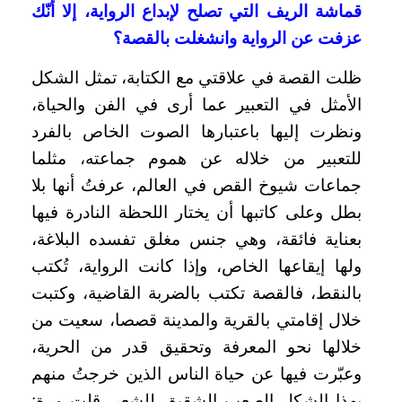
قماشة الريف التي تصلح لإبداع الرواية، إلا أنّك
عزفت عن الرواية وانشغلت بالقصة؟
ظلت القصة في علاقتي مع الكتابة، تمثل الشكل
الأمثل في التعبير عما أرى في الفن والحياة،
ونظرت إليها باعتبارها الصوت الخاص بالفرد
للتعبير من خلاله عن هموم جماعته، مثلما
جماعات شيوخ القص في العالم، عرفتُ أنها بلا
بطل وعلى كاتبها أن يختار اللحظة النادرة فيها
بعناية فائقة، وهي جنس مغلق تفسده البلاغة،
ولها إيقاعها الخاص، وإذا كانت الرواية، تُكتب
بالنقط، فالقصة تكتب بالضربة القاضية، وكتبت
خلال إقامتي بالقرية والمدينة قصصا، سعيت من
خلالها نحو المعرفة وتحقيق قدر من الحرية،
وعبّرت فيها عن حياة الناس الذين خرجتُ منهم
بهذا الشكل الصعب الشقيق للشعر.
قلت مرة: