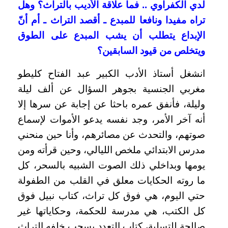
لدي الكفراوي .. فما علاقة الأديب بالتراث؟ وهل
تراه مفيدا ونافعا للمبدع ـ أقصد التراث ـ أم أنّ
الإبداع يتطلب أن يشب المبدع على الطوق
ويتخلص من قيود السابقين؟
انشغل أستاذ الأدب الكبير عبد الفتاح كليطو
مغربي الجنسية بجوهر السؤال عن ألف ليلة
وليلة، فأنفق عمره باحثا عن إجابة عن سرها إلا
أنه آخر الأمر، وجد نفسه يدعو الأموات لإسماع
صوتهم، والتحدث عن مصائرهم، وأنا حين منحني
مدرس الابتدائي ملخص الليالي، وحين قرأته ومن
يومها وبداخلي ذلك الصوت الشبيه بالسحر، كل
ما روته الحكايات معلق في القلب من الطفولة
حتي اليوم، هي فوق كل تراث، كتاب نبيل فوق
كل الكتب، هي مدرسة للحكمة، وحكاياتها غير
صالحة للتسلية، كتاب التعدد يسحب خلفه التراث