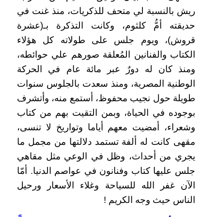
ريش بالنسبة لي متحف للذكريات، منذ غنت في
حديقته أمُّ كلثوم، وكانت التذكرة بـ(عشرة
قروش)، ويوم جلس على طولاته كل هؤلاء
الكتاب والفنانين المُعلقة صورهم علي حوائطه،
ومنذ كان له دورٌ عبر مائة عام في الحركة
الوطنية المصرية، ومنذ سعدت بالجلوس سنوات
طويلة حول نجيب محفوظ، أستمع منه، وأتشرف
بوجوده في الحياة، وبمن التقيت بهم من كتاب
وشعراء، أمضيت معهم أياما وتواريخ لا تنسى،
مقهى كانت له ألفة تستمد دلالتها من مجمل ما
يجري من أحداث، وظل في الوعي مثل مقاهي
جلس عليها كتاب وفنانون في عواصم الدنيا.
أمّا
الآن غفر الله للسياحة وغلاء الأسعار ورحيل
الناس حيث وجه الكريم !