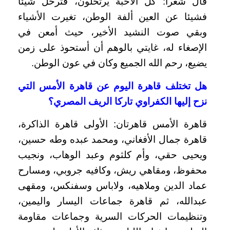
قال شعرا: كل الأحبة يرتحلون، فترحل شيئا
فشيئا عن العين ألفة الوطن، تغيرت الأشياء
وبقي صوت النشيد الأخير، حيث أمعن في
الإصغاء له، غايتي بالوهم أن أستحوذ على زمن
يضيع، رحم الله الجميع وكان في عون الوطن.
هل تختلف قاهرة اليوم عن قاهرة الأمس التي
نزح إليها الكفراوي تاركا الريف المصري؟
قاهرة الأمس قاهرتان: الأولى قاهرة الذاكرة،
قاهرة جمال الأفغاني، ومحمد عبده وطه حسين،
ويحيى حقي، وأم كلثوم وعبد الوهاب، ونجيب
محفوظ، ومقاهي ريش، وكافيه جروبي، ومسارح
عماد الدين وملاهيه، ولاباس وسفنكس، ومقهى
عبدالله، ثم قاهرة جماعات اليسار واليمين،
وتنظيمات الحركات السرية وجماعات مقاومة