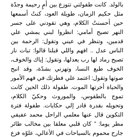
بالولد.
كانت طفولتي تتوزع بين أمٍ رحيمة وجدّة
مثل حكيم الزمان، طويلة العود، كنتُ أسمعها
حين أحسنتُ الكلام، وهي تقودني على جسر
النهر تصيح أمامي: انظروا لبني يمشي علي
قدمين، وتنظر في عيني وتقول: الرحمة بين
الناس عدل .. افهم واللي قبلنا قالوا: تبات نار
تصبح رماد لها رب يعدلها، وتقول: إياك والخوف،
الخوف طبع النسا، وتهزني بشدّة، وقد انبح
صوتها وتقول: اعتمد علي فطرتك في فهم الأمور
والحياة أخرتها الموت.
طفولة ذلك الحين كانت
تموج بالطقوس، والموروث وحكيّ الكلام،
وتحويله بقدرة قادر إلي حكايات.
طفولة فترة
التكوين قال عنها معلمي الراحل محمد عفيفي
مطر يوما: ” كان قلبي معلقا بين مخالب طائر
جارح محموم بالسياحات في الأعالي، علوّه فزع