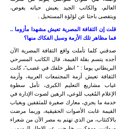
العالم، والكاتب الجيد يعيش حياته يغوص،
ويتقصى باحثا عن لؤلؤة المستحيل .
قلت إن الثقافة المصرية تعيش مشهدا مأزوما ..
فما مظاهر تلك الأزمة وسبل الفكاك منها؟
صدقني كلما تأملت واقع الثقافة المصرية الآن
أجده يتسم بقلة القيمة، قال الكاتب المسرحي
البريطاني يوما : ” انظر خلفك في غضب”، كانت
الثقافة تعيش أزمة المجتمعات العربية، وأزمة
غياب مشاريع التعليم الكبرى، تأمل سطوة
الإعلام المُغيب للوعي، الرهين لصوت الإدارة في
خدمة ما يجري، معارك صغيرة للمثقفين وبغياب
القيمة غابت الأصوات الحقيقية، وربما مرضت
بالاكتئاب، من الذي تهتم به مصر الآن من شعراء
وروائيين ومفكرين خارجين عن الإطار الرسمي،