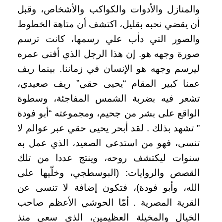
والمنازل والأدوات والكواكب والأشخاص، وقبل
أن يقضي نحبه بقليل، اكتشف أن متاهة الخطوط
والصور التي دأب علي رسمها، كانت ترسم
صورة وجهه هو.
إن هذا الرجل الذي أفنى عمره
ليرسم وجهه هو الإنسان في زماننا.
بينما ريف
عمنا كبير المقام “يحيى حقي” ريف صعيدي،
تشعر فيه بضربة الشمس المفاجئة، وسطوة
الواقع على بشر من جحيم، ومجموعته
“أبو فودة
” تشهد بذلك .
لقد أبحر يحيى حقي عبر عوالم لا
تنسى، فهو من استدعى الصعيد، الذي عمل به
سنوات ليكتشف روحه، وينتج عددا من تلك
القصص والروايات: (البوسطجي، وخلّيها على
الله، وأبو فودة)، فتكون إضافة لا تنسى عن
القرية المصرية .
أمّا الحوشي الأعظم صاحب
الخيال والمخيلة العظيمين، الذي سعى منذ