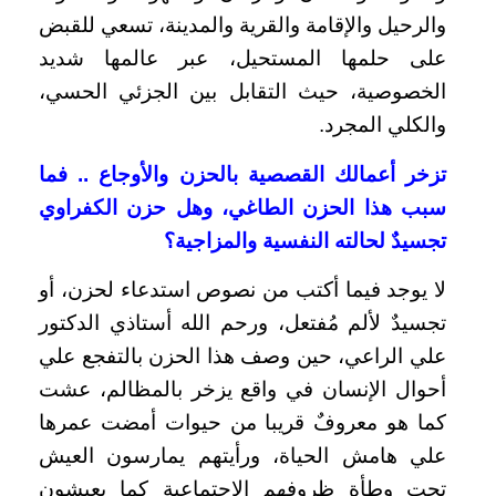
والرحيل والإقامة والقرية والمدينة، تسعي للقبض
على حلمها المستحيل، عبر عالمها شديد
الخصوصية، حيث التقابل بين الجزئي الحسي،
والكلي المجرد.
تزخر أعمالك القصصية بالحزن والأوجاع .. فما
سبب هذا الحزن الطاغي، وهل حزن الكفراوي
تجسيدٌ لحالته النفسية والمزاجية؟
لا يوجد فيما أكتب من نصوص استدعاء لحزن، أو
تجسيدٌ لألم مُفتعل، ورحم الله أستاذي الدكتور
علي الراعي، حين وصف هذا الحزن بالتفجع علي
أحوال الإنسان في واقع يزخر بالمظالم، عشت
كما هو معروفٌ قريبا من حيوات أمضت عمرها
علي هامش الحياة، ورأيتهم يمارسون العيش
تحت وطأة ظروفهم الاجتماعية كما يعيشون