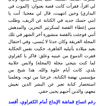
لي اقرأ، فقرأت كانت قصة بعنوان: (الموت في
البداري) وحين انتهيت، قال لي معجبا: أنت يا
ابني حسك جديد في الكتابة عن الريف، وطلب
مني إعطاء القصة لسكرتير التحرير، والمدهش
أنني فوجئت بالقصة منشورة آخر الشهر في تلك
المجلة العريقة وكان حدثا لا يُنسى،
وفي احتفال
بعيد ميلاده بأتيليه القاهرة، حكيت نفس الحكاية
ففرت الدموع من عينيه وعلق: فاكر يا كفراوي
لما كنت بتيجي مجلة (المجلة) ولابس جلابية
بلدي، كانت أيام حلوة والله.
هذا شيخ من
مؤسسي نهضة الكتابة، خرجنا من ثوبه، وتعلمنا
استحضار كتابة تعبر عن البشر الذين نعيش
معهم، والذين أحبهم يحيى حقي.
رغم اتساع قماشة الإبداع أمام الكفراوي، أقصد