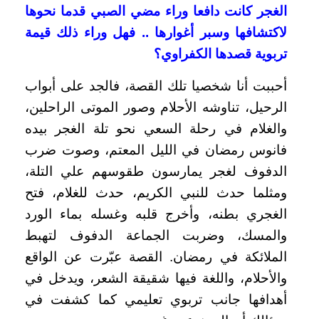
الغجر كانت دافعا وراء مضي الصبي قدما نحوها
لاكتشافها وسبر أغوارها .. فهل وراء ذلك قيمة
تربوية قصدها الكفراوي؟
أحببت أنا شخصيا تلك القصة، فالجد على أبواب
الرحيل، تناوشه الأحلام وصور الموتى الراحلين،
والغلام في رحلة السعي نحو تلة الغجر بيده
فانوس رمضان في الليل المعتم، وصوت ضرب
الدفوف لغجر يمارسون طقوسهم علي التلة،
ومثلما حدث للنبي الكريم، حدث للغلام، فتح
الغجري بطنه، وأخرج قلبه وغسله بماء الورد
والمسك، وضربت الجماعة الدفوف لتهبط
الملائكة في رمضان.
القصة عبّرت عن الواقع
والأحلام، واللغة فيها شقيقة الشعر، ويدخل في
أهدافها جانب تربوي تعليمي كما كشفت في