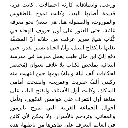
ورعب، وانطلاقاته كارثة احتمالات”.
كانت قرية
قديمة أصابها البدد، وكانت تموج بالطقوس
والموروث، والطفولة هنا، هي سعيٌ نحو معرفة
غائبة، حتى العثور على أول حروف الهجاء في
كُتَّاب شيخ ضرير عرفت من خلاله أنّ المشقّة
تغلبها بالكفاح النبيل، وأنّ الحياة تسير بقدر، حتي
دفع إليّ ابن خال طيب يعمل مدرسا في مدرسة
ابتدائية بملخص لكتاب بلا غلاف بعنوان (مُختصر
لحكايات ألف ليلة وليلة) يومها حين انتهيت منه
ركبني ألفُ عفريت وعفريت، وانفتحت أمامي
السكك، وكانت أول الأسئلة، وانفتح الباب على
متاهة أول التعرف على هوامش التكوين، وتأمل
أحوال الجماعة الغريبة التي تموج بالرموز
والمعاني، وتزدحم بالأسرار، ولا يمكن لأي كائن
في العالم التعرف على ظاهرها من باطنها، هذه