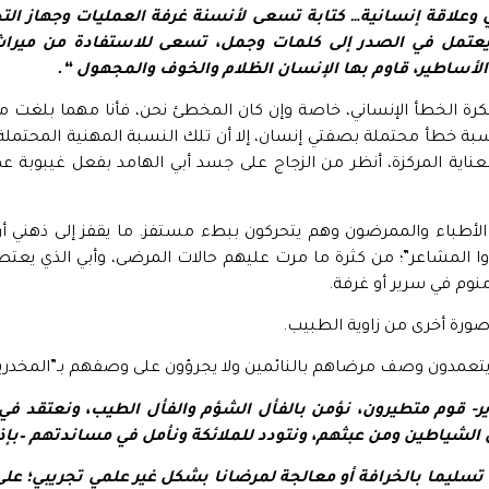
وعلاقة إنسانية… كتابة
تسعى لأنسنة غرفة العمليات وجهاز التخد
عتمل في الصدر إلى كلمات وجمل، تسعى للاستفادة من ميرا
لأساطير، قاوم بها الإنسان الظلام والخوف والمجهول “.
 فكرة الخطأ الإنساني، خاصة وإن كان المخطئ نحن، فأنا مهما بلغت
سبة خطأ محتملة بصفتي إنسان، إلا أن تلك النسبة المهنية المحتمل
العناية المركزة، أنظر من الزجاج على جسد أبي الهامد بفعل غيبوب
أطباء والممرضون وهم يتحركون ببطء مستفز. ما يقفز إلى ذهني أن
ا المشاعر”؛ من كثرة ما مرت عليهم حالات المرضى، وأبي الذي يعتص
منوم في سرير أو غرفة.
صورة أخرى من زاوية الطبيب.
ر يتعمدون وصف مرضاهم بالنائمين ولا يجرؤون على وصفهم بـ”المخدرين،
ر- قوم متطيرون، نؤمن بالفأل الشؤم والفأل الطيب، ونعتقد في ا
 الشياطين ومن عبثهم، ونتودد للملائكة ونأمل في مساندتهم –بإذن ا
 تسليما بالخرافة أو معالجة لمرضانا بشكل غير علمي تجريبي؛ عل