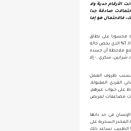
ت الأرقام حدية ولا
حتمالات صادقة جدا
، فالاحتمال هو إما
ته محسوبا على نطاق
واسع بسبب عدد المرضى الذين يتلقون العلاج معه في نفس الوقت، والتي ربما لم تتعدى الـ 1% الذي يخص حالة
. مع ملاحظة أن جسده
 شرايين، سكري…- إلا
ت بسبب ظروف العمل
ي الفردي المقبولة،
ظ على حيوات غيرهم،
 تحدث مضاعفات لمريض
لإنسان في حد ذاتها
 المخدر السحرية على
ا الطبيب تساعد ذلك