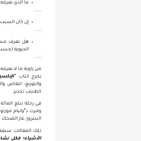
ما الذي نعرفه 
…….
إن كان السبب 
……
هل نعرف مساح
الحيوية لجسد
……
من زاوية ما لا نعرف
يخرج كتاب “
الإكسي
والتوزيع، للقاص وال
كطبيب تخدير.
في رحلة تبلغ المائة
ومرت بـ”وليام مورتو
النيتروز؛ غاز الضحك 
تلك المقالات سبقها
الأشياء؛ فكل نشاط