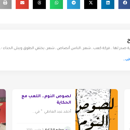
ح
صدر لها: ـ فركة كعب ـ شعر ـ الناس أنصاص ـ شعر ـ يختفي الطوق ويبلى الحذاء -…
تب..
لصوص النوم… اللعب مع
الحكاية
أحمد عبد العاطي ” في...
موقع الكتابة