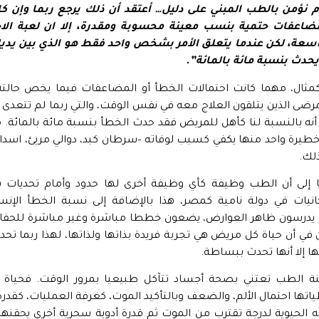
وم نؤمن بالطب المبني على دليل… أعتقد أن ذلك يرجع ربما وإن كان
ضاعفات حتمية بنسب معينة محسوبة ومقدرة، إلا ان لعبة الا
اسعة، لكن عندما يتعلق الأمر بشخص واحد فقط هو الذي بين يديك
 يحدث بنسبة مائة بالمائة”.
 كمثال، مهما كانت احتمالات الخطأ أو المضاعفات فيما يخص حال
لا أنه بالنسبة لنا كأهل للمريض فقد حدث الخطأ بنسبة مائة بالمائة
طيرة واحد منها يكفي كسبب لوفاته –سرطان كبد، دوالي مريئ، اسداد
ذلك.
ا إلى أن الطب وظيفة كأي وظيفة أخرى لها حدود وأمام تحديا
انيات في دولة نامية كمصر، هذا بالإضافة إلى نسبة الخطأ الإنسان
 يدرسون ظاهر العوارض، يضعون خططا مباشرة وغير مباشرة للحفا
ن في أن حياة كل مريض هي تجربة فريدة بذاتها ولذاتها، لهذا ربما
ا إلا أنها تحدث ببساطة.
ة الطب تعتني بصحة أجساد تتآكل طبيعيا بمرور الوقت. فحياة ا
ها احتمال الألم، والضعف وبالتأكيد الموت، كغرفة العمليات، كقدرة
 الحيوية لدرجة تقترب من الموت ثم قدرة أدوية سحرية أخرى يحقنه