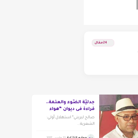
24
مقال
جدليَّة الضَّوء والعتمة..
قراءة في ديوان “هواء
العائلة” للشَّاعر شريف رزق
صالح لبريني* استهلال أولي:
الشعرية...
موقع الكتابة