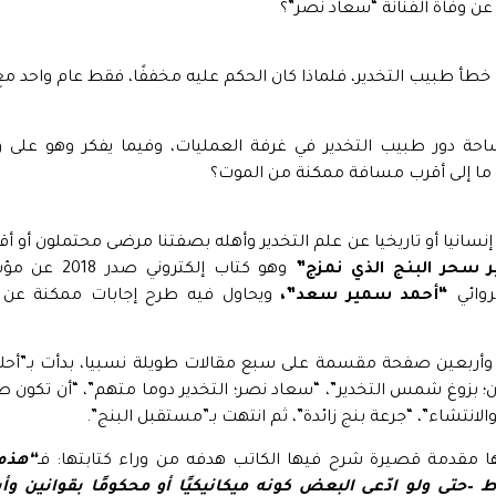
عن وفاة الفنانة “سعاد نصر”؟
خطأ طبيب التخدير، فلماذا كان الحكم عليه مخففًا، فقط عام واحد مع 
ة دور طبيب التخدير في غرفة العمليات، وفيما يفكر وهو على
 ما إلى أقرب مسافة ممكنة من الموت؟
ه إنسانيا أو تاريخيا عن علم التخدير وأهله بصفتنا مرضى محتملون أو 
ر سحر البنج الذي نمزج”
وهو كتاب إلكتر
روائي
“أحمد سمير سعد”،
ويحاول فيه طرح إجابات ممكنة عن 
 وأربعين صفحة مقسمة على سبع مقالات طويلة نسبيا، بدأت بـ”أحلام
ن؛ بزوغ شمس التخدير”، “سعاد نصر؛ التخدير دوما متهم”، “أن تكون طب
والانتشاء”، “جرعة بنج زائدة”، ثم انتهت بـ”مستقبل البنج”.
 مقدمة قصيرة شرح فيها الكاتب هدفه من وراء كتابتها: فـ
“هذه 
 –حتى ولو ادّعى البعض كونه ميكانيكيًا أو محكومًا بقوانين و