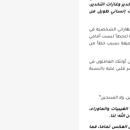
ير وغازات التخدير،
ث إنساني طويل من
 مهاراتي الشخصية في
ة للخطأ ليست أمامي
ة عميقة بسبب خطأ من
 أولئك العاملون في
ر قلبي عليه بالنسبة
 ولا المبنجين”.
لغيبيات والماوراء،
لله- لنا.
ى العكس تماما، فما