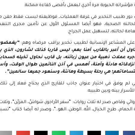
مؤشراته الحيوية مرة أخري ليعمل بأقصى كفاءة ممكنة.
ب دور طبيب التخدير في غرفة العمليات، فوظيفته ليست فقط حقن 
الته الصحية، فهو أيضا المسئول الأول عن تأمين مجرى التن
عامة لحالته، لتسهيل عمل الجراح.
على المشاعر الإنسانية لطبيب تخدير يراقب مرضاه وهم:
“يغمضون 
ل أن أعبر بالقارب آمنا بهم، ليس قاربا كذلك لشارون، الذي يعب
 أجره عملات ذهبية من عيون زبائنه، بل قارب نحاول تخيله كسحابة
زلاقاته هادئة وآمنة، أهمس في أذن النائمين طوال الوقت، و
تساماتهم؛ هي رحلة بسيطة وهانئة، وسنعود جميعا سالمين”.
يي لم يوفق في اختيار عنوان جاذب للقارئ الذي يحتاج فعلا إلى تلك 
لأسرار بينه وبين طبيبه.
ئي وقاص صدر له ثلاث روايات: “سفر الأراجوز، شواشّ، المزيّن”، و
لحمام، طرح الخيال، الله..الوطن..الهو..”، وصدر له أيضا كتاب “تسب