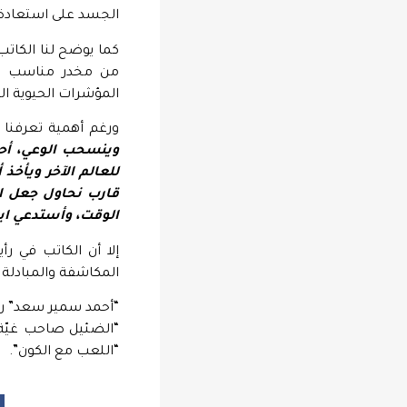
الجسد على استعادة 
كما يوضح لنا الكات
من مخدر مناسب لح
المؤشرات الحيوية ال
ورغم أهمية تعرفنا 
وينسحب الوعي، أحاو
للعالم الآخر ويأخذ
قارب نحاول جعل ان
الوقت، وأستدعي اب
إلا أن الكاتب في رأ
المكاشفة والمبادلة ل
“أحمد سمير سعد” روا
“الضئيل صاحب غيّة ا
“اللعب مع الكون”.