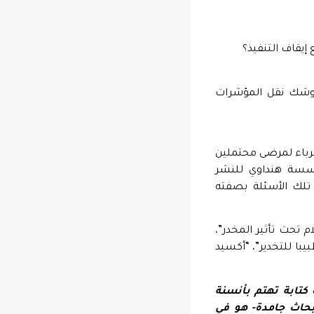
إيقاف التنفيذ؟
 وشك نقل المؤشرات
أقرباء لمرضى محتملين
وني صدر 2018 عن مؤسسة هنداوي للنشر
تلك الأسئلة بصفته
 تحت تأثير المخدر”،
يبا للتخدير”، “أكسيد
كتابة تهتم بأنسنة
أبحاث جامدة- هو في