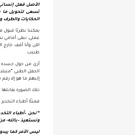
الأصل فعل إنساني 
تسعى لتحويل ما ي
الحكايات والطرف وا
يمكننا نظريًا قبول
عملي، تبقى أمامي ن
الآن وأنا أقف خارج 
طبيب.
أرى من حول جسده ال
الحقل الطبي “متبلدو
إليهم ما هو إلا رقم 
تلك الصورة يقابلها 
فمثلًا أطباء التخدي
“نحن –أطباء التخدي
ونستعيذ –بالله- من
ليس الأمر كما يبدو