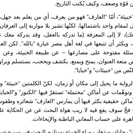
ن قوّة وضعف، وكيف يُكتب التاريخ.
بيئة”، أمّا “العارف” فهو من يعرف، أي من يعلم بعد جهل، 
 لمقام واحد باشتمالها، لكنّها تشير بلا مواربة إلى العرفان 
عك
)، لا إلى المعرفة (
ما تدركه بالعقل، وقد يدركه معك غ
، ويكثر أن تتبعها في لغة أهل مصر عبارة “بالله”. لكن العنو
أسئلة مفتوحة على مصارعها – عن طبيعة الخبيئة، وعن ح
 متعة العنوان، يمنح ويمنع، يكشف ويحجب، يستسلم ويراوغ
ّص من “خبيئات” و”خبايا”.
واية ما يحيل إلى مكان أو زمان، لكنّ الكلمتين “خبيئة” و
توهّمات عن أماكن “محتملة” تستقرّ فيها “الكنوز” و”الخبا
ماكن حقيقية يكثر فيها أن يمارس “العارف” شعائره وطقوس
 فخّ سوف يقع فيه لا ريب هواة البحث عن عن الحكاية 
هرة على حساب المعاني الباطنة والإيحاءات.
” رحلتان – ذهاب وراء الخبيئة يستلزم البحث في سيرة شيخ