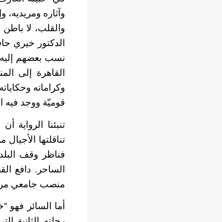
وآثاره ومريديه، و
والقلب، لا باطن 
الدكتور خيري حاف
نسب بعضهم إليه 
القاهرة إلى الم
وكراماته وحكاياته
قوميّة ووجد فيه ا
تنبئنا الرواية 
تناقلتها الأجيال 
فناظر وقف البلد،
الساحر. دافع الق
منصب جامعي مرمو
أما السائر فهو “
رحلته الثانية ال