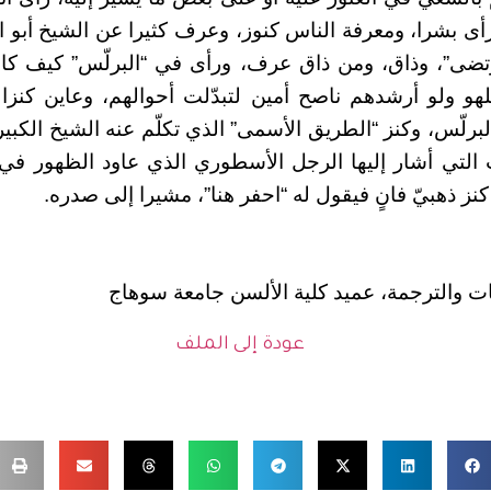
أى بشرا، ومعرفة الناس كنوز، وعرف كثيرا عن الشيخ أبو ال
“مرتضى”، وذاق، ومن ذاق عرف، ورأى في “البرلّس” كيف ك
هو ولو أرشدهم ناصح أمين لتبدّلت أحوالهم، وعاين كنزا ح
برلّس، وكنز “الطريق الأسمى” الذي تكلّم عنه الشيخ الكبي
ب التي أشار إليها الرجل الأسطوري الذي عاود الظهور ف
ز ذهبيّ فانٍ فيقول له “احفر هنا”، مشيرا إلى صدره.
يات والترجمة، عميد كلية الألسن جامعة سوهاج
عودة إلى الملف