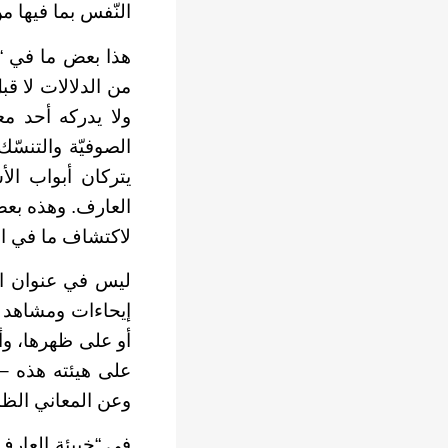
النّفس بما فيها م
هذا بعض ما في “خ
من الدلالات لا قبل
ولا يدركه أحد م
الصوفيّة والتنسّك
يتركان أبواب ال
العارف. وهذه بعض
لاكتشاف ما في الن
ليس في عنوان الر
إيحاءات ومشاهد و
أو على ظهرها، وأ
على هيئته هذه –
وعن المعاني الظا
في “خبيئة العارف