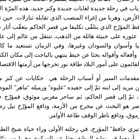
إياب في رحلة جديدة لغايات جديدة وكنز جديد، هذه المرّة الخ
الأرض، وهربا من إغراء المنصب الذي تقابله تنازلات. حين 
ظ المؤرّخ الذي يتلقّى تكليفا من قصر الحاكم بتعقّب آثار
عثوره على خبيئة هائلة من الذهب، تنتقل من عالم إلى ع
نيا وأسوان والسودان وغيرها، وفي الزمان تستعيد ما ك
 وأفعاله وأقواله بحثا عن خيط ينتهي بالباحث إلى مكان الكن
لقائمون على أمور البلاد طاقة نور تخرجها من أزمتها الاقتصا
أن مقدمات السير أو أسباب الرحلة هي حكايات عن كنز 
من مريد إلى ابنه ثمّ إلى حفيده “عليوه” وزميله “ماهر” الم
 ثمّ إلى قصر الحاكم، ثم ساحر مغربي موثوق، فمؤرّخ خب
صر هو البحث عن مخرج من الأزمة، ودافع المؤرّخ نيل رض
ق، ودافع ناظر الوقف طاعة الأوامر.
خيري حافظ” المؤرخ، في رحلته الأولى وراء حياة شيخ الطر
تي أزمعها في نهاية الرواية بحثا عن السكينة وهربا من ت