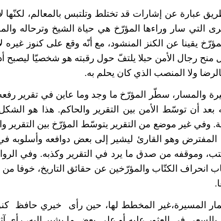
ريق عبارة عن إشارات قد تختلط وتلتبس بالمعالم، لكنّها ل
برى التي سار وراءها المؤرّخ هي حياة الشيخ وترحاله والم
لمؤرّخ يقينا عن الكنز المنشود، مع أنّه وقع على كنوز غيره
ل منح رجال الأمن حبلا يلتفّ حول رقبته هو شخصيّا ليصبح أ
الرضا ولا المنصب الذي كان يحلم به.
والمسار، سطّر المؤرّخ ما وجد وما عاين في تقرير رفعه
ه بعد أن توسّط الأمن بين التقرير والحاكم. هذا هو الشك
 وفي غير موضع من التقرير يتوسّط المؤرّخ بين التقرير وال
ي المفترض وهو القارئ ليشير إلى بعض دوافعه وأسلوبه في
تب، وموقفه من صدق ما يرد في التقرير وكذبه. وفي الروا
اب انحراف الكتّاب والمؤرّخين عن حقائق التاريخ، خوفا م
.
ثمار المسيرة،غير المخطط لها، حين رأى خيري حافظ كنوز
بالسعي في العثور عليه أو على بعض ما يشير إليه، رأى آثار