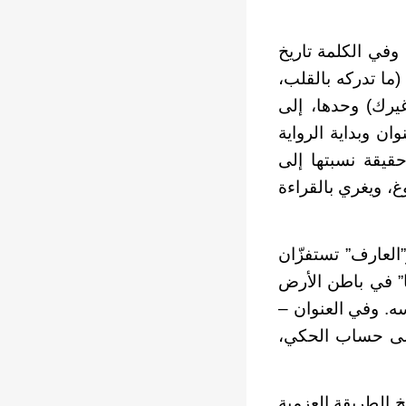
وفي الكلمة تاريخ
(
ما تدركه بالقلب،
يرك)
وحدها، إلى
ان وبداية الرواية
قيقة نسبتها إلى
، ويغري بالقراءة
”العارف” تستفزّان
يا” في باطن الأرض
ه. وفي العنوان –
على حساب الحكي،
 الطريقة العزمية