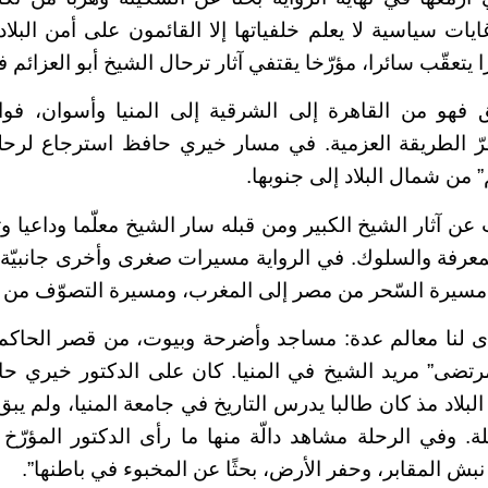
ات سياسية لا يعلم خلفياتها إلا القائمون على أمن البلاد
تعقّب سائرا، مؤرّخا يقتفي آثار ترحال الشيخ أبو العزائم في
 فهو من القاهرة إلى الشرقية إلى المنيا وأسوان، فو
رّ الطريقة العزمية. في مسار خيري حافظ استرجاع لرح
” من شمال البلاد إلى جنوبها.
 عن آثار الشيخ الكبير ومن قبله سار الشيخ معلّما وداعيا
لمعرفة والسلوك. في الرواية مسيرات صغرى وأخرى جانبيّة
مسيرة السّحر من مصر إلى المغرب، ومسيرة التصوّف من 
ءى لنا معالم عدة: مساجد وأضرحة وبيوت، من قصر الحاكم
مرتضى” مريد الشيخ في المنيا. كان على الدكتور خيري ح
 البلاد مذ كان طالبا يدرس التاريخ في جامعة المنيا، ولم ي
قليلة. وفي الرحلة مشاهد دالّة منها ما رأى الدكتور المؤر
نبش المقابر، وحفر الأرض، بحثًا عن المخبوء في باطنها”.