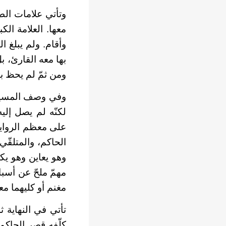
وتأتي علامات الط
معها. العلامة الك
وأقام. ولم يبلغ ا
بها معه القارئ، ب
ومن ثمّ لم يحظ ب
وفي وصف المسيرة 
لكنّه لم يصل إلي
على معظم الرواية.
الحاكم، والمتلقّ
وهو يعاين وهو يك
مهمّ ملحّ عن أسب
مغنم أو كليهما معا
تأتي في النهاية 
كلّفه قصر الحاكم 