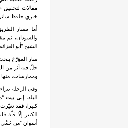
مقالات لتحقيق غاي
خيري حافظ سائرا ي
أما مسار الطريق
والسودان، ثم مق
الشيخ “أبو العزائم
سار المؤرّخ يبحث
حلّ فيه أثر من ا
وممارسات، منها 
وفي الرحلة تترا
البلد، إلى بيت “
كبيرا، فقد تغيّرت
الكبير إلّا قلّة 
أسوان “من حُمَّى 