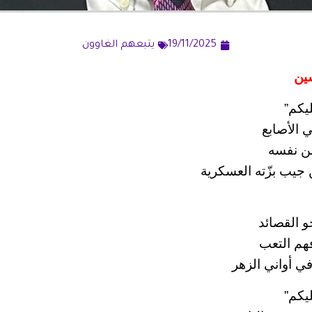
19/11/2025
يتبعهم الغاوون
سين
يكم”
 الأصابع
من نفسه
 جيب بزّته العسكرية
و القصائد
فهم التعب
في أواني الزهر
يكم”