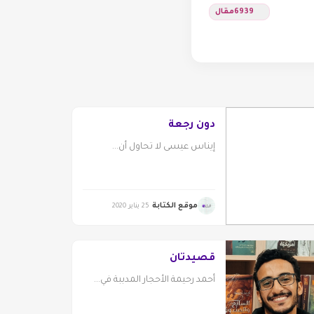
6939
مقال
دون رجعة
إيناس عيسى لا تحاول أن...
موقع الكتابة
25 يناير 2020
قصيدتان
أحمد رحيمة الأحجار المدببة في...