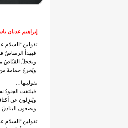
إبراهيم عدنان يا
تقولين “السلام عل
فيهدأ الرصاصُ في
ويخجلُ القنّاصُ 
ويُخرجُ حمامةً من
تقولينها…
فيلتفت الجنودُ نح
ويُنزِلون عن أكتا
ويضعون البنادقَ 
تقولين “السلام عل