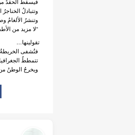
فيسقطُ الحقدُ من
وتتبادلُ الخناجرُ ا
وتنشرُ الألغامُ وصي
“لا مزيد من الأط
تقولينها…
فتُشفى الخريطةُ 
تتمططُ الجغرافيا 
ويخرجُ الوطنُ من 