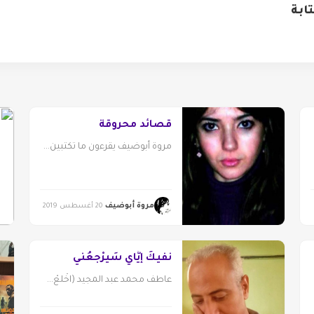
ابة
قصائد محروقة
مروة أبوضيف يقرءون ما تكتبين...
مروة أبوضيف
20 أغسطس 2019
نفْيكَ إيَّاي سَيرْجعُني
عاطف محمد عبد المجيد (اخْلعْ...