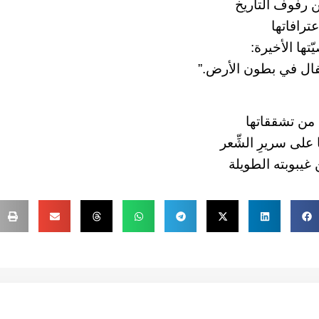
 رفوف التاريخ
عترافاتها
ّتها الأخيرة:
فال في بطون الأرض.”
من تشققاتها
على سريرِ الشِّعر
غيبوبته الطويلة