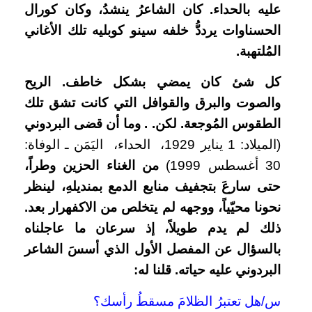
عليه بالحداء. كان الشاعرُ ينشدُ، وكان كورال
الحسناوات يرددُّ خلفه
سينو كوبليه تلك الأغاني
المُلتهبة.
كل شئ كان يمضي بشكل خاطف. الريح
والصوت والبرق والقوافل التي كانت تشق تلك
الطقوس المُوجعة. لكن. . وما أن قضى البردوني
(الميلاد: 1 يناير 1929، الحداء، اليَمَن ـ الوفاة:
30 أغسطس 1999)
من الغناء الحزين وطراً،
حتى سارعَ بتجفيف منابع الدمع بمنديلهِ، لينظر
نحونا محيّياً، ووجهه لم يتخلص من الاكفهرار بعد.
ذلك لم يدم طويلاً، إذ سرعان ما عاجلناه
بالسؤال عن المفصل الأول الذي أسسَ الشاعر
البردوني عليه حياته. قلنا له:
س/هل تعتبرُ الظلامَ مسقطُ رأسك؟