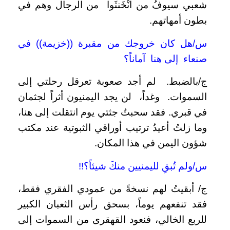
شعبي سيوفُ من انْخَنثَوا من الرجال وهم في
بطون أمهاتهم.
س/هل كان خروجك من مقبرة ((خزيمة)) في
صنعاء إلى هنا آماناً؟
ج/بالضبط. لم أجد صعوبة تعرقل رحلتي إلى
السموات. وغداً، لن يجد اليمنيون أثراً لجثمان
في قبري. فقد سحبتُ جثتي يوم انتقلت إلى هنا،
وما زلتُ أعيدُ ترتيب أوراقي الثبوتية عند مكتب
شؤون اليمن في هذا المكان.
س/ولم تُبقِ لليمنيين منكَ شيئاً؟!!
ج/ أبقيتُ لهم نسخةً من عمودي الفقري فقط،
فقد تنفعهم يوماً، بسحق رأس الثعبان الكبير
للربع الخالي، فنعود القهقرى من السموات إلى