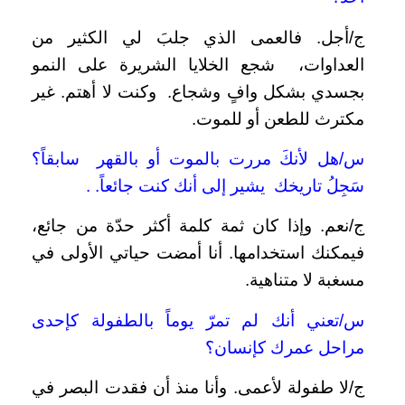
ج/أجل. فالعمى الذي جلبَ لي الكثير من
العداوات، شجع الخلايا الشريرة على النمو
بجسدي بشكل وافٍ وشجاع. وكنت لا أهتم. غير
مكترث للطعن أو للموت.
س/هل لأنكَ مررت بالموت أو بالقهر سابقاً؟
سَجِلُ تاريخك يشير إلى أنك كنت جائعاً. .
ج/نعم. وإذا كان ثمة كلمة أكثر حدّة من جائع،
فيمكنك استخدامها. أنا أمضت حياتي الأولى في
مسغبة لا متناهية.
س/تعني أنك لم تمرّ يوماً بالطفولة كإحدى
مراحل عمرك كإنسان؟
ج/لا طفولة لأعمى. وأنا منذ أن فقدت البصر في