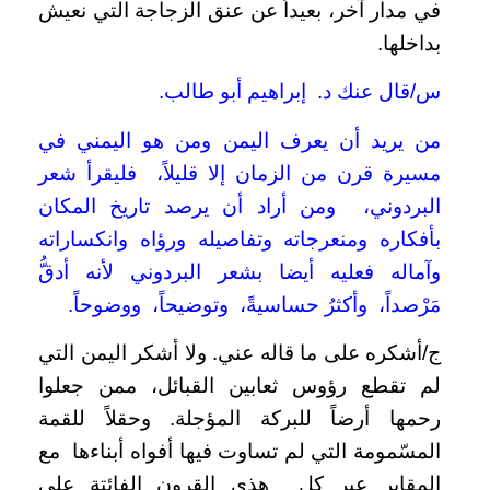
في مدار آخر، بعيداً عن عنق الزجاجة التي نعيش
بداخلها.
س/قال عنك د. إبراهيم أبو طالب.
من يريد أن يعرف اليمن ومن هو اليمني في
مسيرة قرن من الزمان إلا قليلاً، فليقرأ شعر
البردوني، ومن أراد أن يرصد تاريخ المكان
بأفكاره ومنعرجاته وتفاصيله ورؤاه وانكساراته
وآماله فعليه أيضا بشعر البردوني لأنه أدقُّ
مَرْصداً، وأكثرُ حساسيةً، وتوضيحاً، ووضوحاً.
ج/أشكره على ما قاله عني. ولا أشكر اليمن التي
لم تقطع رؤوس ثعابين القبائل، ممن جعلوا
رحمها أرضاً للبركة المؤجلة. وحقلاً للقمة
المسّمومة التي لم تساوت فيها أفواه أبناءها مع
المقابر عبر كل هذي القرون الفائتة على