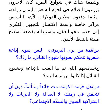
وشمعةً هناك في شوارع اليمن، كان الآخرون
يزرعون الظلام في لحوم الشعب اليمني زراعة،
مثلما يدفعون بملايين الدولارات الآن، لتأسيس
مراكز خاصة واسعة الانتشار للتجهيل الفكري
إلى حدود محو العقل، واستبداله بقطعة أسفنج
مليئة بالنفط الأسود.
س/ثمة من يرى البردوني، ليس سوى إذاعة
شعرية تتحكم بصوتها شيوخ القبائل. ما ردّك؟
ج/سامحهم الله. ثم ما العيب بالإذاعة وبشيوخ
القبائل إذا كانوا من تربة البلد؟
س/هل حزنت لكونت مت جائعاً ومتألماً، دون أن
تتحقق في زمنك، لا العدالة ولا الحريات ولا
اشتراكية السوق والسلام الاجتماعي؟