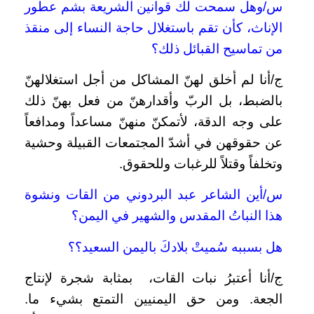
س/وهل سمحت لك قوانين الشريعة بشم عطور
الإناث، كأن تقم باستغلال حاجة النساء إلى منقذ
من تماسيح القبائل ذلك؟
ج/أنا لم أخلق لهنّ المشاكل من أجل استغلالهنّ
بالضبط، بل الربّ وأقدارهنّ من فعل بهنّ ذلك
على وجه الدقة، لأتمكنّ منهنّ مساعداً ومدافعاً
عن حقوقهن في أشدّ المجتمعات القبيلة وحشية
وتخلفاً وقتلاً للرغبات وللحقوق.
س/أين الشاعر عبد البردوني من القات ونشوة
هذا النباتُ المقدس والشهير في اليمن؟
هل بسببه سُميتْ بلادكَ باليمن السعيد؟؟
ج/أنا أعتبرُ نبات القات، بمثابة شجرة لإنتاج
الجعة. ومن حق اليمنيين التمتع بشيء ما.