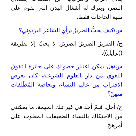
البصر، ويترك له أشغال البدن التي تقوم على
تلبية الحاجات فقط.
س/كيف يحبُّ الضريرُ برأي الشاعر البردوني؟
ج/ الضريرُ الضريرُ الضريرُ، لا يحبُ إلا بطريقة
((برايل)).
س/هل يمكن اعتبار حصولك على جائزة التفوق
اللغوي من دار العلوم الشرعية، كان بغرض
الاقتراب من عالم النساء، وبخاصة المُطَلقات
منهنّ؟
ج/ أجل. فلمْ أجد في غير تلك المهمة، ما يمكنني
من الاحتكاك بالنساء الضعيفات المغلوب على
أمرهنّ.