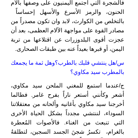
فالشجرة التي اجتمع اليمنيون على وصفها بالأم
الحنون، والرمز الأسرع والأسهل إحساساً
بالتخلص من الكوارث، لابد وان تكون مصدراً من
مصادر القوة على مواجهة الآلام العظمى، بعد أن
عجزت أقوى البلدوزرات عن اقتلاعها من تربة
اليمن، أو قبرها بعيداً عنه بين طبقات الصحارى.
س/هل ينتشي قلبك بالطرب؟وهل ثمة ما يجمعك
بالمطرب سيد مكاوي؟
ج/عندما استمع للمغني الملحن سيد مكاوي،
أشعر وكأنني أستعر ناراً بفرح غامر. فطالما
أخرجنا سيد مكاوي بأغانيه وألحانه من معتقلاتنا
السوداء، لننتشي مجدداً بشكل الحياة الأخرى
التي تنبعث من الغناء. فالأصوات المُعطرة
بالغرام، تكسرُ شجنَ الجسد السجين، لتطلقهُ