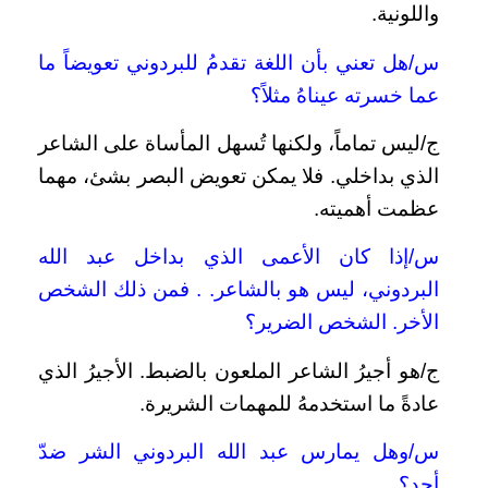
واللونية.
س/هل تعني بأن اللغة تقدمُ للبردوني تعويضاً ما
عما خسرته عيناهُ مثلاً؟
ج/ليس تماماً، ولكنها تُسهل المأساة على الشاعر
الذي بداخلي. فلا يمكن تعويض البصر بشئ، مهما
عظمت أهميته.
س/إذا كان الأعمى الذي بداخل عبد الله
البردوني، ليس هو بالشاعر. . فمن ذلك الشخص
الأخر. الشخص الضرير؟
ج/هو أجيرُ الشاعر الملعون بالضبط. الأجيرُ الذي
عادةً ما استخدمهُ للمهمات الشريرة.
س/وهل يمارس عبد الله البردوني الشر ضدّ
أحد؟