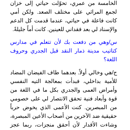
الخامسة من عمري، تحوّلت حياتي إلى خزان
لجمع المراثي على مختلف الصعد. ولكن أمي
كانت فاعلة في حياتي، عندما قدمت كل الدعم
والإسناد لي بعد فقداني للعينين. كانت أماً جليلةً.
س/وهي من دفعت بك لأن تتعلم في مدارس
كتاتيب مدينة ذمار النقد قبل الجدري وحروف
اللغة؟
ج/هي وخالي أولاً. بعدهما طاف الفيضان المضاد
للأمية بداخلي، فبدأت بمعالجة التيه النفسي
وأمراض العمى والجدري بكل ما في اللغة من
قوة وأبعاد فنية تحقق الانتصار لي على خصومي
من المبصرين. كنت الأعمى الذي يخوض حرباً
حقيقية ضد الآخرين من أصحاب الأعين المبصرة،
وشاءت الأقدار لأن أحقق منجزات، ربما عجز