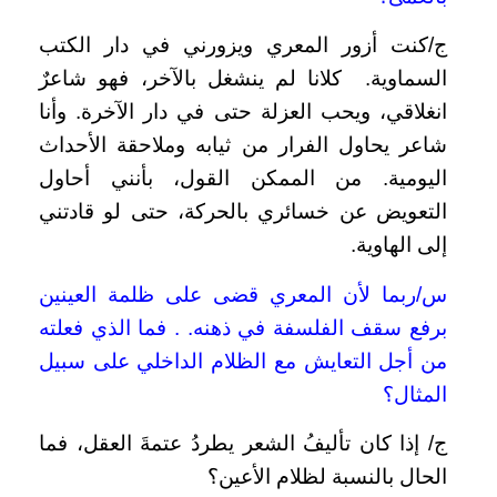
ج/كنت أزور المعري ويزورني في دار الكتب
السماوية. كلانا لم ينشغل بالآخر، فهو شاعرٌ
انغلاقي، ويحب العزلة حتى في دار الآخرة. وأنا
شاعر يحاول الفرار من ثيابه وملاحقة الأحداث
اليومية. من الممكن القول، بأنني أحاول
التعويض عن خسائري بالحركة، حتى لو قادتني
إلى الهاوية.
س/ربما لأن المعري قضى على ظلمة العينين
برفع سقف الفلسفة في ذهنه. . فما الذي فعلته
من أجل التعايش مع الظلام الداخلي على سبيل
المثال؟
ج/ إذا كان تأليفُ الشعر يطردُ عتمةَ العقل، فما
الحال بالنسبة لظلام الأعين؟