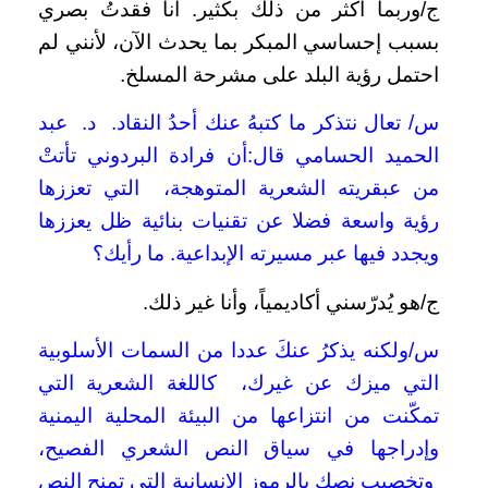
ج/وربما أكثر من ذلك بكثير. أنا فقدتُ بصري
بسبب إحساسي المبكر بما يحدث الآن، لأنني لم
احتمل رؤية البلد على مشرحة المسلخ.
س/ تعال نتذكر ما كتبهُ عنك أحدُ النقاد. د. عبد
الحميد الحسامي قال:أن فرادة البردوني تأتتْ
من عبقريته الشعرية المتوهجة، التي تعززها
رؤية واسعة فضلا عن تقنيات بنائية ظل يعززها
ويجدد فيها عبر مسيرته الإبداعية. ما رأيك؟
ج/هو يُدرّسني أكاديمياً، وأنا غير ذلك.
س/ولكنه يذكرُ عنكَ عددا من السمات الأسلوبية
التي ميزك عن غيرك، كاللغة الشعرية التي
تمكّنت من انتزاعها من البيئة المحلية اليمنية
وإدراجها في سياق النص الشعري الفصيح،
وتخصيب نصك بالرموز الإنسانية التي تمنح النص