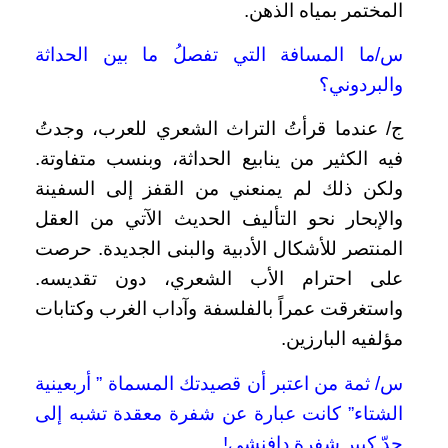
المختمر بمياه الذهن.
س/ما المسافة التي تفصلُ ما بين الحداثة
والبردوني؟
ج/ عندما قرأتُ التراث الشعري للعرب، وجدتُ
فيه الكثير من ينابيع الحداثة، وبنسب متفاوتة.
ولكن ذلك لم يمنعني من القفز إلى السفينة
والإبحار نحو التأليف الحديث الآتي من العقل
المنتصر للأشكال الأدبية والبنى الجديدة. حرصت
على احترام الأب الشعري، دون تقديسه.
واستغرقت عمراً بالفلسفة وآداب الغرب وكتابات
مؤلفيه البارزين.
س/ ثمة من اعتبر أن قصيدتك المسماة ” أربعينية
الشتاء” كانت عبارة عن شفرة معقدة تشبه إلى
حدّ كبير شفرة دافنشي!