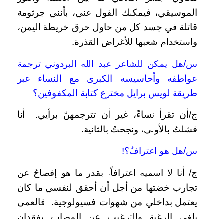
الموسيقي، فيمكنك القول عني، بأنني جرثومة
قاتلة في جسد كل من حاول حرق خريطة اليمن،
واستخدام شعبها للأغراض القذرة.
س/هل يمكن للشاعر عبد الله البردوني ترجمة
عواطفه وأحاسيسه الكبرى مع النساء عبر
طريقة لويس برايل مخترع كتابة المكفوفين؟
ج/أن تقرأ نساءً، غير أن تترجمهنّ برأيي. أنا
فشلتُ بالأولى، ونجحتُ بالثانية.
س/هل هو اعترافٌ؟!
ج/ أنا لا اسميه اعترافاً، بقدر ما هو إفصاحٌ عن
تجارب خضتها من أجل أن أحقق لنفسي ما كان
يعتمل بداخلي من شهوات فسيولوجية. فالعمى
يلغي الرغبة والترغيب عن المصاب بفقدان