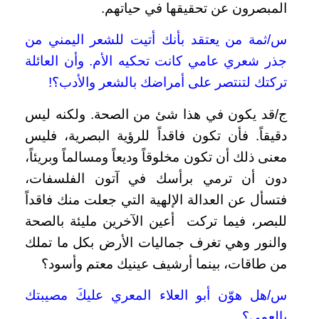
المبصرون عن تحقيقها في حياتهم.
س/ثمة من يعتقد بأنك أتيت للشعر اليمني من
جذر شعري عامي كانت تحكيه الأم. وأن العائلة
تركتك لتنتصر على أمراضك بالشعر والأدب؟!
ج/قد يكون في هذا شئ من الصحة. ولكنه ليس
دقيقاً. فأن تكون فاقداً للرؤية البصرية، فليس
معنى ذلك أن تكون مخلوقاً وديعاً ومسالماً وبريئاً،
دون أن ترمي برأسك في آتون الفلسفات،
فتسأل عن العدالة الإلهية التي جعلت منك فاقداً
للبصر، فيما تركت أعين الآخرين مليئة بالصحة
والنور وهي تغرف جماليات الأرض بكل ما تملك
من طاقات، بينما أرشيف عينيك معتم وأسود؟
س/هل هوّن أبو العلاء المعري عليكَ مصيبتك
بالعمى؟