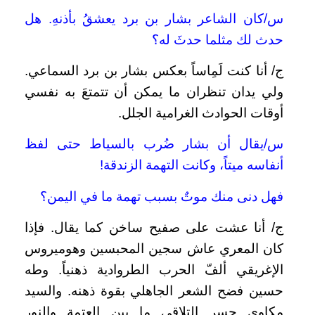
س/كان الشاعر بشار بن برد يعشقُ بأذنهِ. هل
حدث لك مثلما حدثَ له؟
ج/ أنا كنت لَمِاساً بعكس بشار بن برد السماعي.
ولي يدان تنظران ما يمكن أن تتمتعَ به نفسي
أوقات الحوادث الغرامية الجلل.
س/يقال أن بشار ضُرب بالسياط حتى لفظ
أنفاسه ميتاً، وكانت التهمة الزندقة!
فهل دنى منك موتٌ بسبب تهمة ما في اليمن؟
ج/ أنا عشت على صفيح ساخن كما يقال. فإذا
كان المعري عاش سجين المحبسين وهوميروس
الإغريقي ألفّ الحرب الطروادية ذهنياً. وطه
حسين فضح الشعر الجاهلي بقوة ذهنه. والسيد
مكاوي جسر التلاقي ما بين العتمة والنور