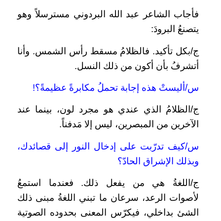
فأجاب الشاعر عبد الله البردوني مسترسلاً وهو
يتصنعُ البرودَ:
ج/بكل تأكيد. فالظلامُ مسقط رأس الشمس. وأنا
أتشرفُ بأن أكون من ذلك النسل.
س/أليستْ هذه إجابة تحملُ مكابرةً عظيمةً؟!
ج/الظلامُ الذي عندي هو مجرد لون، بينما عند
الآخرين من المبصرين، ليس إلا مَدفناً.
س/كيف تدرّبت على إدخال النور إلى قصائدك،
وبذلك الإشراق الحادّ؟
ج/اللغةُ هي من يفعل ذلك. فعندما استمعُ
لأصوات الرعد، سرعان ما تبني اللغةُ مبنى ذلك
الشئ بداخلي، فيكرّس المعنى بحدوده الصوتية