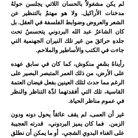
لم يكن مشغولاً بالحسان اللاتي يجلسن حولهُ
مدخنات الأراكيل. ولا هو مهتمٌ بالتنظير عن
الشعر والعروض وضوابط الفلسفة في العقل. بل
كان الشاعرُ عبد الله البردوني يتحسسُ تحت
جلدهِ حرائقَ من غير تلك النيران الجهنمية التي
جاءت في الكتب والأساطير والملاحم.
رأيناهُ بشَعرٍ منكوش، كما كان في سابق عهده
على الأرض، من ذلك العمر المتبصر البصير على
الرغم مما حدث لتلك العينين بفعل فيضان العتمة
القاسية، تلك التي أفقدتهما لذّة التناظر والنظر
في عموم مناظر الحياة.
غير أن العمى، لم يقف عائقاً يحول دونه ودون
الزمن. فما كان يميز البردوني، قدرته العجيبة
على الغناء البدوي الشجي، أو ما يمكن أن نطلق