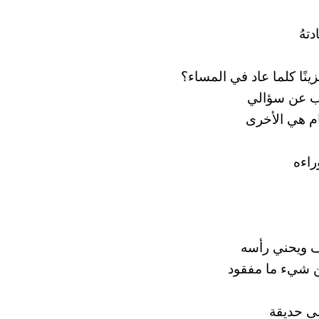
تهُ
زينًا كلما عاد في المساء؟
يب عن سؤالي
ام هي الأخرى
راءه
ويحني رأسه
عن شيء ما مفقود
ى حديقة