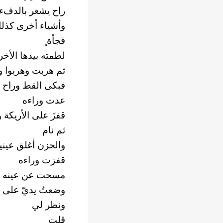
راح يشعر بالدفء 
وأشياء أخرى كذل
فجأة ٕ
لطمته بيدها الأخ
ثم هربت وهربوا
فبكى القط وراح ي
عدت وراءه
قفزَ على الأريكة
ثم نام
والحزن أغلق عيني
قفزت وراءه
مسحت عن عينه ا
وضعتُ يديّ على جب
ونظر لي
قلت