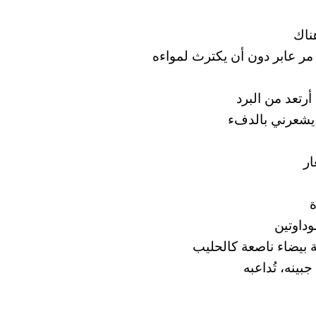
ناك
مر عابر دون أن يكترث لمواءه
رتعد من البرد
يشعرني بالدفء
ار
ة
وداوتين
ة بيضاء ناصعة كالحليب
ينه، تُداعبه