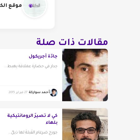
موقع الكت
مقالات ذات صلة
جادّة أجريكول
جدار في حضارة عملاقة يهبط...
أحمد سواركة
27 فبراير 2015
كي لا تصيرَ الرومانتيكيةُ
بلهاء
جورج ضرغام القُبلةُ لها ذيلٌ...