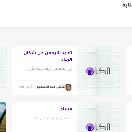
ابة
تعوذ بالرحمن من سُكَّان
الرماد
إلى شِبْشِبٍ أعرفُه جيدا نَغَارُ...
فتحي عبد السميع
11 أبريل 2015
مساء
مساء مجرد مساء عار...