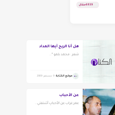
6939
مقال
هل أنا الريح أيها المداد
شعر : محمد بلمو *...
موقع الكتابة
9 ديسمبر 2009
عن الأحباب
عمر غراب عن الأحبابِ أسْتفتي...