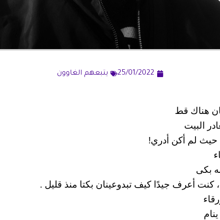
25/01/2022
يتبعهم الغاوون
ن هناك قط
ادر البيت
 حيث لم أكن أدري!
ء
نه بكى
، كنت أعرف جيدًا كيف تبدوعينان بكتا منذ قليل .
رقاء
نام