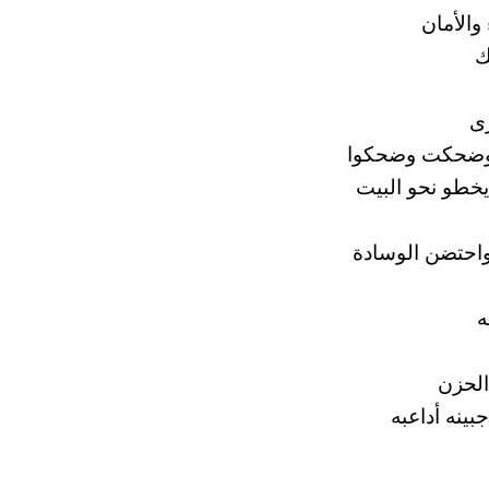
والأمان
ك
رى
 وضحكت وضحكوا
خطو نحو البيت
 واحتضن الوسادة
ه
لحزن
ينه أداعبه