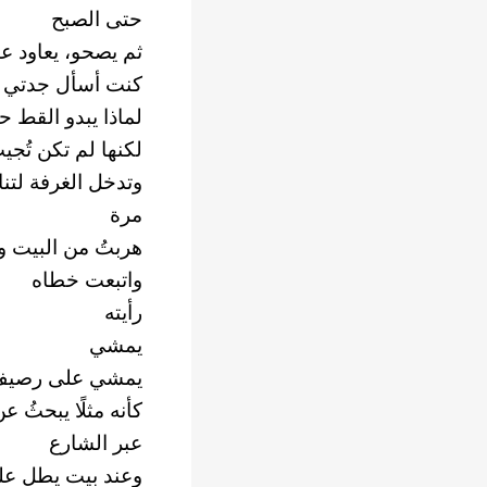
حتى الصبح
ثم يصحو، يعاود عاد
كنت أسأل جدتي
لماذا يبدو القط ح
لكنها لم تكن تُج
وتدخل الغرفة لتن
مرة
هربتُ من البيت و
واتبعت خطاه
رأيته
يمشي
يمشي على رصيف 
كأنه مثلًا يبحثُ 
عبر الشارع
وعند بيت يطل عل