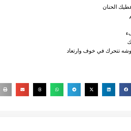
عطيك الحنان
فء
ك
وشه تتحرك في خوف وارتعاد