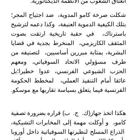
انعتاق الشعوب من الأنظمة الديكتاتورية.
شكلت صرخة كامو المدوية، ضد اجتياح المجر؛
بتلك الكيفية الدموية العنيفة، وكذا دعمه لترشيح
باسترناك، في حقبة تاريخية ارتقت بصوت
المثقف الكاريزمي، المنخرط بجدية في قضايا
البشرية، بمثابة مبررين أساسيين، لتصنيفه من
طرف مسؤولي الاتحاد السوفياتي، ومعهم
الحزب الشيوعي الفرنسي، عدوا خطيرا؛بل
عائقا أمام التنفيذ العملي، لمخطط الحكومة
الفرنسية فيما يتعلق بسياسة تقاربها مع موسكو.
هكذا اتخذ جهاز(ك. ج. ب) قراره بضرورة تصفية
كامو، و أوكلت مهمة إلى المخابرات التشيكية،
الذراع المسلح لنظيرتها السوفياتية داخل أوروبا