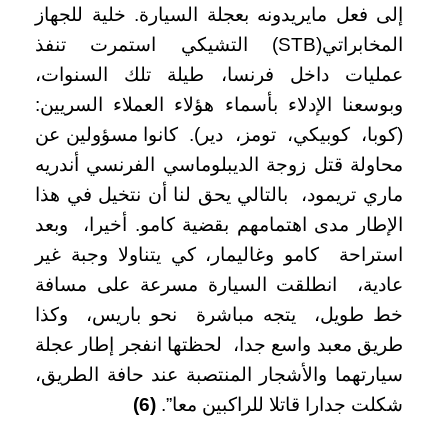
إلى فعل مايريدونه بعجلة السيارة. خلية للجهاز
المخابراتي(STB) التشيكي استمرت تنفذ
عمليات داخل فرنسا، طيلة تلك السنوات،
وبوسعنا الإدلاء بأسماء هؤلاء العملاء السريين:
(كوبا، كوبيكي، تومز، دير). كانوا مسؤولين عن
محاولة قتل زوجة الديبلوماسي الفرنسي أندريه
ماري تريمود، بالتالي يحق لنا أن نتخيل في هذا
الإطار مدى اهتمامهم بقضية كامو. أخيرا، وبعد
استراحة كامو وغاليمار، كي يتناولا وجبة غير
عادية، انطلقت السيارة مسرعة على مسافة
خط طويل، يتجه مباشرة نحو باريس، وكذا
طريق معبد واسع جدا، لحظتها انفجر إطار عجلة
سيارتهما والأشجار المنتصبة عند حافة الطريق،
شكلت جدارا قاتلا للراكبين معا”.
(6)
…………….