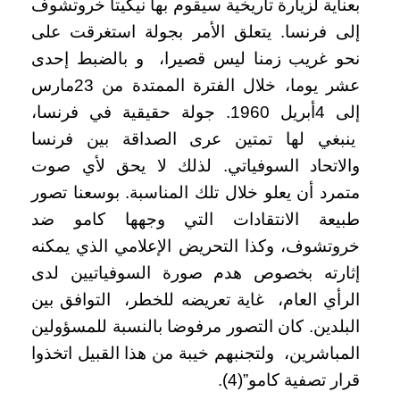
بعناية لزيارة تاريخية سيقوم بها نيكيتا خروتشوف
إلى فرنسا. يتعلق الأمر بجولة استغرقت على
نحو غريب زمنا ليس قصيرا، و بالضبط إحدى
عشر يوما، خلال الفترة الممتدة من 23مارس
إلى 4أبريل 1960. جولة حقيقية في فرنسا،
ينبغي لها تمتين عرى الصداقة بين فرنسا
والاتحاد السوفياتي. لذلك لا يحق لأي صوت
متمرد أن يعلو خلال تلك المناسبة. بوسعنا تصور
طبيعة الانتقادات التي وجهها كامو ضد
خروتشوف، وكذا التحريض الإعلامي الذي يمكنه
إثارته بخصوص هدم صورة السوفياتيين لدى
الرأي العام، غاية تعريضه للخطر، التوافق بين
البلدين. كان التصور مرفوضا بالنسبة للمسؤولين
المباشرين، ولتجنبهم خيبة من هذا القبيل اتخذوا
قرار تصفية كامو”(4).