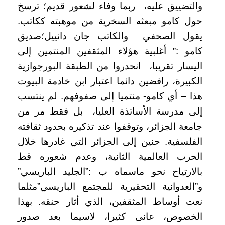
والتضييق عليه، ربما وفاء لشعور قديم؛ ترسخ
حول كامو مبعثه السخرية من موهبته ككاتب.
يقول الصحفي والكاتب جان دانييل؛صديق
كامو :” أغلبية هؤلاء المثقفين المنتمين إلى
اليسار تقريبا، انحدروا من الطبقة البورجوازية
الكبيرة، رافضين دائما اعتبار ابن خادمة البيوت
هذا – أي كامو- منتميا إلى صفوفهم. لم ينتسب
إلى مدرسة الأساتذة العليا، بل فقط مر من
جامعة الجزائر، وتوقفوا عند تذكيره بحدود ثقافته
الفلسفية. حنين إلى الجزائر التي غادرها خلال
الحرب العالمية الثانية، وعدم شعوره قط
بالارتياح نحو ماسماه ب :”الجليد الباريسي”
و”العدوانية التحقيرية للمجتمع الباريسي”مثلما
نعت أوساط المثقفين، الذي أثار حنقه. بهذا
الخصوص، عانى كثيرا، لاسيما بعد صدور