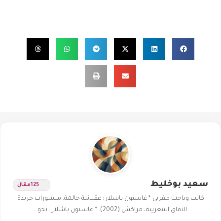
سعيد بوخليط
125
مقال
كاتب وباحث مغربي * غاستون باشلار : عقلانية حالمة. منشورات جريدة
الآفاق المغربية، مراكش (2002). * غاستون باشلار : نحو…