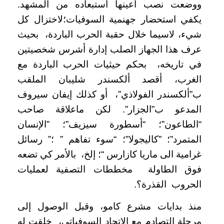
ووضعت نصب أعينها استبعاده من المشهد.
يكفي استحضار جهنمية السوفيات؛لاختزال كل
شيء، لاسيما خلال حقبة الحرب الباردة، بحيث
عرف هذا الجهاز الصلب إدارة أشرس شخصيتين
في تاريخه، بحكم حيثيات الحرب الباردة مع
الغرب، أقصد ألكسندر شليبان الملقب
ب”ألكسندر الفولاذي”، أو كذلك إيفان سيروف
المدعو ب”الجزار”. لكن ماعلاقة صاحب
“الطاعون”؛ “أسطورة سيزيف”؛ ”الإنسان
المتمرد”؛ ”كاليجولا”؛ “سوء تفاهم ” ؛” رسائل
غرامية الى ماريا كازارس “؛ إلخ، بالأمر كي تضعه
فوق الطاولة مخططات التصفية لعمليات
الحروب القذرة؟.
منذ بدايات مشرع كامو، وقبل الوصول إلى
مرحلة التصادم مع الاتحاد السوفياتي، خلقت له