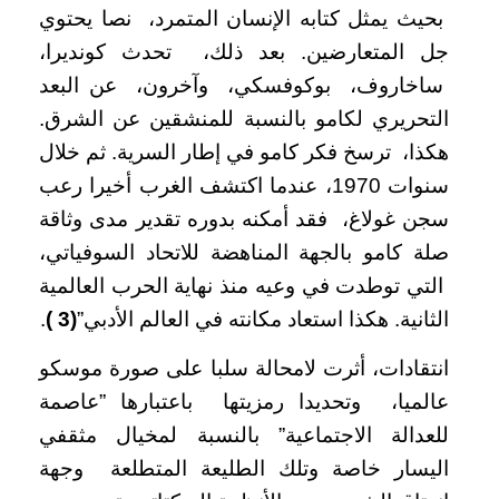
بحيث يمثل كتابه الإنسان المتمرد، نصا يحتوي
جل المتعارضين. بعد ذلك، تحدث كونديرا،
ساخاروف، بوكوفسكي، وآخرون، عن البعد
التحريري لكامو بالنسبة للمنشقين عن الشرق.
هكذا، ترسخ فكر كامو في إطار السرية. ثم خلال
سنوات 1970، عندما اكتشف الغرب أخيرا رعب
سجن غولاغ، فقد أمكنه بدوره تقدير مدى وثاقة
صلة كامو بالجهة المناهضة للاتحاد السوفياتي،
التي توطدت في وعيه منذ نهاية الحرب العالمية
الثانية. هكذا استعاد مكانته في العالم الأدبي”
(
3
)
.
انتقادات، أثرت لامحالة سلبا على صورة موسكو
عالميا، وتحديدا رمزيتها باعتبارها ”عاصمة
للعدالة الاجتماعية” بالنسبة لمخيال مثقفي
اليسار خاصة وتلك الطليعة المتطلعة وجهة