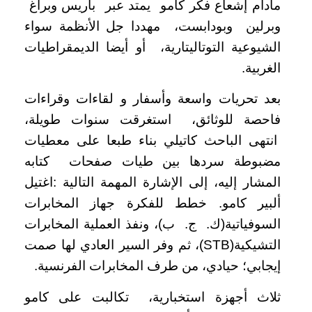
مادام إشعاع فكر كامو يمتد عبر باريس وبراغ
وبرلين وبودابست، مهددا جل الأنظمة سواء
الشيوعية التوتاليتارية، أو أيضا الديمقراطيات
الغربية.
بعد تحريات واسعة وأسفار و لقاءات وقراءات
فاحصة للوثائق، استغرقت سنوات طويلة،
انتهى الباحث كاتيلي بناء طبعا على معطيات
مضبوطة سردها بين طيات صفحات كتابه
المشار إليه، إلى الإشارة المهمة التالية :اغتيل
ألبير كامو. خطط للفكرة جهاز المخابرات
السوفياتية(ك. ج. ب)، ونفذ العملية المخابرات
التشيكية(STB)، ثم وفر السير العادي لها صمت
إيجابي؛ حيادي، من طرف المخابرات الفرنسية.
ثلاث أجهزة استخبارية، تكالبت على كامو