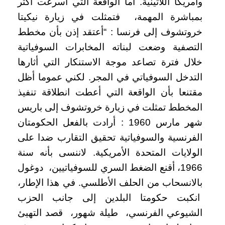
وأمريكا اللاتينية. أما الواقعة التي أسرعت أكثر
بمباشرة المهمة، فتمثلت في زيارة نيكيتا
خروتشوف إلى فرنسا : “أعتقد إذن بأن مخطط
التصفية وضعت لبناته المخابرات السوفياتية
خلال فترة تصاعد موجة الاستنكار التي أثارها
التدخل السوفياتي في المجر. لكني عموما أظل
مقتنعا بأن الواقعة التي أعطت انطلاقة تنفيذ
المخطط تمثلت في زيارة خروتشوف إلى باريس
شهر مارس 1960 : أرادت بالفعل الحكومتان
الفرنسية والسوفياتية تحقيق التقارب ضدا على
الولايات المتحدة الأمريكية. لاننسى بأنه سنة
1966، أقنع الضغط السري للسوفياتيين، دوغول
بالانسحاب من الحلف الأطلسي. في هذا الإطار،
انكبت حكومتا البلدين إلى جانب الحزب
الشيوعي الفرنسي، طيلة شهور، قصد التهيئ