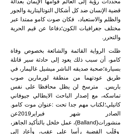
محددات رؤية إلى العالم قوامها الإيمان بعدالة
قضية الإنسان ضد كل أشكال التوتاليتارية والجور
والظلم والاستعباد، فكان صوت كامو ممتدا عبر
مختلف جغرافيات الكون؛دفاعا عن قيم الحرية
والتحرر.
ظلت الرواية القائمة والشائعة بخصوص وفاة
كامو، أن سبب ذلك يعود إلى حادثة سير قاتلة
بسيارة؛صحبة صديقه الناشر ميشيل غاليمار، في
طريق عودتهما من منطقة لورمارين صوب
باريس. مترسخ لن يظل محافظا على نفس
تماسكه، مع إصدار الباحث الايطالي جيوفاني
كاتيلي؛لكتاب مهم جدا تحت :عنوان موت كامو.
الصادر شهر فبراير2019عن
منشورات(Balland)، عمل خلخل بالتأكيد الجاهز،
وقَلَب القضية رأسا على عقب، وأعاد إلى