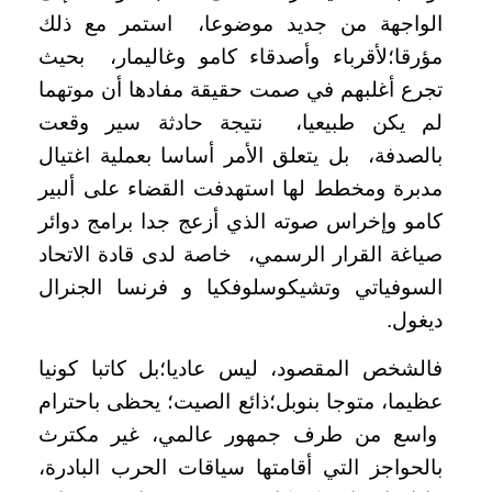
الواجهة من جديد موضوعا، استمر مع ذلك
مؤرقا؛لأقرباء وأصدقاء كامو وغاليمار، بحيث
تجرع أغلبهم في صمت حقيقة مفادها أن موتهما
لم يكن طبيعيا، نتيجة حادثة سير وقعت
بالصدفة، بل يتعلق الأمر أساسا بعملية اغتيال
مدبرة ومخطط لها استهدفت القضاء على ألبير
كامو وإخراس صوته الذي أزعج جدا برامج دوائر
صياغة القرار الرسمي، خاصة لدى قادة الاتحاد
السوفياتي وتشيكوسلوفكيا و فرنسا الجنرال
ديغول.
فالشخص المقصود، ليس عاديا؛بل كاتبا كونيا
عظيما، متوجا بنوبل؛ذائع الصيت؛ يحظى باحترام
واسع من طرف جمهور عالمي، غير مكترث
بالحواجز التي أقامتها سياقات الحرب البادرة،