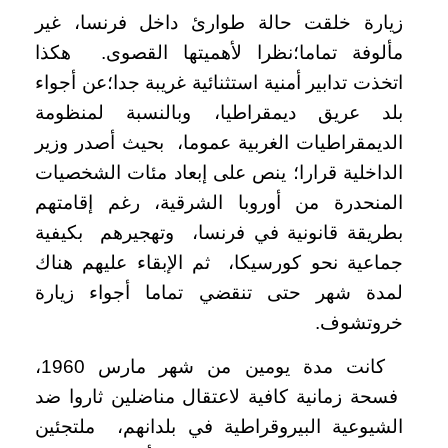
زيارة خلقت حالة طوارئ داخل فرنسا، غير
مألوفة تماما؛نظرا لأهميتها القصوى. هكذا
اتخذت تدابير أمنية استثنائية غريبة جدا؛عن أجواء
بلد عريق ديمقراطيا، وبالنسبة لمنظومة
الديمقراطيات الغربية عموما، بحيث أصدر وزير
الداخلية قرارا؛ ينص على إبعاد مئات الشخصيات
المنحدرة من أوروبا الشرقية، رغم إقامتهم
بطريقة قانونية في فرنسا، وتهجيرهم بكيفية
جماعية نحو كورسيكا، ثم الإبقاء عليهم هناك
لمدة شهر حتى تنقضي تماما أجواء زيارة
خروتشوف.
كانت مدة يومين من شهر مارس 1960،
فسحة زمانية كافية لاعتقال مناضلين ثاروا ضد
الشيوعية البيروقراطية في بلدانهم، ملتجئين