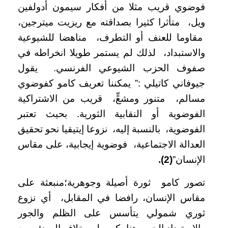
فوضوي قريب مثلا من أفكار سيمون أدولفين
ويل، متأثرا كثيرا بصداقته مع ريزيت ميترجين،
مقاوما للعنف أو التطرف، مناهضا للشيوعية
والاستبداد، لذلك لم يستمر طويلا انخراطه في
صفوف الحزب الشيوعي الفرنسي. يقول
جيوفاني كاتيلي :” يمكننا تعريف كامو كفوضوي
مسالم، متنور ومشعٍّ، قريب من الاشتراكية
الفوضوية أو النقابية الثورية. بحيث تعتبر
الفوضوية، بالنسبة إليه، نزوعا إيتيقيا نحو تحقيق
العدالة الاجتماعية، فوضوية إيجابية، على مقاس
الإنسان”
(2)
.
تصور كامو ثورة أصيلة وجوهرية؛منبعثة على
مقاس الإنسان، رافضا في المقابل، أي نزوع
ثوري شمولي يتأسس على الظلم والجور