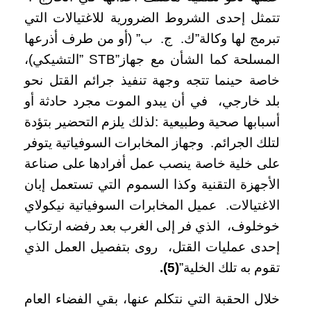
تتمثل إحدى الشروط الضرورية للاغتيالات التي
تبرمج لها وكالة”ك. ج. ب” (أو من طرف أذرعها
المسلحة كما الشأن مع جهاز”STB ”التشيكي)،
خاصة حينما تتجه وجهة تنفيذ جرائم القتل نحو
بلد خارجي، في أن يبدو الموت مجرد حادثة أو
أسبابها صحية وطبيعية :لذلك يلزم التحضير بتؤدة
لتلك الجرائم. وجهاز المخابرات السوفياتية يتوفر
على خلية خاصة ينصب عمل أفرادها على صناعة
الأجهزة التقنية وكذا السموم التي تستعمل إبان
الاغتيالات. عميل المخابرات السوفياتية نيكولاي
خوخلوف، الذي فر إلى الغرب بعد رفضه ارتكاب
إحدى عمليات القتل، روى بتفصيل العمل الذي
تقوم به تلك الخلية”
(
5
).
خلال الحقبة التي نتكلم عنها، بقي الفضاء العام