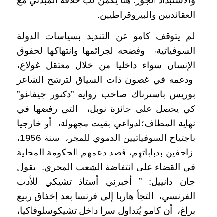
والاستبداد الجور. هنا يكمن لب خلافه المبدئي مع
العقائديين والبيروقراطيين.
لم يتوقف كامو عن التنديد بسياسات الدولة
السوفياتية، وفضحه لجرائمها وانتهاكها لحقوق
الإنسان سواء داخليا من خلال معتقل غولاع،
ودعمه في غضون ذات السياق لترشح الشاعر
بوريس باسترناك صاحب رواية ”دكتور جيفاغو”
كي يحصل على جائزة نوبل، التي رفضها في
نهاية المطاف؛لدواعي بقيت مجهولة، أو خارجيا
باجتياح السوفياتيين الدموي للمجر، سنة 1956،
زاحفين بدباباتهم، قصد دعمهم الحكومة المحلية
في القضاء على انتفاضة الشعب المجري. يقول
جان دانييل: ” أخبرني أستاذ تشيكي للأدب
الفرنسي، التجأ هاربا إلى فرنسا بعد إخفاق ربيع
براغ، أن كامو يُتداول سرا داخل تشيكوسلوفاكيا،