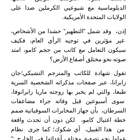
الدبلوماسية مع شيوعيي الكرملين ضدا على
الولايات المتحدة الأمريكية.
إذن، وقد شمل ”التطهير” حشدا من الأشخاص،
غير مؤثرين في توجيه الرأي العام، فكيف
سيكون التعامل مع كاتب من حجم كامو، امتد
صوته نحو مختلق أصقاع الأرض؟
تقول شهادة للكاتب والمترجم التشيكي؛جان
زابرانا، عبر صفحات مذكراته الشخصية السرية
طبعا، والتي لم يخبر بها زوجته ماريا زابرانوفا،
سوى أسبوعين قبل وفاته جراء مضاعفات
السرطان، بأن جهاز المخابرات السوفياتية صمم
خطة اغتيال كامو، لكن دون أن تحدث واقعة
من هذا القبيل، أي شكوك؛ كما جرى نظام
عملها نحو تصفية مختلف أعدائها في الخارج :”