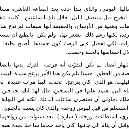
ها اليومي، والذي يبدأ عادة بعد الساعة العاشرة مس
 لتخرج قبل منتصف الليل، خلال تلك الساعتين، كانت تت
ت وهمية من الأوساخ، والحقيقة أنها طبقات لم تدع شار
مجردة، لكنها رغم ذلك تشعر بها، ولم يكن بالطبع أن تس
رات، لكي تحصل على الرضا، كون جسدها أصبح نظيفا ت
خلال احساسها بالخفة وحسب.
هار أيضا، لم تكن لتفوّت أية فرصة لفرك يديها بالص
اصة من العطور. جسنا ،لم يكن هذا الأمر يزعج سيدة البيت
 فيليب، هو الذي كان ينزعج، تحدث اليها مرات عديدة بخ
اء التي يعتمد عليها في التسخين، قال لها: انك تحتاجي
 ،حاولي أن تختصري ساعات الدعك. لكنه في النهاية 
ا استسلم من قبل لهوس زوجته، والذي كان يصيبه بالجنون, و
ري، استطاعت زوجته ( سارة ) بعد سنوات من زواجهما
وقبل أن ينام الى جانبها، كان يأخذ حماما سا خنا لمدة نص