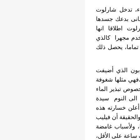
اء، تدخل شارلوت
فانى بدعك جسدها
لوت اطلاقا انها
تخدم مجهرا كالذي
ماما، يحصل ذلك
ابون الذي أضيفت
،فهي مثلها شغوفة
صوص تبذير الماء
ن الى النوم سيدة
أعلن خسارته هذه
الحقيقة أن فيليب
، ولأسباب غامضة
ف ساعة على الأقل،