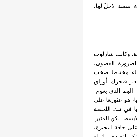
 صعبة لاحلّ لها،
ة. وكانت شارلوت
ا للضرورة القصوى،
اء، مختلطا بصخب
 يعبر فيحرك أوراق
 البط الذي يعوم
ا، هو عثورها على
ا في تلك اللحظة
ابسه، لكن المثير
لى حافة البحيرة،
كن لتصدق ماتراه