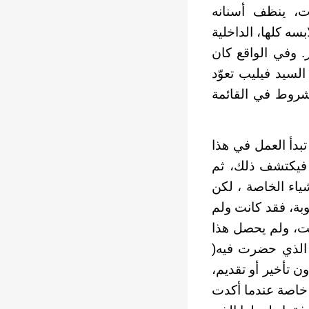
، ينظف أسنانه
ه كلها، الداخلية
 وفي الواقع كان
سيد فيليب تعوّد
روط في القائمة
بدأ العمل في هذا
 فيكتشف ذلك، ثم
ياء الخاصة ، لكن
بة، فقد كانت ولم
يت، ولم يحصل هذا
ت الذي حضرت فيه(
 تأخير أو تقديم،
، خاصة عندما أكدت