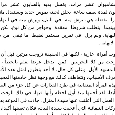
شامبوان عشر مرات، يغسل يديه بالصابون عشر مرات
ن لمدة نصف ساعة، يحلق لحيته بموس جديد ويستبدل ملابس
 تفضله هي، يرش منه في الليل، ويرش منه في النهار.
بينهما يتطلب شروطا معقدة، وحواجز من كل نوع، لكن ال
لنهاية، ولم يزل في تمرين مستمر لضبط ما تبقى من ش
انهاية .
 أمراة عازبة ، لكنها في الحقيقة تزوجت مرتين قبل أن ت
رجت من كلا التجربتين كمن يدخل عرضا لفلم بالخطأ ،
 المشهد الأول. وعلى كل حال، لا أحد يتطرق لمثل هذه الأش
عرف الأسباب، وتتعاطف كذلك مع وجهة نظر خادمتها المحبو
ذه المرأة المتفانية في طرد القذارات عن كل جزء من الب
أبدا، لقد أحبتها منذ أول لحظة رأتها فيها، في ذلك الوق
العمل التي أعلنت عنها سيدة المنزل، جاءت في الموعد بدون
ات التلقائية التي أعجبت سيدة البيت، فكان تعيينها أكيدا