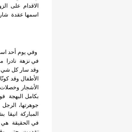
الاقدام على الزو
اسمها عقدة شار
وفي يوم أحد است
في نزهة نادرا ما
وقد سار كل شيء 
الأطفال وقد كونّ
الأشجار وخصلات 
بكامل البهجة فو
جوهرتها، الرجل 
المباركة انيقا 
في الحقيقة هي ط
تقدمت حتى وقفت 