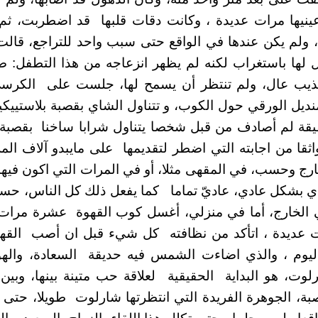
عينيها مرات عديدة ، وكانت دقات قلبها قد اضطربت، ث
ولم يكن عندها في الواقع حتى سبب واحد للتراجع، قالت :
 لها باستغراب لكنه لم يظهر انزعاجه من هذا التطفل: ص
ذيب عال، ولم تنتظر أن يسمح لها، جلست على الكرسي 
يل الورقي حول الكوب، و تتناول الشاي بقصبة بلاستييكية
حقيقة لم أصادف من قبل شخصا يتناول شرابا ساخنا بقصبة
ثقا من اجابته التي اضطر لتقديمها على مايبدو آلاف المر
رج وحسب، في المقهى مثلا، أو في المرات التي اكون فيها
اي بشكل عادي، عاديّ تماما كما يفعل ذلك كل الناس، حسن
ي الخارج، أما في منزلي، أغسل كوب القهوة عشرة مرات
 عديدة ، اتأكد من نظافته كل شيء قبل ان أصب القه
يوم ، والذي اضاءت الشمس فيه حديقة السعادة، واله
ت، هو البداية الحقيقية لعلاقة حب متينة بينها، وبين 
بة، الجوهرة الفريدة التي انتظرتها شارلوت طويلا، حتى 