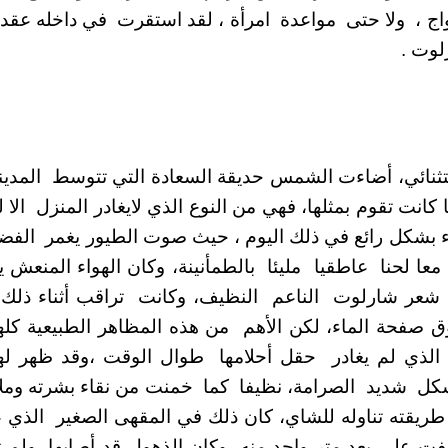
اج ، ولا حتى مواعدة امرأة ، لقد استقرت في داخله عقدة
لوت .
ثنائي، أضاءت الشمس حديقة السعادة التي تتوسط المدين
 كانت تقوم بمثلها، فهي من النوع الذي لايغادر المنزل ال
بشكل رائع في ذلك اليوم ، حيث صوت الطيور يغمر الفض
ا معا لحنا عاطقيا مليئا بالطمأنينة، وكان الهواء المنعش
شعر شارلوت الناعم النظيف، وكانت تراقب أثناء ذلك
ق صفحة الماء، لكن الأهم من هذه المظاهر الطبيعية كله
الذي لم يغادر حقل أحلامها طوال الوقت ،وقد ظهر له
بشكل شديد الصرامة، نظيفا كما خمنت من نقاء بشرته ومل
ريقته تناوله للشاي، كان ذلك في المقهى الصغير الذي ع
على بعد متر واحد منه، وكان الذهول قد أصابها، ولم ت