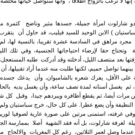
إنها لا ترغب بالزواج اطلاقا ، وأنها ستواصل حياتها مخلص
دو شارلوت امرأة جميلة، جسدها مثير وناضج كثمرة ما
باستيان ) الابن الوحيد للسيد فيليب، قد حاول أن يتقر
ا مجرد مراهق في السادسة عشرة تقريبا، بالنسية لها، ل
تحتاج حقا لإرضاء احتياجاتها الجنسية، وفي تلك اللي
تها بعد منتصف الليل، أدخلته وقد أدركت طلبه المستعجل،
نهما تواصل حميم، لكنها طلبت منه عندما أراد تقبيلها، أن 
على الأقل، يفرك شعره بالشامبوان، وأن يدعك جسده ب
، ثم يغسل أسنانه لمدة نصف ساعة، وأن يغسل يديه ب
 مرات أيضا، ثم يقطع أظافره ويبردهم جيدا، وقبل كل شي
 النظيفة وأن يضع عطرا. على كل حال، خرج سباستيان ولم
في غرفته، استمنى مرتين على صورة عارية لصوفيا لورين 
يلة لغرفة شارلوت، بل أنه فقد الشهية أصلا بممارسة الج
عندما وصل لعمر الثلاثين، رغم كل المغريات والالحاج م