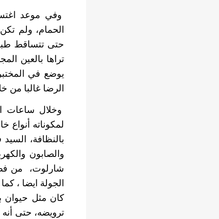
وفي موعد اغتسال
الحمام، ولم تكن
حتى تتساقط طبقا
تراها بالعين ال
يوضع في المختب
الرضا غالبا من 
وخلال ساعات الن
لمكوناته أنواع خ
بالنظافة، السيد
والصابون والكهرب
شارلوت، من فضلك
الجولة ايضا ، كم
كان مثل حيوان ب
ترويضه، حتى أنه 