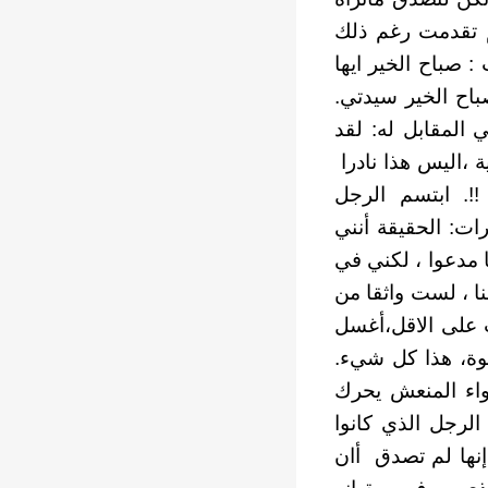
م تقدمت رغم ذلك
 صباح الخير ايها
باح الخير سيدتي.
المقابل له: لقد
 ،اليس هذا نادرا
 !!. ابتسم الرجل
ات: الحقيقة أنني
 مدعوا ، لكني في
ا ، لست واثقا من
 على الاقل،أغسل
وة، هذا كل شيء.
واء المنعش يحرك
الرجل الذي كانوا
إنها لم تصدق أان