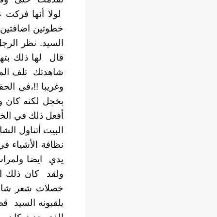
لولا أنها فركت 
خطوتين اضافتين، 
السيد. نظر الرجل
قال لها ذلك بته
شاهدتك تلف المند
وغريبا !!،في ال
بخجل لكنه كان وا
أفعل ذلك في الخا
البيت أتناول الش
نظافة الأشياء ف
يدي ايضا ولمرات
ولقد كان ذلك ال
خصلات شعر شارلو
يلقبونه السيد قص