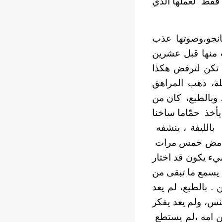
ة فقط لعملها الذي
نجو،وصوتها عذب
ب منها قبل عشرين
م تكن لترفض هكذا
لة، ذهب المراهق
 وبالطبع، كان من
يأخذ حمّاما ساخنا
الليفة ، ينشفه
الحامض خمس مرات
ء يكون قد اختار
 يسمع ما تبقى من
. بالطبع، لم يعد
نس، ولم يعد يفكر
ن امه ،لم يستطع