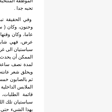
الموظفة المنتخبة 
تحبه جدا .
وفي الحقيقة تب
وحنون، وكان ( س
عاما، وكان وقته
عرض، فهي شابة و
سباستيان الى غرف
الممكن أن يحدث بي
لمدة نصف ساعة 
ويحلق شعر عانته
ثم بالصابون خمس
الملابس الداخلية
قائمة الطلبات، و
سباستيان تلك الل
بهذا الشيء حتى 