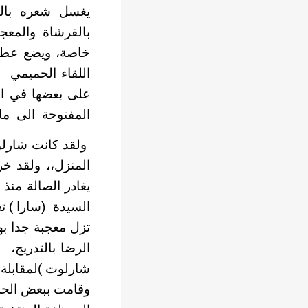
يغسل شعره بال
بالفرشاة والمعجو
خاصة، ويضع عطرا
اللقاء الحميمي 
على بعضها في ا
المفتوحة الى ما ل
ولقد كانت شارلوت
المنزل،، ولقد خ
يغادر الصالة منذ
السيدة (سارا ) ت
تزل معجبة جدا به
الرضا بالتدريج، 
شارلوت )لمقابلة 
وقامت ببعض الحرك