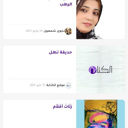
الرطب
نجوى شمعون
16 يونيو 2023
حديقة تطل
موقع الكتابة
15 مايو 2015
زَلّاتُ أَقْلاَم