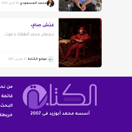
محمد المسعودي
10 أبريل 2016
غبَشٌ صافٍ
سلطان محمد أفْهَمُكَ يا مَوتُ...
موقع الكتابة
21 مارس 2021
من نح
قائمة 
البحث 
أسسه محمد أبوزيد فى 2007
خريطة 