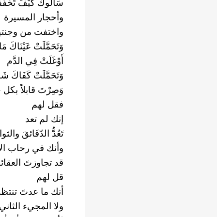
سَأَلُوكَ كَيْفَ تَخ
وأحجار المسيرة
واختفت من وجنتي
وَتَحَمَّلَتْ عَيْنَاك
أَوْغَلَتْ فِي الدَّم
وَتَحَمَّلَتْ كَفَاكَ 
وَصِرْتَ قابلاً بكل
فقل لهم
إنك لم تعد
تَعُدُّ الدّقَائقَ والثو
وأنك في رحاب ا
قد تجاوزتَ العقائ
قل لهم
أنك ما عدتَ تنتظ
ولا المجيء الثاني