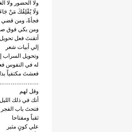
ولا الحضور ولا ال
وَلَا يُقْلِقُكَ مَنْ جَا
فجأةً، ومن قضي الْح
ومن بكي فوق صدر
أتقنتَ فعل تحويل
إلي أبيات شعر
وتحويل السراب إ
له في النفوس فع
فعشتَ مكتفياً بذا
………………..
وقل لهم
أنك في ذلك الليل 
فتحتَ باب الفجر
ثقباً ومفتاحا
علي كونٍ مثير