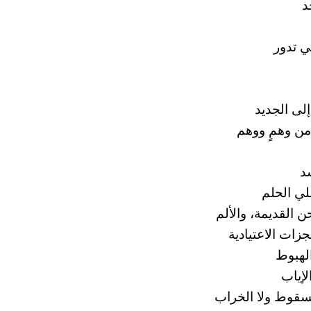
د
ي تدور
لى الجديد
من وهمٍ ووهم
د
لي الحلم
 القديمة، والألم
زات الاعتيادية
لهبوط
إياب
سقوط ولا الخراب