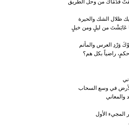
َفَّفَتْ قَدَمَاكَ من وحل الطريق
ك ظلال الشك والحيرة
َ مَا عَايَشْتَ من ليلٍ ومن خيلٍ
شَوْكَ وَرْدِ العرس والمأتم
 حكمٍ، راضياً بكل هم؟
اني
لأرض في وسع السحاب
د والمعاني
ر المجيء الأول