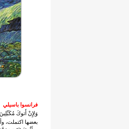
فرانسوا باسيلي
وَلِإِنْ أَتوكَ مُكَبّ
بعضها اكتملت، وأ