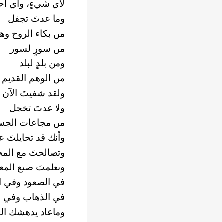
لأي شيءٍ، وأي أح
وما عدتَ تجفل
من بكاء الروح وه
من سورٍ لسور
ومن بلدٍ لبلد
من الوهم القديم إ
ولقد شفيتَ الآن 
ولا عدتَ تخجل
من مجاعات الجس
وأنك قد تحايلتَ ع
وتصالحتَ مع المحن
وتعلمتَ صنع المعج
في الصعود وفي ا
في الذهاب وفي ال
وماعاد يدهشك ال