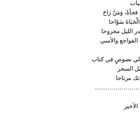
غياب
ءَ فجأةً، وَمَنْ رَاحَ
َيَاةَ سَوّاحا
 الليل مجروحا
 الفواجع والأسي
لي نصوصٍ في كتاب
ل السحر
تك مرتاحا
……………………
الأخير