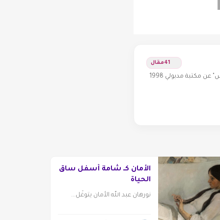
41
مقال
شاعر مصري يقيم في الولايات المتحدة الأمريكية منذ السبعينات، صدر له: ـ ديوان "تهليلات إيزيس" عن مكتبة مدبولي 1998
الأمان كــ شامة أسفل ساق
الحياة
نورهان عبد الله الأمان يتوغّل...