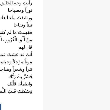
رأيتَ وجه الخالق
نوراً ومصباحا
ورشفتَ ماء الع
تيناً وتفاحا
ففهمتَ ما لم كن
مِنْ ألْق الْغُرُوبِ 
قل لهم
أنك قد عشتَ عم
موتاً مؤجلاً وحياة
نثراً وشعراً ومناجا
فَسُرَّ بِكَ رَبُّك
واطمأن قَلْبُك
وَسَكَنْتَ قَلبَ اللَّه