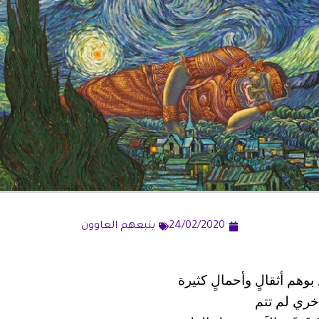
24/02/2020
يتبعهم الغاوون
ِلِينَ بوهم أثقالٍ وأحمالٍ كثيرة
خري لم تتم