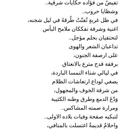
تفيضُ من فؤاده حكايات شرقية..
وشظايا حروب..
في ظل غربةٍ تُفتّتُ طُرقهُ في ليل شجنه،
اغنية وشرفة تفككان ملامح البأس
لتحتفيان بحلم مؤجل..
تداعبان الشعر والهوى
على ارصفة الجنون،
برفقة قدح مترع بالانعتاق
في ليالي شتاء النمسا الباردة،
يصغي لوداع ارتعاشات الظلام
من شرفة الخوف والمجهول،
وَدّعَ الدمع وطرق وطنه الكئيبة
ومرارة صمته المشاكس..
لتبكيه صفحة وفيات بلاده الاولى..
واحلامٌ قديمةٌ اغتسلت بالمنافي،