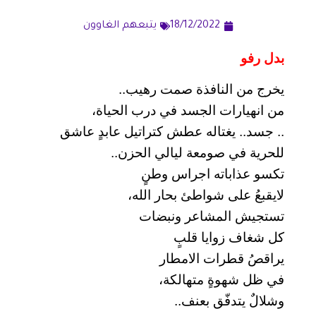
18/12/2022
يتبعهم الغاوون
بدل رفو
يخرج من النافذة صمت رهيب..
من انهيارات الجسد في درب الحياة،
.. جسد.. يغتاله عطش كتراتيل عابدٍ عاشق
للحرية في صومعة ليالي الحزن..
تكسو عذاباته اجراس وطنٍ
لايقبعُ على شواطئ بحار الله،
تستجيش المشاعر ونبضات
كل شغاف زوايا قلبٍ
يراقصُ قطرات الامطار
في ظل شهوةٍ متهالكة،
وشلالٌ يتدفّق بعنف..