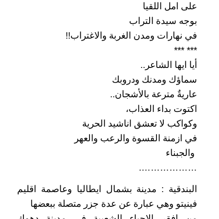
على امل اللقيا
بوجه سيدة التراب
في نهارات ومدن الغربة والاغتراب!!
*** ***
أيا ايها الشاعر..
سماؤك ومدنك ودروبك
عاريةٌ مترعة بالأشجان..
اكتوت بداء العذاب،
وكواكب لا تعشق اناشيد الحرية
في ازمنة القسوة والرعب والعهر
والجبناء
……………….
البندقية : مدينة بشمال ايطاليا وعاصمة اقليم
فينيتو وهي عبارة عن عدة جزر متصلة ببعضها
من افقر الاحياء الشعبية في مدينة دهوك