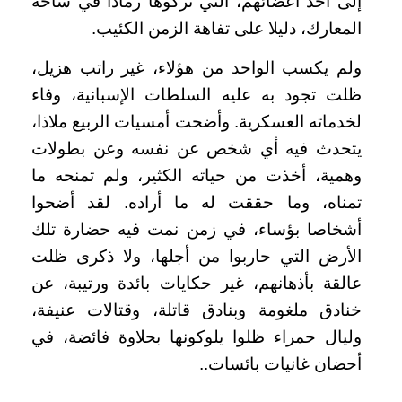
إلى أحد أعضائهم، التي تركوها رمادا في ساحة
المعارك، دليلا على تفاهة الزمن الكئيب.
ولم يكسب الواحد من هؤلاء، غير راتب هزيل،
ظلت تجود به عليه السلطات الإسبانية، وفاء
لخدماته العسكرية. وأضحت أمسيات الربيع ملاذا،
يتحدث فيه أي شخص عن نفسه وعن بطولات
وهمية، أخذت من حياته الكثير، ولم تمنحه ما
تمناه، وما حققت له ما أراده. لقد أضحوا
أشخاصا بؤساء، في زمن نمت فيه حضارة تلك
الأرض التي حاربوا من أجلها، ولا ذكرى ظلت
عالقة بأذهانهم، غير حكايات بائدة ورتيبة، عن
خنادق ملغومة وبنادق قاتلة، وقتالات عنيفة،
وليال حمراء ظلوا يلوكونها بحلاوة فائضة، في
أحضان غانيات بائسات..