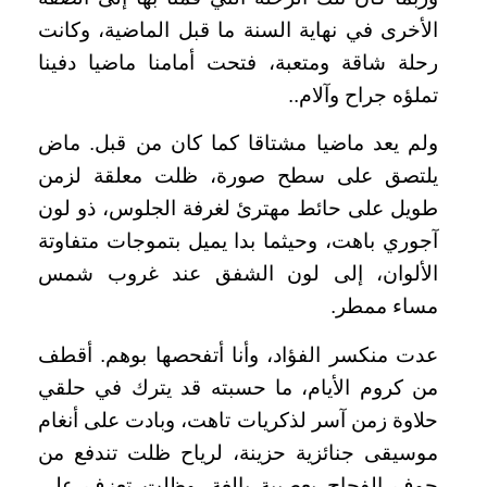
الأخرى في نهاية السنة ما قبل الماضية، وكانت
رحلة شاقة ومتعبة، فتحت أمامنا ماضيا دفينا
تملؤه جراح وآلام..
ولم يعد ماضيا مشتاقا كما كان من قبل. ماض
يلتصق على سطح صورة، ظلت معلقة لزمن
طويل على حائط مهترئ لغرفة الجلوس، ذو لون
آجوري باهت، وحيثما بدا يميل بتموجات متفاوتة
الألوان، إلى لون الشفق عند غروب شمس
مساء ممطر.
عدت منكسر الفؤاد، وأنا أتفحصها بوهم. أقطف
من كروم الأيام، ما حسبته قد يترك في حلقي
حلاوة زمن آسر لذكريات تاهت، وبادت على أنغام
موسيقى جنائزية حزينة، لرياح ظلت تندفع من
جوف الفجاج بعصبية بالغة. وظلت تعزف على