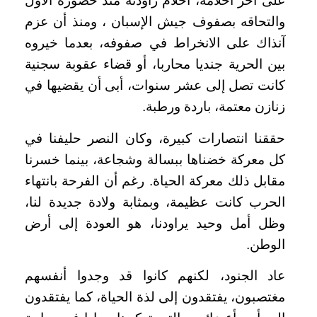
على آخر أحلامه، أحلام راودته منذ حضوره الأول
والتحاقه بصفوف جيش الإسبان ، ومنذ أن عزم
آنذاك على الانخراط في صفوفه، بعدما خيروه
بين الحرية جنديا محاربا، أو قضاء عقوبة سجنية
كانت تصل إلى عشر سنوات، أبى أن يقضيها في
زنازن معتمة، باردة ورطبة.
حققنا انتصارات كبيرة، وكان النصر حليفنا في
كل معركة خضناها ببسالة وشجاعة، بينما خسرنا
مقابل ذلك معركة الحياة. رغم أن الفرحة بانتهاء
الحرب كانت عظيمة، وبمثابة ولادة جديدة لنا،
وظل أمل وحيد يراودنا، هو العودة إلى أرض
الوطن.
عاد الجنود، لكنهم كانوا قد وجدوا أنفسهم
مغتصبون، يفتقدون إلى لذة الحياة، كما يفتقدون