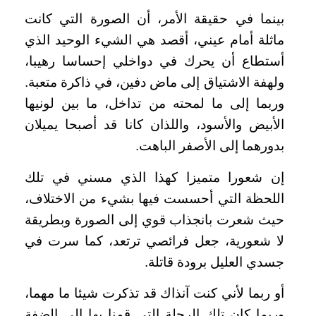
بينما في حقيقة الأمر، أن الصورة التي كانت
ماثلة أمام عيني، أقصد هي الشيء الوحيد الذي
أستطاع أن يحرك في دواخلي إحساسا رهيبا،
ولهفة الاشتياق إلى ماض دفين، في ذاكرة متعبة.
وربما إلى ما لمحته من تداخل، ما بين لونيها
الأبيض والأسود، واللذان كانا قد أصبحا يميلان
بدورهما إلى الأصفر الباهت.
إن شعورا متميزا كهذا الذي مسني في تلك
اللحظة التي أحسست فيها بشيء من الاختلاف،
حيث شعرت بانجذاب قوي إلى الصورة وبطريقة
لا شعورية، جعل فرائصي ترتعد، كما سرت في
جسدي العليل برودة قاتلة.
أو ربما لأني كنت آنذاك قد تذكرت شيئا ما مهما،
وربما كان تلك الرحلة التي قمنا بها إلى الضفة