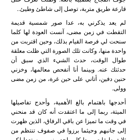
قارعة طريق متربة، توصل إلى شاطئ وطيئ..
لم يعد يذكرني به، عدا صور شمسية قديمة
التقطت في زمن مضى، آنست العودة لها كلما
سنحت لي فرصة القيام بذلك، وحين اقتربت من
واحدة منها، وكانت تلك الصورة التي ظلت معلقة
طوال الوقت، حدث الشيء الذي سبق أن
حدثتك عنه. وبينما أنا أتفحص معالمها، وخزني
حنين دفين، أتاني على حين غرة، من زمن مضى
وولى.
أحدجها باهتمام بالغ الأهمية، وأحدج تفاصيلها
الميتة، ربما إلى ما اعتقدت أنه كان قد منحني
في وقت ما تميزا عن باقي الرفاق، الذين ظهرت
إلى جانبهم وحيثما برزوا في صفوف تنتظم من
ثلاث طبقات. وبدا كل واحد منهم، مستعدا لكي