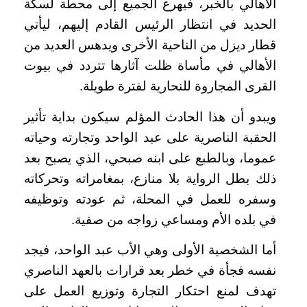
الأهالي بالخبر، فيهرع الجميع إلى محطة لسكة
الحديد في انتظار الرئيس القادم إليهم، ليأتي
قطار ديزل من الناحية الأخرى ويدهس العديد من
الأهالي في مأساة ظلت آثارها تتردد في بيوت
القرى المجاروة للنحارية لفترة طويلة.
ويبدو أن هذا الحادث المؤلم سيكون بداية تأثير
الحقبة الناصرية على عبد الواحد وتجارته وحياته
عموما، وبالطبع على ابنه صبحي، الذي يصبح بعد
ذلك بطل الرواية بلا منازع، بمغامراته وتحركاته
وسفره للعمل في المحلة، ثم عودته وتوظيفه
في بلده الأم ومساعي زواجه من صفية.
أما الشخصية الأولى وهي الأب عبد الواحد، فيجد
نفسه فجأة في خطر بعد قرارات بالعهد الناصري
تهدف لمنع احتكار التجارة وتوزيع العمل على