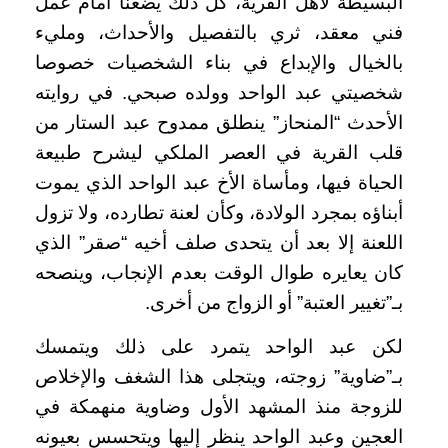
البسيطة لأهل القرية، كل ذلك يضعنا أمام عمل
فني معقد، ثري بالتفصيل والأحداث، ومليء
بالخيال والإبداع في بناء الشخصيات خصوصا
شخصيتي عبد الواحد وولده صبحي. في روايته
الأحدث “المنحاز” ينطلق ممدوح عبد الستار من
قلب القرية في العصر الملكي ليشرح طبيعة
الحياة فيها، ومأساة الأخ عبد الواحد الذي يموت
أبناؤه بمجرد الولادة، وكأن لعنة تطارده، ولا تزول
اللعنة إلا بعد أن يتحدى صلف أخيه “صقر” الذي
كان يعايره طوال الوقت بعدم الإنجاب، وينصحه
بـ”تغيير العتبة” أو الزواج من أخرى.
لكن عبد الواحد يتمرد على ذلك ويتمسك
بـ”ضاوية” زوجته، ويتجلى هذا الشغف والإخلاص
للزوجة منذ المشهد الأول وضاوية منهمكة في
العجين وعبد الواحد ينظر إليها ويتحسس بعيونه