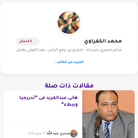
محمد الكفراوي
43
مقال
شاعر مصري صدر له: ـ حلم وردي يرفع الرأس ـ بعد الموتى بقليل
المزيد عن الكاتب..
مقالات ذات صلة
هانى عبدالمريد فى “تدريجيا
وببطء”
يسري عبد الله
13 يوليو 2018