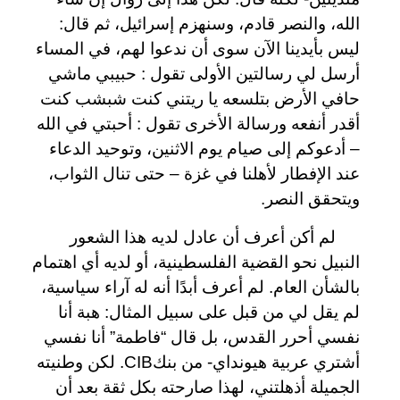
الله، والنصر قادم، وسنهزم إسرائيل، ثم قال:
ليس بأيدينا الآن سوى أن ندعوا لهم، في المساء
أرسل لي رسالتين الأولى تقول : حبيبي ماشي
حافي الأرض بتلسعه يا ريتني كنت شبشب كنت
أقدر أنفعه ورسالة الأخرى تقول : أحبتي في الله
– أدعوكم إلى صيام يوم الاثنين، وتوحيد الدعاء
عند الإفطار لأهلنا في غزة – حتى تنال الثواب،
ويتحقق النصر.
لم أكن أعرف أن عادل لديه هذا الشعور
النبيل نحو القضية الفلسطينية، أو لديه أي اهتمام
بالشأن العام. لم أعرف أبدًا أنه له آراء سياسية،
لم يقل لي من قبل على سبيل المثال: هبة أنا
نفسي أحرر القدس، بل قال “فاطمة” أنا نفسي
أشتري عربية هيونداي- من بنك
CIB
. لكن وطنيته
الجميلة أذهلتني، لهذا صارحته بكل ثقة بعد أن