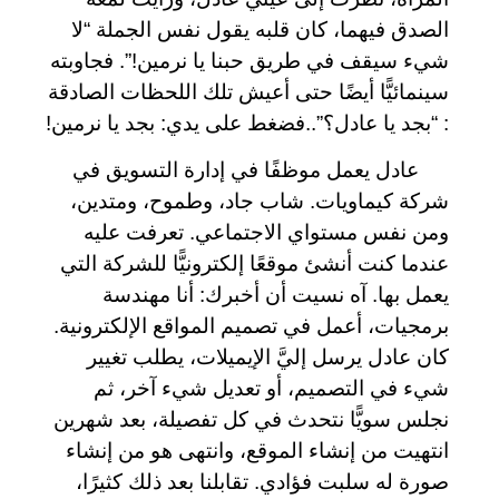
الصدق فيهما، كان قلبه يقول نفس الجملة “لا
شيء سيقف في طريق حبنا يا نرمين!”. فجاوبته
سينمائيًّا أيضًا حتى أعيش تلك اللحظات الصادقة
: “بجد يا عادل؟”..فضغط على يدي: بجد يا نرمين!
عادل يعمل موظفًا في إدارة التسويق في
شركة كيماويات. شاب جاد، وطموح، ومتدين،
ومن نفس مستواي الاجتماعي. تعرفت عليه
عندما كنت أنشئ موقعًا إلكترونيًّا للشركة التي
يعمل بها. آه نسيت أن أخبرك: أنا مهندسة
برمجيات، أعمل في تصميم المواقع الإلكترونية.
كان عادل يرسل إليَّ الإيميلات، يطلب تغيير
شيء في التصميم، أو تعديل شيء آخر، ثم
نجلس سويًّا نتحدث في كل تفصيلة، بعد شهرين
انتهيت من إنشاء الموقع، وانتهى هو من إنشاء
صورة له سلبت فؤادي. تقابلنا بعد ذلك كثيرًا،