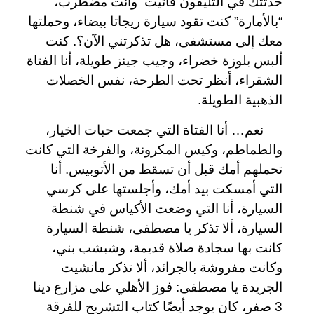
حدثتك في التليفون فأتيت وأنت مضطرب،
“بالأمارة” كنت تقود سيارة ريجاتا بيضاء، وحملتها
معك إلى مستشفى، هل تذكرتني الآن؟. كنت
ألبس بلوزة خضراء، وجيب جينز طويلة، أنا الفتاة
الشقراء، أنظر تحت الطرحة، نفس الخصلات
الذهبية الطويلة.
نعم… أنا الفتاة التي جمعت حبات الخيار،
والطماطم، وكيس المكرونة، والفرخة التي كانت
تحملهم أمك قبل أن تسقط من الأتوبيس. أنا
التي أمسكت بيد أمك، وأجلستها على كرسي
السيارة، أنا التي وضعت الأكياس في شنطة
السيارة، ألا تذكر يا مصطفى، شنطة السيارة
كانت بها سجادة صلاة قديمة، وشبشب بني،
وكانت مفروشة بالجرائد، ألا تذكر مانشيت
الجريدة يا مصطفى: فوز الأهلي على مزارع دينا
3 صفر، كان يوجد أيضًا كتاب التشريح للفرقة