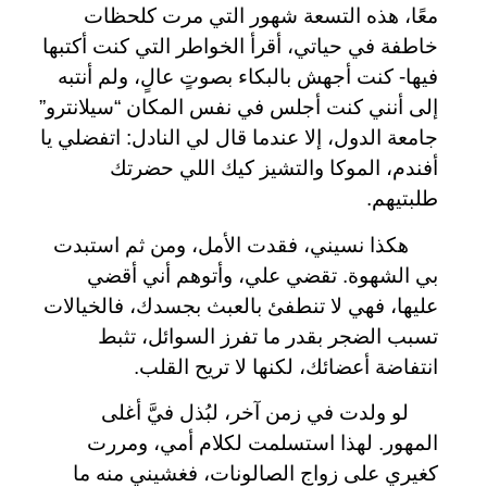
معًا، هذه التسعة شهور التي مرت كلحظات
خاطفة في حياتي، أقرأ الخواطر التي كنت أكتبها
فيها- كنت أجهش بالبكاء بصوتٍ عالٍ، ولم أنتبه
إلى أنني كنت أجلس في نفس المكان “سيلانترو”
جامعة الدول، إلا عندما قال لي النادل: اتفضلي يا
أفندم، الموكا والتشيز كيك اللي حضرتك
طلبتيهم.
هكذا نسيني، فقدت الأمل، ومن ثم استبدت
بي الشهوة. تقضي علي، وأتوهم أني أقضي
عليها، فهي لا تنطفئ بالعبث بجسدك، فالخيالات
تسبب الضجر بقدر ما تفرز السوائل، تثبط
انتفاضة أعضائك، لكنها لا تريح القلب.
لو ولدت في زمن آخر، لبُذل فيَّ أغلى
المهور. لهذا استسلمت لكلام أمي، ومررت
كغيري على زواج الصالونات، فغشيني منه ما