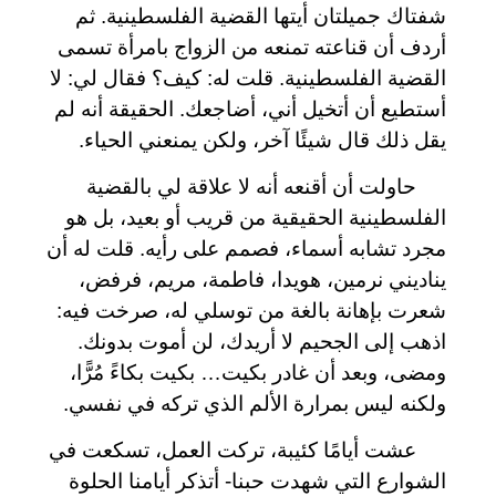
شفتاك جميلتان أيتها القضية الفلسطينية. ثم
أردف أن قناعته تمنعه من الزواج بامرأة تسمى
القضية الفلسطينية. قلت له: كيف؟ فقال لي: لا
أستطيع أن أتخيل أني، أضاجعك. الحقيقة أنه لم
يقل ذلك قال شيئًا آخر، ولكن يمنعني الحياء.
حاولت أن أقنعه أنه لا علاقة لي بالقضية
الفلسطينية الحقيقية من قريب أو بعيد، بل هو
مجرد تشابه أسماء، فصمم على رأيه. قلت له أن
يناديني نرمين، هويدا، فاطمة، مريم، فرفض،
شعرت بإهانة بالغة من توسلي له، صرخت فيه:
اذهب إلى الجحيم لا أريدك، لن أموت بدونك.
ومضى، وبعد أن غادر بكيت… بكيت بكاءً مُرًّا،
ولكنه ليس بمرارة الألم الذي تركه في نفسي.
عشت أيامًا كئيبة، تركت العمل، تسكعت في
الشوارع التي شهدت حبنا- أتذكر أيامنا الحلوة