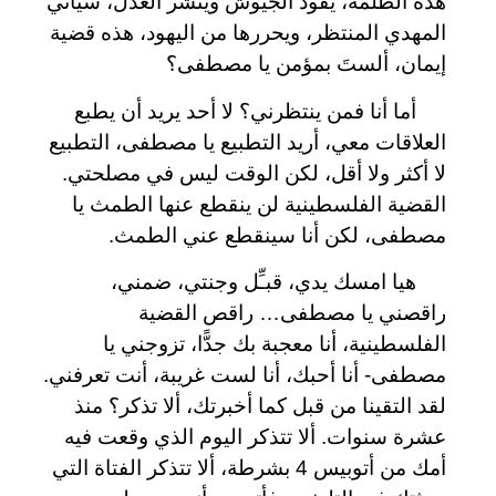
هذه الظلمة، يقود الجيوش وينشر العدل، سيأتي
المهدي المنتظر، ويحررها من اليهود، هذه قضية
إيمان، ألستَ بمؤمن يا مصطفى؟
أما أنا فمن ينتظرني؟ لا أحد يريد أن يطبع
العلاقات معي، أريد التطبيع يا مصطفى، التطبيع
لا أكثر ولا أقل، لكن الوقت ليس في مصلحتي.
القضية الفلسطينية لن ينقطع عنها الطمث يا
مصطفى، لكن أنا سينقطع عني الطمث.
هيا امسك يدي، قبـِّل وجنتي، ضمني،
راقصني يا مصطفى… راقص القضية
الفلسطينية، أنا معجبة بك جدًّا، تزوجني يا
مصطفى- أنا أحبك، أنا لست غريبة، أنت تعرفني.
لقد التقينا من قبل كما أخبرتك، ألا تذكر؟ منذ
عشرة سنوات. ألا تتذكر اليوم الذي وقعت فيه
أمك من أتوبيس 4 بشرطة، ألا تتذكر الفتاة التي