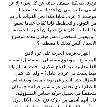
ثرثرنا، ضحكنا، صمتنا، حدثته عن كل شيء إلا عن
اسمي، طلب مني أن أحدد له موعدًا مع بابا.
فوجئت. لا أعرف لماذا هكذا نحن الفتيات بالرغم
من التوقع، والتخطيط، فإننا نُفَاجَأ عندما نسمع
هذا الطلب. كان عليَّ حينها أن أخبره بالحقيقة،
“لو بيحبني لشخصي، مش هيفرق معاه موضوع
الاسم”، أليس كذلك يا مصطفى؟
انتهزت فرصة الحرب على غزة لأفتح
الموضوع – موضوع مستقبلي – مستقبل القضية
الفلسطينية عبد الفتاح شكري – قلت له ما رأيك
فيما يحدث في غزة يا عادل؟ – ولم أكد أكمل
السؤال حتى انفجر في نوبة حماسة وطنية، لعن
النظام الذي يحاصر غزة، شتم حركة فتح، وكان
متحفظًا في تحميل حركة حماس المسؤولية،
قال أنهم أنضف من حركة فتح، على الأقل دول
متديِّنين- لكنه قال: لكن هذا إلى زوال إن شاء