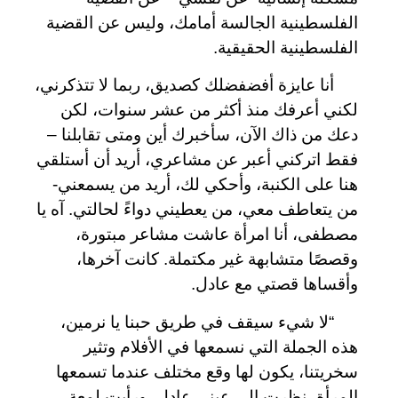
الفلسطينية الجالسة أمامك، وليس عن القضية
الفلسطينية الحقيقية.
أنا عايزة أفضفضلك كصديق، ربما لا تتذكرني،
لكني أعرفك منذ أكثر من عشر سنوات، لكن
دعك من ذاك الآن، سأخبرك أين ومتى تقابلنا –
فقط اتركني أعبر عن مشاعري، أريد أن أستلقي
هنا على الكنبة، وأحكي لك، أريد من يسمعني-
من يتعاطف معي، من يعطيني دواءً لحالتي. آه يا
مصطفى، أنا امرأة عاشت مشاعر مبتورة،
وقصصًا متشابهة غير مكتملة. كانت آخرها،
وأقساها قصتي مع عادل.
“لا شيء سيقف في طريق حبنا يا نرمين،
هذه الجملة التي نسمعها في الأفلام وتثير
سخريتنا، يكون لها وقع مختلف عندما تسمعها
المرأة، نظرت إلى عيني عادل، ورأيت لمعة