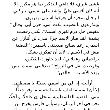
غشى غيري، فلا داعي للتذكير بما هو مكرر، إلا
أنه كان أقسى عليَّ، وأشد على نفسي، يتركني
الرجال بمجرد أن يعرفوا اسمي، يهربون،
ويتذرعون بالنصيب. بكت أمي، حزن أبي، وقال ”
مفيش حل لازم تغيري اسمك”. لكني رفضت
بشدة، لقد صار الاسم جزءًا مني، لن أتنازل عن
اسمي، رغم نصائح صديقتي ياسمين: “القضية
مش في الاسم… لابد أن تفكري بشكل
براجماتي وعقلاني”، لقد جاوزتِ الثلاثين،
وفرصتك تقل في الزواج ” صدقيني اسمك ليس
بهذه الأهمية… خالص”.
أرأيت، إن لي من اسمي نصيبًا، يا مصطفى،
إلا أن القضية الفلسطينية الحقيقية أوفر حظًّا
مني. القضية الفلسطينية ستحل إن عاجلًا أو آجلًا،
نحن في آخر الزمان، وسيأتي فارس يخرج من