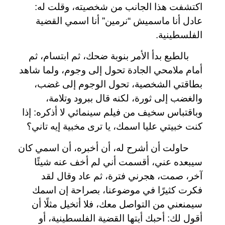
اكتشفت هذا الجانب من شخصيته، وقلت له:
عادل أنا ماسميش “نرمين” أنا اسمي القضية
الفلسطينية.
بالطبع بدأ الأمر بنوبة ضحك، ثم ابتسام، ثم
أمام ملامحي الجادة تحول إلى وجوم، ولما شاهد
بطاقتي الشخصية، تحول الوجوم إلى غضب،
والغضب إلى ثورة، لكنه قال ببرود وتلامة،
وباقتباس سخيف من فيلم سينمائي لا أذكره: إذا
كنت خبيتي عليا اسمك، يا ترى مخبية إيه تاني؟
حاولت أن أشرح له، أن أخبره، أن اسمي كان
سيبعده عني، أقسمت أني لم أخف عنه شيئًا
آخر، صمت، هجرني فترة، ثم عاد وقال لقد
فكرت كثيرًا في موضوعنا، بصراحة إن اسمك
سيمنعني من التواصل معك، فلا أتخيل مثلًا أن
أقول لك: أحبك أيتها القضية الفلسطينية، أو