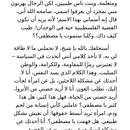
ومتعلمة، وبنت ناس طيبيين، لكن الرجال يهربون
مني بمجرد أن يعرفوا اسمي، سامحه الله أبي،
قال إنه أسماني بهذا الاسم؛ لأنه يريد أن تكون
القضية الفلسطينية حية في الوجدان!. طيب
كيف ذاك، وكلنا سنموت يا مصطفى؟؟
أستحلفك بالله يا شيخ، لا تحملني ما لا طاقة
لي به، لا تأخذ كلامي أنني أتحدث في السياسة –
لا تعتبرني رمزًا للمقاومة، وللكرامة، والوطن
السليب، وهذا الكلام الذي يسد النفس، أنا لا
أحدثك عن مشكلة اللاجئين، بل عن امرأة لجأت
إليك، تطلب العون. أنا لا أريد حصتي من الأنروا،
أريد حصتي من الحياة، فهل هذا كثير، هل هذا
كثير يا مصطفى؟ عاملني كأني إنسانة من لحم
ودم، امرأة تريد أبسط حقوقها: أن تعيش بشكل
طبيعي. هل فهمت يا مصطفى؟. أنا أحدثك عن
مشكلة إنسانية- عن نفسي – عن القضية