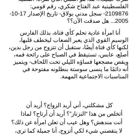
الفلسطينية عبد الفتاح شكري، رقم قومي:
2109876- سجل مدني بولاق- تاريخ الإصدار 17-10-
2005... هل صدقت الآن؟؟
أنا
امرأة عادية تحلم كأي فتاة، بذلك الفارس
الوسيم القوي الذي يعبر الصعاب ليخطف قلبها،
لكنها كأي فتاة أيضًا، ستقبل أن تتزوج من رجل بدين،
أصلع، عابس، تستيقظ في الصباح على رائحة فمه،
ويقض مضجعها فساؤه الليلي تحت اللحاف- ويتميز
أنه دائمًا ما ينسى سوستة بنطلونه مفتوحة في
المناسبات الاجتماعية المهمة.
كل مشكلتي، أني أريد الزواج؟ أريد أن
أتخلص من هذا “النزناز”؟ أريد أن أرتاح؟ لماذا
أنت مندهش؟ وهل عيب أن تعلن امرأة عن ذلك؟
لا ينقصني شيء لكي أتزوج، أنا جميلة كما ترى،